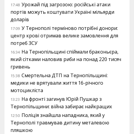
Урожай під загрозою: російські атаки
17:48
портів можуть коштувати Україні мільярди
доларів
У Тернополі терміново потрібні донори:
17:09
центр крові отримав велике замовлення для
потреб ЗСУ
На Тернопільщині спіймали браконьєра,
16:34
який сітками наловив риби на понад 220 тисяч
гривень
Смертельна ДТП на Тернопільщині:
15:38
медики не врятували життя 16-річного
мотоцикліста
На фронті загинув Юрій Пушкар з
13:23
Тернопільщини: війна забирає найкращих
Поліція знайшла нападника, який у
12:50
Тернополі травмував дитину металевою
пляшкою