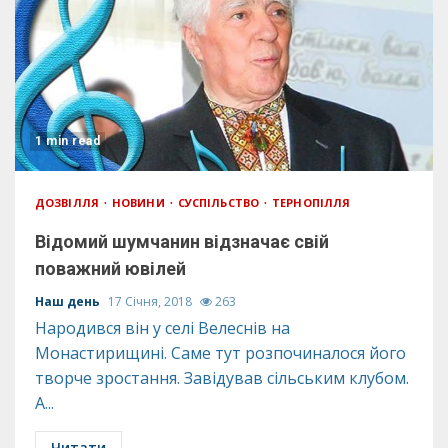
1 min read
ДОЗВІЛЛЯ
НОВИНИ
СУСПІЛЬСТВО
ТЕРНОПІЛЛЯ
Відомий шумчанин відзначає свій
поважний ювілей
Наш день
17 Січня, 2018
263
Народився він у селі Велеснів на
Монастирищині. Саме тут розпочиналося його
творче зростання. Завідував сільським клубом.
А...
Читати