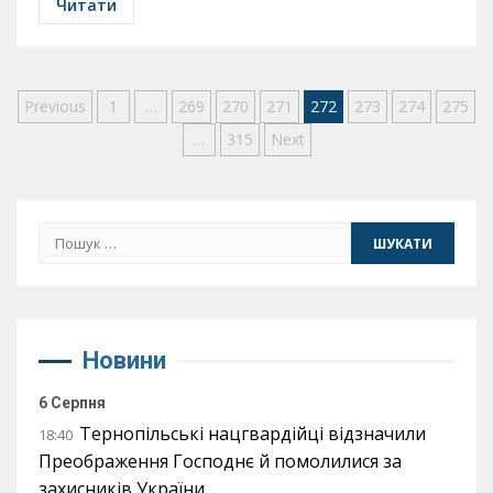
Читати
Пагінація
Previous
1
…
269
270
271
272
273
274
275
…
315
Next
записів
Пошук:
Новини
6 Серпня
Тернопільські нацгвардійці відзначили
18:40
Преображення Господнє й помолилися за
захисників України