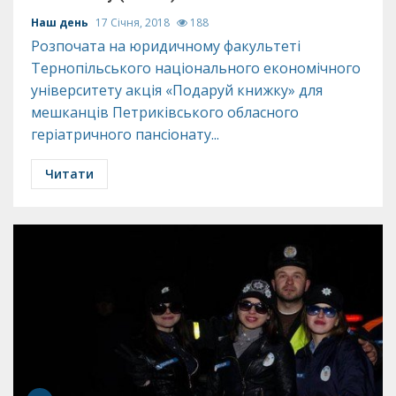
Наш день
17 Січня, 2018
188
Розпочата на юридичному факультеті
Тернопільського національного економічного
університету акція «Подаруй книжку» для
мешканців Петриківського обласного
геріатричного пансіонату...
Читати