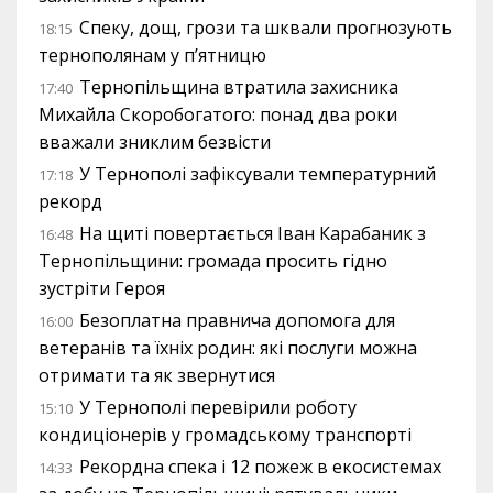
Спеку, дощ, грози та шквали прогнозують
18:15
тернополянам у п’ятницю
Тернопільщина втратила захисника
17:40
Михайла Скоробогатого: понад два роки
вважали зниклим безвісти
У Тернополі зафіксували температурний
17:18
рекорд
На щиті повертається Іван Карабаник з
16:48
Тернопільщини: громада просить гідно
зустріти Героя
Безоплатна правнича допомога для
16:00
ветеранів та їхніх родин: які послуги можна
отримати та як звернутися
У Тернополі перевірили роботу
15:10
кондиціонерів у громадському транспорті
Рекордна спека і 12 пожеж в екосистемах
14:33