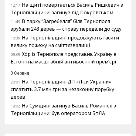
На щиті повертається Василь Ришкевич з
12:17
Тернопільщини: загинув під Покровськом
В парку “Загребелля” біля Тернополя
11:49
зрубали 248 дерев — справу передали до суду
На Тернопільщині продовжують гасити
10:39
велику пожежу на сміттєзвалищі
Хор із Тернополя представив Україну в
09:39
Естонії на масштабній антивоєнній прем’єрі
3 Серпня
На Тернопільщині ДП «Ліси України»
20:01
сплатить 3,7 млн грн за незаконну порубку
дерев
На Сумщині загинув Василь Романюк з
18:02
Тернопільщини: був оператором БпЛА