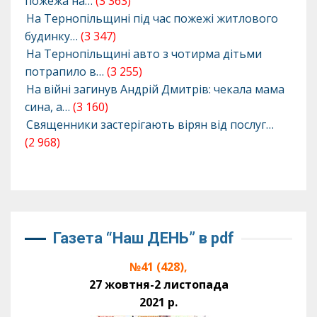
пожежа на…
(3 363)
На Тернопільщині під час пожежі житлового
будинку…
(3 347)
На Тернопільщині авто з чотирма дітьми
потрапило в…
(3 255)
На війні загинув Андрій Дмитрів: чекала мама
сина, а…
(3 160)
Священники застерігають вірян від послуг…
(2 968)
Газета “Наш ДЕНЬ” в pdf
№41 (428),
27 жовтня-2 листопада
2021 р.