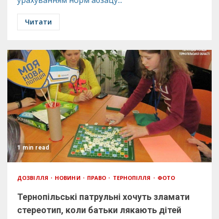
урахуванням норм абзацу...
Читати
1 min read
ДОЗВІЛЛЯ
НОВИНИ
ПРАВО
ТЕРНОПІЛЛЯ
ФОТО
Тернопільські патрульні хочуть зламати
стереотип, коли батьки лякають дітей