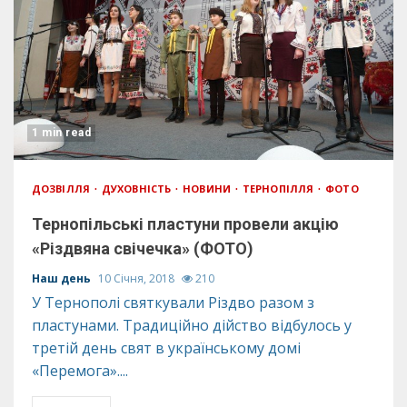
1 min read
ДОЗВІЛЛЯ
ДУХОВНІСТЬ
НОВИНИ
ТЕРНОПІЛЛЯ
ФОТО
Тернопільські пластуни провели акцію
«Різдвяна свічечка» (ФОТО)
Наш день
10 Січня, 2018
210
У Тернополі святкували Різдво разом з
пластунами. Традиційно дійство відбулось у
третій день свят в українському домі
«Перемога»....