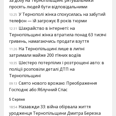
за добу на Тернопільщині: рятувальники
просять людей бути відповідальними
У Тернополі жінка спокусилась на забутий
13:25
телефон — їй загрожує 8 років тюрми
Шахрайство в інтернеті: на
12:31
Тернопільщині жінка втратила понад 63 тисячі
гривень, намагаючись продати взуття
На Тернопільщині лише в липні
11:26
затримали майже 200 п’яних водіїв
Шестеро потерпілих і розтрощені авто: в
10:35
поліції розповіли деталі ДТП на
Тернопільщині
Свято нового врожаю: Преображення
09:13
Господнє або Яблучний Спас
5 Серпня
Назавжди 33: війна обірвала життя
18:54
уродженця Тернопільщини Дмитра Березка