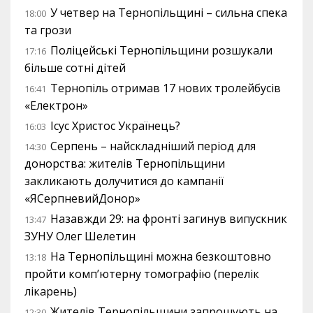
У четвер на Тернопільщині – сильна спека
18:00
та грози
Поліцейські Тернопільщини розшукали
17:16
більше сотні дітей
Тернопіль отримав 17 нових тролейбусів
16:41
«Електрон»
Ісус Христос Українець?
16:03
Серпень – найскладніший період для
14:30
донорства: жителів Тернопільщини
закликають долучитися до кампанії
«ЯСерпневийДонор»
Назавжди 29: на фронті загинув випускник
13:47
ЗУНУ Олег Шелетин
На Тернопільщині можна безкоштовно
13:18
пройти комп’ютерну томографію (перелік
лікарень)
Жителів Тернопільщини запрошують на
12:30