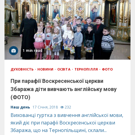
1 min read
ДУХОВНІСТЬ
НОВИНИ
ОСВІТА
ТЕРНОПІЛЛЯ
ФОТО
При парафії Воскресенської церкви
Збаража діти вивчають англійську мову
(ФОТО)
Наш день
17 Січня, 2018
232
Вихованці гуртка з вивчення англійської мови,
який діє при парафії Воскресенської церкви
Збаража, що на Тернопільщині, склали...