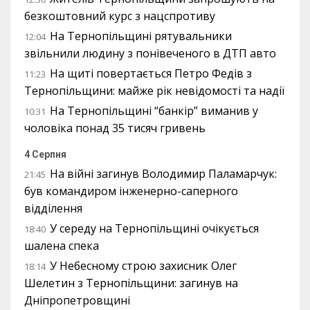
безкоштовний курс з нацспротиву
На Тернопільщині рятувальники
12:04
звільнили людину з понівеченого в ДТП авто
На щиті повертається Петро Федів з
11:23
Тернопільщини: майже рік невідомості та надії
На Тернопільщині “банкір” виманив у
10:31
чоловіка понад 35 тисяч гривень
4 Серпня
На війні загинув Володимир Паламарчук:
21:45
був командиром інженерно-саперного
відділення
У середу на Тернопільщині очікується
18:40
шалена спека
У Небесному строю захисник Олег
18:14
Шелетин з Тернопільщини: загинув на
Дніпропетровщині