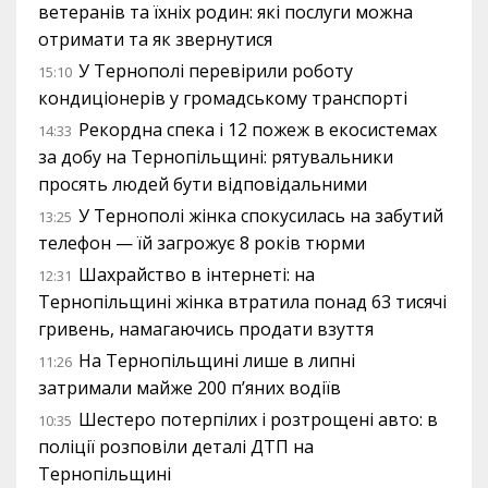
ветеранів та їхніх родин: які послуги можна
отримати та як звернутися
У Тернополі перевірили роботу
15:10
кондиціонерів у громадському транспорті
Рекордна спека і 12 пожеж в екосистемах
14:33
за добу на Тернопільщині: рятувальники
просять людей бути відповідальними
У Тернополі жінка спокусилась на забутий
13:25
телефон — їй загрожує 8 років тюрми
Шахрайство в інтернеті: на
12:31
Тернопільщині жінка втратила понад 63 тисячі
гривень, намагаючись продати взуття
На Тернопільщині лише в липні
11:26
затримали майже 200 п’яних водіїв
Шестеро потерпілих і розтрощені авто: в
10:35
поліції розповіли деталі ДТП на
Тернопільщині