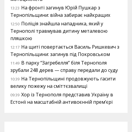
На фронті загинув Юрій Пушкар з
13:23
Тернопільщини: війна забирає найкращих
Поліція знайшла нападника, який у
12:50
Тернополі травмував дитину металевою
пляшкою
На щиті повертається Василь Ришкевич з
12:17
Тернопільщини: загинув під Покровськом
В парку “Загребелля” біля Тернополя
11:49
зрубали 248 дерев — справу передали до суду
На Тернопільщині продовжують гасити
10:39
велику пожежу на сміттєзвалищі
Хор із Тернополя представив Україну в
09:39
Естонії на масштабній антивоєнній прем’єрі