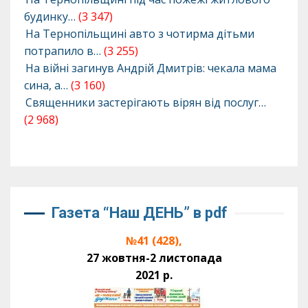
будинку…
(3 347)
На Тернопільщині авто з чотирма дітьми
потрапило в…
(3 255)
На війні загинув Андрій Дмитрів: чекала мама
сина, а…
(3 160)
Священники застерігають вірян від послуг…
(2 968)
Газета “Наш ДЕНЬ” в pdf
№41 (428),
27 жовтня-2 листопада
2021 р.