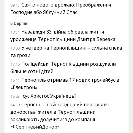
Свято нового врожаю: Преображення
09:13
Господнє або Яблучний Спас
5 Серпня
Назавжди 33: війна обірвала життя
18:54
уродженця Тернопільщини Дмитра Березка
У четвер на Тернопільщині – сильна спека
18:00
та грози
Поліцейські Тернопільщини розшукали
17:16
більше сотні дітей
Тернопіль отримав 17 нових тролейбусів
16:41
«Електрон»
Ісус Христос Українець?
16:03
Серпень – найскладніший період для
14:30
донорства: жителів Тернопільщини
закликають долучитися до кампанії
«ЯСерпневийДонор»