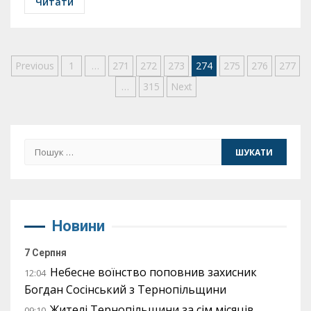
Читати
Пагінація
Previous
1
…
271
272
273
274
275
276
277
…
315
Next
записів
Пошук:
Новини
7 Серпня
Небесне воїнство поповнив захисник
12:04
Богдан Сосінський з Тернопільщини
Жителі Тернопільщини за сім місяців
09:10