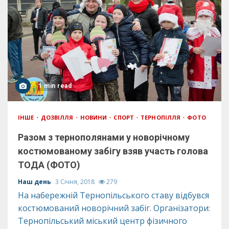
1 min read
ІНШЕ
ДОЗВІЛЛЯ
НОВИНИ
СПОРТ
ТЕРНОПІЛЛЯ
ФОТО
Разом з тернополянами у новорічному
костюмованому забігу взяв участь голова
ТОДА (ФОТО)
Наш день
3 Січня, 2018
279
На набережній Тернопільського ставу відбувся
костюмований новорічний забіг. Організатори:
Тернопільський міський центр фізичного