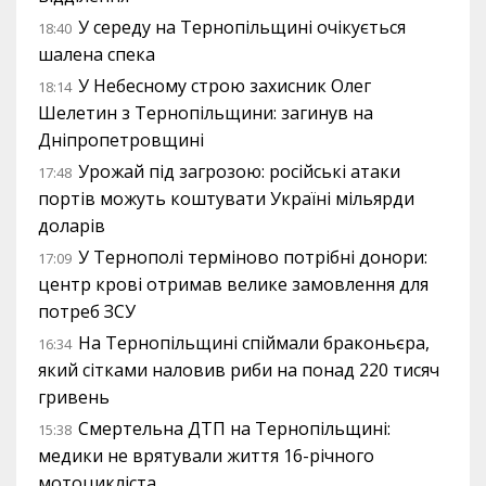
У середу на Тернопільщині очікується
18:40
шалена спека
У Небесному строю захисник Олег
18:14
Шелетин з Тернопільщини: загинув на
Дніпропетровщині
Урожай під загрозою: російські атаки
17:48
портів можуть коштувати Україні мільярди
доларів
У Тернополі терміново потрібні донори:
17:09
центр крові отримав велике замовлення для
потреб ЗСУ
На Тернопільщині спіймали браконьєра,
16:34
який сітками наловив риби на понад 220 тисяч
гривень
Смертельна ДТП на Тернопільщині:
15:38
медики не врятували життя 16-річного
мотоцикліста