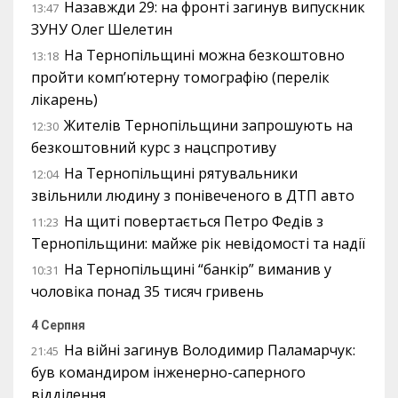
Назавжди 29: на фронті загинув випускник
13:47
ЗУНУ Олег Шелетин
На Тернопільщині можна безкоштовно
13:18
пройти комп’ютерну томографію (перелік
лікарень)
Жителів Тернопільщини запрошують на
12:30
безкоштовний курс з нацспротиву
На Тернопільщині рятувальники
12:04
звільнили людину з понівеченого в ДТП авто
На щиті повертається Петро Федів з
11:23
Тернопільщини: майже рік невідомості та надії
На Тернопільщині “банкір” виманив у
10:31
чоловіка понад 35 тисяч гривень
4 Серпня
На війні загинув Володимир Паламарчук:
21:45
був командиром інженерно-саперного
відділення