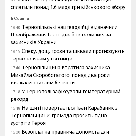
сплатили понад 1,6 млрд грн військового збору
6 Серпня
Тернопільські нацгвардійці відзначили
18:40
Преображення Господнє й помолилися за
захисників України
Спеку, дощ, грози та шквали прогнозують
18:15
тернополянам у п’ятницю
Тернопільщина втратила захисника
17:40
Михайла Скоробогатого: понад два роки
вважали зниклим безвісти
У Тернополі зафіксували температурний
17:18
рекорд
На щиті повертається Іван Карабаник з
16:48
Тернопільщини: громада просить гідно
зустріти Героя
Безоплатна правнича допомога для
16:00