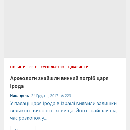
НОВИНИ
СВІТ
СУСПІЛЬСТВО
ЦІКАВИНКИ
Археологи знайшли винний погріб царя
Ірода
Наш день
24 Грудня, 2017
223
У палаці царя Ірода в Ізраїлі виявили залишки
великого винного сховища. Його знайшли під
час розкопок у...