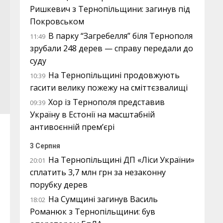
Ришкевич з Тернопільщини: загинув під
Покровськом
В парку “Загребелля” біля Тернополя
11:49
зрубали 248 дерев — справу передали до
суду
На Тернопільщині продовжують
10:39
гасити велику пожежу на сміттєзвалищі
Хор із Тернополя представив
09:39
Україну в Естонії на масштабній
антивоєнній прем’єрі
3 Серпня
На Тернопільщині ДП «Ліси України»
20:01
сплатить 3,7 млн грн за незаконну
порубку дерев
На Сумщині загинув Василь
18:02
Романюк з Тернопільщини: був