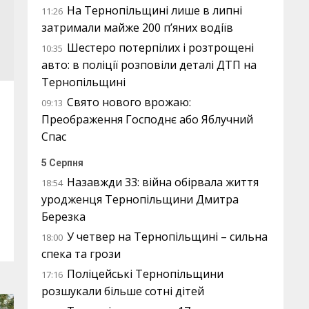
На Тернопільщині лише в липні
11:26
затримали майже 200 п’яних водіїв
Шестеро потерпілих і розтрощені
10:35
авто: в поліції розповіли деталі ДТП на
Тернопільщині
Свято нового врожаю:
09:13
Преображення Господнє або Яблучний
Спас
5 Серпня
Назавжди 33: війна обірвала життя
18:54
уродженця Тернопільщини Дмитра
Березка
У четвер на Тернопільщині – сильна
18:00
спека та грози
Поліцейські Тернопільщини
17:16
розшукали більше сотні дітей