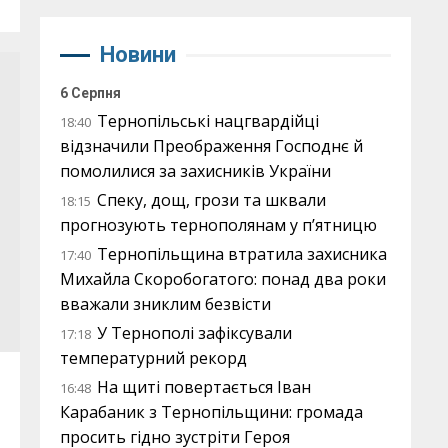
Новини
6 Серпня
Тернопільські нацгвардійці
18:40
відзначили Преображення Господнє й
помолилися за захисників України
Спеку, дощ, грози та шквали
18:15
прогнозують тернополянам у п’ятницю
Тернопільщина втратила захисника
17:40
Михайла Скоробогатого: понад два роки
вважали зниклим безвісти
У Тернополі зафіксували
17:18
температурний рекорд
На щиті повертається Іван
16:48
Карабаник з Тернопільщини: громада
просить гідно зустріти Героя