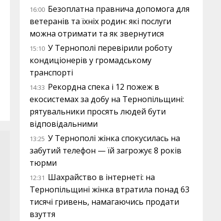
Безоплатна правнича допомога для
16:00
ветеранів та їхніх родин: які послуги
можна отримати та як звернутися
У Тернополі перевірили роботу
15:10
кондиціонерів у громадському
транспорті
Рекордна спека і 12 пожеж в
14:33
екосистемах за добу на Тернопільщині:
рятувальники просять людей бути
відповідальними
У Тернополі жінка спокусилась на
13:25
забутий телефон — їй загрожує 8 років
тюрми
Шахрайство в інтернеті: на
12:31
Тернопільщині жінка втратила понад 63
тисячі гривень, намагаючись продати
взуття