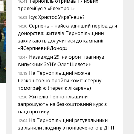
Тернопіль отримав 17 нових
16:41
тролейбусів «Електрон»
Ісус Христос Українець?
16:03
Серпень – найскладніший період для
14:30
донорства: жителів Тернопільщини
закликають долучитися до кампанії
«ЯСерпневийДонор»
Назавжди 29: на фронті загинув
13:47
випускник ЗУНУ Олег Шелетин
На Тернопільщині можна
13:18
безкоштовно пройти комп’ютерну
томографію (перелік лікарень)
Жителів Тернопільщини
12:30
запрошують на безкоштовний курс з
нацспротиву
На Тернопільщині рятувальники
12:04
звільнили людину з понівеченого в ДТП