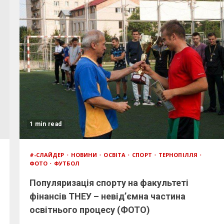
1 min read
#-СЛАЙДЕР
НОВИНИ
ОСВІТА
СПОРТ
ТЕРНОПІЛЛЯ
ФОТО
ФУТБОЛ
Популяризація спорту на факультеті
фінансів ТНЕУ – невід’ємна частина
освітнього процесу (ФОТО)