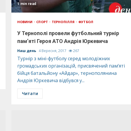
1 min read
НОВИНИ
СПОРТ
ТЕРНОПІЛЛЯ
ФУТБОЛ
У Тернополі провели футбольний турнір
пам’яті Героя АТО Андрія Юркевича
Наш день
4 Вересня, 2017
267
Турнір з міні-футболу серед молодіжних
громадських організацій, присвячений пам’яті
бійця батальйону «Айдар», тернополянина
Андрія Юркевича відбувся у...
Читати