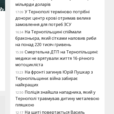
мільярди доларів
У Тернополі терміново потрібні
17:09
донори: центр крові отримав велике
замовлення для потреб ЗСУ
На Тернопільщині спіймали
16:34
браконьєра, який сітками наловив риби
на понад 220 тисяч гривень
Смертельна ДТП на Тернопільщині:
15:38
медики не врятували життя 16-річного
мотоцикліста
На фронті загинув Юрій Пушкар з
13:23
Тернопільщини: війна забирає
найкращих
Поліція знайшла нападника, який у
12:50
Тернополі травмував дитину металевою
пляшкою
На щиті повертається Василь
12:17