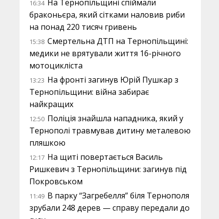
На Тернопільщині спіймали
16:34
браконьєра, який сітками наловив риби
на понад 220 тисяч гривень
Смертельна ДТП на Тернопільщині:
15:38
медики не врятували життя 16-річного
мотоцикліста
На фронті загинув Юрій Пушкар з
13:23
Тернопільщини: війна забирає
найкращих
Поліція знайшла нападника, який у
12:50
Тернополі травмував дитину металевою
пляшкою
На щиті повертається Василь
12:17
Ришкевич з Тернопільщини: загинув під
Покровськом
В парку “Загребелля” біля Тернополя
11:49
зрубали 248 дерев — справу передали до