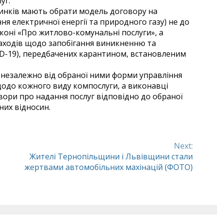
уг.
динків мають обрати модель договору на
ння електричної енергії та природного газу) не до
аконі «Про житлово-комунальні послуги», а
заходів щодо запобігання виникненню та
D-19), передбачених карантином, встановленим
 незалежно від обраної ними форми управління
щодо кожного виду компослуги, а виконавці
вори про надання послуг відповідно до обраної
них відносин.
Next:
Жителі Тернопільщини і Львівщини стали
жертвами автомобільних махінацій (ФОТО)