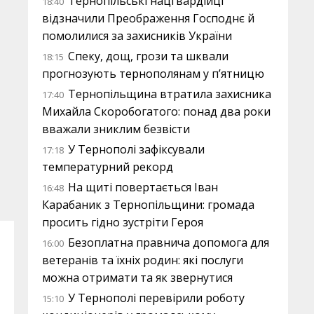
Тернопільські нацгвардійці
18:40
відзначили Преображення Господнє й
помолилися за захисників України
Спеку, дощ, грози та шквали
18:15
прогнозують тернополянам у п’ятницю
Тернопільщина втратила захисника
17:40
Михайла Скоробогатого: понад два роки
вважали зниклим безвісти
У Тернополі зафіксували
17:18
температурний рекорд
На щиті повертається Іван
16:48
Карабаник з Тернопільщини: громада
просить гідно зустріти Героя
Безоплатна правнича допомога для
16:00
ветеранів та їхніх родин: які послуги
можна отримати та як звернутися
У Тернополі перевірили роботу
15:10