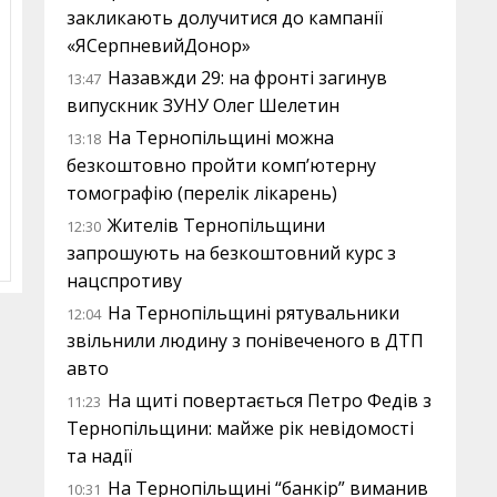
закликають долучитися до кампанії
«ЯСерпневийДонор»
Назавжди 29: на фронті загинув
13:47
випускник ЗУНУ Олег Шелетин
На Тернопільщині можна
13:18
безкоштовно пройти комп’ютерну
томографію (перелік лікарень)
Жителів Тернопільщини
12:30
запрошують на безкоштовний курс з
нацспротиву
На Тернопільщині рятувальники
12:04
звільнили людину з понівеченого в ДТП
авто
На щиті повертається Петро Федів з
11:23
Тернопільщини: майже рік невідомості
та надії
На Тернопільщині “банкір” виманив
10:31