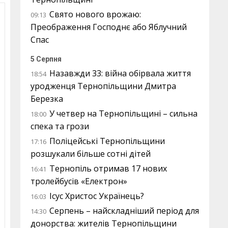
Свято нового врожаю:
09:13
Преображення Господнє або Яблучний
Спас
5 Серпня
Назавжди 33: війна обірвала життя
18:54
уродженця Тернопільщини Дмитра
Березка
У четвер на Тернопільщині – сильна
18:00
спека та грози
Поліцейські Тернопільщини
17:16
розшукали більше сотні дітей
Тернопіль отримав 17 нових
16:41
тролейбусів «Електрон»
Ісус Христос Українець?
16:03
Серпень – найскладніший період для
14:30
донорства: жителів Тернопільщини