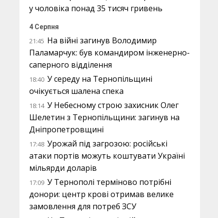
у чоловіка понад 35 тисяч гривень
4 Серпня
На війні загинув Володимир
21:45
Паламарчук: був командиром інженерно-
саперного відділення
У середу на Тернопільщині
18:40
очікується шалена спека
У Небесному строю захисник Олег
18:14
Шелетин з Тернопільщини: загинув на
Дніпропетровщині
Урожай під загрозою: російські
17:48
атаки портів можуть коштувати Україні
мільярди доларів
У Тернополі терміново потрібні
17:09
донори: центр крові отримав велике
замовлення для потреб ЗСУ