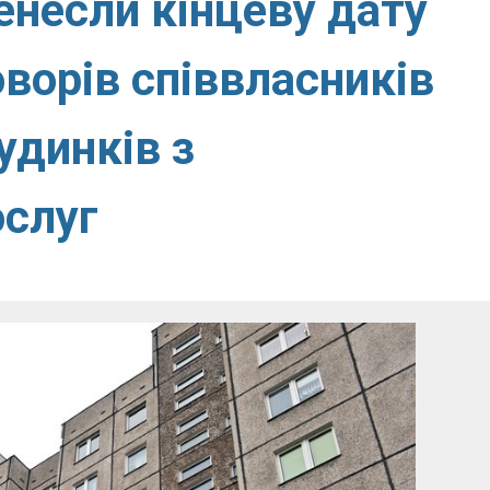
енесли кінцеву дату
ворів співвласників
удинків з
слуг