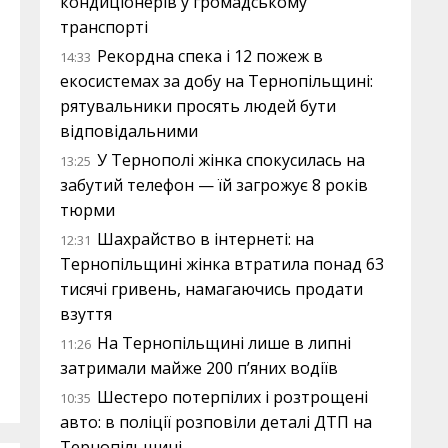
кондиціонерів у громадському
транспорті
Рекордна спека і 12 пожеж в
14:33
екосистемах за добу на Тернопільщині:
рятувальники просять людей бути
відповідальними
У Тернополі жінка спокусилась на
13:25
забутий телефон — їй загрожує 8 років
тюрми
Шахрайство в інтернеті: на
12:31
Тернопільщині жінка втратила понад 63
тисячі гривень, намагаючись продати
взуття
На Тернопільщині лише в липні
11:26
затримали майже 200 п’яних водіїв
Шестеро потерпілих і розтрощені
10:35
авто: в поліції розповіли деталі ДТП на
Тернопільщині