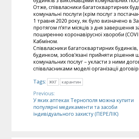
будинків з виконавцями комунальних посл
Отже, співвласники багатоквартирних бу
комунальні послуги (крім послуг з постача
1 травня 2020 року, як було визначено в З
протягом п’яти місяців з дня завершення 
поширенню коронавірусної хвороби (COVI
Кабміном.
Співвласники багатоквартирних будинків,
будинком, зобов’язані прийняти рішення 
комунальних послуг – укласти з ними дого
співвласниками моделі організації договір
Tags:
ЖКГ
карантин
Previous:
Continue
У яких аптеках Тернополя можна купити
популярні медикаменти та засоби
Reading
індивідуального захисту (ПЕРЕЛІК)