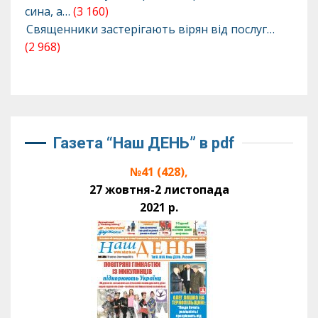
сина, а…
(3 160)
Священники застерігають вірян від послуг…
(2 968)
Газета “Наш ДЕНЬ” в pdf
№41 (428),
27 жовтня-2 листопада
2021 р.