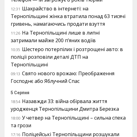
Шахрайство в інтернеті: на
12:31
Тернопільщині жінка втратила понад 63 тисячі
гривень, намагаючись продати взуття
На Тернопільщині лише в липні
11:26
затримали майже 200 п’яних водіїв
Шестеро потерпілих і розтрощені авто: в
10:35
поліції розповіли деталі ДТП на
Тернопільщині
Свято нового врожаю: Преображення
09:13
Господнє або Яблучний Спас
5 Серпня
Назавжди 33: війна обірвала життя
18:54
уродженця Тернопільщини Дмитра Березка
У четвер на Тернопільщині – сильна спека
18:00
та грози
Поліцейські Тернопільщини розшукали
17:16