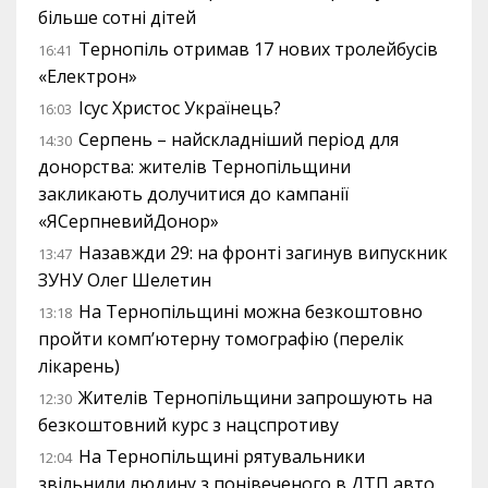
більше сотні дітей
Тернопіль отримав 17 нових тролейбусів
16:41
«Електрон»
Ісус Христос Українець?
16:03
Серпень – найскладніший період для
14:30
донорства: жителів Тернопільщини
закликають долучитися до кампанії
«ЯСерпневийДонор»
Назавжди 29: на фронті загинув випускник
13:47
ЗУНУ Олег Шелетин
На Тернопільщині можна безкоштовно
13:18
пройти комп’ютерну томографію (перелік
лікарень)
Жителів Тернопільщини запрошують на
12:30
безкоштовний курс з нацспротиву
На Тернопільщині рятувальники
12:04
звільнили людину з понівеченого в ДТП авто