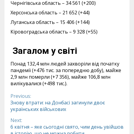
Чернігівська область – 34 561 (+200)
Херсонська область – 21 652 (+44)
Луганська область – 15 406 (+144)
Кіровоградська область – 9 328 (+55)
Загалом у світі
Понад 132,4 млн людей захворіли від початку
пандемії (+476 тис. за попередню добу), майже
2,9 млн померли (+7 356), майже 106,8 млн
вилікувалися (+498 тис.).
Previous:
Continue
Знову втрати: на Донбасі загинули двоє
українських військових
Reading
Next:
6 квітня – яке сьогодні свято, чим день увійшов
в історію, що не можна робити