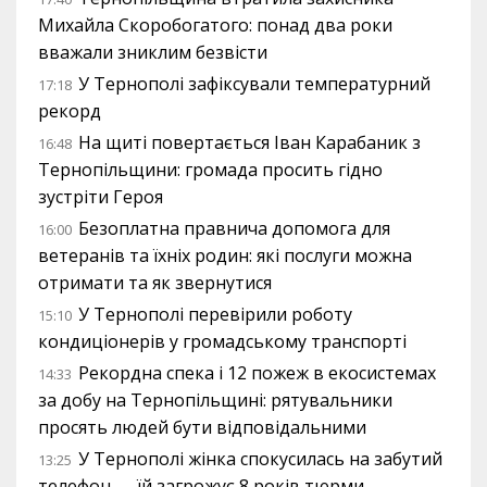
Михайла Скоробогатого: понад два роки
вважали зниклим безвісти
У Тернополі зафіксували температурний
17:18
рекорд
На щиті повертається Іван Карабаник з
16:48
Тернопільщини: громада просить гідно
зустріти Героя
Безоплатна правнича допомога для
16:00
ветеранів та їхніх родин: які послуги можна
отримати та як звернутися
У Тернополі перевірили роботу
15:10
кондиціонерів у громадському транспорті
Рекордна спека і 12 пожеж в екосистемах
14:33
за добу на Тернопільщині: рятувальники
просять людей бути відповідальними
У Тернополі жінка спокусилась на забутий
13:25
телефон — їй загрожує 8 років тюрми