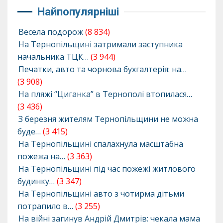
Найпопулярніші
Весела подорож
(8 834)
На Тернопільщині затримали заступника
начальника ТЦК…
(3 944)
Печатки, авто та чорнова бухгалтерія: на…
(3 908)
На пляжі “Циганка” в Тернополі втопилася…
(3 436)
З березня жителям Тернопільщини не можна
буде…
(3 415)
На Тернопільщині спалахнула масштабна
пожежа на…
(3 363)
На Тернопільщині під час пожежі житлового
будинку…
(3 347)
На Тернопільщині авто з чотирма дітьми
потрапило в…
(3 255)
На війні загинув Андрій Дмитрів: чекала мама