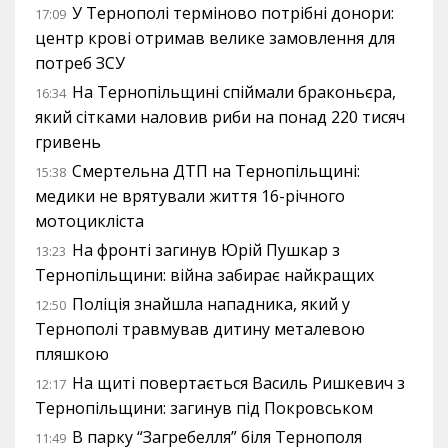
У Тернополі терміново потрібні донори:
17:09
центр крові отримав велике замовлення для
потреб ЗСУ
На Тернопільщині спіймали браконьєра,
16:34
який сітками наловив риби на понад 220 тисяч
гривень
Смертельна ДТП на Тернопільщині:
15:38
медики не врятували життя 16-річного
мотоцикліста
На фронті загинув Юрій Пушкар з
13:23
Тернопільщини: війна забирає найкращих
Поліція знайшла нападника, який у
12:50
Тернополі травмував дитину металевою
пляшкою
На щиті повертається Василь Ришкевич з
12:17
Тернопільщини: загинув під Покровськом
В парку “Загребелля” біля Тернополя
11:49