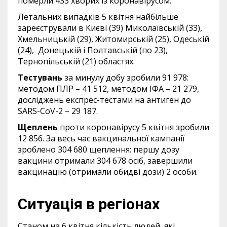
померли 433 хворих із коронавірусом.
Летальних випадків 5 квітня найбільше
зареєстрували в Києві (39) Миколаївській (33),
Хмельницькій (29), Житомирській (25), Одеській
(24), Донецькій і Полтавській (по 23),
Тернопільській (21) областях.
Тестувань
за минулу добу зробили 91 978:
методом ПЛР – 41 512, методом ІФА – 21 279,
досліджень експрес-тестами на антиген до
SARS-CoV-2 – 29 187.
Щеплень
проти коронавірусу 5 квітня зробили
12 856. За весь час вакцинальної кампанії
зроблено 304 680 щеплення: першу дозу
вакцини отримали 304 678 осіб, завершили
вакцинацію (отримали обидві дози) 2 особи.
Ситуація в регіонах
Станом на 6 квітня кількість людей, які