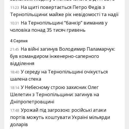
На щиті повертається Петро Федів з
11:23
Тернопільщини: майже рік невідомості та надії
На Тернопільщині “банкір” виманив у
10:31
чоловіка понад 35 тисяч гривень
4 Серпня
На війні загинув Володимир Паламарчук:
21:45
був командиром інженерно-саперного
відділення
У середу на Тернопільщині очікується
18:40
шалена спека
У Небесному строю захисник Олег
18:14
Шелетин з Тернопільщини: загинув на
Дніпропетровщині
Урожай під загрозою: російські атаки
17:48
портів можуть коштувати Україні мільярди
доларів