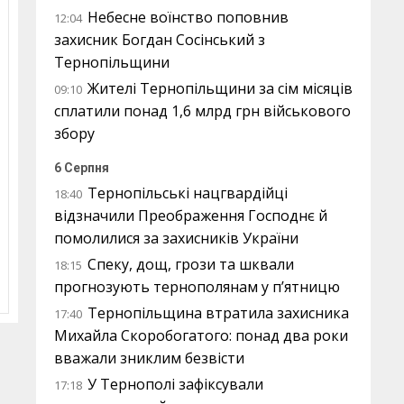
Небесне воїнство поповнив
12:04
захисник Богдан Сосінський з
Тернопільщини
Жителі Тернопільщини за сім місяців
09:10
сплатили понад 1,6 млрд грн військового
збору
6 Серпня
Тернопільські нацгвардійці
18:40
відзначили Преображення Господнє й
помолилися за захисників України
Спеку, дощ, грози та шквали
18:15
прогнозують тернополянам у п’ятницю
Тернопільщина втратила захисника
17:40
Михайла Скоробогатого: понад два роки
вважали зниклим безвісти
У Тернополі зафіксували
17:18