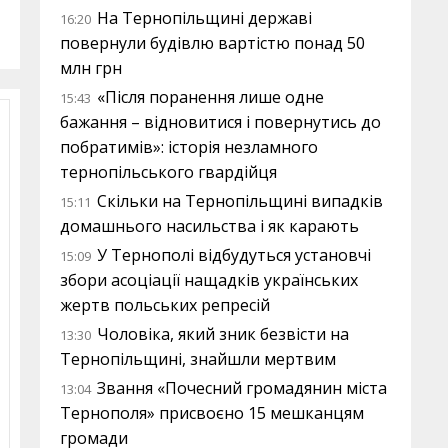
На Тернопільщині державі
16:20
повернули будівлю вартістю понад 50
млн грн
«Після поранення лише одне
15:43
бажання – відновитися і повернутись до
побратимів»: історія незламного
тернопільського гвардійця
Скільки на Тернопільщині випадків
15:11
домашнього насильства і як карають
У Тернополі відбудуться установчі
15:09
збори асоціації нащадків українських
жертв польських репресій
Чоловіка, який зник безвісти на
13:30
Тернопільщині, знайшли мертвим
Звання «Почесний громадянин міста
13:04
Тернополя» присвоєно 15 мешканцям
громади