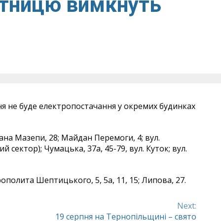
’ятницю вимкнуть
ня не буде електропостачання у окремих будинках
ьмана Мазепи, 28; Майдан Перемоги, 4; вул.
ий сектор); Чумацька, 37а, 45-79, вул. Куток; вул.
трополита Шептицького, 5, 5а, 11, 15; Липова, 27.
Next:
19 серпня на Тернопільщині – свято