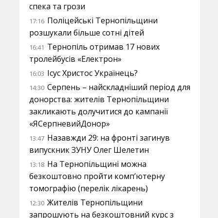
спека та грози
Поліцейські Тернопільщини
17:16
розшукали більше сотні дітей
Тернопіль отримав 17 нових
16:41
тролейбусів «Електрон»
Ісус Христос Українець?
16:03
Серпень – найскладніший період для
14:30
донорства: жителів Тернопільщини
закликають долучитися до кампанії
«ЯСерпневийДонор»
Назавжди 29: на фронті загинув
13:47
випускник ЗУНУ Олег Шелетин
На Тернопільщині можна
13:18
безкоштовно пройти комп’ютерну
томографію (перелік лікарень)
Жителів Тернопільщини
12:30
запрошують на безкоштовний курс з