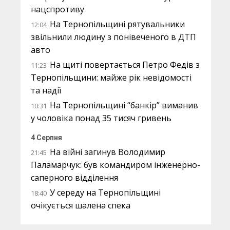
нацспротиву
На Тернопільщині рятувальники
12:04
звільнили людину з понівеченого в ДТП
авто
На щиті повертається Петро Федів з
11:23
Тернопільщини: майже рік невідомості
та надії
На Тернопільщині “банкір” виманив
10:31
у чоловіка понад 35 тисяч гривень
4 Серпня
На війні загинув Володимир
21:45
Паламарчук: був командиром інженерно-
саперного відділення
У середу на Тернопільщині
18:40
очікується шалена спека