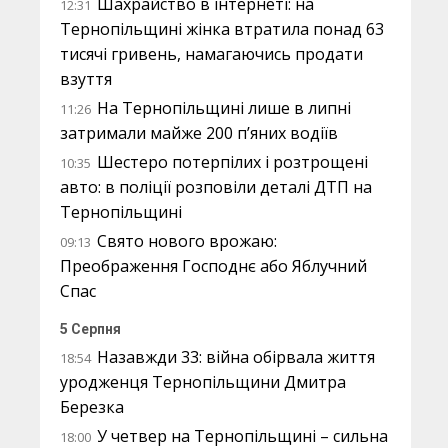
Шахрайство в інтернеті: на
12:31
Тернопільщині жінка втратила понад 63
тисячі гривень, намагаючись продати
взуття
На Тернопільщині лише в липні
11:26
затримали майже 200 п’яних водіїв
Шестеро потерпілих і розтрощені
10:35
авто: в поліції розповіли деталі ДТП на
Тернопільщині
Свято нового врожаю:
09:13
Преображення Господнє або Яблучний
Спас
5 Серпня
Назавжди 33: війна обірвала життя
18:54
уродженця Тернопільщини Дмитра
Березка
У четвер на Тернопільщині – сильна
18:00