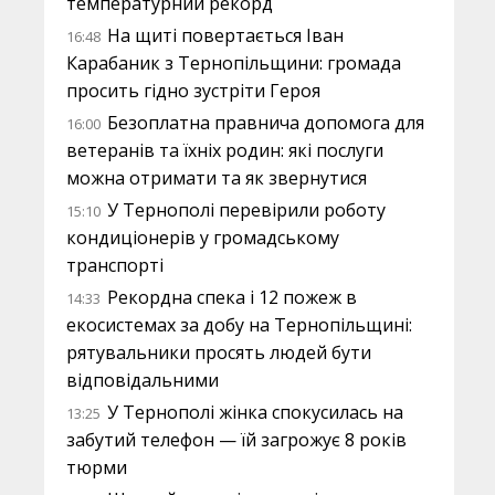
температурний рекорд
На щиті повертається Іван
16:48
Карабаник з Тернопільщини: громада
просить гідно зустріти Героя
Безоплатна правнича допомога для
16:00
ветеранів та їхніх родин: які послуги
можна отримати та як звернутися
У Тернополі перевірили роботу
15:10
кондиціонерів у громадському
транспорті
Рекордна спека і 12 пожеж в
14:33
екосистемах за добу на Тернопільщині:
рятувальники просять людей бути
відповідальними
У Тернополі жінка спокусилась на
13:25
забутий телефон — їй загрожує 8 років
тюрми