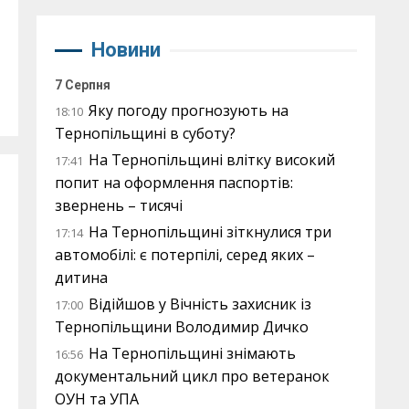
Новини
7 Серпня
Яку погоду прогнозують на
18:10
Тернопільщині в суботу?
На Тернопільщині влітку високий
17:41
попит на оформлення паспортів:
звернень – тисячі
На Тернопільщині зіткнулися три
17:14
автомобілі: є потерпілі, серед яких –
дитина
Відійшов у Вічність захисник із
17:00
Тернопільщини Володимир Дичко
На Тернопільщині знімають
16:56
документальний цикл про ветеранок
ОУН та УПА