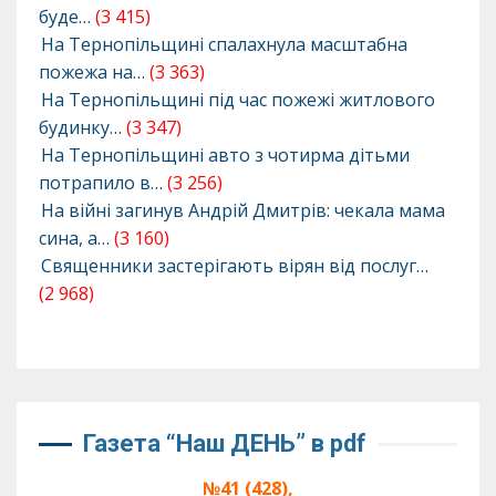
буде…
(3 415)
На Тернопільщині спалахнула масштабна
пожежа на…
(3 363)
На Тернопільщині під час пожежі житлового
будинку…
(3 347)
На Тернопільщині авто з чотирма дітьми
потрапило в…
(3 256)
На війні загинув Андрій Дмитрів: чекала мама
сина, а…
(3 160)
Священники застерігають вірян від послуг…
(2 968)
Газета “Наш ДЕНЬ” в pdf
№41 (428),