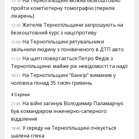
На Тернопільщині можна безкоштовно
13:18
пройти комп’ютерну томографію (перелік
лікарень)
Жителів Тернопільщини запрошують на
12:30
безкоштовний курс з нацспротиву
На Тернопільщині рятувальники
12:04
звільнили людину з понівеченого в ДТП авто
На щиті повертається Петро Федів з
11:23
Тернопільщини: майже рік невідомості та надії
На Тернопільщині “банкір” виманив у
10:31
чоловіка понад 35 тисяч гривень
4 Серпня
На війні загинув Володимир Паламарчук:
21:45
був командиром інженерно-саперного
відділення
У середу на Тернопільщині очікується
18:40
шалена спека