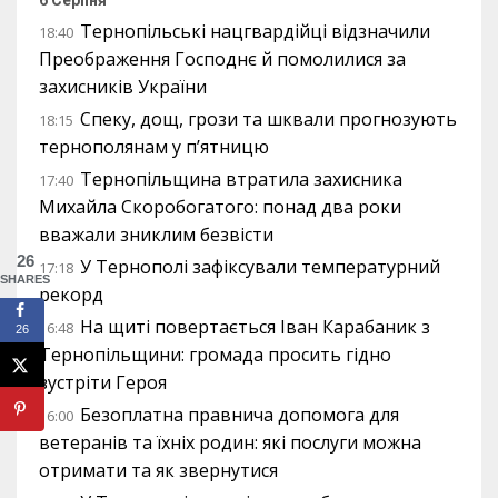
6 Серпня
Тернопільські нацгвардійці відзначили
18:40
Преображення Господнє й помолилися за
захисників України
Спеку, дощ, грози та шквали прогнозують
18:15
тернополянам у п’ятницю
Тернопільщина втратила захисника
17:40
Михайла Скоробогатого: понад два роки
вважали зниклим безвісти
26
У Тернополі зафіксували температурний
17:18
SHARES
рекорд
На щиті повертається Іван Карабаник з
16:48
26
Тернопільщини: громада просить гідно
зустріти Героя
Безоплатна правнича допомога для
16:00
ветеранів та їхніх родин: які послуги можна
отримати та як звернутися