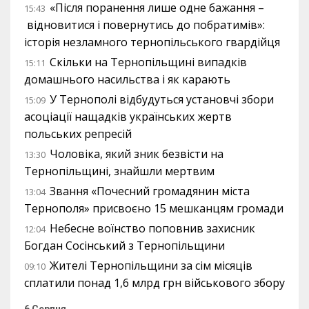
«Після поранення лише одне бажання –
15:43
відновитися і повернутись до побратимів»:
історія незламного тернопільського гвардійця
Скільки на Тернопільщині випадків
15:11
домашнього насильства і як карають
У Тернополі відбудуться установчі збори
15:09
асоціації нащадків українських жертв
польських репресій
Чоловіка, який зник безвісти на
13:30
Тернопільщині, знайшли мертвим
Звання «Почесний громадянин міста
13:04
Тернополя» присвоєно 15 мешканцям громади
Небесне воїнство поповнив захисник
12:04
Богдан Сосінський з Тернопільщини
Жителі Тернопільщини за сім місяців
09:10
сплатили понад 1,6 млрд грн військового збору