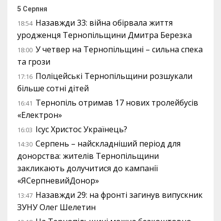
5 Серпня
Назавжди 33: війна обірвала життя
18:54
уродженця Тернопільщини Дмитра Березка
У четвер на Тернопільщині – сильна спека
18:00
та грози
Поліцейські Тернопільщини розшукали
17:16
більше сотні дітей
Тернопіль отримав 17 нових тролейбусів
16:41
«Електрон»
Ісус Христос Українець?
16:03
Серпень – найскладніший період для
14:30
донорства: жителів Тернопільщини
закликають долучитися до кампанії
«ЯСерпневийДонор»
Назавжди 29: на фронті загинув випускник
13:47
ЗУНУ Олег Шелетин