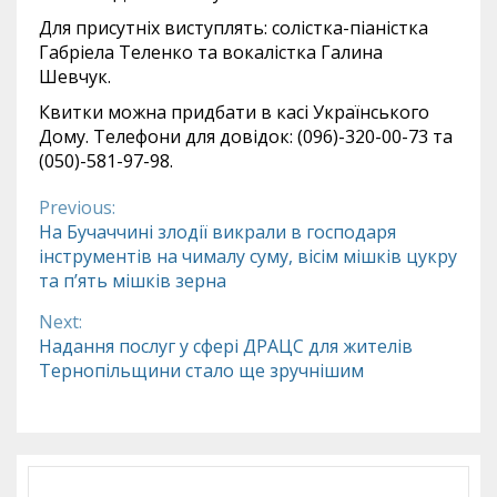
Для присутніх виступлять: солістка-піаністка
Габріела Теленко та вокалістка Галина
Шевчук.
Квитки можна придбати в касі Українського
Дому. Телефони для довідок: (096)-320-00-73 та
(050)-581-97-98.
Previous:
Continue
На Бучаччині злодії викрали в господаря
інструментів на чималу суму, вісім мішків цукру
Reading
та п’ять мішків зерна
Next:
Надання послуг у сфері ДРАЦС для жителів
Тернопільщини стало ще зручнішим