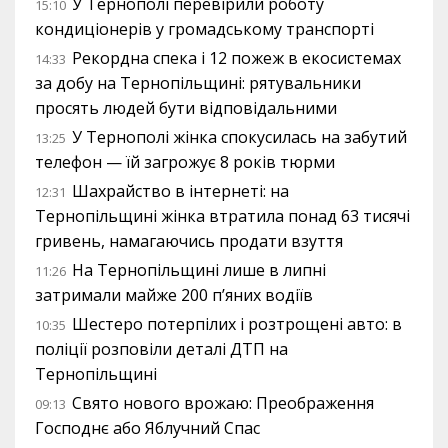
У Тернополі перевірили роботу
15:10
кондиціонерів у громадському транспорті
Рекордна спека і 12 пожеж в екосистемах
14:33
за добу на Тернопільщині: рятувальники
просять людей бути відповідальними
У Тернополі жінка спокусилась на забутий
13:25
телефон — їй загрожує 8 років тюрми
Шахрайство в інтернеті: на
12:31
Тернопільщині жінка втратила понад 63 тисячі
гривень, намагаючись продати взуття
На Тернопільщині лише в липні
11:26
затримали майже 200 п’яних водіїв
Шестеро потерпілих і розтрощені авто: в
10:35
поліції розповіли деталі ДТП на
Тернопільщині
Свято нового врожаю: Преображення
09:13
Господнє або Яблучний Спас