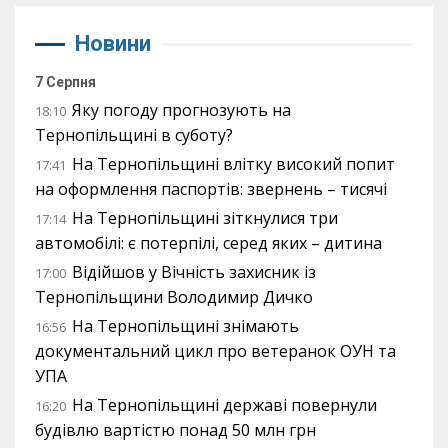
Новини
7 Серпня
Яку погоду прогнозують на
18:10
Тернопільщині в суботу?
На Тернопільщині влітку високий попит
17:41
на оформлення паспортів: звернень – тисячі
На Тернопільщині зіткнулися три
17:14
автомобілі: є потерпілі, серед яких – дитина
Відійшов у Вічність захисник із
17:00
Тернопільщини Володимир Дичко
На Тернопільщині знімають
16:56
документальний цикл про ветеранок ОУН та
УПА
На Тернопільщині державі повернули
16:20
будівлю вартістю понад 50 млн грн