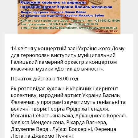
14 квітня у концертній залі Українського Дому
для тернополян виступить муніципальний
Галицький камерний оркестр з концертом
класичної музики «Дотик до вічності».
Початок дійства о 18.00 год.
Як розповідає художній керівник і диригент
колективу, народний артист України Василь
Феленчак, у програмі звучатимуть геніальні та
величні твори: Георга Фрідріха Генделя,
Йоганна Себастьяна Баха, Арканджело Кореллі,
Фелікса Мендельсона, Ріхарда Вагнера,
Джузеппе Верді, Луїджі Боккеріні, Ференца
Ліста та Джакомо Пуччіні.