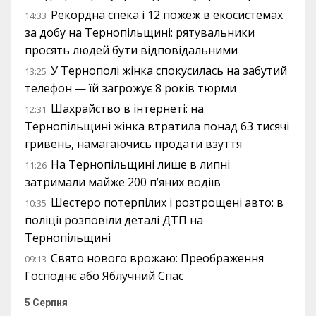
Рекордна спека і 12 пожеж в екосистемах
14:33
за добу на Тернопільщині: рятувальники
просять людей бути відповідальними
У Тернополі жінка спокусилась на забутий
13:25
телефон — їй загрожує 8 років тюрми
Шахрайство в інтернеті: на
12:31
Тернопільщині жінка втратила понад 63 тисячі
гривень, намагаючись продати взуття
На Тернопільщині лише в липні
11:26
затримали майже 200 п’яних водіїв
Шестеро потерпілих і розтрощені авто: в
10:35
поліції розповіли деталі ДТП на
Тернопільщині
Свято нового врожаю: Преображення
09:13
Господнє або Яблучний Спас
5 Серпня