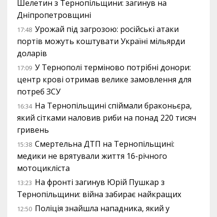
Шелетин з Тернопільщини: загинув на
Дніпропетровщині
Урожай під загрозою: російські атаки
17:48
портів можуть коштувати Україні мільярди
доларів
У Тернополі терміново потрібні донори:
17:09
центр крові отримав велике замовлення для
потреб ЗСУ
На Тернопільщині спіймали браконьєра,
16:34
який сітками наловив риби на понад 220 тисяч
гривень
Смертельна ДТП на Тернопільщині:
15:38
медики не врятували життя 16-річного
мотоцикліста
На фронті загинув Юрій Пушкар з
13:23
Тернопільщини: війна забирає найкращих
Поліція знайшла нападника, який у
12:50