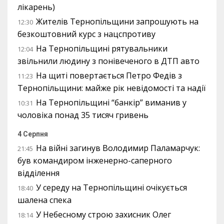
лікарень)
Жителів Тернопільщини запрошують на
12:30
безкоштовний курс з нацспротиву
На Тернопільщині рятувальники
12:04
звільнили людину з понівеченого в ДТП авто
На щиті повертається Петро Федів з
11:23
Тернопільщини: майже рік невідомості та надії
На Тернопільщині “банкір” виманив у
10:31
чоловіка понад 35 тисяч гривень
4 Серпня
На війні загинув Володимир Паламарчук:
21:45
був командиром інженерно-саперного
відділення
У середу на Тернопільщині очікується
18:40
шалена спека
У Небесному строю захисник Олег
18:14