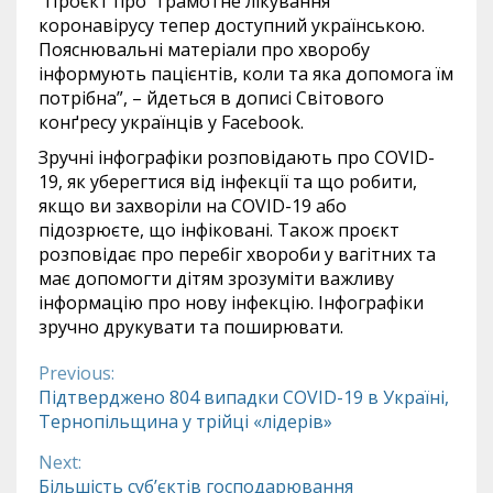
“Проєкт про “грамотне лікування”
коронавірусу тепер доступний українською.
Пояснювальні матеріали про хворобу
інформують пацієнтів, коли та яка допомога їм
потрібна”, – йдеться в дописі Свiтового
конґресу українців у Facebook.
Зручні інфографіки розповідають про COVID-
19, як уберегтися від інфекції та що робити,
якщо ви захворіли на COVID-19 або
підозрюєте, що інфіковані. Також проєкт
розповідає про перебіг хвороби у вагітних та
має допомогти дітям зрозуміти важливу
інформацію про нову інфекцію. Інфографіки
зручно друкувати та поширювати.
Previous:
Continue
Підтверджено 804 випадки COVID-19 в Україні,
Тернопільщина у трійці «лідерів»
Reading
Next:
Більшість суб’єктів господарювання