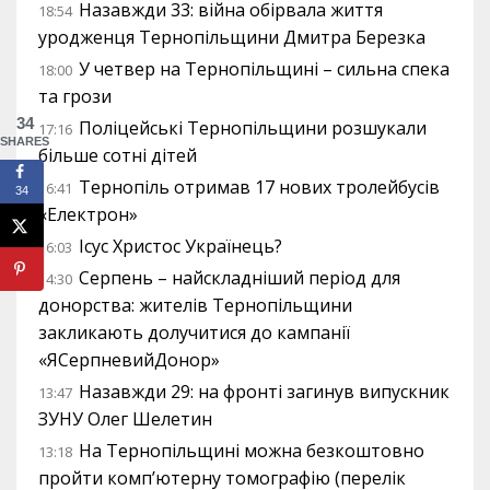
Назавжди 33: війна обірвала життя
18:54
уродженця Тернопільщини Дмитра Березка
У четвер на Тернопільщині – сильна спека
18:00
та грози
34
Поліцейські Тернопільщини розшукали
17:16
SHARES
більше сотні дітей
Тернопіль отримав 17 нових тролейбусів
16:41
34
«Електрон»
Ісус Христос Українець?
16:03
Серпень – найскладніший період для
14:30
донорства: жителів Тернопільщини
закликають долучитися до кампанії
«ЯСерпневийДонор»
Назавжди 29: на фронті загинув випускник
13:47
ЗУНУ Олег Шелетин
На Тернопільщині можна безкоштовно
13:18
пройти комп’ютерну томографію (перелік