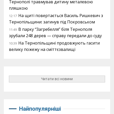
Тернополі травмував дитину металевою
пляшкою
На щиті повертається Василь Ришкевич з
12:17
Тернопільщини: загинув під Покровськом
В парку “Загребелля” біля Тернополя
11:49
зрубали 248 дерев — справу передали до суду
На Тернопільщині продовжують гасити
10:39
велику пожежу на сміттєзвалищі
Читати всі новини
Найпопулярніші