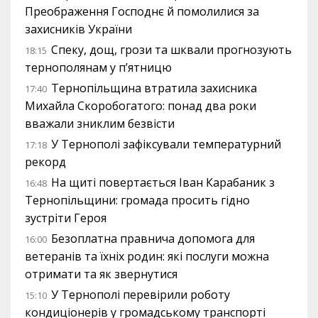
Преображення Господнє й помолилися за
захисників України
Спеку, дощ, грози та шквали прогнозують
18:15
тернополянам у п’ятницю
Тернопільщина втратила захисника
17:40
Михайла Скоробогатого: понад два роки
вважали зниклим безвісти
У Тернополі зафіксували температурний
17:18
рекорд
На щиті повертається Іван Карабаник з
16:48
Тернопільщини: громада просить гідно
зустріти Героя
Безоплатна правнича допомога для
16:00
ветеранів та їхніх родин: які послуги можна
отримати та як звернутися
У Тернополі перевірили роботу
15:10
кондиціонерів у громадському транспорті