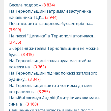
Весела подорож
(8 834)
На Тернопільщині затримали заступника
начальника ТЦК…
(3 944)
Печатки, авто та чорнова бухгалтерія: на…
(3 909)
На пляжі “Циганка” в Тернополі втопилася…
(3 436)
З березня жителям Тернопільщини не можна
буде…
(3 415)
На Тернопільщині спалахнула масштабна
пожежа на…
(3 363)
На Тернопільщині під час пожежі житлового
будинку…
(3 347)
На Тернопільщині авто з чотирма дітьми
потрапило в…
(3 255)
На війні загинув Андрій Дмитрів: чекала мама
сина, а…
(3 160)
Священники застерігають вірян від послуг…