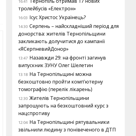
Тернопіль отримав 17 нових
16:41
тролейбусів «Електрон»
Ісус Христос Українець?
16:03
Серпень – найскладніший період для
14:30
донорства: жителів Тернопільщини
закликають долучитися до кампанії
«ЯСерпневийДонор»
Назавжди 29: на фронті загинув
13:47
випускник ЗУНУ Олег Шелетин
На Тернопільщині можна
13:18
безкоштовно пройти комп’ютерну
томографію (перелік лікарень)
Жителів Тернопільщини
12:30
запрошують на безкоштовний курс з
нацспротиву
На Тернопільщині рятувальники
12:04
звільнили людину з понівеченого в ДТП