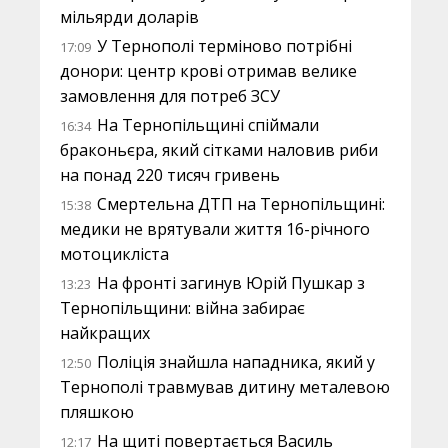
мільярди доларів
У Тернополі терміново потрібні
17:09
донори: центр крові отримав велике
замовлення для потреб ЗСУ
На Тернопільщині спіймали
16:34
браконьєра, який сітками наловив риби
на понад 220 тисяч гривень
Смертельна ДТП на Тернопільщині:
15:38
медики не врятували життя 16-річного
мотоцикліста
На фронті загинув Юрій Пушкар з
13:23
Тернопільщини: війна забирає
найкращих
Поліція знайшла нападника, який у
12:50
Тернополі травмував дитину металевою
пляшкою
На щиті повертається Василь
12:17