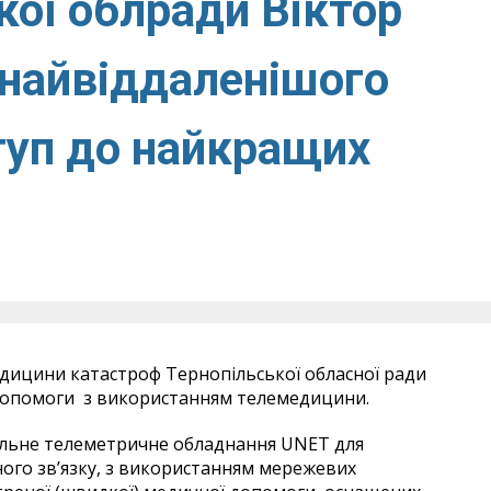
кої облради Віктор
найвіддаленішого
туп до найкращих
дицини катастроф Тернопільської обласної ради
допомоги з використанням телемедицини.
альне телеметричне обладнання UNET для
ного зв’язку, з використанням мережевих