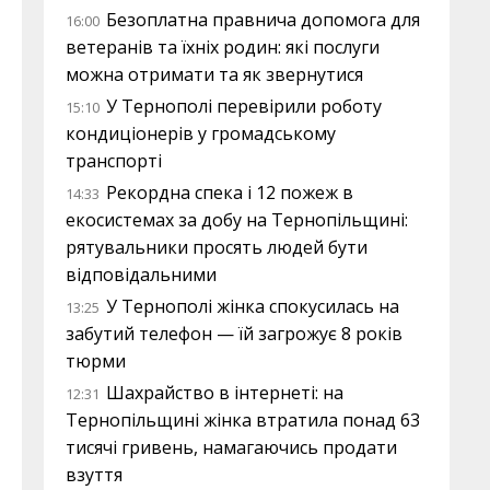
Безоплатна правнича допомога для
16:00
ветеранів та їхніх родин: які послуги
можна отримати та як звернутися
У Тернополі перевірили роботу
15:10
кондиціонерів у громадському
транспорті
Рекордна спека і 12 пожеж в
14:33
екосистемах за добу на Тернопільщині:
рятувальники просять людей бути
відповідальними
У Тернополі жінка спокусилась на
13:25
забутий телефон — їй загрожує 8 років
тюрми
Шахрайство в інтернеті: на
12:31
Тернопільщині жінка втратила понад 63
тисячі гривень, намагаючись продати
взуття