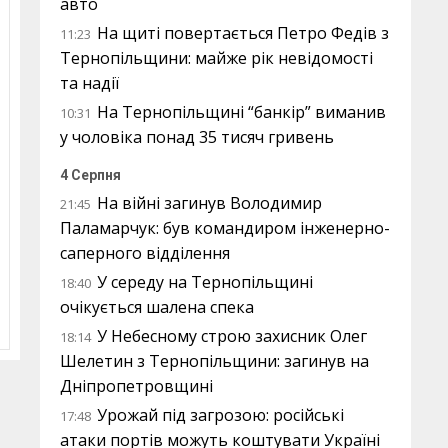
авто
На щиті повертається Петро Федів з
11:23
Тернопільщини: майже рік невідомості
та надії
На Тернопільщині “банкір” виманив
10:31
у чоловіка понад 35 тисяч гривень
4 Серпня
На війні загинув Володимир
21:45
Паламарчук: був командиром інженерно-
саперного відділення
У середу на Тернопільщині
18:40
очікується шалена спека
У Небесному строю захисник Олег
18:14
Шелетин з Тернопільщини: загинув на
Дніпропетровщині
Урожай під загрозою: російські
17:48
атаки портів можуть коштувати Україні