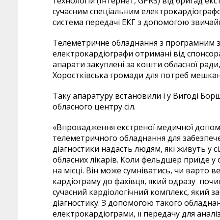
технологій (Інтернет, GPRS) від бригад е
сучасним спеціальним електрокардіограф
система передачі ЕКГ з допомогою звичайни
Телеметричне обладнання з програмним з
електрокардіографи отримані від спонсор
апарати закуплені за кошти обласної ради
Хоростківська громади для потреб мешкан
Таку апаратуру встановили і у Вигоді Бор
обласного центру сіл.
«Впровадження екстреної медичної допомо
телеметричного обладнання для забезпече
діагностики надасть людям, які живуть у с
обласних лікарів. Коли фельдшер приїде у
на місці. Він може сумніватись, чи варто в
кардіограму до фахівця, який одразу почи
сучасний кардіологічний комплекс, який з
діагностику. З допомогою такого обладнан
електрокардіограми, її передачу для аналіз