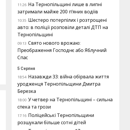
На Тернопільщині лише в липні
11:26
затримали майже 200 п’яних водіїв
Шестеро потерпілих і розтрощені
10:35
авто: в поліції розповіли деталі ДТП на
Тернопільщині
Свято нового врожаю:
09:13
Преображення Господнє або Яблучний
Спас
5 Серпня
Назавжди 33: війна обірвала життя
18:54
уродженця Тернопільщини Дмитра
Березка
У четвер на Тернопільщині – сильна
18:00
спека та грози
Поліцейські Тернопільщини
17:16
розшукали більше сотні дітей