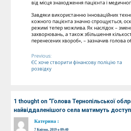
від місця знаходження пацієнта і медично
Завдяки використанню інноваційних техно
кожного пацієнта значно спрощується, оск
режимі тепер можлива. Як наслідок – змен
захворювань, а також збільшення кількості
перенесених хвороб», – зазначив голова о
Previous:
Continue
ЄС хоче створити фінансову поліцію та
розвідку
Reading
1 thought on “
Голова Тернопільської обл
найвіддаленішого села матимуть доступ
Катерина
:
7 Квітня, 2019 о 09:40