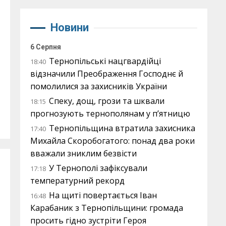
Новини
6 Серпня
Тернопільські нацгвардійці
18:40
відзначили Преображення Господнє й
помолилися за захисників України
Спеку, дощ, грози та шквали
18:15
прогнозують тернополянам у п’ятницю
Тернопільщина втратила захисника
17:40
Михайла Скоробогатого: понад два роки
вважали зниклим безвісти
У Тернополі зафіксували
17:18
температурний рекорд
На щиті повертається Іван
16:48
Карабаник з Тернопільщини: громада
просить гідно зустріти Героя