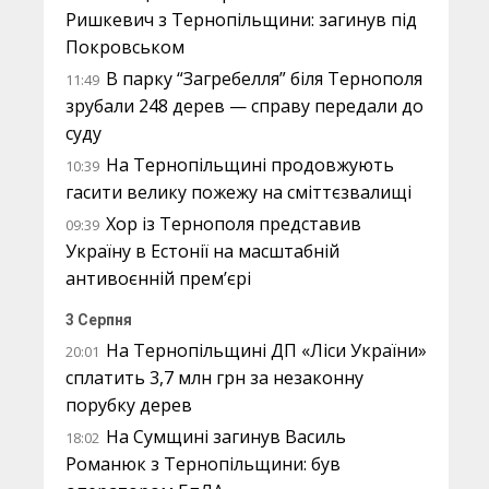
Ришкевич з Тернопільщини: загинув під
Покровськом
В парку “Загребелля” біля Тернополя
11:49
зрубали 248 дерев — справу передали до
суду
На Тернопільщині продовжують
10:39
гасити велику пожежу на сміттєзвалищі
Хор із Тернополя представив
09:39
Україну в Естонії на масштабній
антивоєнній прем’єрі
3 Серпня
На Тернопільщині ДП «Ліси України»
20:01
сплатить 3,7 млн грн за незаконну
порубку дерев
На Сумщині загинув Василь
18:02
Романюк з Тернопільщини: був