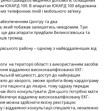
кстреної (швидкої) медичної допомоги, оснащених
ом ЮКАРД 100. В апаратах ЮКАРД 100 вбудована
х телефонних ліній і мобільного зв’язку.
абезпеченням Центру та два
а, який побажав залишитись невідомим. Три
, ще два апарати придбали Великогаївська та
ців громад.
щівського району – одному з найвіддаленіших від
ги на території області з використанням засобів
ння віддаленої висококваліфікованої ЕКГ-
ільській місцевості, доступ до найкращих
 село до хворого, зможе зробити йому кардіограму
езти пацієнта до лікарні, тому одразу передає
нає його консультувати. Для цього потрібно мати
абезпечує віддалену висококваліфіковану ЕКГ-
ня можна здійснити якісну реєстрацію
у і віддаленої консультації спеціаліста, незалежно