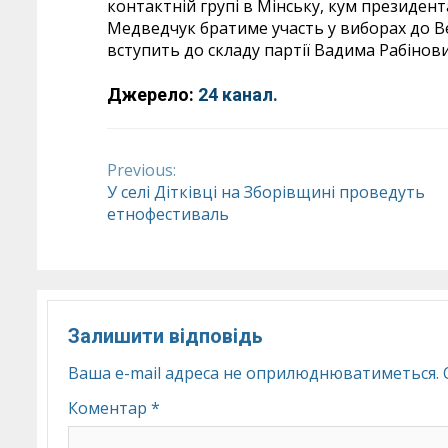
контактній групі в Мінську, кум президент
Медведчук братиме участь у виборах до Ве
вступить до складу партії Вадима Рабінови
Джерело:
24 канал.
Previous:
Continue
У селі Дітківці на Зборівщині проведуть
етнофестиваль
Reading
Залишити відповідь
Ваша e-mail адреса не оприлюднюватиметься.
Коментар
*