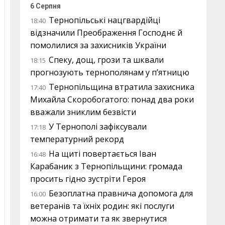
6 Серпня
Тернопільські нацгвардійці
18:40
відзначили Преображення Господнє й
помолилися за захисників України
Спеку, дощ, грози та шквали
18:15
прогнозують тернополянам у п’ятницю
Тернопільщина втратила захисника
17:40
Михайла Скоробогатого: понад два роки
вважали зниклим безвісти
У Тернополі зафіксували
17:18
температурний рекорд
На щиті повертається Іван
16:48
Карабаник з Тернопільщини: громада
просить гідно зустріти Героя
Безоплатна правнича допомога для
16:00
ветеранів та їхніх родин: які послуги
можна отримати та як звернутися