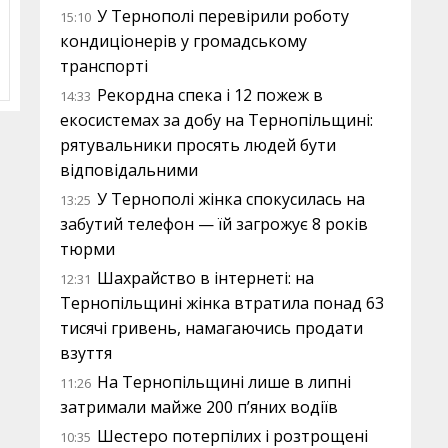
У Тернополі перевірили роботу
15:10
кондиціонерів у громадському
транспорті
Рекордна спека і 12 пожеж в
14:33
екосистемах за добу на Тернопільщині:
рятувальники просять людей бути
відповідальними
У Тернополі жінка спокусилась на
13:25
забутий телефон — їй загрожує 8 років
тюрми
Шахрайство в інтернеті: на
12:31
Тернопільщині жінка втратила понад 63
тисячі гривень, намагаючись продати
взуття
На Тернопільщині лише в липні
11:26
затримали майже 200 п’яних водіїв
Шестеро потерпілих і розтрощені
10:35