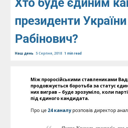
Хто буде єдиним к
президенти України
Рабінович?
Наш день
5 Серпня, 2018
1 min read
Між проросійськими ставлениками Вад
продовжується боротьба за статус єдин
них виграв – буде зрозуміло, коли парт
під єдиного кандидата.
Про це
24 каналу
розповів директор анал