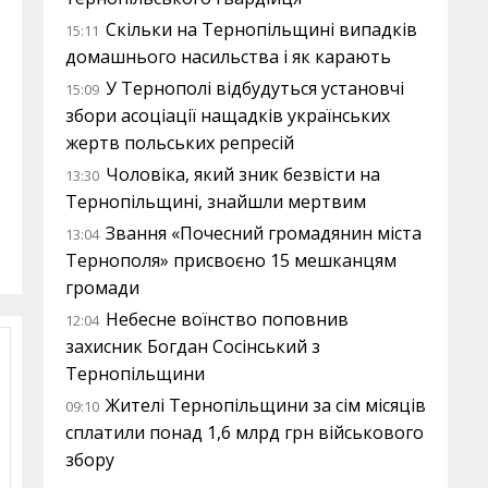
Скільки на Тернопільщині випадків
15:11
домашнього насильства і як карають
У Тернополі відбудуться установчі
15:09
збори асоціації нащадків українських
жертв польських репресій
Чоловіка, який зник безвісти на
13:30
Тернопільщині, знайшли мертвим
Звання «Почесний громадянин міста
13:04
Тернополя» присвоєно 15 мешканцям
громади
Небесне воїнство поповнив
12:04
захисник Богдан Сосінський з
Тернопільщини
Жителі Тернопільщини за сім місяців
09:10
сплатили понад 1,6 млрд грн військового
збору