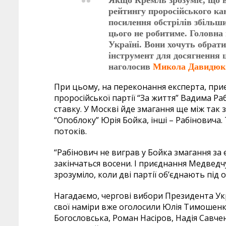
Якщо Кремль зрозуміє, що 
рейтингу проросійського ка
посилення обстрілів збільш
цього не робитиме. Головна 
Україні. Вони хочуть обрати 
інструмент для досягнення ц
наголосив
Микола Давидюк
При цьому, на переконання експерта, при
проросійської партії “За життя” Вадима Р
ставку. У Москві йде змагання ще між так
“Опоблоку” Юрія Бойка, інші – Рабінович
потоків.
“Рабінович не виграв у Бойка змагання за
закінчаться восени. І приєднання Медведч
зрозуміло, коли дві партії об’єднають під
Нагадаємо, чергові вибори Президента Укр
свої наміри вже оголосили Юлія Тимошенк
Богословська, Роман Насіров, Надія Савче