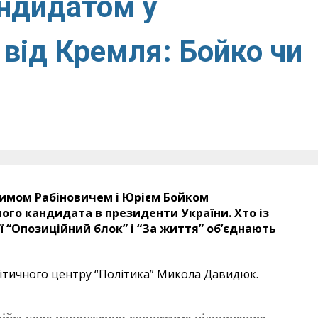
андидатом у
 від Кремля: Бойко чи
имом Рабіновичем і Юрієм Бойком
ого кандидата в президенти України. Хто із
ії “Опозиційний блок” і “За життя” об’єднають
ітичного центру “Політика” Микола Давидюк.