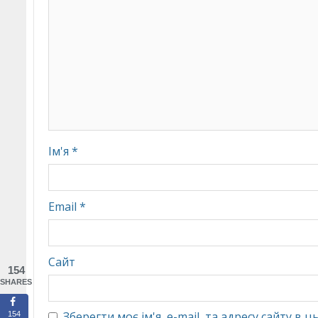
Ім'я
*
Email
*
Сайт
154
SHARES
Зберегти моє ім'я, e-mail, та адресу сайту в
154