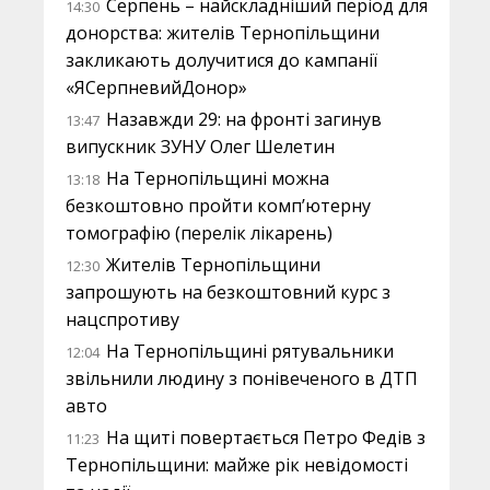
Серпень – найскладніший період для
14:30
донорства: жителів Тернопільщини
закликають долучитися до кампанії
«ЯСерпневийДонор»
Назавжди 29: на фронті загинув
13:47
випускник ЗУНУ Олег Шелетин
На Тернопільщині можна
13:18
безкоштовно пройти комп’ютерну
томографію (перелік лікарень)
Жителів Тернопільщини
12:30
запрошують на безкоштовний курс з
нацспротиву
На Тернопільщині рятувальники
12:04
звільнили людину з понівеченого в ДТП
авто
На щиті повертається Петро Федів з
11:23
Тернопільщини: майже рік невідомості