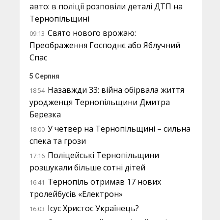
авто: в поліції розповіли деталі ДТП на
Тернопільщині
Свято нового врожаю:
09:13
Преображення Господнє або Яблучний
Спас
5 Серпня
Назавжди 33: війна обірвала життя
18:54
уродженця Тернопільщини Дмитра
Березка
У четвер на Тернопільщині – сильна
18:00
спека та грози
Поліцейські Тернопільщини
17:16
розшукали більше сотні дітей
Тернопіль отримав 17 нових
16:41
тролейбусів «Електрон»
Ісус Христос Українець?
16:03