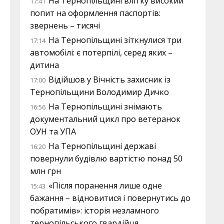
На Тернопільщині влітку високий
17:41
попит на оформлення паспортів:
звернень – тисячі
На Тернопільщині зіткнулися три
17:14
автомобілі: є потерпілі, серед яких –
дитина
Відійшов у Вічність захисник із
17:00
Тернопільщини Володимир Дичко
На Тернопільщині знімають
16:56
документальний цикл про ветеранок
ОУН та УПА
На Тернопільщині державі
16:20
повернули будівлю вартістю понад 50
млн грн
«Після поранення лише одне
15:43
бажання – відновитися і повернутись до
побратимів»: історія незламного
тернопільського гвардійця