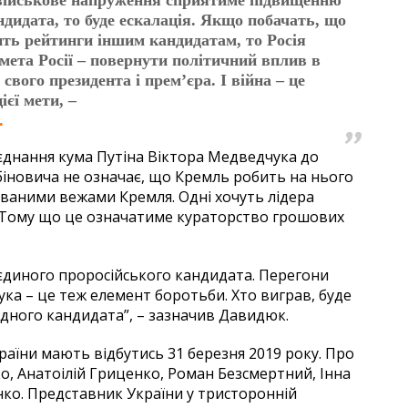
військове напруження сприятиме підвищенню
ндидата, то буде ескалація. Якщо побачать, що
ить рейтинги іншим кандидатам, то Росія
мета Росії – повернути політичний вплив в
свого президента і прем’єра. І війна – це
ієї мети, –
.
єднання кума Путіна Віктора Медведчука до
абіновича не означає, що Кремль робить на нього
 званими вежами Кремля. Одні хочуть лідера
а. Тому що це означатиме кураторство грошових
 єдиного проросійського кандидата. Перегони
ука – це теж елемент боротьби. Хто виграв, буде
 одного кандидата”, – зазначив Давидюк.
аїни мають відбутись 31 березня 2019 року. Про
о, Анатоілій Гриценко, Роман Безсмертний, Інна
нко. Представник України у тристоронній