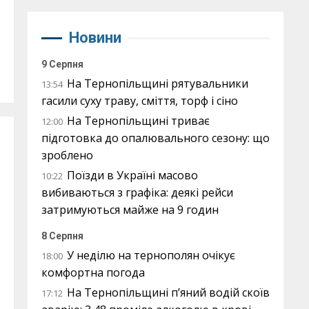
Новини
9 Серпня
На Тернопільщині рятувальники
13:54
гасили суху траву, сміття, торф і сіно
На Тернопільщині триває
12:00
підготовка до опалювального сезону: що
зроблено
Поїзди в Україні масово
10:22
вибиваються з графіка: деякі рейси
затримуються майже на 9 годин
8 Серпня
У неділю на тернополян очікує
18:00
комфортна погода
На Тернопільщині п’яний водій скоїв
17:12