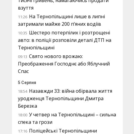
тисячі гривень, намагаючись продати
взуття
На Тернопільщині лише в липні
11:26
затримали майже 200 п’яних водіїв
Шестеро потерпілих і розтрощені
10:35
авто: в поліції розповіли деталі ДТП на
Тернопільщині
Свято нового врожаю:
09:13
Преображення Господнє або Яблучний
Спас
5 Серпня
Назавжди 33: війна обірвала життя
18:54
уродженця Тернопільщини Дмитра
Березка
У четвер на Тернопільщині – сильна
18:00
спека та грози
Поліцейські Тернопільщини
17:16