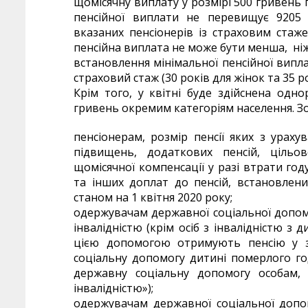
щомісячну виплату у розмірі 500 гривень п
пенсійної виплати не перевищує 9205
вказаних пенсіонерів із страховим стаже
пенсійна виплата не може бути менша, ніж
встановлення мінімальної пенсійної випла
страховий стаж (30 років для жінок та 35 ро
Крім того, у квітні буде здійснена одн
гривень окремим категоріям населення. З
пенсіонерам, розмір пенсії яких з урах
підвищень, додаткових пенсій, цільов
щомісячної компенсації у разі втрати го
та інших доплат до пенсій, встановлен
станом на 1 квітня 2020 року;
одержувачам державної соціальної допомо
інвалідністю (крім осіб з інвалідністю з 
цією допомогою отримують пенсію у з
соціальну допомогу дитині померлого г
державну соціальну допомогу особам,
інвалідністю»);
одержувачам державної соціальної допо