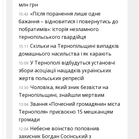
млн грн
«Після поранення лише одне
15:43
бажання – відновитися і повернутись до
побратимів»: історія незламного
тернопільського гвардійця
Скільки на Тернопільщині випадків
15:11
домашнього насильства і як карають
У Тернополі відбудуться установчі
15:09
збори асоціації нащадків українських
жертв польських репресій
Чоловіка, який зник безвісти на
13:30
Тернопільщині, знайшли мертвим
Звання «Почесний громадянин міста
13:04
Тернополя» присвоєно 15 мешканцям
громади
Небесне воїнство поповнив
12:04
захисник Богдан Сосінський з