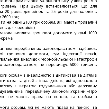
енсіонерам старше 80-річного віку, у яких розмір
 гривень. При цьому встановлюється, що для
м 20 років для жінок та 25 років для чоловіків
 2600 грн;
ти на рівні 2100 грн особам, які мають тривалий
ків для чоловіків).
оразова виплата грошової допомоги у сумі 1000
окрема:
уванням передбачених законодавством надбавок,
ої грошової допомоги, сум індексації пенсії,
дувальника внаслідок Чорнобильської катастрофи
их законодавством, не перевищує 5000 гривень
ги особам з інвалідністю з дитинства та дітям з
дитинства та дітей з інвалідністю, які одночасно з
в’язку з втратою годувальника або державну
одувальника, передбачену Законом України «Про
 які не мають права на пенсію, та особам з
моги особам, які не мають права на пенсію, та