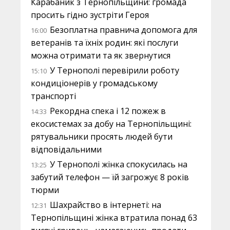
Карабаник з Тернопільщини: громада
просить гідно зустріти Героя
Безоплатна правнича допомога для
16:00
ветеранів та їхніх родин: які послуги
можна отримати та як звернутися
У Тернополі перевірили роботу
15:10
кондиціонерів у громадському
транспорті
Рекордна спека і 12 пожеж в
14:33
екосистемах за добу на Тернопільщині:
рятувальники просять людей бути
відповідальними
У Тернополі жінка спокусилась на
13:25
забутий телефон — їй загрожує 8 років
тюрми
Шахрайство в інтернеті: на
12:31
Тернопільщині жінка втратила понад 63