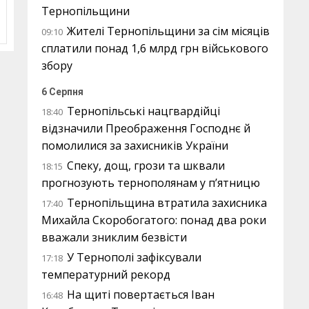
Тернопільщини
Жителі Тернопільщини за сім місяців
09:10
сплатили понад 1,6 млрд грн військового
збору
6 Серпня
Тернопільські нацгвардійці
18:40
відзначили Преображення Господнє й
помолилися за захисників України
Спеку, дощ, грози та шквали
18:15
прогнозують тернополянам у п’ятницю
Тернопільщина втратила захисника
17:40
Михайла Скоробогатого: понад два роки
вважали зниклим безвісти
У Тернополі зафіксували
17:18
температурний рекорд
На щиті повертається Іван
16:48