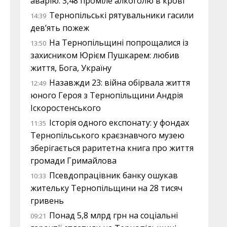
аварію: 3,48 проміле алкоголю в крові
Тернопільські рятувальники гасили
14:39
дев’ять пожеж
На Тернопільщині попрощалися із
13:50
захисником Юрієм Пушкарем: любив
життя, Бога, Україну
Назавжди 23: війна обірвала життя
12:49
юного Героя з Тернопільщини Андрія
Іскоростенського
Історія одного експонату: у фондах
11:35
Тернопільського краєзнавчого музею
зберігається раритетна книга про життя
громади Гримайлова
Псевдопрацівник банку ошукав
10:33
жительку Тернопільщини на 28 тисяч
гривень
Понад 5,8 млрд грн на соціальні
09:21