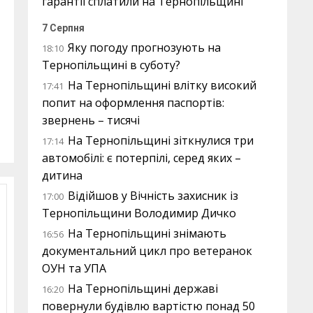
гарантії сплатили на Тернопільщині
7 Серпня
Яку погоду прогнозують на
18:10
Тернопільщині в суботу?
На Тернопільщині влітку високий
17:41
попит на оформлення паспортів:
звернень – тисячі
На Тернопільщині зіткнулися три
17:14
автомобілі: є потерпілі, серед яких –
дитина
Відійшов у Вічність захисник із
17:00
Тернопільщини Володимир Дичко
На Тернопільщині знімають
16:56
документальний цикл про ветеранок
ОУН та УПА
На Тернопільщині державі
16:20
повернули будівлю вартістю понад 50