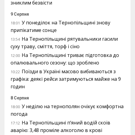
зниклим безвісти
9 Серпня
У понеділок на Тернопільщині знову
18:01
припікатиме сонце
На Тернопільщині рятувальники гасили
13:54
суху траву, сміття, торф і сіно
На Тернопільщині триває підготовка до
12:00
опалювального сезону: що зроблено
Поїзди в Україні масово вибиваються з
10:22
графіка: деякі рейси затримуються майже на 9
годин
8 Серпня
У неділю на тернополян очікує комфортна
18:00
погода
На Тернопільщині п’яний водій скоїв
17:12
аварію: 3,48 проміле алкоголю в крові