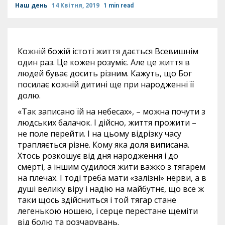
Наш день
14 Квітня, 2019
1 min read
Кожній божій істоті життя дається Всевишнім
один раз. Це кожен розуміє. Але це життя в
людей буває досить різним. Кажуть, що Бог
посилає кожній дитині ще при народженні її
долю.
«Так записано їй на небесах», – можна почути з
людських балачок. І дійсно, життя прожити –
не поле перейти. І на цьому відрізку часу
трапляється різне. Кому яка доля виписана.
Хтось розкошує від дня народження і до
смерті, а іншим судилося жити важко з тягарем
на плечах. І тоді треба мати «залізні» нерви, а в
душі велику віру і надію на майбутнє, що все ж
таки щось здійсниться і той тягар стане
легенькою ношею, і серце перестане щеміти
від болю та розчарувань.