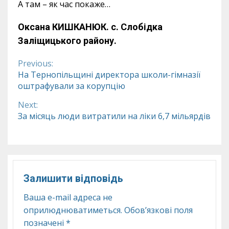
А там – як час покаже…
Оксана КИШКАНЮК.
с. Слобідка
Заліщицького району.
Previous:
Continue
На Тернопільщині директора школи-гімназії
оштрафували за корупцію
Reading
Next:
За місяць люди витратили на ліки 6,7 мільярдів
Залишити відповідь
Ваша e-mail адреса не
оприлюднюватиметься.
Обов’язкові поля
позначені
*