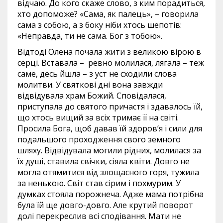
відчаю. До кого скаже слово, з ким порадиться,
хто допоможе? «Сама, як палець», – говорила
сама з собою, а з боку ніби хтось шепотів:
«Неправда, ти не сама. Бог з тобою».
Відтоді Олена почала жити з великою вірою в
серці. Вставала – ревно молилася, лягала – теж
саме, десь йшла – з уст не сходили слова
молитви. У святкові дні вона завжди
відвідувала храм Божий. Сповідалася,
приступала до святого причастя і здавалось їй,
що хтось вищий за всіх тримає її на світі.
Просила Бога, щоб давав їй здоров’я і сили для
подальшого проходження свого земного
шляху. Відвідувала могили рідних, молилася за
їх душі, ставила свічки, сіяла квіти. Довго не
могла отямитися від злощасного горя, тужила
за ненькою. Світ став сірим і похмурим. У
думках стояла порожнеча. Адже мама потрібна
була їй ще довго-довго. Але крутий поворот
долі перекреслив всі сподівання. Мати не