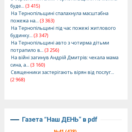
буде…
(3 415)
На Тернопільщині спалахнула масштабна
пожежа на…
(3 363)
На Тернопільщині під час пожежі житлового
будинку…
(3 347)
На Тернопільщині авто з чотирма дітьми
потрапило в…
(3 256)
На війні загинув Андрій Дмитрів: чекала мама
сина, а…
(3 160)
Священники застерігають вірян від послуг…
(2 968)
Газета “Наш ДЕНЬ” в pdf
№41 (428),