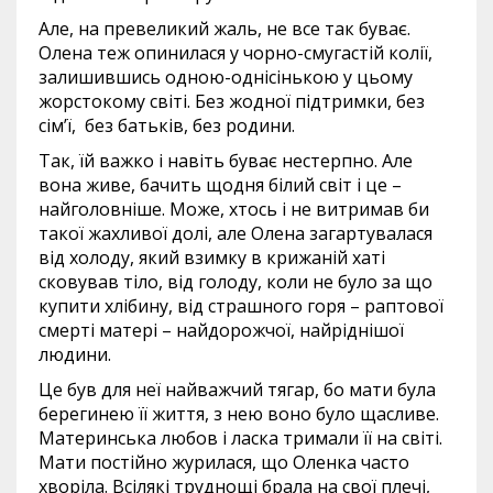
Але, на превеликий жаль, не все так буває.
Олена теж опинилася у чорно-смугастій колії,
залишившись одною-однісінькою у цьому
жорстокому світі. Без жодної підтримки, без
сім’ї, без батьків, без родини.
Так, їй важко і навіть буває нестерпно. Але
вона живе, бачить щодня білий світ і це –
найголовніше. Може, хтось і не витримав би
такої жахливої долі, але Олена загартувалася
від холоду, який взимку в крижаній хаті
сковував тіло, від голоду, коли не було за що
купити хлібину, від страшного горя – раптової
смерті матері – найдорожчої, найріднішої
людини.
Це був для неї найважчий тягар, бо мати була
берегинею її життя, з нею воно було щасливе.
Материнська любов і ласка тримали її на світі.
Мати постійно журилася, що Оленка часто
хворіла. Всілякі труднощі брала на свої плечі,