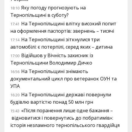
Яку погоду прогнозують на
18:10
Тернопільщині в суботу?
На Тернопільщині влітку високий попит
17:41
на оформлення паспортів: звернень – тисячі
На Тернопільщині зіткнулися три
17:14
автомобілі: є потерпілі, серед яких – дитина
Відійшов у Вічність захисник із
17:00
Тернопільщини Володимир Дичко
На Тернопільщині знімають
16:56
документальний цикл про ветеранок ОУН та
УПА
На Тернопільщині державі повернули
16:20
будівлю вартістю понад 50 млн грн
«Після поранення лише одне бажання –
15:43
відновитися і повернутись до побратимів»:
історія незламного тернопільського гвардійця