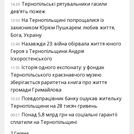
Тернопільські рятувальники гасили
14:39
дев’ять пожеж
На Тернопільщині попрощалися із
13:50
захисником Юрієм Пушкарем: любив життя,
Бога, Україну
Назавжди 23: війна обірвала життя юного
12:49
Героя з Тернопільщини Андрія
Іскоростенського
Історія одного експонату: у фондах
11:35
Тернопільського краєзнавчого музею
зберігається раритетна книга про життя
громади Гримайлова
Псевдопрацівник банку ошукав жительку
10:33
Тернопільщини на 28 тисяч гривень
Понад 5,8 млрд грн на соціальні гарантії
09:21
сплатили на Тернопільщині
7 Серпня