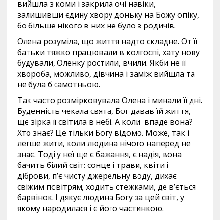
вийшла з коми і закрила очі навіки,
залишивши єдину хвору доньку на Божу опіку,
бо більше нікого в них не було з родичів.
Олена розуміла, що життя надто складне. От її
батьки тяжко працювали в колгоспі, хату нову
будували, Оленку ростили, вчили. Якби не її
хвороба, можливо, дівчина і заміж вийшла та
не була б самотньою.
Так часто розмірковувала Олена і минали її дні.
Буденність чекала свята, Бог давав їй життя,
ще зірка її світила в небі. А коли впаде вона?
Хто знає? Це тільки Богу відомо. Може, так і
легше жити, коли людина нічого наперед не
знає. Тоді у неї ще є бажання, є надія, вона
бачить білий світ: сонце і трави, квіти і
діброви, п’є чисту джерельну воду, дихає
свіжим повітрям, ходить стежками, де в’ється
барвінок. І дякує людина Богу за цей світ, у
якому народилася і є його частинкою.