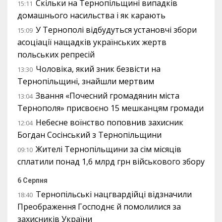
Скільки на Тернопільщині випадків
15:11
домашнього насильства і як карають
У Тернополі відбудуться установчі збори
15:09
асоціації нащадків українських жертв
польських репресій
Чоловіка, який зник безвісти на
13:30
Тернопільщині, знайшли мертвим
Звання «Почесний громадянин міста
13:04
Тернополя» присвоєно 15 мешканцям громади
Небесне воїнство поповнив захисник
12:04
Богдан Сосінський з Тернопільщини
Жителі Тернопільщини за сім місяців
09:10
сплатили понад 1,6 млрд грн військового збору
6 Серпня
Тернопільські нацгвардійці відзначили
18:40
Преображення Господнє й помолилися за
захисників України