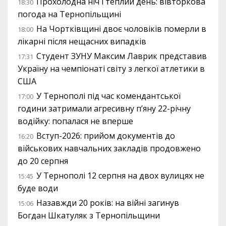
Прохолодна ніч і теплий день: вівторкова
18:30
погода на Тернопільщині
На Чортківщині двоє чоловіків померли в
18:00
лікарні після нещасних випадків
Студент ЗУНУ Максим Лаврик представив
17:31
Україну на чемпіонаті світу з легкої атлетики в
США
У Тернополі під час комендантської
17:00
години затримали агресивну п’яну 22-річну
водійку: попалася не вперше
Вступ-2026: прийом документів до
16:20
військових навчальних закладів продовжено
до 20 серпня
У Тернополі 12 серпня на двох вулицях не
15:45
буде води
Назавжди 20 років: на війні загинув
15:06
Богдан Шкатуляк з Тернопільщини