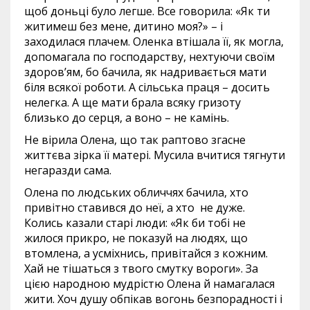
щоб доньці було легше. Все говорила: «Як ти
житимеш без мене, дитино моя?» – і
заходилася плачем. Оленка втішала її, як могла,
допомагала по господарству, нехтуючи своїм
здоров’ям, бо бачила, як надривається мати
біля всякої роботи. А сільська праця – досить
нелегка. А ще мати брала всяку гризоту
близько до серця, а воно – не камінь.
Не вірила Олена, що так раптово згасне
життєва зірка її матері. Мусила вчитися тягнути
негаразди сама.
Олена по людських обличчях бачила, хто
привітно ставився до неї, а хто не дуже.
Колись казали старі люди: «Як би тобі не
жилося прикро, не показуй на людях, що
втомлена, а усміхнись, привітайся з кожним.
Хай не тішаться з твого смутку вороги». За
цією народною мудрістю Олена й намагалася
жити. Хоч душу обпікав вогонь безпорадності і