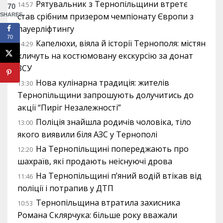
Рятувальник з Тернопільщини втретє
14:57
70
став срібним призером чемпіонату Європи з
SHARES
пауерліфтингу
70
Капелюхи, віяла й історії Тернополя: містян
14:29
кличуть на костюмовану екскурсію за донат
ЗСУ
Нова кулінарна традиція: жителів
13:30
Тернопільщини запрошують долучитись до
акції “Пиріг Незалежності”
Поліція знайшла родичів чоловіка, тіло
13:00
якого виявили біля АЗС у Тернополі
На Тернопільщині попереджають про
12:20
шахраїв, які продають неіснуючі дрова
На Тернопільщині п’яний водій втікав від
11:46
поліції і потрапив у ДТП
Тернопільщина втратила захисника
10:53
Романа Склярчука: більше року вважали