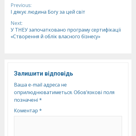
Previous:
Continue
І дякує людина Богу за цей світ
Reading
Next:
У ТНЕУ започатковано програму сертифікації
«Створення й облік власного бізнесу»
Залишити відповідь
Ваша e-mail адреса не
оприлюднюватиметься.
Обов’язкові поля
позначені
*
Коментар
*