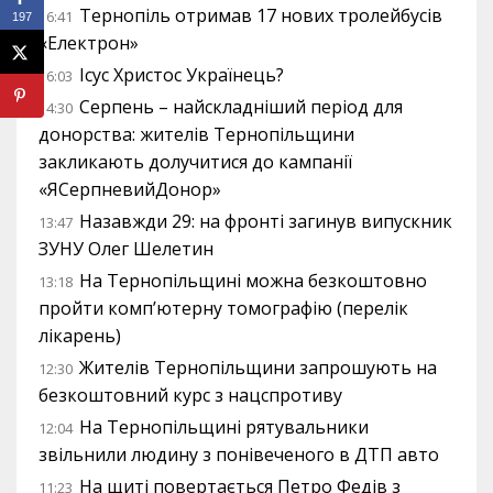
Тернопіль отримав 17 нових тролейбусів
16:41
197
«Електрон»
Ісус Христос Українець?
16:03
Серпень – найскладніший період для
14:30
донорства: жителів Тернопільщини
закликають долучитися до кампанії
«ЯСерпневийДонор»
Назавжди 29: на фронті загинув випускник
13:47
ЗУНУ Олег Шелетин
На Тернопільщині можна безкоштовно
13:18
пройти комп’ютерну томографію (перелік
лікарень)
Жителів Тернопільщини запрошують на
12:30
безкоштовний курс з нацспротиву
На Тернопільщині рятувальники
12:04
звільнили людину з понівеченого в ДТП авто
На щиті повертається Петро Федів з
11:23