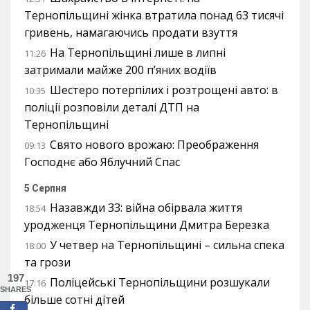
Тернопільщині жінка втратила понад 63 тисячі
гривень, намагаючись продати взуття
На Тернопільщині лише в липні
11:26
затримали майже 200 п’яних водіїв
Шестеро потерпілих і розтрощені авто: в
10:35
поліції розповіли деталі ДТП на
Тернопільщині
Свято нового врожаю: Преображення
09:13
Господнє або Яблучний Спас
5 Серпня
Назавжди 33: війна обірвала життя
18:54
уродженця Тернопільщини Дмитра Березка
У четвер на Тернопільщині – сильна спека
18:00
та грози
197
Поліцейські Тернопільщини розшукали
17:16
SHARES
більше сотні дітей