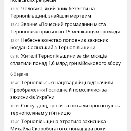
польських репресій
Чоловіка, який зник безвісти на
13:30
Тернопільщині, знайшли мертвим
Звання «Почесний громадянин міста
13:04
Тернополя» присвоєно 15 мешканцям громади
Небесне воїнство поповнив захисник
12:04
Богдан Сосінський з Тернопільщини
Жителі Тернопільщини за сім місяців
09:10
сплатили понад 1,6 млрд грн військового збору
6 Серпня
Тернопільські нацгвардійці відзначили
18:40
Преображення Господнє й помолилися за
захисників України
Спеку, дощ, грози та шквали прогнозують
18:15
тернополянам у п’ятницю
Тернопільщина втратила захисника
17:40
Михайла Скоробогатого: понад два роки