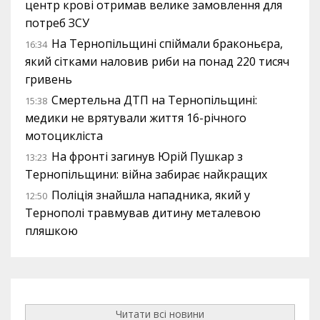
центр крові отримав велике замовлення для
потреб ЗСУ
На Тернопільщині спіймали браконьєра,
16:34
який сітками наловив риби на понад 220 тисяч
гривень
Смертельна ДТП на Тернопільщині:
15:38
медики не врятували життя 16-річного
мотоцикліста
На фронті загинув Юрій Пушкар з
13:23
Тернопільщини: війна забирає найкращих
Поліція знайшла нападника, який у
12:50
Тернополі травмував дитину металевою
пляшкою
Читати всі новини