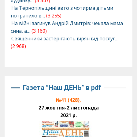
будинку…
(3 347)
На Тернопільщині авто з чотирма дітьми
потрапило в…
(3 255)
На війні загинув Андрій Дмитрів: чекала мама
сина, а…
(3 160)
Священники застерігають вірян від послуг…
(2 968)
Газета “Наш ДЕНЬ” в pdf
№41 (428),
27 жовтня-2 листопада
2021 р.