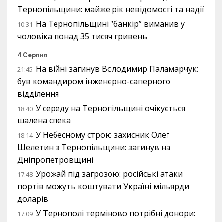
Тернопільщини: майже рік невідомості та надії
На Тернопільщині “банкір” виманив у
10:31
чоловіка понад 35 тисяч гривень
4 Серпня
На війні загинув Володимир Паламарчук:
21:45
був командиром інженерно-саперного
відділення
У середу на Тернопільщині очікується
18:40
шалена спека
У Небесному строю захисник Олег
18:14
Шелетин з Тернопільщини: загинув на
Дніпропетровщині
Урожай під загрозою: російські атаки
17:48
портів можуть коштувати Україні мільярди
доларів
У Тернополі терміново потрібні донори:
17:09