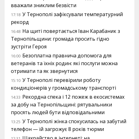
вважали зниклим безвісти
У Тернополі зафіксували температурний
17:18
рекорд
На щиті повертається Іван Карабаник з
16:48
Тернопільщини: громада просить гідно
зустріти Героя
Безоплатна правнича допомога для
16:00
ветеранів та їхніх родин: які послуги можна
отримати та як звернутися
У Тернополі перевірили роботу
15:10
кондиціонерів у громадському транспорті
Рекордна спека і 12 пожеж в екосистемах
14:33
за добу на Тернопільщині: рятувальники
просять людей бути відповідальними
У Тернополі жінка спокусилась на забутий
13:25
телефон — їй загрожує 8 років тюрми
Шахрайство в інтернеті: на
12:31