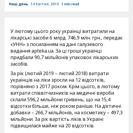
Наш день
14 Квітня, 2019
1 min read
У лютому цього року українці витратили на
лікарські засоби 6 млрд. 746,9 млн. грн., передає
«УНН» з посиланням на дані галузевого
видання apteka.ua. За ці гроші українці
придбали 90,7 мільйонів упаковок лікарських
засобів.
За рік (лютий 2019 – лютий 2018) витрати
українців на ліки зросли на 12 відсотків,
порівняно з 2017 роком. Крім цього, в лютому
витрати співвітчизників на медичні вироби
склали 596,2 мільйони гривень, що на 15,4
відсотки більше, ніж роком раніше. На дієтичні
добавки – 266,7 мільйонів, на косметику – 497,3
мільйони. За рік вартість ліків в Україні
підвищилася майже на 20 відсотків.