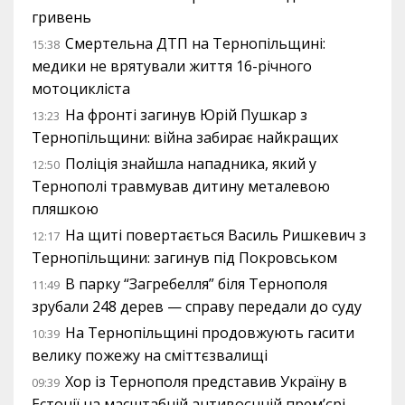
гривень
Смертельна ДТП на Тернопільщині:
15:38
медики не врятували життя 16-річного
мотоцикліста
На фронті загинув Юрій Пушкар з
13:23
Тернопільщини: війна забирає найкращих
Поліція знайшла нападника, який у
12:50
Тернополі травмував дитину металевою
пляшкою
На щиті повертається Василь Ришкевич з
12:17
Тернопільщини: загинув під Покровськом
В парку “Загребелля” біля Тернополя
11:49
зрубали 248 дерев — справу передали до суду
На Тернопільщині продовжують гасити
10:39
велику пожежу на сміттєзвалищі
Хор із Тернополя представив Україну в
09:39
Естонії на масштабній антивоєнній прем’єрі