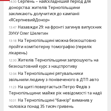
Серпень – найскладніший період для
14:30
донорства: жителів Тернопільщини
закликають долучитися до кампанії
«ЯСерпневийДонор»
Назавжди 29: на фронті загинув випускник
13:47
ЗУНУ Олег Шелетин
На Тернопільщині можна безкоштовно
13:18
пройти комп’ютерну томографію (перелік
лікарень)
Жителів Тернопільщини запрошують на
12:30
безкоштовний курс з нацспротиву
На Тернопільщині рятувальники
12:04
звільнили людину з понівеченого в ДТП авто
На щиті повертається Петро Федів з
11:23
Тернопільщини: майже рік невідомості та надії
На Тернопільщині “банкір” виманив у
10:31
чоловіка понад 35 тисяч гривень