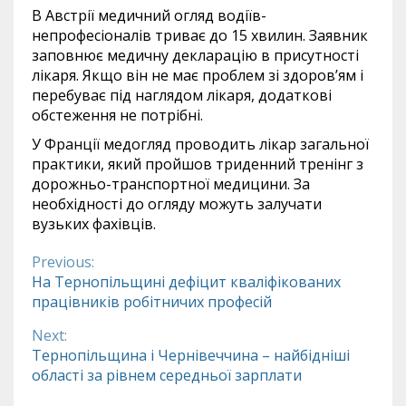
В Австрії медичний огляд водіїв-
непрофесіоналів триває до 15 хвилин. Заявник
заповнює медичну декларацію в присутності
лікаря. Якщо він не має проблем зі здоров’ям і
перебуває під наглядом лікаря, додаткові
обстеження не потрібні.
У Франції медогляд проводить лікар загальної
практики, який пройшов триденний тренінг з
дорожньо-транспортної медицини. За
необхідності до огляду можуть залучати
вузьких фахівців.
Previous:
Continue
На Тернопільщині дефіцит кваліфікованих
працівників робітничих професій
Reading
Next:
Тернопільщина і Чернівеччина – найбідніші
області за рівнем середньої зарплати