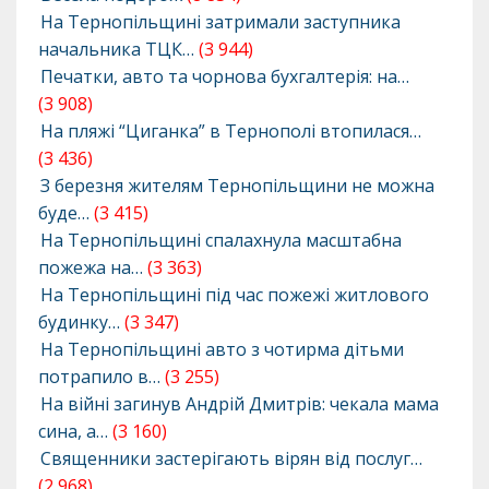
На Тернопільщині затримали заступника
начальника ТЦК…
(3 944)
Печатки, авто та чорнова бухгалтерія: на…
(3 908)
На пляжі “Циганка” в Тернополі втопилася…
(3 436)
З березня жителям Тернопільщини не можна
буде…
(3 415)
На Тернопільщині спалахнула масштабна
пожежа на…
(3 363)
На Тернопільщині під час пожежі житлового
будинку…
(3 347)
На Тернопільщині авто з чотирма дітьми
потрапило в…
(3 255)
На війні загинув Андрій Дмитрів: чекала мама
сина, а…
(3 160)
Священники застерігають вірян від послуг…
(2 968)