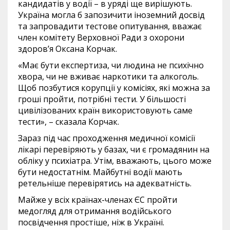
кандидатів у водії – в уряді ще вирішують.
Україна могла б запозичити іноземний досвід
та запровадити тестове опитування, вважає
член комітету Верховної Ради з охорони
здоров’я Оксана Корчак.
«Має бути експертиза, чи людина не психічно
хвора, чи не вживає наркотики та алкоголь.
Щоб позбутися корупції у комісіях, які можна за
гроші пройти, потрібні тести. У більшості
цивілізованих країн використовують саме
тести», – сказала Корчак.
Зараз під час проходження медичної комісії
лікарі перевіряють у базах, чи є громадянин на
обліку у психіатра. Утім, вважають, цього може
бути недостатнім. Майбутні водії мають
ретельніше перевірятись на адекватність.
Майже у всіх країнах-членах ЄС пройти
медогляд для отримання водійського
посвідчення простіше, ніж в Україні.