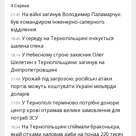
4 Серпня
На війні загинув Володимир Паламарчук:
21:45
був командиром інженерно-саперного
відділення
У середу на Тернопільщині очікується
18:40
шалена спека
У Небесному строю захисник Олег
18:14
Шелетин з Тернопільщини: загинув на
Дніпропетровщині
Урожай під загрозою: російські атаки
17:48
портів можуть коштувати Україні мільярди
доларів
У Тернополі терміново потрібні донори:
17:09
центр крові отримав велике замовлення для
потреб ЗСУ
На Тернопільщині спіймали браконьєра,
16:34
який сітками наловив риби на понад 220 тисяч