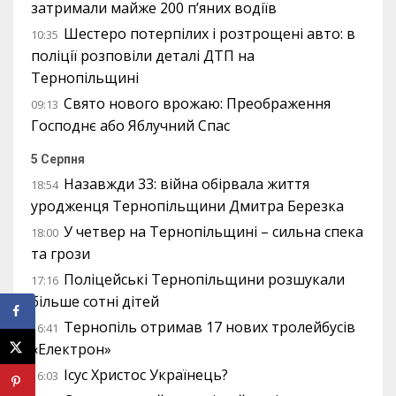
затримали майже 200 п’яних водіїв
Шестеро потерпілих і розтрощені авто: в
10:35
поліції розповіли деталі ДТП на
Тернопільщині
Свято нового врожаю: Преображення
09:13
Господнє або Яблучний Спас
5 Серпня
Назавжди 33: війна обірвала життя
18:54
уродженця Тернопільщини Дмитра Березка
У четвер на Тернопільщині – сильна спека
18:00
та грози
Поліцейські Тернопільщини розшукали
17:16
більше сотні дітей
Тернопіль отримав 17 нових тролейбусів
16:41
«Електрон»
Ісус Христос Українець?
16:03