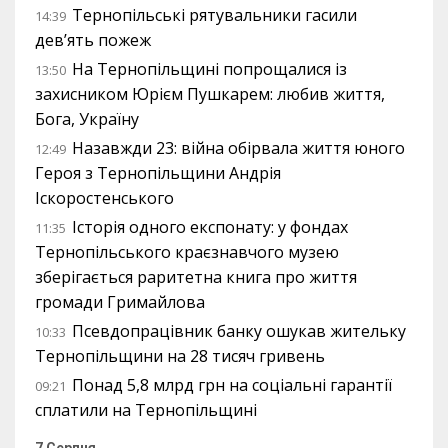
Тернопільські рятувальники гасили
14:39
дев’ять пожеж
На Тернопільщині попрощалися із
13:50
захисником Юрієм Пушкарем: любив життя,
Бога, Україну
Назавжди 23: війна обірвала життя юного
12:49
Героя з Тернопільщини Андрія
Іскоростенського
Історія одного експонату: у фондах
11:35
Тернопільського краєзнавчого музею
зберігається раритетна книга про життя
громади Гримайлова
Псевдопрацівник банку ошукав жительку
10:33
Тернопільщини на 28 тисяч гривень
Понад 5,8 млрд грн на соціальні гарантії
09:21
сплатили на Тернопільщині