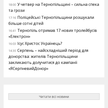
У четвер на Тернопільщині – сильна спека
18:00
та грози
Поліцейські Тернопільщини розшукали
17:16
більше сотні дітей
Тернопіль отримав 17 нових тролейбусів
16:41
«Електрон»
Ісус Христос Українець?
16:03
Серпень – найскладніший період для
14:30
донорства: жителів Тернопільщини
закликають долучитися до кампанії
«ЯСерпневийДонор»
Читати всі новини