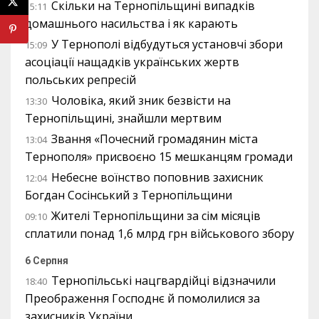
Скільки на Тернопільщині випадків
15:11
домашнього насильства і як карають
У Тернополі відбудуться установчі збори
15:09
асоціації нащадків українських жертв
польських репресій
Чоловіка, який зник безвісти на
13:30
Тернопільщині, знайшли мертвим
Звання «Почесний громадянин міста
13:04
Тернополя» присвоєно 15 мешканцям громади
Небесне воїнство поповнив захисник
12:04
Богдан Сосінський з Тернопільщини
Жителі Тернопільщини за сім місяців
09:10
сплатили понад 1,6 млрд грн військового збору
6 Серпня
Тернопільські нацгвардійці відзначили
18:40
Преображення Господнє й помолилися за
захисників України