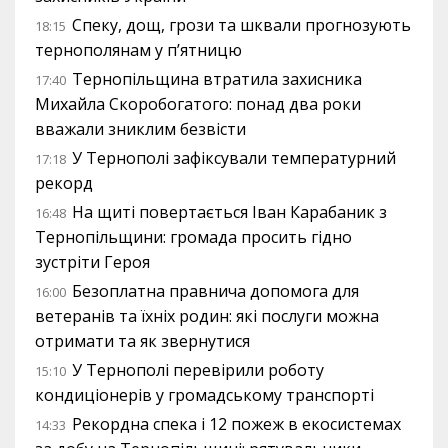
Спеку, дощ, грози та шквали прогнозують
18:15
тернополянам у п’ятницю
Тернопільщина втратила захисника
17:40
Михайла Скоробогатого: понад два роки
вважали зниклим безвісти
У Тернополі зафіксували температурний
17:18
рекорд
На щиті повертається Іван Карабаник з
16:48
Тернопільщини: громада просить гідно
зустріти Героя
Безоплатна правнича допомога для
16:00
ветеранів та їхніх родин: які послуги можна
отримати та як звернутися
У Тернополі перевірили роботу
15:10
кондиціонерів у громадському транспорті
Рекордна спека і 12 пожеж в екосистемах
14:33