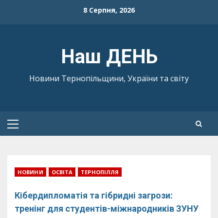
Skip
8 Серпня, 2026
to
content
Наш ДЕНЬ
Новини Тернопільщини, України та світу
Primary
Menu
НОВИНИ
ОСВІТА
ТЕРНОПІЛЛЯ
Кібердипломатія та гібридні загрози:
тренінг для студентів-міжнародників ЗУНУ