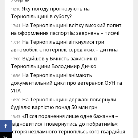
7 Серпня
Яку погоду прогнозують на
18:10
Тернопільщині в суботу?
На Тернопільщині влітку високий попит
17:41
на оформлення паспортів: звернень – тисячі
На Тернопільщині зіткнулися три
17:14
автомобілі: є потерпілі, серед яких – дитина
Відійшов у Вічність захисник із
17:00
Тернопільщини Володимир Дичко
На Тернопільщині знімають
16:56
документальний цикл про ветеранок ОУН та
УПА
На Тернопільщині державі повернули
16:20
будівлю вартістю понад 50 млн грн
«Після поранення лише одне бажання –
15:43
відновитися і повернутись до побратимів»:
історія незламного тернопільського гвардійця