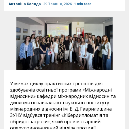
Антоніна Коляда
29 Травня, 2026
1 min read
У межах циклу практичних тренінгів для
здобувачів освітньої програми «Міжнародні
відносини» кафедри міжнародних відносин та
дипломатії навчально-наукового інституту
міжнародних відносин ім. Б. Д. Гаврилишина
ЗУНУ відбувся тренінг «Кібердипломатія та
гібридні загрози», який провів старший
оперуповноважений відділу протидії