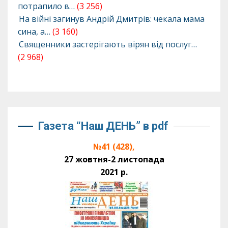
потрапило в…
(3 256)
На війні загинув Андрій Дмитрів: чекала мама
сина, а…
(3 160)
Священники застерігають вірян від послуг…
(2 968)
Газета “Наш ДЕНЬ” в pdf
№41 (428),
27 жовтня-2 листопада
2021 р.