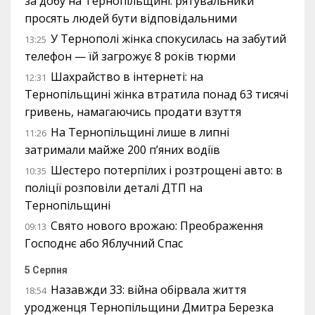
за добу на Тернопільщині: рятувальники
просять людей бути відповідальними
У Тернополі жінка спокусилась на забутий
13:25
телефон — їй загрожує 8 років тюрми
Шахрайство в інтернеті: на
12:31
Тернопільщині жінка втратила понад 63 тисячі
гривень, намагаючись продати взуття
На Тернопільщині лише в липні
11:26
затримали майже 200 п’яних водіїв
Шестеро потерпілих і розтрощені авто: в
10:35
поліції розповіли деталі ДТП на
Тернопільщині
Свято нового врожаю: Преображення
09:13
Господнє або Яблучний Спас
5 Серпня
Назавжди 33: війна обірвала життя
18:54
уродженця Тернопільщини Дмитра Березка