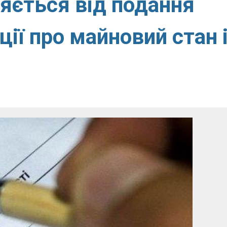
яється від подання
ії про майновий стан 