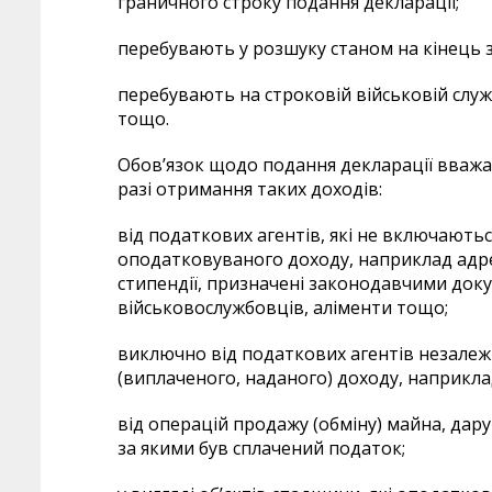
граничного строку подання декларації;
перебувають у розшуку станом на кінець 
перебувають на строковій військовій служ
тощо.
Обов’язок щодо подання декларації вважа
разі отримання таких доходів:
від податкових агентів, які не включаютьс
оподатковуваного доходу, наприклад адрес
стипендії, призначені законодавчими док
військовослужбовців, аліменти тощо;
виключно від податкових агентів незалеж
(виплаченого, наданого) доходу, наприклад
від операцій продажу (обміну) майна, дар
за якими був сплачений податок;