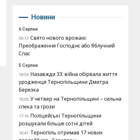
Новини
і
6 Серпня
Свято нового врожаю:
09:13
Преображення Господнє або Яблучний
Спас
5 Серпня
Назавжди 33: війна обірвала життя
18:54
уродженця Тернопільщини Дмитра
Березка
У четвер на Тернопільщині – сильна
18:00
спека та грози
Поліцейські Тернопільщини
17:16
розшукали більше сотні дітей
Тернопіль отримав 17 нових
16:41