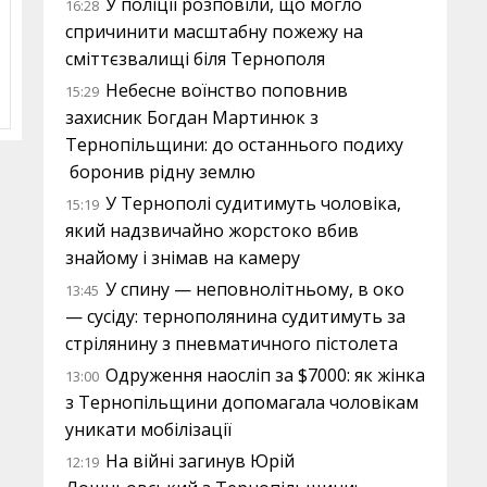
У поліції розповіли, що могло
16:28
спричинити масштабну пожежу на
сміттєзвалищі біля Тернополя
Небесне воїнство поповнив
15:29
захисник Богдан Мартинюк з
Тернопільщини: до останнього подиху
боронив рідну землю
У Тернополі судитимуть чоловіка,
15:19
який надзвичайно жорстоко вбив
знайому і знімав на камеру
У спину — неповнолітньому, в око
13:45
— сусіду: тернополянина судитимуть за
стрілянину з пневматичного пістолета
Одруження наосліп за $7000: як жінка
13:00
з Тернопільщини допомагала чоловікам
уникати мобілізації
На війні загинув Юрій
12:19