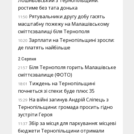
Лошньовський з Тернопільщини:
ростиме без тата донька
Рятувальники другу добу гасять
11:50
масштабну пожежу на Малашівському
сміттєзвалищі біля Тернополя
Зарплати на Тернопільщині зросли:
10:20
де платять найбільше
2 Серпня
Біля Тернополя горить Малашівське
21:57
сміттєзвалище (ФОТО)
Тиждень на Тернопільщині
18:01
почнеться зі спеки: буде плюс 35
На війні загинув Андрій Сліпець з
15:29
Тернопільщини: громада просить гідно
зустріти Героя
Збір за місця для паркування: місцеві
11:37
бюджети Тернопільщини отримали