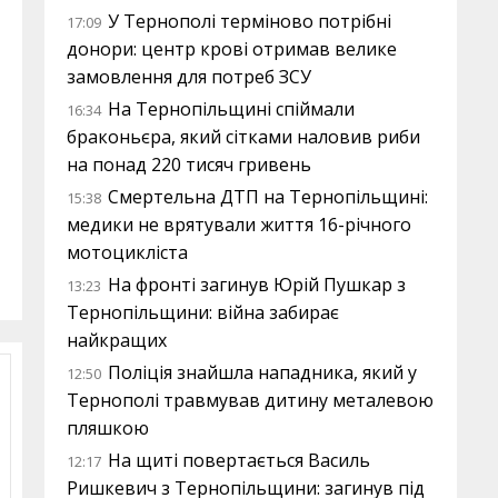
У Тернополі терміново потрібні
17:09
донори: центр крові отримав велике
замовлення для потреб ЗСУ
На Тернопільщині спіймали
16:34
браконьєра, який сітками наловив риби
на понад 220 тисяч гривень
Смертельна ДТП на Тернопільщині:
15:38
медики не врятували життя 16-річного
мотоцикліста
На фронті загинув Юрій Пушкар з
13:23
Тернопільщини: війна забирає
найкращих
Поліція знайшла нападника, який у
12:50
Тернополі травмував дитину металевою
пляшкою
На щиті повертається Василь
12:17
Ришкевич з Тернопільщини: загинув під