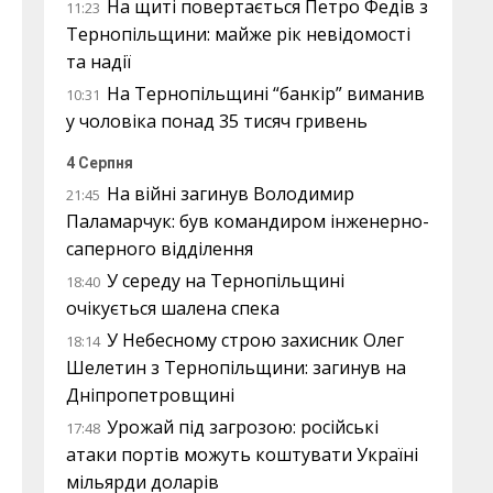
На щиті повертається Петро Федів з
11:23
Тернопільщини: майже рік невідомості
та надії
На Тернопільщині “банкір” виманив
10:31
у чоловіка понад 35 тисяч гривень
4 Серпня
На війні загинув Володимир
21:45
Паламарчук: був командиром інженерно-
саперного відділення
У середу на Тернопільщині
18:40
очікується шалена спека
У Небесному строю захисник Олег
18:14
Шелетин з Тернопільщини: загинув на
Дніпропетровщині
Урожай під загрозою: російські
17:48
атаки портів можуть коштувати Україні
мільярди доларів