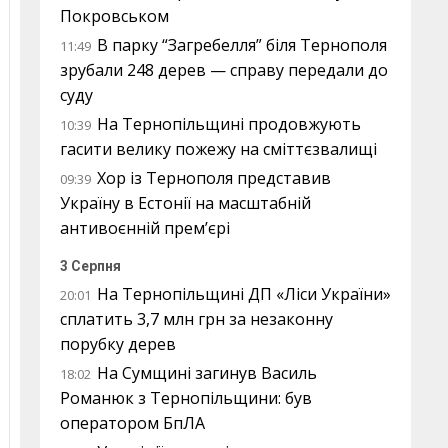
Покровськом
В парку “Загребелля” біля Тернополя
11:49
зрубали 248 дерев — справу передали до
суду
На Тернопільщині продовжують
10:39
гасити велику пожежу на сміттєзвалищі
Хор із Тернополя представив
09:39
Україну в Естонії на масштабній
антивоєнній прем’єрі
3 Серпня
На Тернопільщині ДП «Ліси України»
20:01
сплатить 3,7 млн грн за незаконну
порубку дерев
На Сумщині загинув Василь
18:02
Романюк з Тернопільщини: був
оператором БпЛА