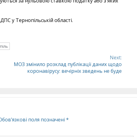
овуються за нульовою ставкою податку або з яких
ДПС у Тернопільській області.
піль
Next:
МОЗ змінило розклад публікації даних щодо
коронавірусу: вечірніх зведень не буде
Обов’язкові поля позначені
*