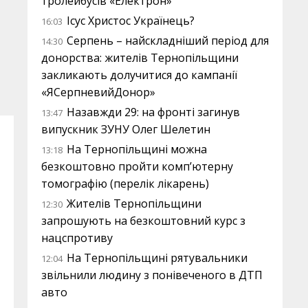
тролейбусів «Електрон»
Ісус Христос Українець?
16:03
Серпень – найскладніший період для
14:30
донорства: жителів Тернопільщини
закликають долучитися до кампанії
«ЯСерпневийДонор»
Назавжди 29: на фронті загинув
13:47
випускник ЗУНУ Олег Шелетин
На Тернопільщині можна
13:18
безкоштовно пройти комп’ютерну
томографію (перелік лікарень)
Жителів Тернопільщини
12:30
запрошують на безкоштовний курс з
нацспротиву
На Тернопільщині рятувальники
12:04
звільнили людину з понівеченого в ДТП
авто