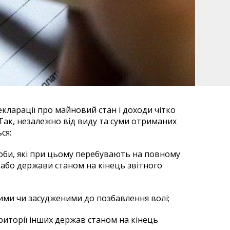
екларації про майновий стан і доходи чітко
Так, незалежно від виду та суми отриманих
ся:
особи, які при цьому перебувають на повному
) або держави станом на кінець звітного
ми чи засудженими до позбавлення волі;
ериторії інших держав станом на кінець