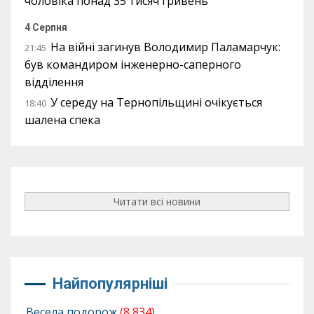
чоловіка понад 35 тисяч гривень
4 Серпня
На війні загинув Володимир Паламарчук:
21:45
був командиром інженерно-саперного
відділення
У середу на Тернопільщині очікується
18:40
шалена спека
Читати всі новини
Найпопулярніші
Весела подорож
(8 834)