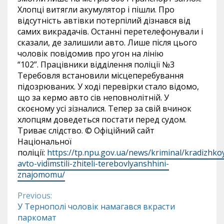
Хлопці витягли акумулятор і пішли. Про
відсутність автівки потерпілий дізнався від
самих викрадачів. Останні перетелефонували і
сказали, де залишили авто. Лише після цього
чоловік повідомив про угон на лінію
“102”. Працівники відділення поліції №3
Теребовля встановили місцеперебування
підозрюваних. У ході перевірки стало відомо,
що за кермо авто сів неповнолітній. У
скоєному усі зізналися. Тепер за свій вчинок
хлопцям доведеться постати перед судом.
Триває слідство. © Офіційний сайт
Національної
поліції:
https://tp.npu.gov.ua/news/kriminal/kradizhko
avto-vidimstili-zhiteli-terebovlyanshhini-
znajomomu/
Previous:
Continue
У Тернополі чоловік намагався вкрасти
паркомат
Reading