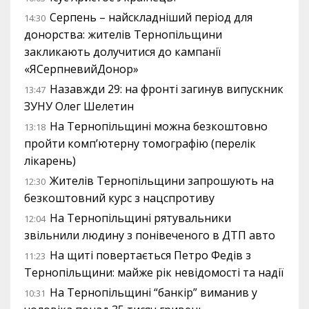
Серпень – найскладніший період для
14:30
донорства: жителів Тернопільщини
закликають долучитися до кампанії
«ЯСерпневийДонор»
Назавжди 29: на фронті загинув випускник
13:47
ЗУНУ Олег Шелетин
На Тернопільщині можна безкоштовно
13:18
пройти комп’ютерну томографію (перелік
лікарень)
Жителів Тернопільщини запрошують на
12:30
безкоштовний курс з нацспротиву
На Тернопільщині рятувальники
12:04
звільнили людину з понівеченого в ДТП авто
На щиті повертається Петро Федів з
11:23
Тернопільщини: майже рік невідомості та надії
На Тернопільщині “банкір” виманив у
10:31