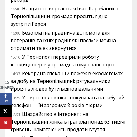
На щиті повертається Іван Карабаник з
16:48
Тернопільщини: громада просить гідно
зустріти Героя
Безоплатна правнича допомога для
16:00
ветеранів та їхніх родин: які послуги можна
отримати та як звернутися
У Тернополі перевірили роботу
15:10
кондиціонерів у громадському транспорті
Рекордна спека і 12 пожеж в екосистемах
14:33
за добу на Тернопільщині: рятувальники
12
просять людей бути відповідальними
SHARES
У Тернополі жінка спокусилась на забутий
13:25
12
телефон — їй загрожує 8 років тюрми
Шахрайство в інтернеті: на
12:31
Тернопільщині жінка втратила понад 63 тисячі
гривень, намагаючись продати взуття