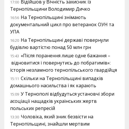
Відійшов у Вічність захисник із
17:00
Тернопільщини Володимир Дичко
На Тернопільщині знімають
16:56
документальний цикл про ветеранок ОУН та
УПА
На Тернопільщині державі повернули
16:20
будівлю вартістю понад 50 млн грн
«Після поранення лише одне бажання –
15:43
відновитися і повернутись до побратимів»:
історія незламного тернопільського гвардійця
Скільки на Тернопільщині випадків
15:11
домашнього насильства і як карають
У Тернополі відбудуться установчі збори
15:09
асоціації нащадків українських жертв
польських репресій
Чоловіка, який зник безвісти на
13:30
Тернопільщині, знайшли мертвим