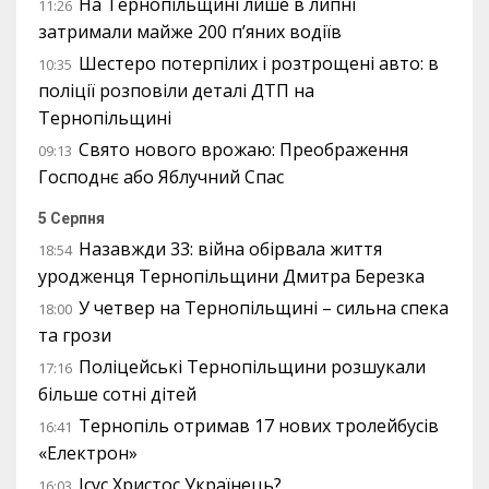
На Тернопільщині лише в липні
11:26
затримали майже 200 п’яних водіїв
Шестеро потерпілих і розтрощені авто: в
10:35
поліції розповіли деталі ДТП на
Тернопільщині
Свято нового врожаю: Преображення
09:13
Господнє або Яблучний Спас
5 Серпня
Назавжди 33: війна обірвала життя
18:54
уродженця Тернопільщини Дмитра Березка
У четвер на Тернопільщині – сильна спека
18:00
та грози
Поліцейські Тернопільщини розшукали
17:16
більше сотні дітей
Тернопіль отримав 17 нових тролейбусів
16:41
«Електрон»
Ісус Христос Українець?
16:03