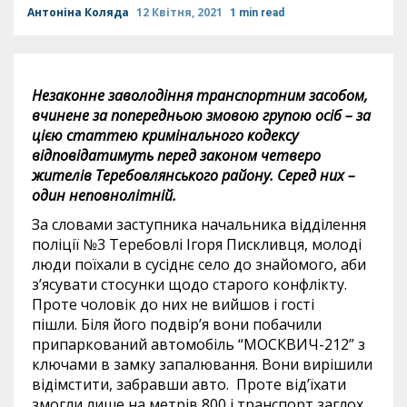
Антоніна Коляда
12 Квітня, 2021
1 min read
Незаконне заволодіння транспортним засобом,
вчинене за попередньою змовою групою осіб – за
цією статтею кримінального кодексу
відповідатимуть перед законом четверо
жителів Теребовлянського району. Серед них –
один неповнолітній.
За словами заступника начальника відділення
поліції №3 Теребовлі Ігоря Пискливця, молоді
люди поїхали в сусіднє село до знайомого, аби
з’ясувати стосунки щодо старого конфлікту.
Проте чоловік до них не вийшов і гості
пішли. Біля його подвір’я вони побачили
припаркований автомобіль “МОСКВИЧ-212” з
ключами в замку запалювання. Вони вирішили
відімстити, забравши авто. Проте від’їхати
змогли лише на метрів 800 і транспорт заглох.