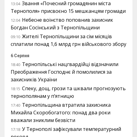
Звання «Почесний громадянин міста
13:04
Тернополя» присвоєно 15 мешканцям громади
Небесне воїнство поповнив захисник
12:04
Богдан Сосінський з Тернопільщини
Жителі Тернопільщини за сім місяців
09:10
сплатили понад 1,6 млрд грн військового збору
6 Серпня
Тернопільські нацгвардійці відзначили
18:40
Преображення Господнє й помолилися за
захисників України
Спеку, дощ, грози та шквали прогнозують
18:15
тернополянам у п’ятницю
Тернопільщина втратила захисника
17:40
Михайла Скоробогатого: понад два роки
вважали зниклим безвісти
У Тернополі зафіксували температурний
17:18
рекорд