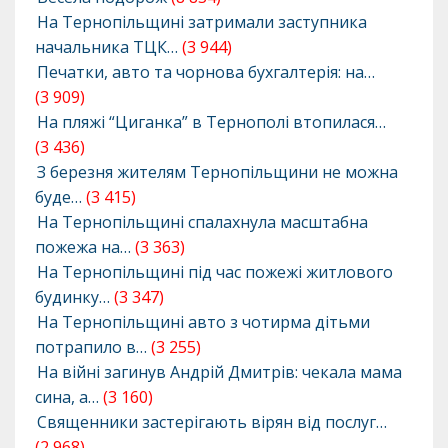
На Тернопільщині затримали заступника
начальника ТЦК…
(3 944)
Печатки, авто та чорнова бухгалтерія: на…
(3 909)
На пляжі “Циганка” в Тернополі втопилася…
(3 436)
З березня жителям Тернопільщини не можна
буде…
(3 415)
На Тернопільщині спалахнула масштабна
пожежа на…
(3 363)
На Тернопільщині під час пожежі житлового
будинку…
(3 347)
На Тернопільщині авто з чотирма дітьми
потрапило в…
(3 255)
На війні загинув Андрій Дмитрів: чекала мама
сина, а…
(3 160)
Священники застерігають вірян від послуг…
(2 968)