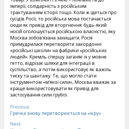
імперії, солідарність з російським
трактуванням історії тощо. Коли ж ідеться про
сусідів Росії, то російська мова постачається
сюди як привід для вторгнення: будь-який
носій оголошується російською власністю, яку
Москва зобов’язана захищати. Росія
примудрилася перетворити закордонні
«російські школи» на фабрики «російських
людей». Кремль спершу заганяє їх у мовне
гетто, відрізає шляхи для інтеграції в
суспільство, а потім використовує як важіль
тиску та шантажу. Те, що могло стати
інструментом «м’якої сили», Москва вважає за
краще використовувати як привід для
застосування сили грубої.
Previous:
Continue
Гречка знову перетворюється на «ікру»
Reading
Next: