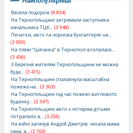
Найпопулярніші
Весела подорож
(8 834)
На Тернопільщині затримали заступника
начальника ТЦК…
(3 948)
Печатки, авто та чорнова бухгалтерія: на…
(3 909)
На пляжі “Циганка” в Тернополі втопилася…
(3 436)
З березня жителям Тернопільщини не можна
буде…
(3 415)
На Тернопільщині спалахнула масштабна
пожежа на…
(3 363)
На Тернопільщині під час пожежі житлового
будинку…
(3 347)
На Тернопільщині авто з чотирма дітьми
потрапило в…
(3 256)
На війні загинув Андрій Дмитрів: чекала мама
сина, а…
(3 160)