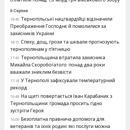
6 Серпня
Тернопільські нацгвардійці відзначили
18:40
Преображення Господнє й помолилися за
захисників України
Спеку, дощ, грози та шквали прогнозують
18:15
тернополянам у п’ятницю
Тернопільщина втратила захисника
17:40
Михайла Скоробогатого: понад два роки
вважали зниклим безвісти
У Тернополі зафіксували температурний
17:18
рекорд
На щиті повертається Іван Карабаник з
16:48
Тернопільщини: громада просить гідно
зустріти Героя
Безоплатна правнича допомога для
16:00
ветеранів та їхніх родин: які послуги можна