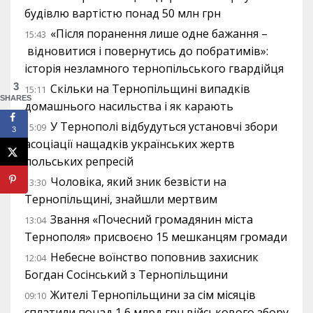
будівлю вартістю понад 50 млн грн
«Після поранення лише одне бажання –
15:43
відновитися і повернутись до побратимів»:
історія незламного тернопільського гвардійця
3
Скільки на Тернопільщині випадків
15:11
SHARES
домашнього насильства і як карають
У Тернополі відбудуться установчі збори
15:09
3
асоціації нащадків українських жертв
польських репресій
Чоловіка, який зник безвісти на
13:30
Тернопільщині, знайшли мертвим
Звання «Почесний громадянин міста
13:04
Тернополя» присвоєно 15 мешканцям громади
Небесне воїнство поповнив захисник
12:04
Богдан Сосінський з Тернопільщини
Жителі Тернопільщини за сім місяців
09:10
сплатили понад 1,6 млрд грн військового збору