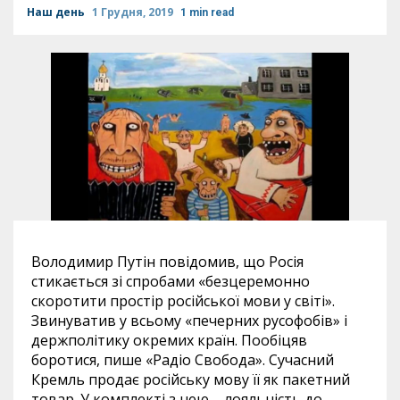
Наш день
1 Грудня, 2019
1 min read
Володимир Путін повідомив, що Росія
стикається зі спробами «безцеремонно
скоротити простір російської мови у світі».
Звинуватив у всьому «печерних русофобів» і
держполітику окремих країн. Пообіцяв
боротися, пише «Радіо Свобода». Сучасний
Кремль продає російську мову її як пакетний
товар. У комплекті з нею – лояльність до