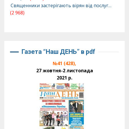
Священники застерігають вірян від послуг…
(2 968)
Газета “Наш ДЕНЬ” в pdf
№41 (428),
27 жовтня-2 листопада
2021 р.