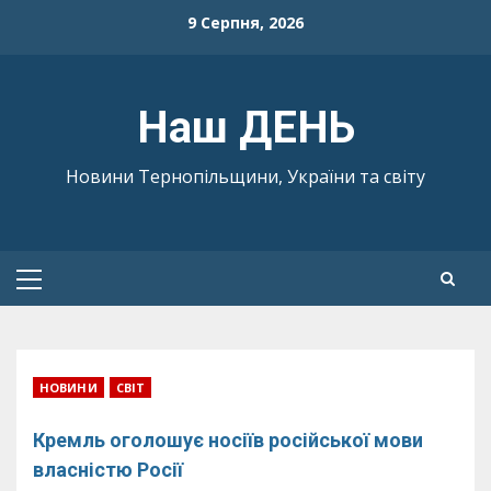
Skip
9 Серпня, 2026
to
content
Наш ДЕНЬ
Новини Тернопільщини, України та світу
Primary
Menu
НОВИНИ
СВІТ
Кремль оголошує носіїв російської мови
власністю Росії