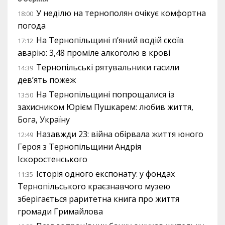
У неділю на тернополян очікує комфортна
18:00
погода
На Тернопільщині п’яний водій скоїв
17:12
аварію: 3,48 проміле алкоголю в крові
Тернопільські рятувальники гасили
14:39
дев’ять пожеж
На Тернопільщині попрощалися із
13:50
захисником Юрієм Пушкарем: любив життя,
Бога, Україну
Назавжди 23: війна обірвала життя юного
12:49
Героя з Тернопільщини Андрія
Іскоростенського
Історія одного експонату: у фондах
11:35
Тернопільського краєзнавчого музею
зберігається раритетна книга про життя
громади Гримайлова