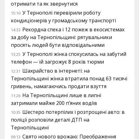
отримати та як звернутися
У Тернополі перевірили роботу
15:10
кондиціонерів у громадському транспорті
Рекордна спека і 12 пожеж в екосистемах
14:33
за добу на Тернопільщині: рятувальники
просять людей бути відповідальними
У Тернополі жінка спокусилась на забутий
13:25
телефон — їй загрожує 8 років тюрми
Шахрайство в інтернеті: на
12:31
Тернопільщині жінка втратила понад 63 тисячі
гривень, намагаючись продати взуття
На Тернопільщині лише в липні
11:26
затримали майже 200 п’яних водіїв
Шестеро потерпілих і розтрощені авто: в
10:35
поліції розповіли деталі ДТП на
Тернопільщині
Свято нового врожаю: Преображення
09:13