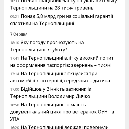
Псевдопрацівник банку ошукав жительку
10:33
Тернопільщини на 28 тисяч гривень
Понад 5,8 млрд грн на соціальні гарантії
09:21
сплатили на Тернопільщині
7 Серпня
Яку погоду прогнозують на
18:10
Тернопільщині в суботу?
На Тернопільщині влітку високий попит
17:41
на оформлення паспортів: звернень – тисячі
На Тернопільщині зіткнулися три
17:14
автомобілі: є потерпілі, серед яких – дитина
Відійшов у Вічність захисник із
17:00
Тернопільщини Володимир Дичко
На Тернопільщині знімають
16:56
документальний цикл про ветеранок ОУН та
УПА
На Тернопільщині державі повернули
16:20