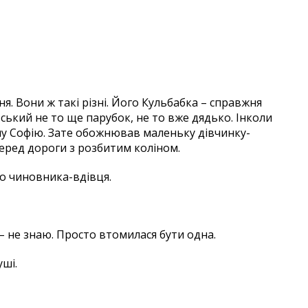
ня. Вони ж такі різні. Його Кульбабка – справжня
льський не то ще парубок, не то вже дядько. Інколи
лу Софію. Зате обожнював маленьку дівчинку-
осеред дороги з розбитим коліном.
го чиновника-вдівця.
– не знаю. Просто втомилася бути одна.
уші.