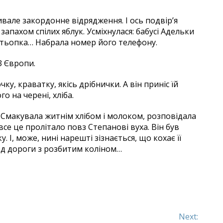
тривале закордонне відрядження. І ось подвір’я
 – запахом спілих яблук. Усміхнулася: бабусі Адельки
 Стьопка… Набрала номер його телефону.
З Європи.
у, краватку, якісь дрібнички. А він приніс їй
о на черені, хліба.
я. Смакувала житнім хлібом і молоком, розповідала
все це пролітало повз Степанові вуха. Він був
І, може, нині нарешті зізнається, що кохає її
ед дороги з розбитим коліном…
Next: