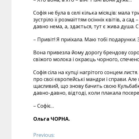
Софія не була в селі кілька місяців: мала 
зустріло її розмаїттям осінніх квітів, а сад
давно нема, а, здається, тут є жива душа.
– Привіт! Я приїхала. Маю тобі подарунки. 
Вона привезла йому дорогу брендову сорочк
свіжого молока і окраєць чорного, спеченог
Софія сіла на купці нагрітого сонцем лист
про свої європейські мандри і справи. Але 
щасливий, що знову бачить свою Кульбабку. 
давно-давно, відтоді, коли плакала посер
– Софіє…
Ольга ЧОРНА.
Previous:
Continue