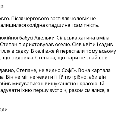
рі.
го. Після чергового застілля чоловік не
залишилася солідна спадщина і самітність.
покійної бабусі Адельки. Сільська хатина вміла
 Степан підрихтовував оселю. Сіяв квіти і садив
гілля в садку. В селі вже й перестали тому всьому
, що овдовіла. Степана, що пари не знайшов.
 давно, Степане, не видно Софії». Вона картала
 Він не міг не чекати її. Їй потрібно, аби він
бив милуватися її вишуканістю і красою. Їй
дувати їхню першу зустріч, разом сміялися, а
юди.