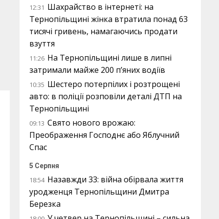
Шахрайство в інтернеті: на
12:31
Тернопільщині жінка втратила понад 63
тисячі гривень, намагаючись продати
взуття
На Тернопільщині лише в липні
11:26
затримали майже 200 п’яних водіїв
Шестеро потерпілих і розтрощені
10:35
авто: в поліції розповіли деталі ДТП на
Тернопільщині
Свято нового врожаю:
09:13
Преображення Господнє або Яблучний
Спас
5 Серпня
Назавжди 33: війна обірвала життя
18:54
уродженця Тернопільщини Дмитра
Березка
У четвер на Тернопільщині – сильна
18:00