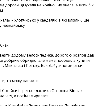
 дороги, дмухала на коліно і не знала, в який бік
м.
ала? – хлопчисько у сандалях, в які влізли б ще
у незнайомку.
абка».
ї везти додому велосипедика, дорогою розповідав
вже добряче обридло, але мама пообіцяла купити
в Михаська і Петьку. Біля бабусиної хвіртки
ити, то можу навчити.
Софійки і третьокласника Стьопки. Він так і
жалася, а потім змирилася.
явка-Кульбабка йому подобається. По суботах