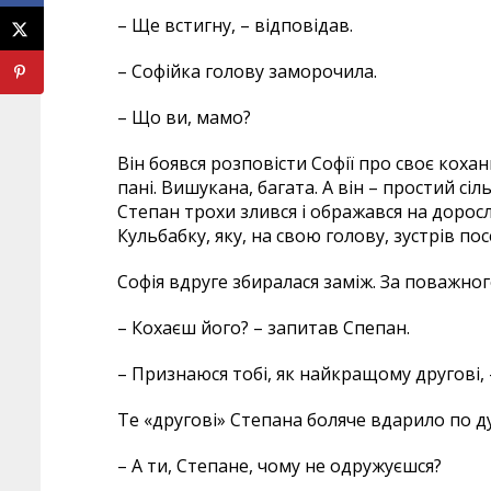
– Ще встигну, – відповідав.
– Софійка голову заморочила.
– Що ви, мамо?
Він боявся розповісти Софії про своє кохан
пані. Вишукана, багата. А він – простий сі
Степан трохи злився і ображався на дорос
Кульбабку, яку, на свою голову, зустрів п
Софія вдруге збиралася заміж. За поважно
– Кохаєш його? – запитав Спепан.
– Признаюся тобі, як найкращому другові, 
Те «другові» Степана боляче вдарило по д
– А ти, Степане, чому не одружуєшся?