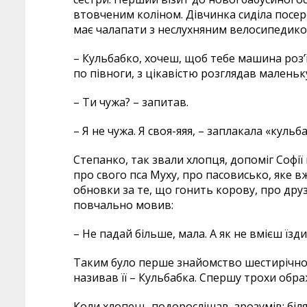
втовченим коліном. Дівчинка сиділа посеред
має чалапати з неслухняним велосипедико
– Кульбабко, хочеш, щоб тебе машина роз’їх
по півноги, з цікавістю розглядав маленьк
– Ти чужа? – запитав.
– Я не чужа. Я своя-яяя, – заплакала «кульб
Степанко, так звали хлопця, допоміг Софі
про свого пса Муху, про пасовисько, яке 
обновки за те, що гонить корову, про друзі
повчально мовив:
– Не падай більше, мала. А як не вмієш їзд
Таким було перше знайомство шестирічної 
називав її – Кульбабка. Спершу трохи обра
Коли хлопець подорослішав, зрозумів: біл