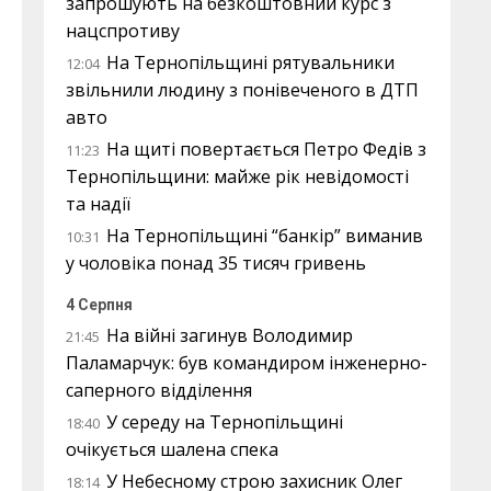
запрошують на безкоштовний курс з
нацспротиву
На Тернопільщині рятувальники
12:04
звільнили людину з понівеченого в ДТП
авто
На щиті повертається Петро Федів з
11:23
Тернопільщини: майже рік невідомості
та надії
На Тернопільщині “банкір” виманив
10:31
у чоловіка понад 35 тисяч гривень
4 Серпня
На війні загинув Володимир
21:45
Паламарчук: був командиром інженерно-
саперного відділення
У середу на Тернопільщині
18:40
очікується шалена спека
У Небесному строю захисник Олег
18:14