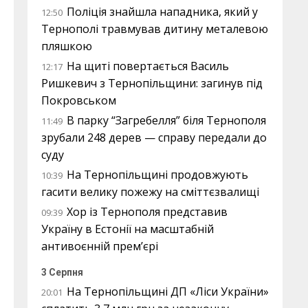
Поліція знайшла нападника, який у
12:50
Тернополі травмував дитину металевою
пляшкою
На щиті повертається Василь
12:17
Ришкевич з Тернопільщини: загинув під
Покровськом
В парку “Загребелля” біля Тернополя
11:49
зрубали 248 дерев — справу передали до
суду
На Тернопільщині продовжують
10:39
гасити велику пожежу на сміттєзвалищі
Хор із Тернополя представив
09:39
Україну в Естонії на масштабній
антивоєнній прем’єрі
3 Серпня
На Тернопільщині ДП «Ліси України»
20:01