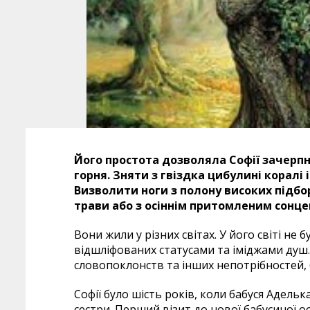
Його простота дозволяла Софії зачерпн
горня. Зняти з гвіздка цибулині корал
Визволити ноги з полону високих підбор
трави або з осіннім притомленим сонцем
Вони жили у різних світах. У його світі не
відшліфованих статусами та іміджами душ. Ї
словопоклонств та інших непотрібностей, б
Софії було шість років, коли бабуся Адельк
сестри. Перший візит до нової бабусиної ос