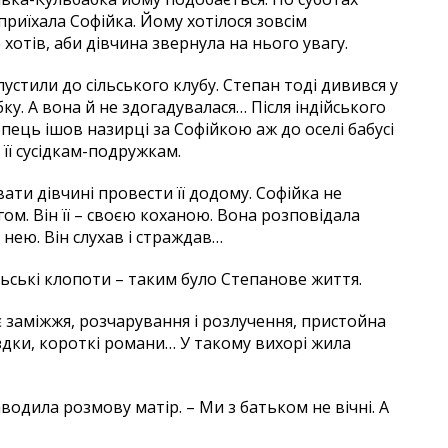
приїхала Софійка. Йому хотілося зовсім
хотів, аби дівчина звернула на нього увагу.
стили до сільського клубу. Степан тоді дивився у
ку. А вона й не здогадувалася… Після індійського
опець ішов назирці за Софійкою аж до оселі бабусі
 її сусідкам-подружкам.
ати дівчині провести її додому. Софійка не
ом. Він її – своєю коханою. Вона розповідала
з нею. Він слухав і страждав…
льські клопоти – таким було Степанове життя.
є заміжжя, розчарування і розлучення, пристойна
здки, короткі романи… У такому вихорі жила
заводила розмову матір. – Ми з батьком не вічні. А