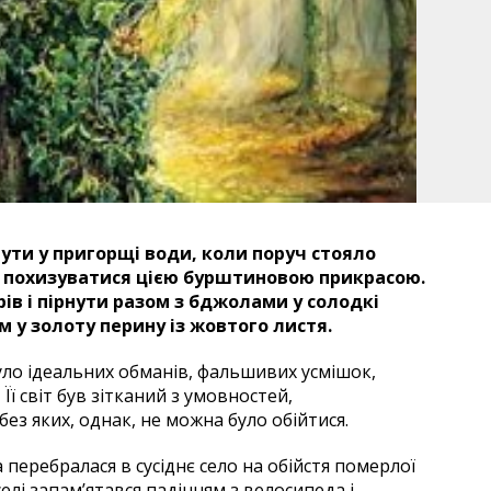
ути у пригорщі води, коли поруч стояло
і і похизуватися цією бурштиновою прикрасою.
ів і пірнути разом з бджолами у солодкі
 у золоту перину із жовтого листя.
 було ідеальних обманів, фальшивих усмішок,
ї світ був зітканий з умовностей,
ез яких, однак, не можна було обійтися.
а перебралася в сусіднє село на обійстя померлої
елі запам’ятався падінням з велосипеда і