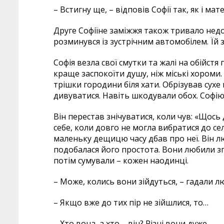
– Встигну ще, – відповів Софії так, як і мате
Друге Софіїне заміжжя також тривало недов
розминувся із зустрічним автомобілем. Їй 
Софія везла свої смутки та жалі на обійстя 
краще заспокоїти душу, ніж міські хороми.
трішки городини біля хати. Обрізував сухе 
дивуватися. Навіть шкодували обох. Софію
Він перестав знічуватися, коли чув: «Щось
себе, коли довго не могла вибратися до села.
маленьку дещицю часу дбав про неї. Він лю
подобалася його простота. Вони любили зга
потім сумували – кожен наодинці.
– Може, колись вони зійдуться, – гадали л
– Якщо вже до тих пір не зійшлися, то…
– Хто вона, а хто – він? Різні вони дуже…