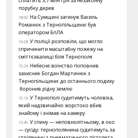
сплатить 3,7 млн грн за незаконну
порубку дерев
На Сумщині загинув Василь
18:02
Романюк з Тернопільщини: був
оператором БпЛА
У поліції розповіли, що могло
16:28
спричинити масштабну пожежу на
сміттєзвалищі біля Тернополя
Небесне воїнство поповнив
15:29
захисник Богдан Мартинюк з
Тернопільщини: до останнього подиху
боронив рідну землю
У Тернополі судитимуть чоловіка,
15:19
який надзвичайно жорстоко вбив
знайому і знімав на камеру
У спину — неповнолітньому, в око
13:45
— сусіду: тернополянина судитимуть за
стрілянину з пневматичного пістолета