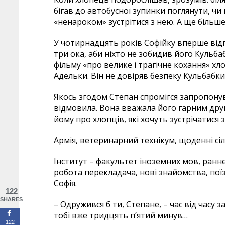
бігав до автобусної зупинки поглянути, чи 
«ненароком» зустрітися з нею. А ще більше 
У чотирнадцять років Софійку вперше відпу
три ока, аби ніхто не зобидив його Кульбаб
фільму «про велике і трагічне кохання» хл
Адельки. Він не довіряв безпеку Кульбабки
Якось згодом Степан спромігся запропонув
відмовила. Вона вважала його гарним друг
йому про хлопців, які хочуть зустрічатися 
Армія, ветеринарний технікум, щоденні сі
Інститут – факультет іноземних мов, ранн
робота перекладача, нові знайомства, пої
Софія.
122
SHARES
– Одружився б ти, Степане, – час від часу 
тобі вже тридцять п’ятий минув…
122