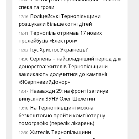
спека та грози
Поліцейські Тернопільщини
17:16
розшукали більше сотні дітей
Тернопіль отримав 17 нових
16:41
тролейбусів «Електрон»
Ісус Христос Українець?
16:03
Серпень – найскладніший період для
14:30
донорства: жителів Тернопільщини
закликають долучитися до кампанії
«ЯСерпневийДонор»
Назавжди 29: на фронті загинув
13:47
випускник ЗУНУ Олег Шелетин
На Тернопільщині можна
13:18
безкоштовно пройти комп’ютерну
томографію (перелік лікарень)
Жителів Тернопільщини
12:30