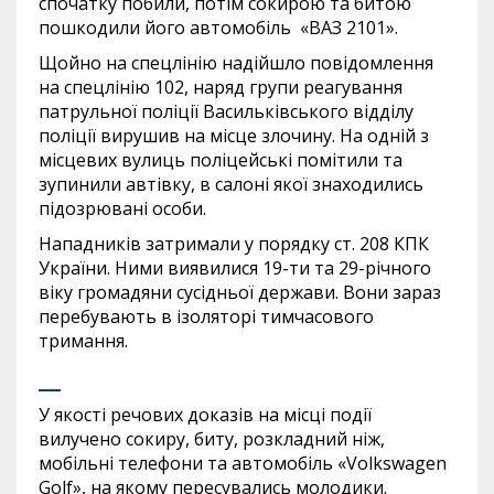
спочатку побили, потім сокирою та битою
пошкодили його автомобіль «ВАЗ 2101».
Щойно на спецлінію надійшло повідомлення
на спецлінію 102, наряд групи реагування
патрульної поліції Васильківського відділу
поліції вирушив на місце злочину. На одній з
місцевих вулиць поліцейські помітили та
зупинили автівку, в салоні якої знаходились
підозрювані особи.
Нападників затримали у порядку ст. 208 КПК
України. Ними виявилися 19-ти та 29-річного
віку громадяни сусідньої держави. Вони зараз
перебувають в ізоляторі тимчасового
тримання.
У якості речових доказів на місці події
вилучено сокиру, биту, розкладний ніж,
мобільні телефони та автомобіль «Volkswagen
Golf», на якому пересувались молодики.