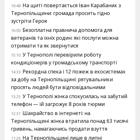
На щиті повертається Іван Карабаник з
16:48
Тернопільщини: громада просить гідно
зустріти Героя
Безоплатна правнича допомога для
16:00
ветеранів та їхніх родин: які послуги можна
отримати та як звернутися
У Тернополі перевірили роботу
15:10
кондиціонерів у громадському транспорті
Рекордна спека і 12 пожеж в екосистемах
14:33
за добу на Тернопільщині: рятувальники
просять людей бути відповідальними
У Тернополі жінка спокусилась на забутий
13:25
телефон — їй загрожує 8 років тюрми
Шахрайство в інтернеті: на
12:31
Тернопільщині жінка втратила понад 63 тисячі
гривень, намагаючись продати взуття
На Тернопільщині лише в липні
11:26