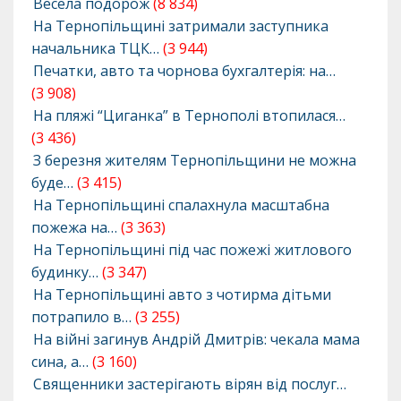
Весела подорож
(8 834)
На Тернопільщині затримали заступника
начальника ТЦК…
(3 944)
Печатки, авто та чорнова бухгалтерія: на…
(3 908)
На пляжі “Циганка” в Тернополі втопилася…
(3 436)
З березня жителям Тернопільщини не можна
буде…
(3 415)
На Тернопільщині спалахнула масштабна
пожежа на…
(3 363)
На Тернопільщині під час пожежі житлового
будинку…
(3 347)
На Тернопільщині авто з чотирма дітьми
потрапило в…
(3 255)
На війні загинув Андрій Дмитрів: чекала мама
сина, а…
(3 160)
Священники застерігають вірян від послуг…