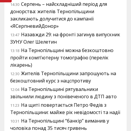
Серпень – найскладніший період для
14:30
донорства: жителів Тернопільщини
закликають долучитися до кампанії
«ЯСерпневийДонор»
Назавжди 29: на фронті загинув випускник
13:47
ЗУНУ Олег Шелетин
На Тернопільщині можна безкоштовно
13:18
пройти комп’ютерну томографію (перелік
лікарень)
Жителів Тернопільщини запрошують на
12:30
безкоштовний курс з нацспротиву
На Тернопільщині рятувальники
12:04
звільнили людину з понівеченого в ДТП авто
На щиті повертається Петро Федів з
11:23
Тернопільщини: майже рік невідомості та надії
На Тернопільщині “банкір” виманив у
10:31
чоловіка понад 35 тисяч гривень