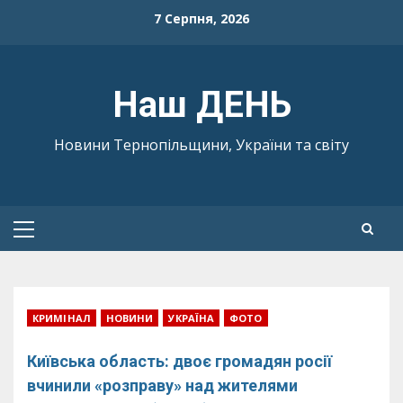
Skip
7 Серпня, 2026
to
content
Наш ДЕНЬ
Новини Тернопільщини, України та світу
Primary
Menu
КРИМІНАЛ
НОВИНИ
УКРАЇНА
ФОТО
Київська область: двоє громадян росії
вчинили «розправу» над жителями