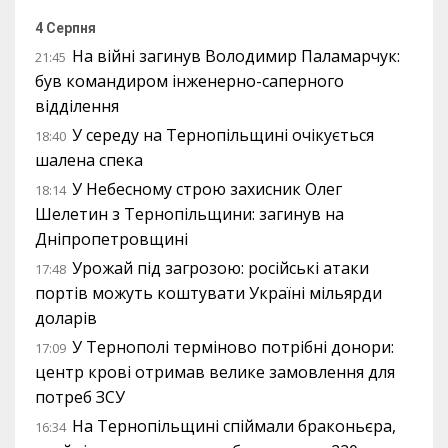
4 Серпня
На війні загинув Володимир Паламарчук:
21:45
був командиром інженерно-саперного
відділення
У середу на Тернопільщині очікується
18:40
шалена спека
У Небесному строю захисник Олег
18:14
Шелетин з Тернопільщини: загинув на
Дніпропетровщині
Урожай під загрозою: російські атаки
17:48
портів можуть коштувати Україні мільярди
доларів
У Тернополі терміново потрібні донори:
17:09
центр крові отримав велике замовлення для
потреб ЗСУ
На Тернопільщині спіймали браконьєра,
16:34