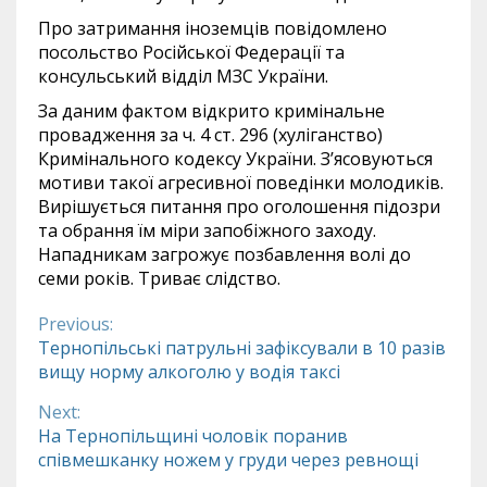
Про затримання іноземців повідомлено
посольство Російської Федерації та
консульський відділ МЗС України.
За даним фактом відкрито кримінальне
провадження за ч. 4 ст. 296 (хуліганство)
Кримінального кодексу України. З’ясовуються
мотиви такої агресивної поведінки молодиків.
Вирішується питання про оголошення підозри
та обрання їм міри запобіжного заходу.
Нападникам загрожує позбавлення волі до
семи років. Триває слідство.
Previous:
Continue
Тернопільські патрульні зафіксували в 10 разів
вищу норму алкоголю у водія таксі
Reading
Next:
На Тернопільщині чоловік поранив
співмешканку ножем у груди через ревнощі