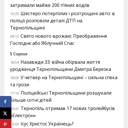
затримали майже 200 п’яних водіїв
Шестеро потерпілих і розтрощені авто: в
10:35
поліції розповіли деталі ДТП на
Тернопільщині
Свято нового врожаю: Преображення
09:13
Господнє або Яблучний Спас
5 Серпня
Назавжди 33: війна обірвала життя
18:54
уродженця Тернопільщини Дмитра Березка
У четвер на Тернопільщині – сильна спека
18:00
та грози
Поліцейські Тернопільщини розшукали
17:16
більше сотні дітей
Тернопіль отримав 17 нових тролейбусів
16:41
«Електрон»
Ісус Христос Українець?
16:03