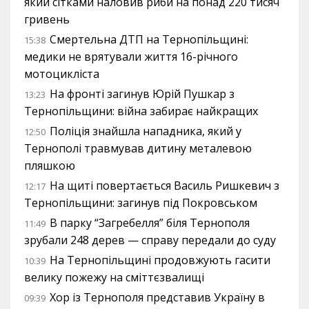
який сітками наловив риби на понад 220 тисяч
гривень
Смертельна ДТП на Тернопільщині:
15:38
медики не врятували життя 16-річного
мотоцикліста
На фронті загинув Юрій Пушкар з
13:23
Тернопільщини: війна забирає найкращих
Поліція знайшла нападника, який у
12:50
Тернополі травмував дитину металевою
пляшкою
На щиті повертається Василь Ришкевич з
12:17
Тернопільщини: загинув під Покровськом
В парку “Загребелля” біля Тернополя
11:49
зрубали 248 дерев — справу передали до суду
На Тернопільщині продовжують гасити
10:39
велику пожежу на сміттєзвалищі
Хор із Тернополя представив Україну в
09:39