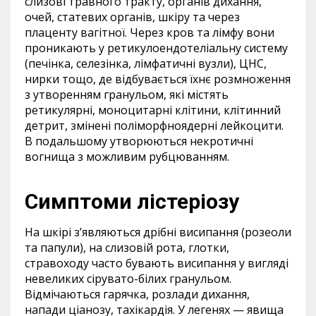
слизові травного тракту, органів дихання,
очей, статевих органів, шкіру та через
плаценту вагітної. Через кров та лімфу вони
проникають у ретикулоендотеліальну систему
(печінка, селезінка, лімфатичні вузли), ЦНС,
нирки тощо, де відбувається їхнє розмноження
з утворенням гранульом, які містять
ретикулярні, моноцитарні клітини, клітинний
детрит, змінені поліморфноядерні лейкоцити.
В подальшому утворюються некротичні
вогнища з можливим рубцюванням.
Симптоми лістеріозу
На шкірі з’являються дрібні висипання (розеоли
та папули), на слизовій рота, глотки,
стравоходу часто бувають висипання у вигляді
невеликих сірувато-білих гранульом.
Відмічаються гарячка, розлади дихання,
напади ціанозу, тахікардія. У легенях — явища