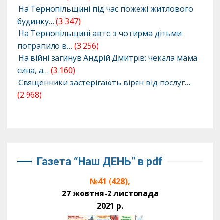
На Тернопільщині під час пожежі житлового
будинку…
(3 347)
На Тернопільщині авто з чотирма дітьми
потрапило в…
(3 256)
На війні загинув Андрій Дмитрів: чекала мама
сина, а…
(3 160)
Священники застерігають вірян від послуг…
(2 968)
Газета “Наш ДЕНЬ” в pdf
№41 (428),
27 жовтня-2 листопада
2021 р.