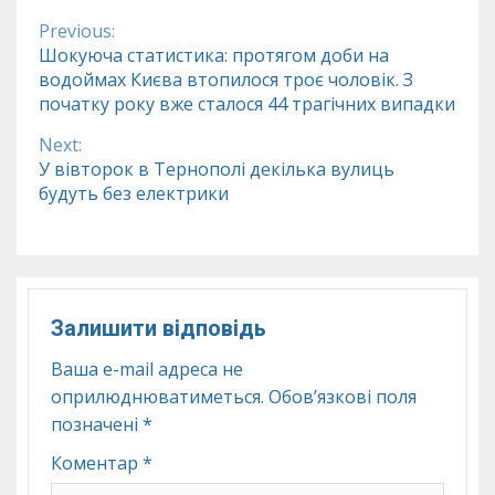
Previous:
Continue
Шокуюча статистика: протягом доби на
водоймах Києва втопилося троє чоловік. З
Reading
початку року вже сталося 44 трагічних випадки
Next:
У вівторок в Тернополі декілька вулиць
будуть без електрики
Залишити відповідь
Ваша e-mail адреса не
оприлюднюватиметься.
Обов’язкові поля
позначені
*
Коментар
*