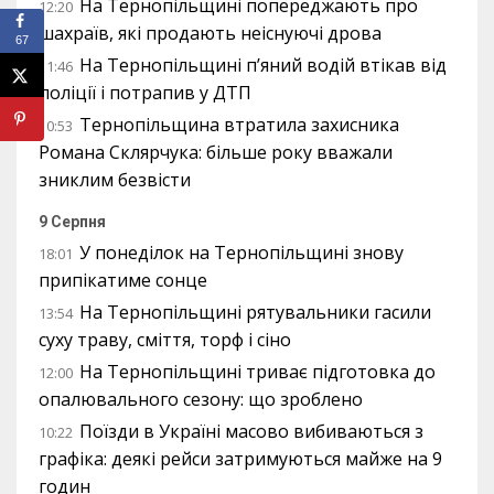
На Тернопільщині попереджають про
12:20
шахраїв, які продають неіснуючі дрова
67
На Тернопільщині п’яний водій втікав від
11:46
поліції і потрапив у ДТП
Тернопільщина втратила захисника
10:53
Романа Склярчука: більше року вважали
зниклим безвісти
9 Серпня
У понеділок на Тернопільщині знову
18:01
припікатиме сонце
На Тернопільщині рятувальники гасили
13:54
суху траву, сміття, торф і сіно
На Тернопільщині триває підготовка до
12:00
опалювального сезону: що зроблено
Поїзди в Україні масово вибиваються з
10:22
графіка: деякі рейси затримуються майже на 9
годин