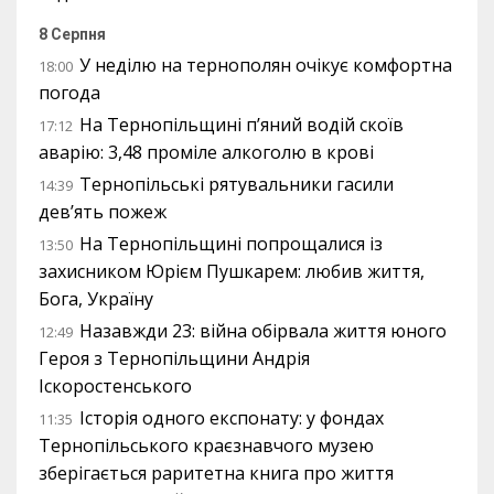
8 Серпня
У неділю на тернополян очікує комфортна
18:00
погода
На Тернопільщині п’яний водій скоїв
17:12
аварію: 3,48 проміле алкоголю в крові
Тернопільські рятувальники гасили
14:39
дев’ять пожеж
На Тернопільщині попрощалися із
13:50
захисником Юрієм Пушкарем: любив життя,
Бога, Україну
Назавжди 23: війна обірвала життя юного
12:49
Героя з Тернопільщини Андрія
Іскоростенського
Історія одного експонату: у фондах
11:35
Тернопільського краєзнавчого музею
зберігається раритетна книга про життя