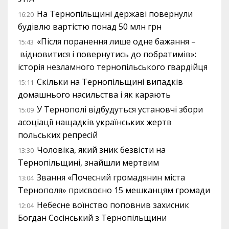
На Тернопільщині державі повернули
16:20
будівлю вартістю понад 50 млн грн
«Після поранення лише одне бажання –
15:43
відновитися і повернутись до побратимів»:
історія незламного тернопільського гвардійця
Скільки на Тернопільщині випадків
15:11
домашнього насильства і як карають
У Тернополі відбудуться установчі збори
15:09
асоціації нащадків українських жертв
польських репресій
Чоловіка, який зник безвісти на
13:30
Тернопільщині, знайшли мертвим
Звання «Почесний громадянин міста
13:04
Тернополя» присвоєно 15 мешканцям громади
Небесне воїнство поповнив захисник
12:04
Богдан Сосінський з Тернопільщини