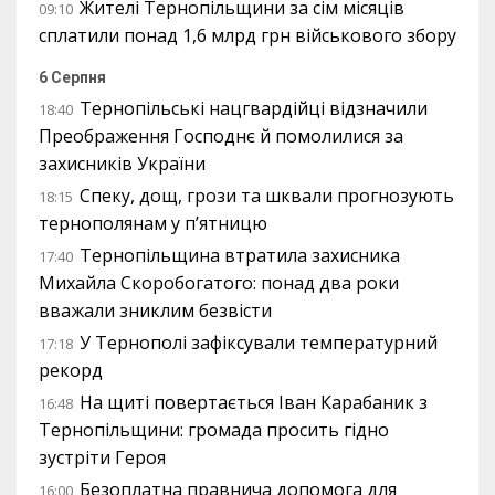
Жителі Тернопільщини за сім місяців
09:10
сплатили понад 1,6 млрд грн військового збору
6 Серпня
Тернопільські нацгвардійці відзначили
18:40
Преображення Господнє й помолилися за
захисників України
Спеку, дощ, грози та шквали прогнозують
18:15
тернополянам у п’ятницю
Тернопільщина втратила захисника
17:40
Михайла Скоробогатого: понад два роки
вважали зниклим безвісти
У Тернополі зафіксували температурний
17:18
рекорд
На щиті повертається Іван Карабаник з
16:48
Тернопільщини: громада просить гідно
зустріти Героя
Безоплатна правнича допомога для
16:00