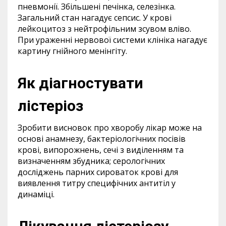
пневмонії. Збільшені печінка, селезінка.
Загальний стан нагадує сепсис. У крові
лейкоцитоз з нейтрофільним зсувом вліво.
При ураженні нервової системи клініка нагадує
картину гнійного менінгіту.
Як діагностувати
лістеріоз
Зробити висновок про хворобу лікар може на
основі анамнезу, бактеріологічних посівів
крові, випорожнень, сечі з виділенням та
визначенням збудника; серологічних
досліджень парних сироваток крові для
виявлення титру специфічних антитіл у
динаміці.