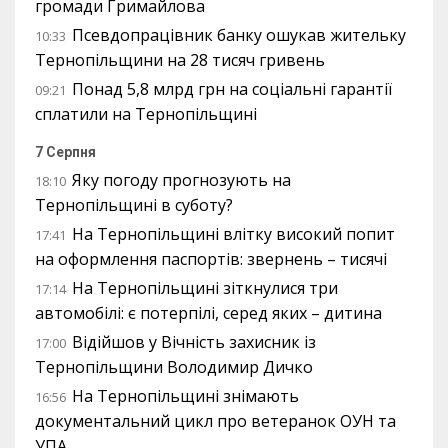
громади Гримайлова
Псевдопрацівник банку ошукав жительку
10:33
Тернопільщини на 28 тисяч гривень
Понад 5,8 млрд грн на соціальні гарантії
09:21
сплатили на Тернопільщині
7 Серпня
Яку погоду прогнозують на
18:10
Тернопільщині в суботу?
На Тернопільщині влітку високий попит
17:41
на оформлення паспортів: звернень – тисячі
На Тернопільщині зіткнулися три
17:14
автомобілі: є потерпілі, серед яких – дитина
Відійшов у Вічність захисник із
17:00
Тернопільщини Володимир Дичко
На Тернопільщині знімають
16:56
документальний цикл про ветеранок ОУН та
УПА