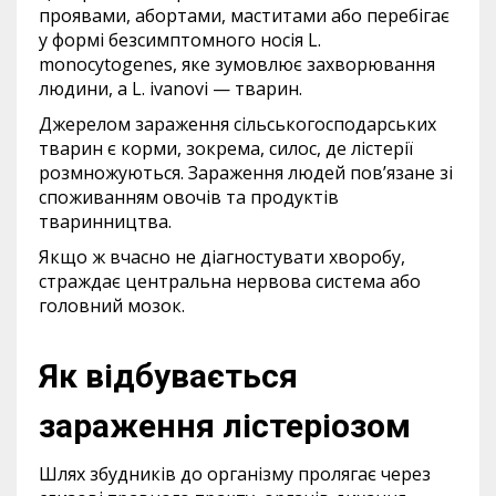
проявами, абортами, маститами або перебігає
у формі безсимптомного носія L.
monocytogenes, яке зумовлює захворювання
людини, а L. ivanovi — тварин.
Джерелом зараження сільськогосподарських
тварин є корми, зокрема, силос, де лістерії
розмножуються. Зараження людей пов’язане зі
споживанням овочів та продуктів
тваринництва.
Якщо ж вчасно не діагностувати хворобу,
страждає центральна нервова система або
головний мозок.
Як відбувається
зараження лістеріозом
Шлях збудників до організму пролягає через