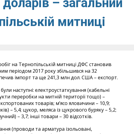
доларів – загальний
пільській митниці
рообіг на Тернопільській митниці ДФС становив
ним періодом 2017 року збільшився на 32
печив імпорт та ще 241,3 млн дол. США – експорт.
ули наступні: електроустаткування (кабельні
укти переробки на митній території тощо) –
експортованих товарів; м’ясо яловичини – 10,9;
в) – 5,4; цукор, меляса із цукрового буряку – 5,2;
чний) – 3,7; інші товари – 30 відсотків.
ання (проводи та арматура ізольовані,