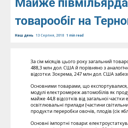
Майже півмільярда 
товарообіг на Терно
Наш день
13 Серпня, 2018
1 min read
За сім місяців цього року загальний това
488,3 млн дол. США й порівняно з аналогіч
відсотки. Зокрема, 247 млн дол. США забез
Основними товарами, що експортувалися, б
модулі електромереж автомобілів як прод
майже 44,8 відсотків від загальної частки 
освітлювальні прилади (частини світильникі
продукти переробки овочів, плодів (сік яблу
Основні імпортні товари: електроустаткув