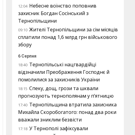
Небесне воїнство поповнив
12:04
захисник Богдан Сосінський з
Тернопільщини
Жителі Тернопільщини за сім місяців
09:10
сплатили понад 1,6 млрд грн військового
збору
6 Серпня
Тернопільські нацгвардійці
18:40
відзначили Преображення Господнє й
помолилися за захисників України
Спеку, дощ, грози та шквали
18:15
прогнозують тернополянам у п’ятницю
Тернопільщина втратила захисника
17:40
Михайла Скоробогатого: понад два роки
вважали зниклим безвісти
У Тернополі зафіксували
17:18