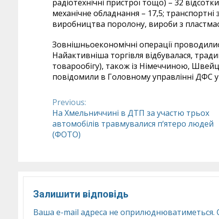
радіотехнічні пристрої тощо) – 32 відсотк
механічне обладнання – 17,5; транспортні з
виробництва поролону, вироби з пластмаси) 
Зовнішньоекономічні операції проводились
Найактивніша торгівля відбувалася, традиц
товарообігу), також із Німеччиною, Швейц
повідомили в Головному управлінні ДФС у 
Previous:
Continue
На Хмельниччині в ДТП за участю трьох
автомобілів травмувалися п‘ятеро людей
Reading
(ФОТО)
Залишити відповідь
Ваша e-mail адреса не оприлюднюватиметься.