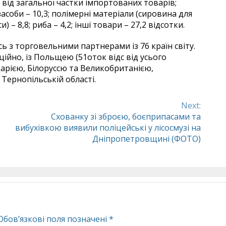
и від загальної частки імпортованих товарів;
асоби – 10,3; полімерні матеріали (сировина для
– 8,8; риба – 4,2; інші товари – 27,2 відсотки.
 з торговельними партнерами із 76 країн світу.
ійно, із Польщею (51оток відс від усього
арією, Білоруссю та Великобританією,
Тернопільській області.
Next:
Схованку зі зброєю, боєприпасами та
вибухівкою виявили поліцейські у лісосмузі на
Дніпропетровщині (ФОТО)
Обов’язкові поля позначені
*