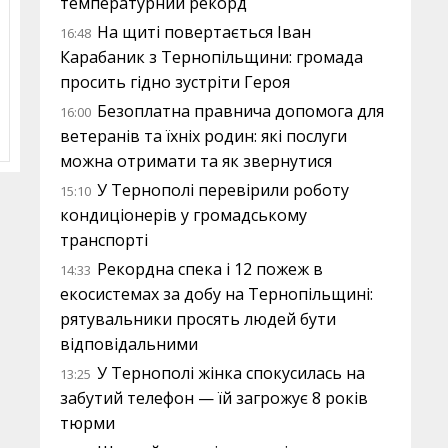
температурний рекорд
На щиті повертається Іван
16:48
Карабаник з Тернопільщини: громада
просить гідно зустріти Героя
Безоплатна правнича допомога для
16:00
ветеранів та їхніх родин: які послуги
можна отримати та як звернутися
У Тернополі перевірили роботу
15:10
кондиціонерів у громадському
транспорті
Рекордна спека і 12 пожеж в
14:33
екосистемах за добу на Тернопільщині:
рятувальники просять людей бути
відповідальними
У Тернополі жінка спокусилась на
13:25
забутий телефон — їй загрожує 8 років
тюрми