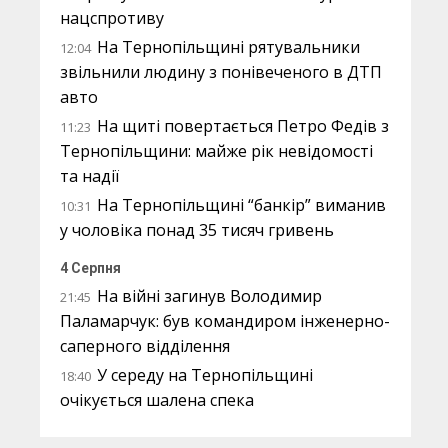
нацспротиву
На Тернопільщині рятувальники
12:04
звільнили людину з понівеченого в ДТП
авто
На щиті повертається Петро Федів з
11:23
Тернопільщини: майже рік невідомості
та надії
На Тернопільщині “банкір” виманив
10:31
у чоловіка понад 35 тисяч гривень
4 Серпня
На війні загинув Володимир
21:45
Паламарчук: був командиром інженерно-
саперного відділення
У середу на Тернопільщині
18:40
очікується шалена спека