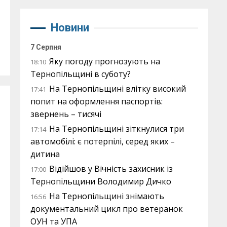
Новини
7 Серпня
Яку погоду прогнозують на
18:10
Тернопільщині в суботу?
На Тернопільщині влітку високий
17:41
попит на оформлення паспортів:
звернень – тисячі
На Тернопільщині зіткнулися три
17:14
автомобілі: є потерпілі, серед яких –
дитина
Відійшов у Вічність захисник із
17:00
Тернопільщини Володимир Дичко
На Тернопільщині знімають
16:56
документальний цикл про ветеранок
ОУН та УПА