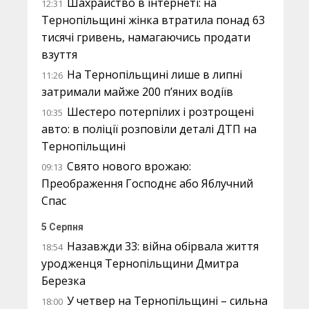
Шахрайство в інтернеті: на
12:31
Тернопільщині жінка втратила понад 63
тисячі гривень, намагаючись продати
взуття
На Тернопільщині лише в липні
11:26
затримали майже 200 п’яних водіїв
Шестеро потерпілих і розтрощені
10:35
авто: в поліції розповіли деталі ДТП на
Тернопільщині
Свято нового врожаю:
09:13
Преображення Господнє або Яблучний
Спас
5 Серпня
Назавжди 33: війна обірвала життя
18:54
уродженця Тернопільщини Дмитра
Березка
У четвер на Тернопільщині – сильна
18:00