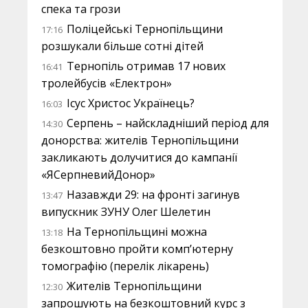
спека та грози
Поліцейські Тернопільщини
17:16
розшукали більше сотні дітей
Тернопіль отримав 17 нових
16:41
тролейбусів «Електрон»
Ісус Христос Українець?
16:03
Серпень – найскладніший період для
14:30
донорства: жителів Тернопільщини
закликають долучитися до кампанії
«ЯСерпневийДонор»
Назавжди 29: на фронті загинув
13:47
випускник ЗУНУ Олег Шелетин
На Тернопільщині можна
13:18
безкоштовно пройти комп’ютерну
томографію (перелік лікарень)
Жителів Тернопільщини
12:30
запрошують на безкоштовний курс з