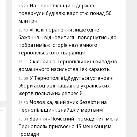
На Тернопільщині державі
16:20
повернули будівлю вартістю понад 50
млн грн
«Після поранення лише одне
15:43
бажання – відновитися і повернутись до
побратимів»: історія незламного
тернопільського гвардійця
Скільки на Тернопільщині випадків
15:11
домашнього насильства і як карають
У Тернополі відбудуться установчі
15:09
збори асоціації нащадків українських
жертв польських репресій
Чоловіка, який зник безвісти на
13:30
Тернопільщині, знайшли мертвим
Звання «Почесний громадянин міста
13:04
Тернополя» присвоєно 15 мешканцям
громади