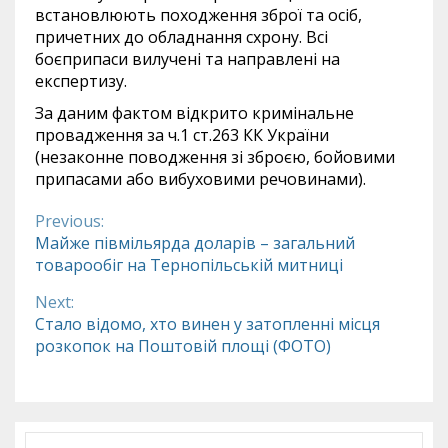
встановлюють походження зброї та осіб,
причетних до обладнання схрону. Всі
боєприпаси вилучені та направлені на
експертизу.
За даним фактом відкрито кримінальне
провадження за ч.1 ст.263 КК України
(незаконне поводження зі зброєю, бойовими
припасами або вибуховими речовинами).
Previous:
Continue
Майже півмільярда доларів – загальний
товарообіг на Тернопільській митниці
Reading
Next:
Стало відомо, хто винен у затопленні місця
розкопок на Поштовій площі (ФОТО)