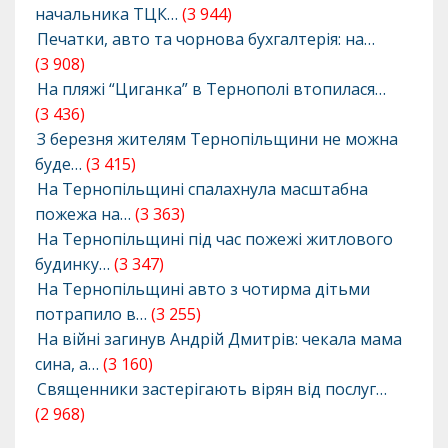
начальника ТЦК…
(3 944)
Печатки, авто та чорнова бухгалтерія: на…
(3 908)
На пляжі “Циганка” в Тернополі втопилася…
(3 436)
З березня жителям Тернопільщини не можна
буде…
(3 415)
На Тернопільщині спалахнула масштабна
пожежа на…
(3 363)
На Тернопільщині під час пожежі житлового
будинку…
(3 347)
На Тернопільщині авто з чотирма дітьми
потрапило в…
(3 255)
На війні загинув Андрій Дмитрів: чекала мама
сина, а…
(3 160)
Священники застерігають вірян від послуг…
(2 968)