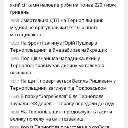
який сітками наловив риби на понад 220 тисяч
гривень
Смертельна ДТП на Тернопільщині:
15:38
медики не врятували життя 16-річного
мотоцикліста
На фронті загинув Юрій Пушкар з
13:23
Тернопільщини: війна забирає найкращих
Поліція знайшла нападника, який у
12:50
Тернополі травмував дитину металевою
пляшкою
На щиті повертається Василь Ришкевич з
12:17
Тернопільщини: загинув під Покровськом
В парку “Загребелля” біля Тернополя
11:49
зрубали 248 дерев — справу передали до суду
На Тернопільщині продовжують гасити
10:39
велику пожежу на сміттєзвалищі
Хор із Тернополя представив Україну в
09:39