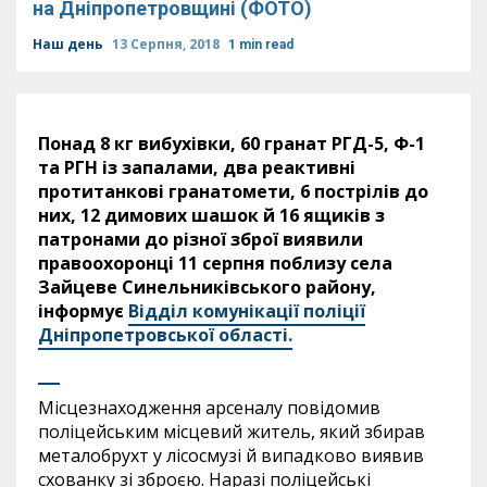
на Дніпропетровщині (ФОТО)
Наш день
13 Серпня, 2018
1 min read
Понад 8 кг вибухівки, 60 гранат РГД-5, Ф-1
та РГН із запалами, два реактивні
протитанкові гранатомети, 6 пострілів до
них, 12 димових шашок й 16 ящиків з
патронами до різної зброї виявили
правоохоронці 11 серпня поблизу села
Зайцеве Синельниківського району,
інформує
Відділ комунікації поліції
Дніпропетровської області.
Місцезнаходження арсеналу повідомив
поліцейським місцевий житель, який збирав
металобрухт у лісосмузі й випадково виявив
схованку зі зброєю. Наразі поліцейські