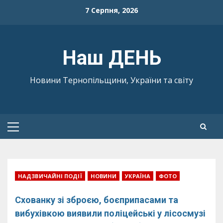
Skip
7 Серпня, 2026
to
content
Наш ДЕНЬ
Новини Тернопільщини, України та світу
Primary
Menu
НАДЗВИЧАЙНІ ПОДІЇ
НОВИНИ
УКРАЇНА
ФОТО
Схованку зі зброєю, боєприпасами та
вибухівкою виявили поліцейські у лісосмузі