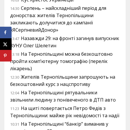
16:03
Серпень – найскладніший період для
14:30
донорства: жителів Тернопільщини
закликають долучитися до кампанії
«ЯСерпневийДонор»
Назавжди 29: на фронті загинув випускник
13:47
ЗУНУ Олег Шелетин
На Тернопільщині можна безкоштовно
13:18
пройти комп’ютерну томографію (перелік
лікарень)
Жителів Тернопільщини запрошують на
12:30
безкоштовний курс з нацспротиву
На Тернопільщині рятувальники
12:04
звільнили людину з понівеченого в ДТП авто
На щиті повертається Петро Федів з
11:23
Тернопільщини: майже рік невідомості та надії
На Тернопільщині “банкір” виманив у
10:31