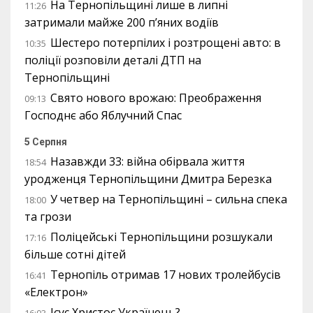
На Тернопільщині лише в липні
11:26
затримали майже 200 п’яних водіїв
Шестеро потерпілих і розтрощені авто: в
10:35
поліції розповіли деталі ДТП на
Тернопільщині
Свято нового врожаю: Преображення
09:13
Господнє або Яблучний Спас
5 Серпня
Назавжди 33: війна обірвала життя
18:54
уродженця Тернопільщини Дмитра Березка
У четвер на Тернопільщині – сильна спека
18:00
та грози
Поліцейські Тернопільщини розшукали
17:16
більше сотні дітей
Тернопіль отримав 17 нових тролейбусів
16:41
«Електрон»
Ісус Христос Українець?