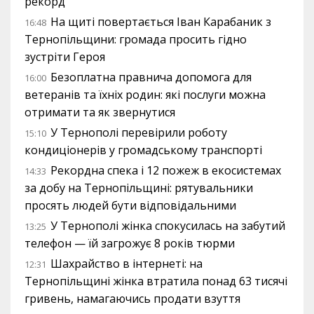
рекорд
На щиті повертається Іван Карабаник з
16:48
Тернопільщини: громада просить гідно
зустріти Героя
Безоплатна правнича допомога для
16:00
ветеранів та їхніх родин: які послуги можна
отримати та як звернутися
У Тернополі перевірили роботу
15:10
кондиціонерів у громадському транспорті
Рекордна спека і 12 пожеж в екосистемах
14:33
за добу на Тернопільщині: рятувальники
просять людей бути відповідальними
У Тернополі жінка спокусилась на забутий
13:25
телефон — їй загрожує 8 років тюрми
Шахрайство в інтернеті: на
12:31
Тернопільщині жінка втратила понад 63 тисячі
гривень, намагаючись продати взуття