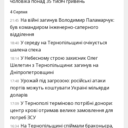
чоловіка понад 35 тисяч гривень
4 Серпня
На війні загинув Володимир Паламарчук:
21:45
був командиром інженерно-саперного
відділення
У середу на Тернопільщині очікується
18:40
шалена спека
У Небесному строю захисник Олег
18:14
Шелетин з Тернопільщини: загинув на
Дніпропетровщині
Урожай під загрозою: російські атаки
17:48
портів можуть коштувати Україні мільярди
доларів
У Тернополі терміново потрібні донори:
17:09
центр крові отримав велике замовлення для
потреб ЗСУ
На Тернопільщині спіймали браконьєра,
16:34