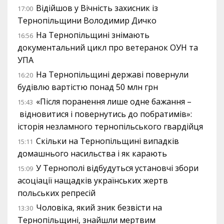
Відійшов у Вічність захисник із
17:00
Тернопільщини Володимир Дичко
На Тернопільщині знімають
16:56
документальний цикл про ветеранок ОУН та
УПА
На Тернопільщині державі повернули
16:20
будівлю вартістю понад 50 млн грн
«Після поранення лише одне бажання –
15:43
відновитися і повернутись до побратимів»:
історія незламного тернопільського гвардійця
Скільки на Тернопільщині випадків
15:11
домашнього насильства і як карають
У Тернополі відбудуться установчі збори
15:09
асоціації нащадків українських жертв
польських репресій
Чоловіка, який зник безвісти на
13:30
Тернопільщині, знайшли мертвим