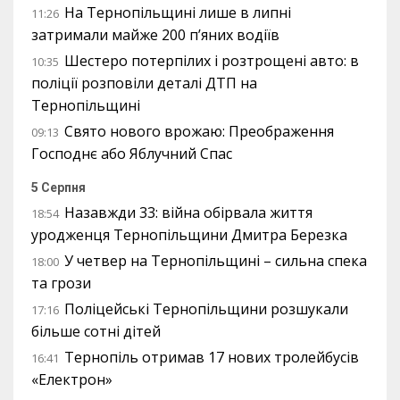
На Тернопільщині лише в липні
11:26
затримали майже 200 п’яних водіїв
Шестеро потерпілих і розтрощені авто: в
10:35
поліції розповіли деталі ДТП на
Тернопільщині
Свято нового врожаю: Преображення
09:13
Господнє або Яблучний Спас
5 Серпня
Назавжди 33: війна обірвала життя
18:54
уродженця Тернопільщини Дмитра Березка
У четвер на Тернопільщині – сильна спека
18:00
та грози
Поліцейські Тернопільщини розшукали
17:16
більше сотні дітей
Тернопіль отримав 17 нових тролейбусів
16:41
«Електрон»