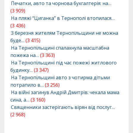
Печатки, авто та чорнова бухгалтерія: на…
(3 909)
На пляжі “Циганка” в Тернополі втопилася…
(3 436)
З березня жителям Тернопільщини не можна
буде…
(3 415)
На Тернопільщині спалахнула масштабна
пожежа на…
(3 363)
На Тернопільщині під час пожежі житлового
будинку…
(3 347)
На Тернопільщині авто з чотирма дітьми
потрапило в…
(3 256)
На війні загинув Андрій Дмитрів: чекала мама
сина, а…
(3 160)
Священники застерігають вірян від послуг…
(2 968)