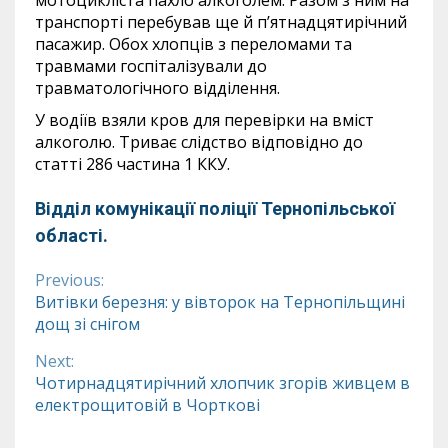
мотоцикліста пахло алкоголем. Разом з ним на
транспорті перебував ще й п’ятнадцятирічний
пасажир. Обох хлопців з переломами та
травмами госпіталізували до
травматологічного відділення.
У водіїв взяли кров для перевірки на вміст
алкоголю. Триває слідство відповідно до
статті 286 частина 1 ККУ.
Відділ комунікації поліції Тернопільської
області.
Previous:
Continue
Витівки березня: у вівторок на Тернопільщині
дощ зі снігом
Reading
Next:
Чотирнадцятирічний хлопчик згорів живцем в
електрощитовій в Чорткові