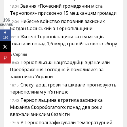
Звання «Почесний громадянин міста
13:04
Тернополя» присвоєно 15 мешканцям громади
196
Небесне воїнство поповнив захисник
12:04
SHARES
Богдан Сосінський з Тернопільщини
Жителі Тернопільщини за сім місяців
09:10
196
сплатили понад 1,6 млрд грн військового збору
6 Серпня
Тернопільські нацгвардійці відзначили
18:40
Преображення Господнє й помолилися за
захисників України
Спеку, дощ, грози та шквали прогнозують
18:15
тернополянам у п’ятницю
Тернопільщина втратила захисника
17:40
Михайла Скоробогатого: понад два роки
вважали зниклим безвісти
У Тернополі зафіксували температурний
17:18