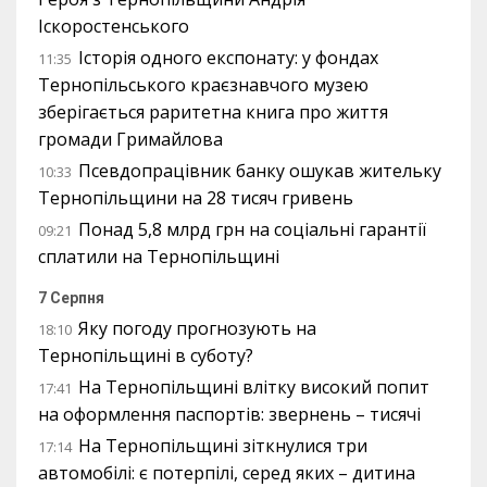
Іскоростенського
Історія одного експонату: у фондах
11:35
Тернопільського краєзнавчого музею
зберігається раритетна книга про життя
громади Гримайлова
Псевдопрацівник банку ошукав жительку
10:33
Тернопільщини на 28 тисяч гривень
Понад 5,8 млрд грн на соціальні гарантії
09:21
сплатили на Тернопільщині
7 Серпня
Яку погоду прогнозують на
18:10
Тернопільщині в суботу?
На Тернопільщині влітку високий попит
17:41
на оформлення паспортів: звернень – тисячі
На Тернопільщині зіткнулися три
17:14
автомобілі: є потерпілі, серед яких – дитина