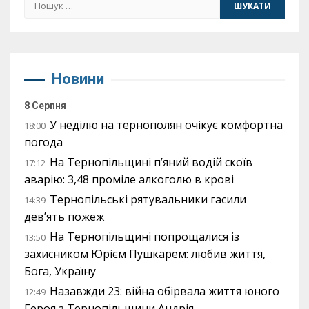
Пошук:
Новини
8 Серпня
У неділю на тернополян очікує комфортна
18:00
погода
На Тернопільщині п’яний водій скоїв
17:12
аварію: 3,48 проміле алкоголю в крові
Тернопільські рятувальники гасили
14:39
дев’ять пожеж
На Тернопільщині попрощалися із
13:50
захисником Юрієм Пушкарем: любив життя,
Бога, Україну
Назавжди 23: війна обірвала життя юного
12:49
Героя з Тернопільщини Андрія