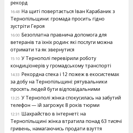
рекорд
На щиті повертається Іван Карабаник з
16:48
Тернопільщини: громада просить гідно
зустріти Героя
Безоплатна правнича допомога для
16:00
ветеранів та їхніх родин: які послуги можна
отримати та як звернутися
У Тернополі перевірили роботу
15:10
кондиціонерів у громадському транспорті
Рекордна спека і 12 пожеж в екосистемах
14:33
за добу на Тернопільщині: рятувальники
просять людей бути відповідальними
У Тернополі жінка спокусилась на забутий
13:25
телефон — їй загрожує 8 років тюрми
Шахрайство в інтернеті: на
12:31
Тернопільщині жінка втратила понад 63 тисячі
гривень, намагаючись продати взуття