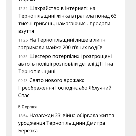
Шахрайство в інтернеті: на
12:31
Тернопільщині жінка втратила понад 63
тисячі гривень, намагаючись продати
взуття
На Тернопільщині лише в липні
11:26
затримали майже 200 п’яних водіїв
Шестеро потерпілих і розтрощені
10:35
авто: в поліції розповіли деталі ДТП на
Тернопільщині
Свято нового врожаю:
09:13
Преображення Господнє або Яблучний
Спас
5 Серпня
Назавжди 33: війна обірвала життя
18:54
уродженця Тернопільщини Дмитра
Березка