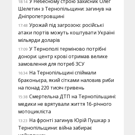
У Небесному строю захисник Олег
18:14
Шелетин з Тернопільщини: загинув на
Дніпропетровщині
Урожай під загрозою: російські
17:48
атаки портів можуть коштувати Україні
мільярди доларів
У Тернополі терміново потрібні
17:09
донори: центр крові отримав велике
замовлення для потреб ЗСУ
На Тернопільщині спіймали
16:34
браконьєра, який сітками наловив риби
на понад 220 тисяч гривень
Смертельна ДТП на Тернопільщині:
15:38
медики не врятували життя 16-річного
мотоцикліста
На фронті загинув Юрій Пушкар з
13:23
Тернопільщини: війна забирає