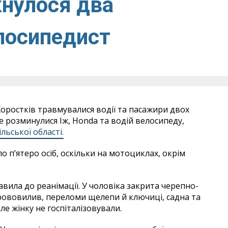
кнулося два
лосипедист
Хоростків травмувалися водії та пасажири двох
е розминулися Іж, Honda та водій велосипеду,
ільської області.
о п’ятеро осіб, оскільки на мотоциклах, окрім
ила до реанімації. У чоловіка закрита черепно-
крововилив, переломи щелепи й ключиці, садна та
ле жінку не госпіталізовували.