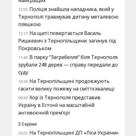
найкращих
Поліція знайшла нападника, який у
12:50
Тернополі травмував дитину металевою
пляшкою
На щиті повертається Василь
12:17
Ришкевич з Тернопільщини: загинув під
Покровськом
В парку “Загребелля” біля Тернополя
11:49
зрубали 248 дерев — справу передали до
суду
На Тернопільщині продовжують
10:39
гасити велику пожежу на сміттєзвалищі
Хор із Тернополя представив
09:39
Україну в Естонії на масштабній
антивоєнній прем’єрі
3 Серпня
На Тернопільщині ДП «Ліси України»
20:01