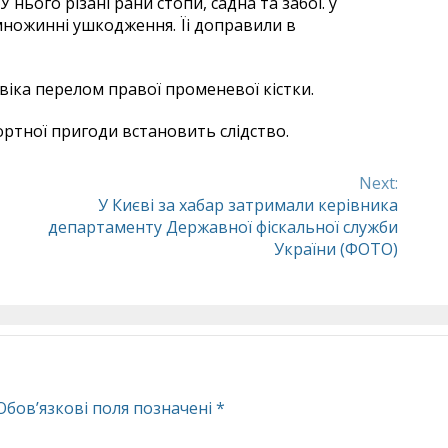
 нього різані рани стопи, садна та забої. у
множинні ушкодження. Їі доправили в
іка перелом правої променевої кістки.
ртної пригоди встановить слідство.
Next:
У Києві за хабар затримали керівника
департаменту Державної фіскальної служби
України (ФОТО)
Обов’язкові поля позначені
*