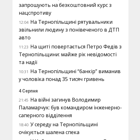
запрошують на безкоштовний курс з
нацспротиву
На Тернопільщині рятувальники
12:04
звільнили людину з понівеченого в ДТП
авто
На щиті повертається Петро Федів з
11:23
Тернопільщини: майже рік невідомості
та надії
На Тернопільщині “банкір” виманив
10:31
у чоловіка понад 35 тисяч гривень
4 Серпня
На війні загинув Володимир
21:45
Паламарчук: був командиром інженерно-
саперного відділення
У середу на Тернопільщині
18:40
очікується шалена спека