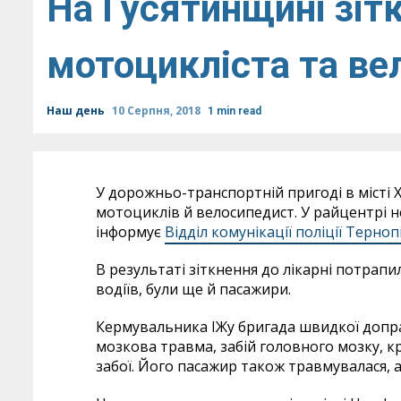
На Гусятинщині зіт
мотоцикліста та ве
Наш день
10 Серпня, 2018
1 min read
У дорожньо-транспортній пригоді в місті 
мотоциклів й велосипедист. У райцентрі н
інформує
Відділ комунікації поліції Терноп
В результаті зіткнення до лікарні потрапил
водіїв, були ще й пасажири.
Кермувальника ІЖу бригада швидкої доправ
мозкова травма, забій головного мозку, 
забої. Його пасажир також травмувалася, а