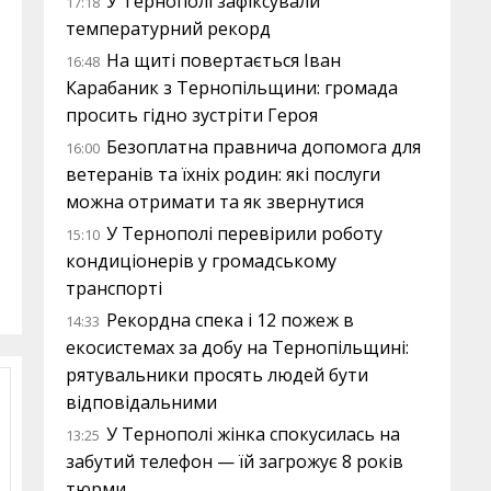
У Тернополі зафіксували
17:18
температурний рекорд
На щиті повертається Іван
16:48
Карабаник з Тернопільщини: громада
просить гідно зустріти Героя
Безоплатна правнича допомога для
16:00
ветеранів та їхніх родин: які послуги
можна отримати та як звернутися
У Тернополі перевірили роботу
15:10
кондиціонерів у громадському
транспорті
Рекордна спека і 12 пожеж в
14:33
екосистемах за добу на Тернопільщині:
рятувальники просять людей бути
відповідальними
У Тернополі жінка спокусилась на
13:25
забутий телефон — їй загрожує 8 років
тюрми