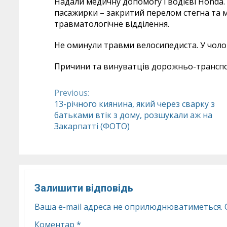
Надали медичну допомогу і водієві Honda. У
пасажирки – закритий перелом стегна та 
травматологічне відділення.
Не оминули травми велосипедиста. У чолов
Причини та винуватців дорожньо-транспо
Previous:
Continue
13-річного киянина, який через сварку з
батьками втік з дому, розшукали аж на
Reading
Закарпатті (ФОТО)
Залишити відповідь
Ваша e-mail адреса не оприлюднюватиметься.
Коментар
*