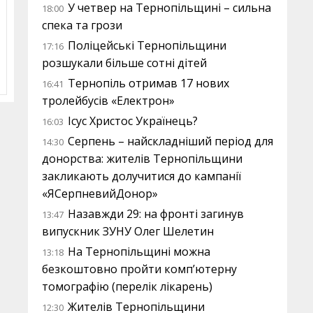
У четвер на Тернопільщині – сильна
18:00
спека та грози
Поліцейські Тернопільщини
17:16
розшукали більше сотні дітей
Тернопіль отримав 17 нових
16:41
тролейбусів «Електрон»
Ісус Христос Українець?
16:03
Серпень – найскладніший період для
14:30
донорства: жителів Тернопільщини
закликають долучитися до кампанії
«ЯСерпневийДонор»
Назавжди 29: на фронті загинув
13:47
випускник ЗУНУ Олег Шелетин
На Тернопільщині можна
13:18
безкоштовно пройти комп’ютерну
томографію (перелік лікарень)
Жителів Тернопільщини
12:30