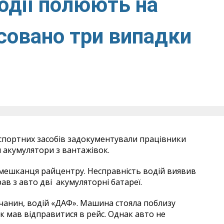
одії полюють на
совано три випадки
спортних засобів задокументували працівники
и акумулятори з вантажівок.
 мешканця райцентру. Несправність водій виявив
ав з авто дві акумуляторні батареї.
чанин, водій «ДАФ». Машина стояла поблизу
к мав відправитися в рейс. Однак авто не