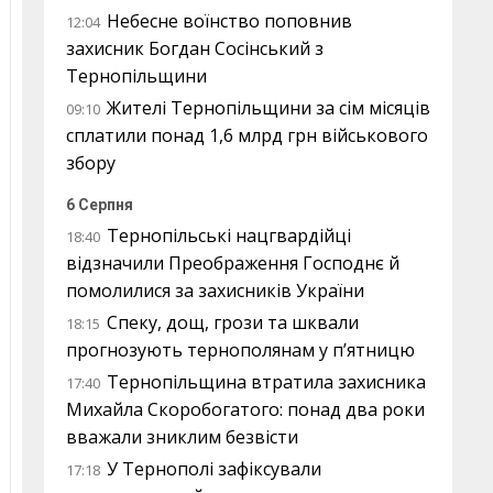
Небесне воїнство поповнив
12:04
захисник Богдан Сосінський з
Тернопільщини
Жителі Тернопільщини за сім місяців
09:10
сплатили понад 1,6 млрд грн військового
збору
6 Серпня
Тернопільські нацгвардійці
18:40
відзначили Преображення Господнє й
помолилися за захисників України
Спеку, дощ, грози та шквали
18:15
прогнозують тернополянам у п’ятницю
Тернопільщина втратила захисника
17:40
Михайла Скоробогатого: понад два роки
вважали зниклим безвісти
У Тернополі зафіксували
17:18