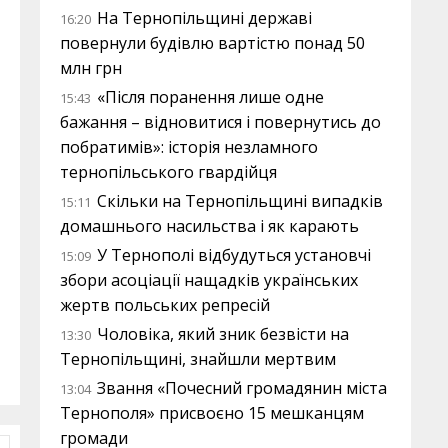
На Тернопільщині державі
16:20
повернули будівлю вартістю понад 50
млн грн
«Після поранення лише одне
15:43
бажання – відновитися і повернутись до
побратимів»: історія незламного
тернопільського гвардійця
Скільки на Тернопільщині випадків
15:11
домашнього насильства і як карають
У Тернополі відбудуться установчі
15:09
збори асоціації нащадків українських
жертв польських репресій
Чоловіка, який зник безвісти на
13:30
Тернопільщині, знайшли мертвим
Звання «Почесний громадянин міста
13:04
Тернополя» присвоєно 15 мешканцям
громади