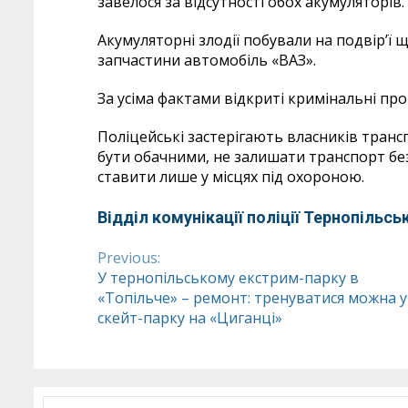
завелося за відсутності обох акумуляторів.
Акумуляторні злодії побували на подвір’
запчастини автомобіль «ВАЗ».
За усіма фактами відкриті кримінальні п
Поліцейські застерігають власників трансп
бути обачними, не залишати транспорт без 
ставити лише у місцях під охороною.
Відділ комунікації поліції Тернопільськ
Previous:
Continue
У тернопільському екстрим-парку в
«Топільче» – ремонт: тренуватися можна у
Reading
скейт-парку на «Циганці»