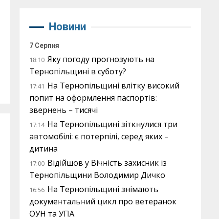
Новини
7 Серпня
Яку погоду прогнозують на
18:10
Тернопільщині в суботу?
На Тернопільщині влітку високий
17:41
попит на оформлення паспортів:
звернень – тисячі
На Тернопільщині зіткнулися три
17:14
автомобілі: є потерпілі, серед яких –
дитина
Відійшов у Вічність захисник із
17:00
Тернопільщини Володимир Дичко
На Тернопільщині знімають
16:56
документальний цикл про ветеранок
ОУН та УПА