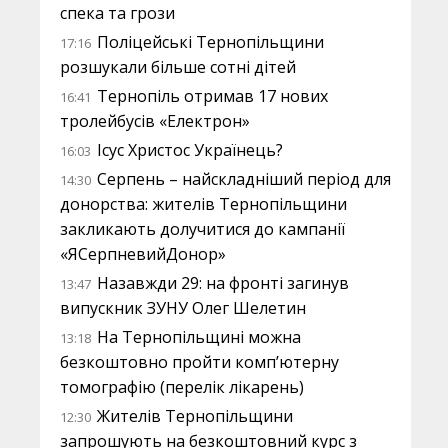
спека та грози
Поліцейські Тернопільщини
17:16
розшукали більше сотні дітей
Тернопіль отримав 17 нових
16:41
тролейбусів «Електрон»
Ісус Христос Українець?
16:03
Серпень – найскладніший період для
14:30
донорства: жителів Тернопільщини
закликають долучитися до кампанії
«ЯСерпневийДонор»
Назавжди 29: на фронті загинув
13:47
випускник ЗУНУ Олег Шелетин
На Тернопільщині можна
13:18
безкоштовно пройти комп’ютерну
томографію (перелік лікарень)
Жителів Тернопільщини
12:30
запрошують на безкоштовний курс з