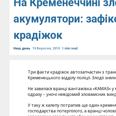
На Кременеччині зл
акумулятори: зафік
крадіжок
Наш день
19 Вересня, 2019
1 min read
Три факти крадіжок автозапчастин з тран
Кременецького відділу поліції. Злодії знял
Не завелася вранці вантажівка «КАМАЗ» у
одразу – уночі невідомий зловмисник викр
У таку ж халепу потрапив ще один кремен
господарства потерпілого, а вранці чолові