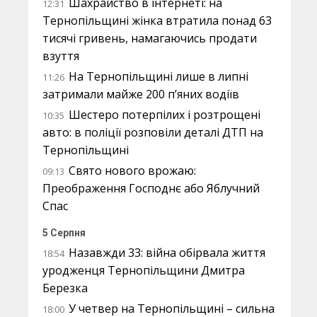
Шахрайство в інтернеті: на
12:31
Тернопільщині жінка втратила понад 63
тисячі гривень, намагаючись продати
взуття
На Тернопільщині лише в липні
11:26
затримали майже 200 п’яних водіїв
Шестеро потерпілих і розтрощені
10:35
авто: в поліції розповіли деталі ДТП на
Тернопільщині
Свято нового врожаю:
09:13
Преображення Господнє або Яблучний
Спас
5 Серпня
Назавжди 33: війна обірвала життя
18:54
уродженця Тернопільщини Дмитра
Березка
У четвер на Тернопільщині – сильна
18:00