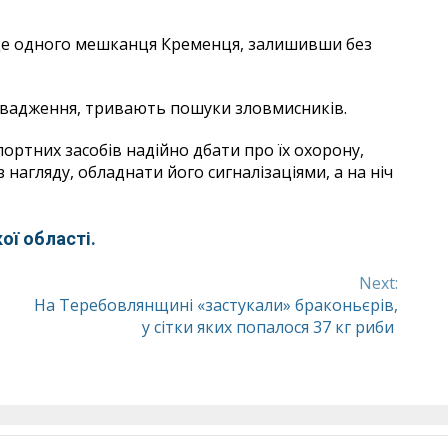
ї ще одного мешканця Кременця, залишивши без
ровадження, тривають пошуки зловмисників.
ортних засобів надійно дбати про їх охорону,
нагляду, обладнати його сигналізаціями, а на ніч
ої області.
Next:
На Теребовлянщині «застукали» браконьєрів,
у сітки яких попалося 37 кг риби