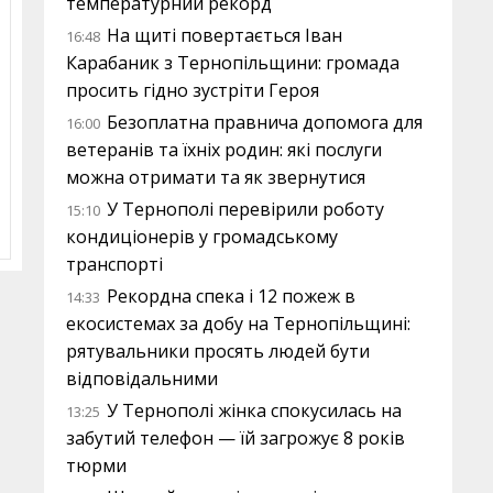
температурний рекорд
На щиті повертається Іван
16:48
Карабаник з Тернопільщини: громада
просить гідно зустріти Героя
Безоплатна правнича допомога для
16:00
ветеранів та їхніх родин: які послуги
можна отримати та як звернутися
У Тернополі перевірили роботу
15:10
кондиціонерів у громадському
транспорті
Рекордна спека і 12 пожеж в
14:33
екосистемах за добу на Тернопільщині:
рятувальники просять людей бути
відповідальними
У Тернополі жінка спокусилась на
13:25
забутий телефон — їй загрожує 8 років
тюрми