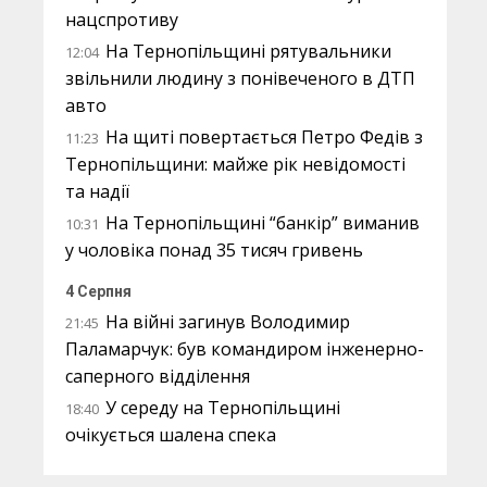
нацспротиву
На Тернопільщині рятувальники
12:04
звільнили людину з понівеченого в ДТП
авто
На щиті повертається Петро Федів з
11:23
Тернопільщини: майже рік невідомості
та надії
На Тернопільщині “банкір” виманив
10:31
у чоловіка понад 35 тисяч гривень
4 Серпня
На війні загинув Володимир
21:45
Паламарчук: був командиром інженерно-
саперного відділення
У середу на Тернопільщині
18:40
очікується шалена спека