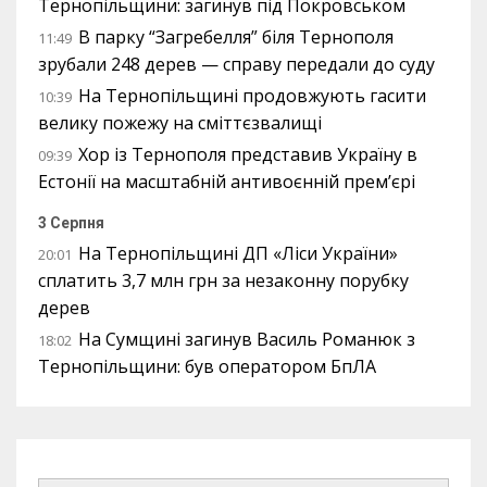
Тернопільщини: загинув під Покровськом
В парку “Загребелля” біля Тернополя
11:49
зрубали 248 дерев — справу передали до суду
На Тернопільщині продовжують гасити
10:39
велику пожежу на сміттєзвалищі
Хор із Тернополя представив Україну в
09:39
Естонії на масштабній антивоєнній прем’єрі
3 Серпня
На Тернопільщині ДП «Ліси України»
20:01
сплатить 3,7 млн грн за незаконну порубку
дерев
На Сумщині загинув Василь Романюк з
18:02
Тернопільщини: був оператором БпЛА