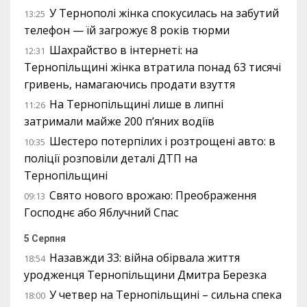
У Тернополі жінка спокусилась на забутий
13:25
телефон — їй загрожує 8 років тюрми
Шахрайство в інтернеті: на
12:31
Тернопільщині жінка втратила понад 63 тисячі
гривень, намагаючись продати взуття
На Тернопільщині лише в липні
11:26
затримали майже 200 п’яних водіїв
Шестеро потерпілих і розтрощені авто: в
10:35
поліції розповіли деталі ДТП на
Тернопільщині
Свято нового врожаю: Преображення
09:13
Господнє або Яблучний Спас
5 Серпня
Назавжди 33: війна обірвала життя
18:54
уродженця Тернопільщини Дмитра Березка
У четвер на Тернопільщині – сильна спека
18:00