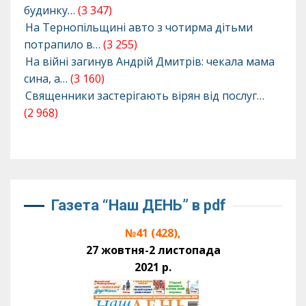
будинку…
(3 347)
На Тернопільщині авто з чотирма дітьми
потрапило в…
(3 255)
На війні загинув Андрій Дмитрів: чекала мама
сина, а…
(3 160)
Священники застерігають вірян від послуг…
(2 968)
Газета “Наш ДЕНЬ” в pdf
№41 (428),
27 жовтня-2 листопада
2021 р.