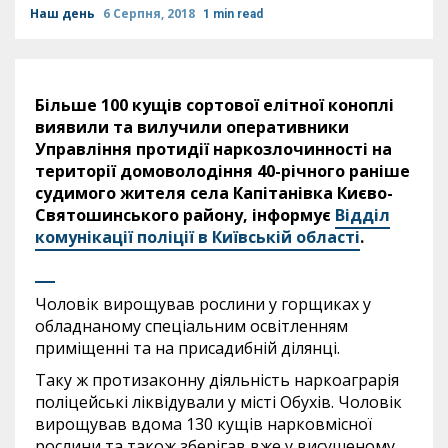
Наш день
6 Серпня, 2018
1 min read
Більше 100 кущів сортової елітної коноплі
виявили та вилучили оперативники
Управління протидії наркозлочинності на
території домоволодіння 40-річного раніше
судимого жителя села Капітанівка Києво-
Святошинського району, інформує
Відділ
комунікації поліції в Київській області
.
Чоловік вирощував рослини у горщиках у
обладнаному спеціальним освітленням
приміщенні та на присадибній ділянці.
Таку ж протизаконну діяльність наркоаграрія
поліцейські ліквідували у місті Обухів. Чоловік
вирощував вдома 130 кущів нарковмісної
рослини та також зберігав вже у висушеному