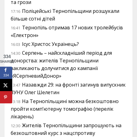
та грози
Поліцейські Тернопільщини розшукали
17:16
більше сотні дітей
Тернопіль отримав 17 нових тролейбусів
16:41
«Електрон»
Ісус Христос Українець?
16:03
Серпень – найскладніший період для
14:30
334
донорства: жителів Тернопільщини
SHARES
закликають долучитися до кампанії
«ЯСерпневийДонор»
334
Назавжди 29: на фронті загинув випускник
13:47
ЗУНУ Олег Шелетин
На Тернопільщині можна безкоштовно
13:18
пройти комп’ютерну томографію (перелік
лікарень)
Жителів Тернопільщини запрошують на
12:30
безкоштовний курс з нацспротиву