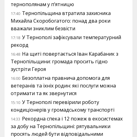
тернополянам у п’ятницю
Тернопільщина втратила захисника
17:40
Михайла Скоробогатого: понад два роки
вважали зниклим безвісти
У Тернополі зафіксували температурний
17:18
рекорд
На щиті повертається Іван Карабаник з
16:48
Тернопільщини: громада просить гідно
зустріти Героя
Безоплатна правнича допомога для
16:00
ветеранів та їхніх родин: які послуги можна
отримати та як звернутися
У Тернополі перевірили роботу
15:10
кондиціонерів у громадському транспорті
Рекордна спека і 12 пожеж в екосистемах
14:33
за добу на Тернопільщині: рятувальники
просять людей бути відповідальними