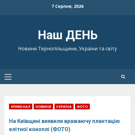
Skip
7 Серпня, 2026
to
content
Наш ДЕНЬ
Новини Тернопільщини, України та світу
Primary
Menu
КРИМІНАЛ
НОВИНИ
УКРАЇНА
ФОТО
На Київщині виявили вражаючу плантацію
елітної коноплі (ФОТО)