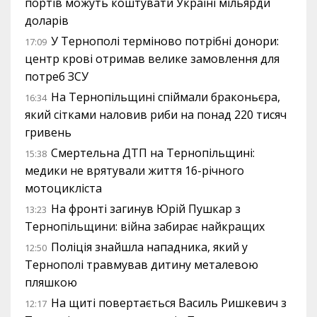
портів можуть коштувати Україні мільярди
доларів
У Тернополі терміново потрібні донори:
17:09
центр крові отримав велике замовлення для
потреб ЗСУ
На Тернопільщині спіймали браконьєра,
16:34
який сітками наловив риби на понад 220 тисяч
гривень
Смертельна ДТП на Тернопільщині:
15:38
медики не врятували життя 16-річного
мотоцикліста
На фронті загинув Юрій Пушкар з
13:23
Тернопільщини: війна забирає найкращих
Поліція знайшла нападника, який у
12:50
Тернополі травмував дитину металевою
пляшкою
На щиті повертається Василь Ришкевич з
12:17