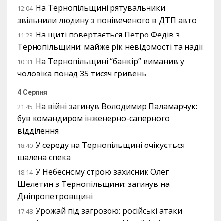
На Тернопільщині рятувальники
12:04
звільнили людину з понівеченого в ДТП авто
На щиті повертається Петро Федів з
11:23
Тернопільщини: майже рік невідомості та надії
На Тернопільщині “банкір” виманив у
10:31
чоловіка понад 35 тисяч гривень
4 Серпня
На війні загинув Володимир Паламарчук:
21:45
був командиром інженерно-саперного
відділення
У середу на Тернопільщині очікується
18:40
шалена спека
У Небесному строю захисник Олег
18:14
Шелетин з Тернопільщини: загинув на
Дніпропетровщині
Урожай під загрозою: російські атаки
17:48