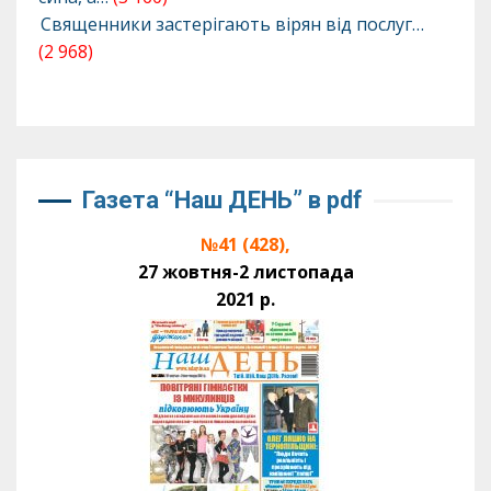
Священники застерігають вірян від послуг…
(2 968)
Газета “Наш ДЕНЬ” в pdf
№41 (428),
27 жовтня-2 листопада
2021 р.