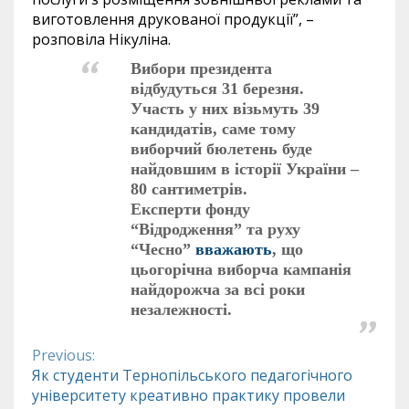
виготовлення друкованої продукції”, –
розповіла Нікуліна.
Вибори президента
відбудуться 31 березня.
Участь у них візьмуть 39
кандидатів, саме тому
виборчий бюлетень буде
найдовшим в історії України –
80 сантиметрів.
Експерти фонду
“Відродження” та руху
“Чесно”
вважають
, що
цьогорічна виборча кампанія
найдорожча за всі роки
незалежності.
Previous:
Continue
Як студенти Тернопільського педагогічного
університету креативно практику провели
Reading