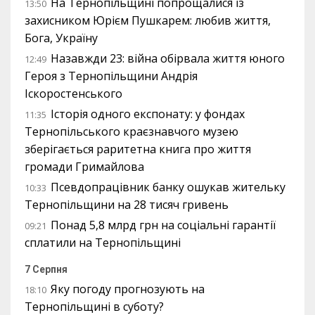
На Тернопільщині попрощалися із
13:50
захисником Юрієм Пушкарем: любив життя,
Бога, Україну
Назавжди 23: війна обірвала життя юного
12:49
Героя з Тернопільщини Андрія
Іскоростенського
Історія одного експонату: у фондах
11:35
Тернопільського краєзнавчого музею
зберігається раритетна книга про життя
громади Гримайлова
Псевдопрацівник банку ошукав жительку
10:33
Тернопільщини на 28 тисяч гривень
Понад 5,8 млрд грн на соціальні гарантії
09:21
сплатили на Тернопільщині
7 Серпня
Яку погоду прогнозують на
18:10
Тернопільщині в суботу?