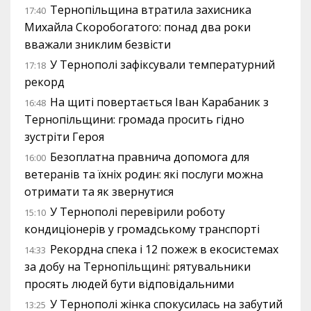
Тернопільщина втратила захисника
17:40
Михайла Скоробогатого: понад два роки
вважали зниклим безвісти
У Тернополі зафіксували температурний
17:18
рекорд
На щиті повертається Іван Карабаник з
16:48
Тернопільщини: громада просить гідно
зустріти Героя
Безоплатна правнича допомога для
16:00
ветеранів та їхніх родин: які послуги можна
отримати та як звернутися
У Тернополі перевірили роботу
15:10
кондиціонерів у громадському транспорті
Рекордна спека і 12 пожеж в екосистемах
14:33
за добу на Тернопільщині: рятувальники
просять людей бути відповідальними
У Тернополі жінка спокусилась на забутий
13:25