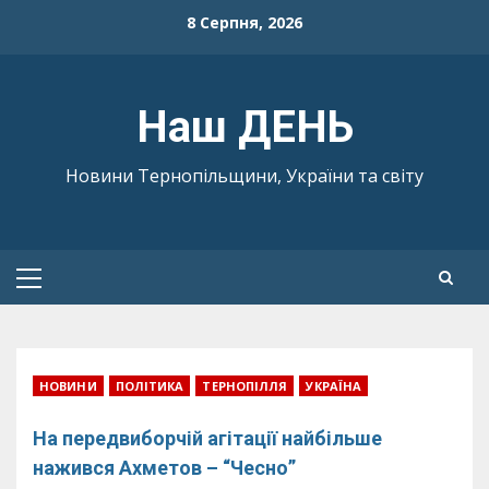
Skip
8 Серпня, 2026
to
content
Наш ДЕНЬ
Новини Тернопільщини, України та світу
Primary
Menu
НОВИНИ
ПОЛІТИКА
ТЕРНОПІЛЛЯ
УКРАЇНА
На передвиборчій агітації найбільше
нажився Ахметов – “Чесно”