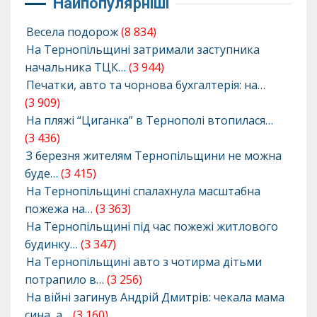
Найпопулярніші
Весела подорож
(8 834)
На Тернопільщині затримали заступника
начальника ТЦК…
(3 944)
Печатки, авто та чорнова бухгалтерія: на…
(3 909)
На пляжі “Циганка” в Тернополі втопилася…
(3 436)
З березня жителям Тернопільщини не можна
буде…
(3 415)
На Тернопільщині спалахнула масштабна
пожежа на…
(3 363)
На Тернопільщині під час пожежі житлового
будинку…
(3 347)
На Тернопільщині авто з чотирма дітьми
потрапило в…
(3 256)
На війні загинув Андрій Дмитрів: чекала мама
сина, а…
(3 160)