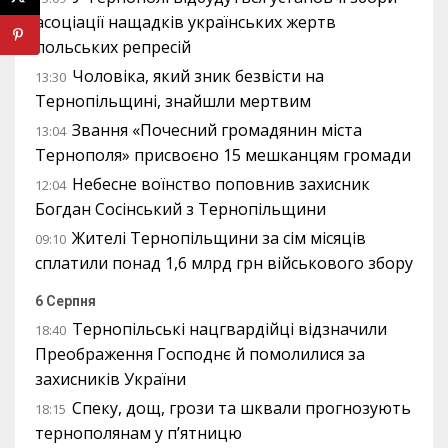
асоціації нащадків українських жертв
польських репресій
Чоловіка, який зник безвісти на
13:30
Тернопільщині, знайшли мертвим
Звання «Почесний громадянин міста
13:04
Тернополя» присвоєно 15 мешканцям громади
Небесне воїнство поповнив захисник
12:04
Богдан Сосінський з Тернопільщини
Жителі Тернопільщини за сім місяців
09:10
сплатили понад 1,6 млрд грн військового збору
6 Серпня
Тернопільські нацгвардійці відзначили
18:40
Преображення Господнє й помолилися за
захисників України
Спеку, дощ, грози та шквали прогнозують
18:15
тернополянам у п’ятницю