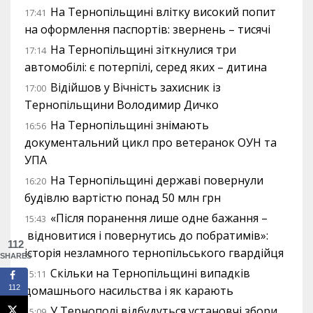
На Тернопільщині влітку високий попит
17:41
на оформлення паспортів: звернень – тисячі
На Тернопільщині зіткнулися три
17:14
автомобілі: є потерпілі, серед яких – дитина
Відійшов у Вічність захисник із
17:00
Тернопільщини Володимир Дичко
На Тернопільщині знімають
16:56
документальний цикл про ветеранок ОУН та
УПА
На Тернопільщині державі повернули
16:20
будівлю вартістю понад 50 млн грн
«Після поранення лише одне бажання –
15:43
відновитися і повернутись до побратимів»:
112
історія незламного тернопільського гвардійця
SHARES
Скільки на Тернопільщині випадків
15:11
112
домашнього насильства і як карають
У Тернополі відбудуться установчі збори
15:09