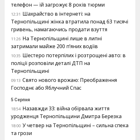
телефон — їй загрожує 8 років тюрми
Шахрайство в інтернеті: на
12:31
Тернопільщині жінка втратила понад 63 тисячі
гривень, намагаючись продати взуття
На Тернопільщині лише в липні
11:26
затримали майже 200 п’яних водіїв
Шестеро потерпілих і розтрощені авто: в
10:35
поліції розповіли деталі ДТП на
Тернопільщині
Свято нового врожаю: Преображення
09:13
Господнє або Яблучний Спас
5 Серпня
Назавжди 33: війна обірвала життя
18:54
уродженця Тернопільщини Дмитра Березка
У четвер на Тернопільщині – сильна спека
18:00
та грози