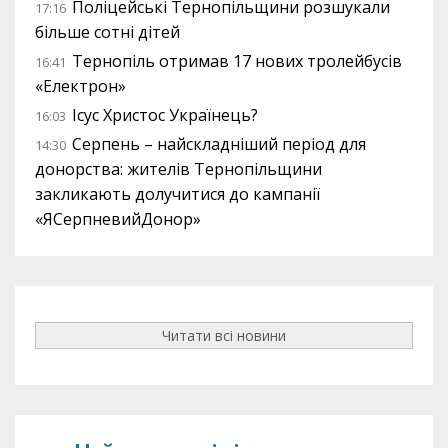
Поліцейські Тернопільщини розшукали
17:16
більше сотні дітей
Тернопіль отримав 17 нових тролейбусів
16:41
«Електрон»
Ісус Христос Українець?
16:03
Серпень – найскладніший період для
14:30
донорства: жителів Тернопільщини
закликають долучитися до кампанії
«ЯСерпневийДонор»
Читати всі новини