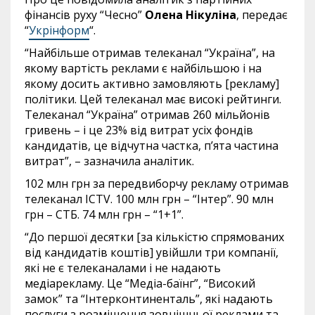
фінансів руху “Чесно”
Олена Нікуліна
, передає
“
Укрінформ
“.
“Найбільше отримав телеканал “Україна”, на
якому вартість реклами є найбільшою і на
якому досить активно замовляють [рекламу]
політики. Цей телеканал має високі рейтинги.
Телеканал “Україна” отримав 260 мільйонів
гривень – і це 23% від витрат усіх фондів
кандидатів, це відчутна частка, п’ята частина
витрат”, – зазначила аналітик.
102 млн грн за передвиборчу рекламу отримав
телеканал ICTV. 100 млн грн – “Інтер”. 90 млн
грн – СТБ. 74 млн грн – “1+1”.
“До першої десятки [за кількістю спрямованих
від кандидатів коштів] увійшли три компанії,
які не є телеканалами і не надають
медіарекламу. Це “Медіа-баїнг”, “Високий
замок” та “Інтерконтиненталь”, які надають
послуги з розміщення зовнішньої реклами та