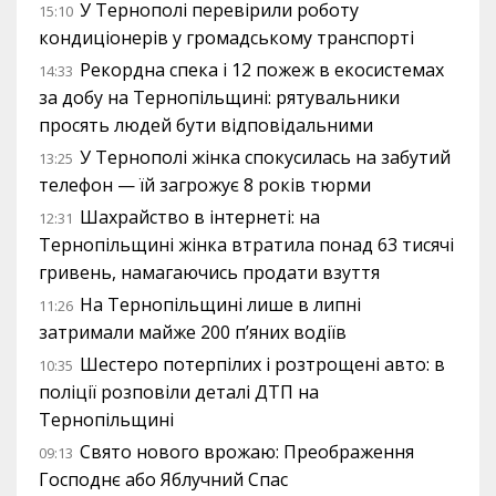
У Тернополі перевірили роботу
15:10
кондиціонерів у громадському транспорті
Рекордна спека і 12 пожеж в екосистемах
14:33
за добу на Тернопільщині: рятувальники
просять людей бути відповідальними
У Тернополі жінка спокусилась на забутий
13:25
телефон — їй загрожує 8 років тюрми
Шахрайство в інтернеті: на
12:31
Тернопільщині жінка втратила понад 63 тисячі
гривень, намагаючись продати взуття
На Тернопільщині лише в липні
11:26
затримали майже 200 п’яних водіїв
Шестеро потерпілих і розтрощені авто: в
10:35
поліції розповіли деталі ДТП на
Тернопільщині
Свято нового врожаю: Преображення
09:13
Господнє або Яблучний Спас