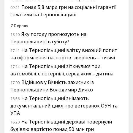
Понад 5,8 млрд грн на соціальні гарантії
09:21
сплатили на Тернопільщині
7 Серпня
Яку погоду прогнозують на
18:10
Тернопільщині в суботу?
На Тернопільщині влітку високий попит
17:41
на оформлення паспортів: звернень – тисячі
На Тернопільщині зіткнулися три
17:14
автомобілі: є потерпілі, серед яких – дитина
Відійшов у Вічність захисник із
17:00
Тернопільщини Володимир Дичко
На Тернопільщині знімають
16:56
документальний цикл про ветеранок ОУН та
УПА
На Тернопільщині державі повернули
16:20
будівлю вартістю понад 50 млн грн