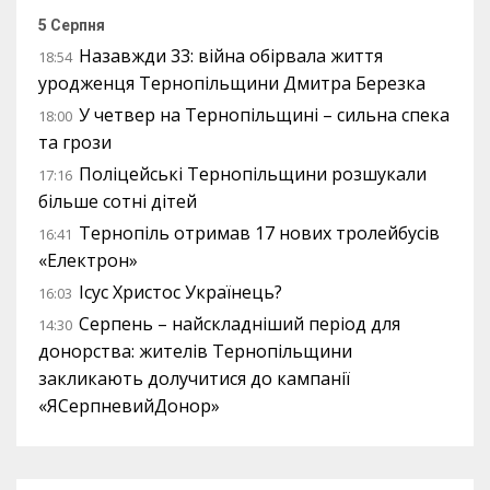
5 Серпня
Назавжди 33: війна обірвала життя
18:54
уродженця Тернопільщини Дмитра Березка
У четвер на Тернопільщині – сильна спека
18:00
та грози
Поліцейські Тернопільщини розшукали
17:16
більше сотні дітей
Тернопіль отримав 17 нових тролейбусів
16:41
«Електрон»
Ісус Христос Українець?
16:03
Серпень – найскладніший період для
14:30
донорства: жителів Тернопільщини
закликають долучитися до кампанії
«ЯСерпневийДонор»