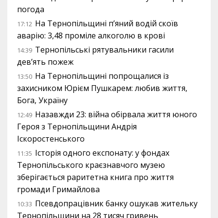
погода
На Тернопільщині п’яний водій скоїв
17:12
аварію: 3,48 проміле алкоголю в крові
Тернопільські рятувальники гасили
14:39
дев’ять пожеж
На Тернопільщині попрощалися із
13:50
захисником Юрієм Пушкарем: любив життя,
Бога, Україну
Назавжди 23: війна обірвала життя юного
12:49
Героя з Тернопільщини Андрія
Іскоростенського
Історія одного експонату: у фондах
11:35
Тернопільського краєзнавчого музею
зберігається раритетна книга про життя
громади Гримайлова
Псевдопрацівник банку ошукав жительку
10:33
Тернопільщини на 28 тисяч гривень