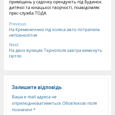
приміщень у садочку орендують під Будинок
дитячої та юнацької творчості, поавідомляє
прес-служба ТОДА.
Previous:
Continue
На Кременеччині під колеса авто потрапила
неповнолітня
Reading
Next:
На двох вулицях Тернополя завтра вимкнуть
світло
Залишити відповідь
Ваша e-mail адреса не
оприлюднюватиметься.
Обов’язкові поля
позначені
*