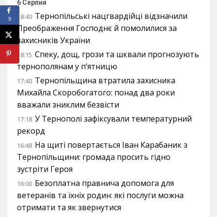
6 Серпня
Тернопільські нацгвардійці відзначили
18:40
9
Преображення Господнє й помолилися за
захисників України
Спеку, дощ, грози та шквали прогнозують
18:15
тернополянам у п’ятницю
Тернопільщина втратила захисника
17:40
Михайла Скоробогатого: понад два роки
вважали зниклим безвісти
У Тернополі зафіксували температурний
17:18
рекорд
На щиті повертається Іван Карабаник з
16:48
Тернопільщини: громада просить гідно
зустріти Героя
Безоплатна правнича допомога для
16:00
ветеранів та їхніх родин: які послуги можна
отримати та як звернутися