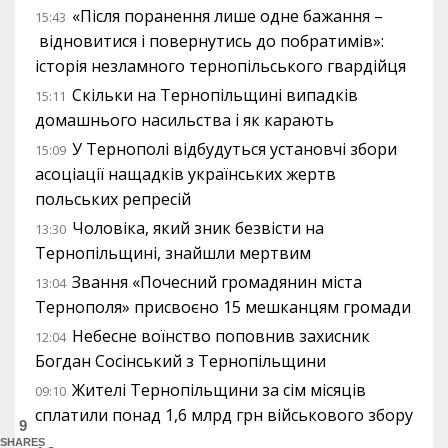
«Після поранення лише одне бажання –
15:43
відновитися і повернутись до побратимів»:
історія незламного тернопільського гвардійця
Скільки на Тернопільщині випадків
15:11
домашнього насильства і як карають
У Тернополі відбудуться установчі збори
15:09
асоціації нащадків українських жертв
польських репресій
Чоловіка, який зник безвісти на
13:30
Тернопільщині, знайшли мертвим
Звання «Почесний громадянин міста
13:04
Тернополя» присвоєно 15 мешканцям громади
Небесне воїнство поповнив захисник
12:04
Богдан Сосінський з Тернопільщини
Жителі Тернопільщини за сім місяців
09:10
сплатили понад 1,6 млрд грн військового збору
9
SHARES