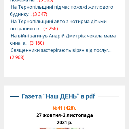
На Тернопільщині під час пожежі житлового
будинку…
(3 347)
На Тернопільщині авто з чотирма дітьми
потрапило в…
(3 256)
На війні загинув Андрій Дмитрів: чекала мама
сина, а…
(3 160)
Священники застерігають вірян від послуг…
(2 968)
Газета “Наш ДЕНЬ” в pdf
№41 (428),
27 жовтня-2 листопада
2021 р.