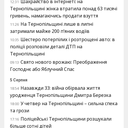
Шахрайство в інтернеті: на
12:31
Тернопільщині жінка втратила понад 63 тисячі
гривень, намагаючись продати взуття
На Тернопільщині лише в липні
11:26
затримали майже 200 п’яних водіїв
Шестеро потерпілих і розтрощені авто: в
10:35
поліції розповіли деталі ДТП на
Тернопільщині
Свято нового врожаю: Преображення
09:13
Господнє або Яблучний Спас
5 Серпня
Назавжди 33: війна обірвала життя
18:54
уродженця Тернопільщини Дмитра Березка
У четвер на Тернопільщині – сильна спека
18:00
та грози
Поліцейські Тернопільщини розшукали
17:16
більше сотні дітей