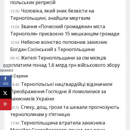
польських репресій
Чоловіка, який зник безвісти на
13:30
Тернопільщині, знайшли мертвим
Звання «Почесний громадянин міста
13:04
Тернополя» присвоєно 15 мешканцям громади
Небесне воїнство поповнив захисник
12:04
Богдан Сосінський з Тернопільщини
Жителі Тернопільщини за сім місяців
09:10
сплатили понад 1,6 млрд грн військового збору
632
SHARES
6 Серпня
Тернопільські нацгвардійці відзначили
632
18:40
Преображення Господнє й помолилися за
захисників України
Спеку, дощ, грози та шквали прогнозують
18:15
тернополянам у п’ятницю
Тернопільщина втратила захисника
17:40
Михайла Скоробогатого: понад два роки