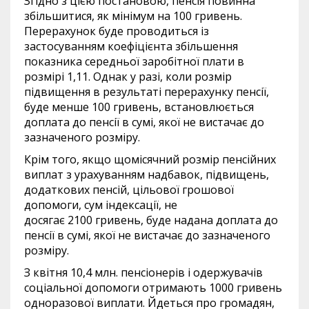
Згідно з цією постановою, пенсія повинна
збільшитися, як мінімум на 100 гривень.
Перерахунок буде проводиться із
застосуванням коефіцієнта збільшення
показника середньої заробітної плати в
розмірі 1,11. Однак у разі, коли розмір
підвищення в результаті перерахунку пенсії,
буде менше 100 гривень, встановлюється
доплата до пенсії в сумі, якої не вистачає до
зазначеного розміру.
Крім того, якщо щомісячний розмір пенсійних
виплат з урахуванням надбавок, підвищень,
додаткових пенсій, цільової грошової
допомоги, сум індексації, не
досягає
2100
гривень, буде надана доплата до
пенсії в сумі, якої не вистачає до зазначеного
розміру.
З квітня 10,4 млн
.
пенсіонерів і одержувачів
соціальної допомоги отримають
1000
гривень
одноразової виплати.
Йдеться про громадян,