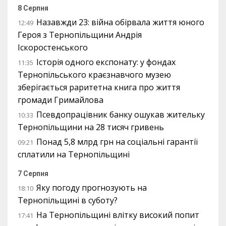
8 Серпня
Назавжди 23: війна обірвала життя юного
12:49
Героя з Тернопільщини Андрія
Іскоростенського
Історія одного експонату: у фондах
11:35
Тернопільського краєзнавчого музею
зберігається раритетна книга про життя
громади Гримайлова
Псевдопрацівник банку ошукав жительку
10:33
Тернопільщини на 28 тисяч гривень
Понад 5,8 млрд грн на соціальні гарантії
09:21
сплатили на Тернопільщині
7 Серпня
Яку погоду прогнозують на
18:10
Тернопільщині в суботу?
На Тернопільщині влітку високий попит
17:41