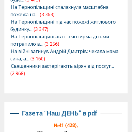
На Тернопільщині спалахнула масштабна
пожежа на…
(3 363)
На Тернопільщині під час пожежі житлового
будинку…
(3 347)
На Тернопільщині авто з чотирма дітьми
потрапило в…
(3 256)
На війні загинув Андрій Дмитрів: чекала мама
сина, а…
(3 160)
Священники застерігають вірян від послуг…
(2 968)
Газета “Наш ДЕНЬ” в pdf
№41 (428),