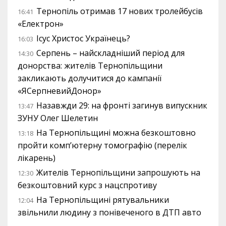
Тернопіль отримав 17 нових тролейбусів
16:41
«Електрон»
Ісус Христос Українець?
16:03
Серпень – найскладніший період для
14:30
донорства: жителів Тернопільщини
закликають долучитися до кампанії
«ЯСерпневийДонор»
Назавжди 29: на фронті загинув випускник
13:47
ЗУНУ Олег Шелетин
На Тернопільщині можна безкоштовно
13:18
пройти комп’ютерну томографію (перелік
лікарень)
Жителів Тернопільщини запрошують на
12:30
безкоштовний курс з нацспротиву
На Тернопільщині рятувальники
12:04
звільнили людину з понівеченого в ДТП авто