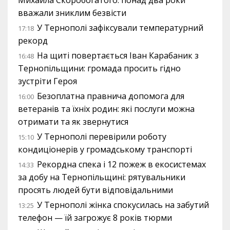
вважали зниклим безвісти
У Тернополі зафіксували температурний
17:18
рекорд
На щиті повертається Іван Карабаник з
16:48
Тернопільщини: громада просить гідно
зустріти Героя
Безоплатна правнича допомога для
16:00
ветеранів та їхніх родин: які послуги можна
отримати та як звернутися
У Тернополі перевірили роботу
15:10
кондиціонерів у громадському транспорті
Рекордна спека і 12 пожеж в екосистемах
14:33
за добу на Тернопільщині: рятувальники
просять людей бути відповідальними
У Тернополі жінка спокусилась на забутий
13:25
телефон — їй загрожує 8 років тюрми