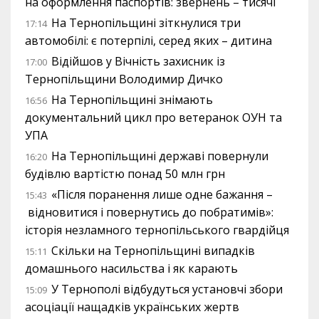
на оформлення паспортів: звернень – тисячі
На Тернопільщині зіткнулися три
17:14
автомобілі: є потерпілі, серед яких – дитина
Відійшов у Вічність захисник із
17:00
Тернопільщини Володимир Дичко
На Тернопільщині знімають
16:56
документальний цикл про ветеранок ОУН та
УПА
На Тернопільщині державі повернули
16:20
будівлю вартістю понад 50 млн грн
«Після поранення лише одне бажання –
15:43
відновитися і повернутись до побратимів»:
історія незламного тернопільського гвардійця
Скільки на Тернопільщині випадків
15:11
домашнього насильства і як карають
У Тернополі відбудуться установчі збори
15:09
асоціації нащадків українських жертв