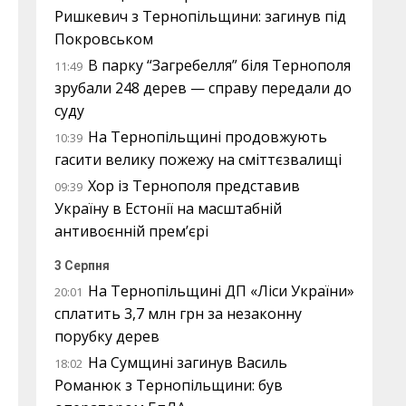
Ришкевич з Тернопільщини: загинув під
Покровськом
В парку “Загребелля” біля Тернополя
11:49
зрубали 248 дерев — справу передали до
суду
На Тернопільщині продовжують
10:39
гасити велику пожежу на сміттєзвалищі
Хор із Тернополя представив
09:39
Україну в Естонії на масштабній
антивоєнній прем’єрі
3 Серпня
На Тернопільщині ДП «Ліси України»
20:01
сплатить 3,7 млн грн за незаконну
порубку дерев
На Сумщині загинув Василь
18:02
Романюк з Тернопільщини: був