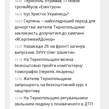
Тернопіль отримав 17 нових
16:41
тролейбусів «Електрон»
Ісус Христос Українець?
16:03
Серпень – найскладніший період для
14:30
донорства: жителів Тернопільщини
закликають долучитися до кампанії
«ЯСерпневийДонор»
Назавжди 29: на фронті загинув
13:47
випускник ЗУНУ Олег Шелетин
На Тернопільщині можна
13:18
безкоштовно пройти комп’ютерну
томографію (перелік лікарень)
Жителів Тернопільщини
12:30
запрошують на безкоштовний курс з
нацспротиву
На Тернопільщині рятувальники
12:04
звільнили людину з понівеченого в ДТП