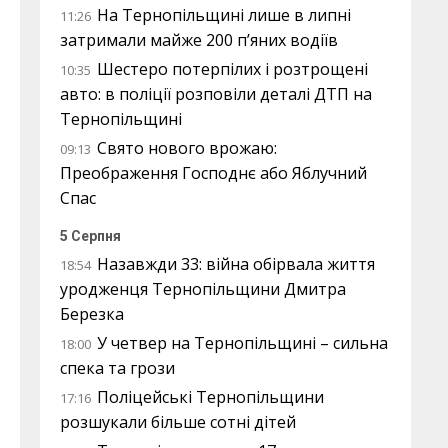
На Тернопільщині лише в липні
11:26
затримали майже 200 п’яних водіїв
Шестеро потерпілих і розтрощені
10:35
авто: в поліції розповіли деталі ДТП на
Тернопільщині
Свято нового врожаю:
09:13
Преображення Господнє або Яблучний
Спас
5 Серпня
Назавжди 33: війна обірвала життя
18:54
уродженця Тернопільщини Дмитра
Березка
У четвер на Тернопільщині – сильна
18:00
спека та грози
Поліцейські Тернопільщини
17:16
розшукали більше сотні дітей