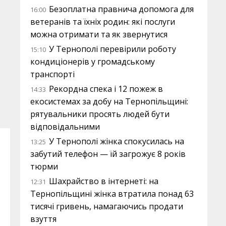
Безоплатна правнича допомога для
16:00
ветеранів та їхніх родин: які послуги
можна отримати та як звернутися
У Тернополі перевірили роботу
15:10
кондиціонерів у громадському
транспорті
Рекордна спека і 12 пожеж в
14:33
екосистемах за добу на Тернопільщині:
рятувальники просять людей бути
відповідальними
У Тернополі жінка спокусилась на
13:25
забутий телефон — їй загрожує 8 років
тюрми
Шахрайство в інтернеті: на
12:31
Тернопільщині жінка втратила понад 63
тисячі гривень, намагаючись продати
взуття