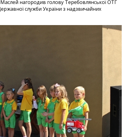
ор Маслей нагородив голову Теребовлянської ОТГ
ержавної служби України з надзвичайних