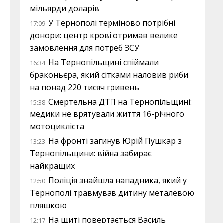
мільярди доларів
У Тернополі терміново потрібні
17:09
донори: центр крові отримав велике
замовлення для потреб ЗСУ
На Тернопільщині спіймали
16:34
браконьєра, який сітками наловив риби
на понад 220 тисяч гривень
Смертельна ДТП на Тернопільщині:
15:38
медики не врятували життя 16-річного
мотоцикліста
На фронті загинув Юрій Пушкар з
13:23
Тернопільщини: війна забирає
найкращих
Поліція знайшла нападника, який у
12:50
Тернополі травмував дитину металевою
пляшкою
На щиті повертається Василь
12:17