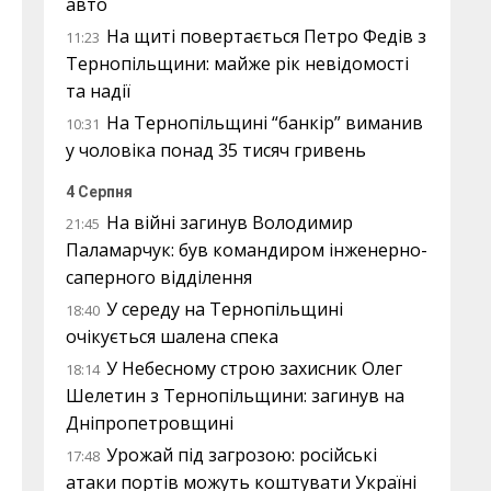
авто
На щиті повертається Петро Федів з
11:23
Тернопільщини: майже рік невідомості
та надії
На Тернопільщині “банкір” виманив
10:31
у чоловіка понад 35 тисяч гривень
4 Серпня
На війні загинув Володимир
21:45
Паламарчук: був командиром інженерно-
саперного відділення
У середу на Тернопільщині
18:40
очікується шалена спека
У Небесному строю захисник Олег
18:14
Шелетин з Тернопільщини: загинув на
Дніпропетровщині
Урожай під загрозою: російські
17:48
атаки портів можуть коштувати Україні