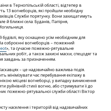
їни в Тернопільській області, відтепер в
ь 13 вогнеборців, які пройшли необхідну
фахівців Служби порятунку. Вони захищатимуть
ле й ближні села: Буданів, Папірня,
Могильниця.
 будівлі, яку оснащено усім необхідним для
 На озброєнні вогнеборців – пожежний
eot
», та сучасне пожежно-рятувальне
альних робіт, а також захисні маски, спецодяг та
ня завдань за призначенням.
Ласкавцях – це надзвичайно важлива подія.
ть мінімізувати час перебування екіпажу в
нікою місцеві вогнеборці, у випадку виникнення
и руйнівній стихії вогню, або стримувати її до
ьник пожежно-рятувальної служби області Віктор
исту населення і територій від надзвичайних