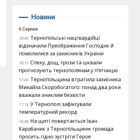
Новини
6 Серпня
Тернопільські нацгвардійці
18:40
відзначили Преображення Господнє й
помолилися за захисників України
Спеку, дощ, грози та шквали
18:15
прогнозують тернополянам у п’ятницю
Тернопільщина втратила захисника
17:40
Михайла Скоробогатого: понад два роки
вважали зниклим безвісти
У Тернополі зафіксували
17:18
температурний рекорд
На щиті повертається Іван
16:48
Карабаник з Тернопільщини: громада
просить гідно зустріти Героя