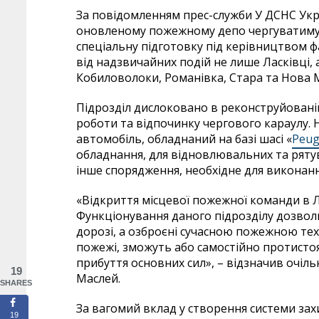
За повідомленням прес-служби У ДСНС Укра
оновленому пожежному депо чергуватимут
спеціальну підготовку під керівництвом 
від надзвичайних подій не лише Ласківці, а
Кобиловолоки, Романівка, Стара та Нова 
Підрозділ дислоковано в реконструйованій
роботи та відпочинку чергового караулу.
автомобіль, обладнаний на базі шасі «
Peug
обладнання, для відновлювальних та рятув
інше спорядження, необхідне для виконан
«Відкриття місцевої пожежної команди в 
Функціонування даного підрозділу дозволи
дорозі, а озброєні сучасною пожежною тех
пожежі, зможуть або самостійно протистоят
прибуття основних сил», – відзначив очіл
19
Маслей.
SHARES
За вагомий вклад у створення системи зах
19