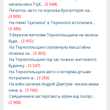
начальника ТЦК…
(3 944)
Печатки, авто та чорнова бухгалтерія: на…
(3 909)
На пляжі “Циганка” в Тернополі втопилася…
(3 436)
З березня жителям Тернопільщини не можна
буде…
(3 415)
На Тернопільщині спалахнула масштабна
пожежа на…
(3 363)
На Тернопільщині під час пожежі житлового
будинку…
(3 347)
На Тернопільщині авто з чотирма дітьми
потрапило в…
(3 256)
На війні загинув Андрій Дмитрів: чекала мама
сина, а…
(3 160)
Священники застерігають вірян від послуг…
(2 968)