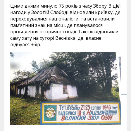
Цими днями минуло 75 років з часу Збору. З цієї
нагоди у Золотій Слободі відновили криївку, де
переховувалися націоналісти, та встановили
пам’ятний знак на місці, де планувалося
проведення історичної події. Також відновили
саму хату на хуторі Веснівка, де, власне,
відбувся Збір.