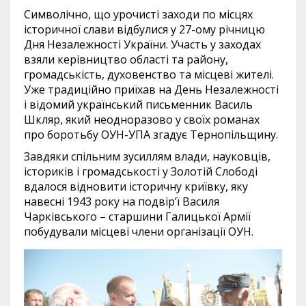
Символічно, що урочисті заходи по місцях
історичної слави відбулися у 27-ому річницю
Дня Незалежності України. Участь у заходах
взяли керівництво області та району,
громадськість, духовенство та місцеві жителі.
Уже традиційно приїхав на День Незалежності
і відомий український письменник Василь
Шкляр, який неодноразово у своїх романах
про боротьбу ОУН-УПА згадує Тернопільщину.
Завдяки спільним зусиллям влади, науковців,
істориків і громадськості у Золотій Слободі
вдалося відновити історичну криївку, яку
навесні 1943 року на подвір’ї Василя
Чарківського – старшини Галицької Армії
побудували місцеві члени організації ОУН.