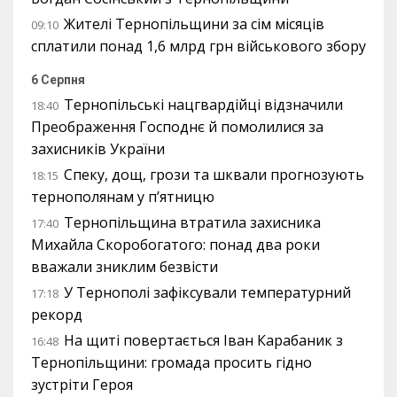
Жителі Тернопільщини за сім місяців
09:10
сплатили понад 1,6 млрд грн військового збору
6 Серпня
Тернопільські нацгвардійці відзначили
18:40
Преображення Господнє й помолилися за
захисників України
Спеку, дощ, грози та шквали прогнозують
18:15
тернополянам у п’ятницю
Тернопільщина втратила захисника
17:40
Михайла Скоробогатого: понад два роки
вважали зниклим безвісти
У Тернополі зафіксували температурний
17:18
рекорд
На щиті повертається Іван Карабаник з
16:48
Тернопільщини: громада просить гідно
зустріти Героя