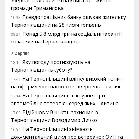
зберігається раритетна книга про життя
громади Гримайлова
Псевдопрацівник банку ошукав жительку
10:33
Тернопільщини на 28 тисяч гривень
Понад 5,8 млрд грн на соціальні гарантії
09:21
сплатили на Тернопільщині
7 Серпня
Яку погоду прогнозують на
18:10
Тернопільщині в суботу?
На Тернопільщині влітку високий попит
17:41
на оформлення паспортів: звернень – тисячі
На Тернопільщині зіткнулися три
17:14
автомобілі: є потерпілі, серед яких – дитина
Відійшов у Вічність захисник із
17:00
Тернопільщини Володимир Дичко
На Тернопільщині знімають
16:56
документальний цикл про ветеранок ОУН та