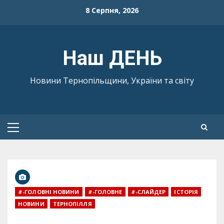
Skip
8 Серпня, 2026
to
content
Наш ДЕНЬ
Новини Тернопільщини, України та світу
Primary
Menu
#-ГОЛОВНІ НОВИНИ
#-ГОЛОВНЕ
#-СЛАЙДЕР
ІСТОРІЯ
НОВИНИ
ТЕРНОПІЛЛЯ