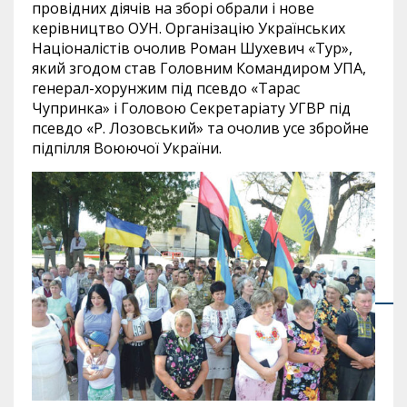
провідних діячів на зборі обрали і нове
керівництво ОУН. Організацію Українських
Націоналістів очолив Роман Шухевич «Тур»,
який згодом став Головним Командиром УПА,
генерал-хорунжим під псевдо «Тарас
Чупринка» і Головою Секретаріату УГВР під
псевдо «Р. Лозовський» та очолив усе збройне
підпілля Воюючої України.