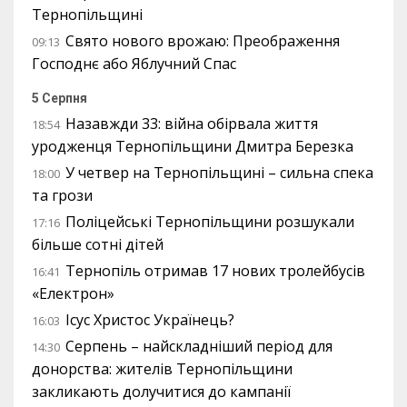
Тернопільщині
Свято нового врожаю: Преображення
09:13
Господнє або Яблучний Спас
5 Серпня
Назавжди 33: війна обірвала життя
18:54
уродженця Тернопільщини Дмитра Березка
У четвер на Тернопільщині – сильна спека
18:00
та грози
Поліцейські Тернопільщини розшукали
17:16
більше сотні дітей
Тернопіль отримав 17 нових тролейбусів
16:41
«Електрон»
Ісус Христос Українець?
16:03
Серпень – найскладніший період для
14:30
донорства: жителів Тернопільщини
закликають долучитися до кампанії