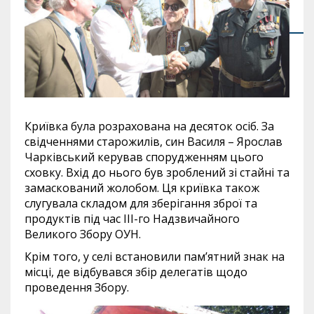
Криївка була розрахована на десяток осіб. За
свідченнями старожилів, син Василя – Ярослав
Чарківський керував спорудженням цього
сховку. Вхід до нього був зроблений зі стайні та
замаскований жолобом. Ця криївка також
слугувала складом для зберігання зброї та
продуктів під час ІІІ-го Надзвичайного
Великого Збору ОУН.
Крім того, у селі встановили пам’ятний знак на
місці, де відбувався збір делегатів щодо
проведення Збору.