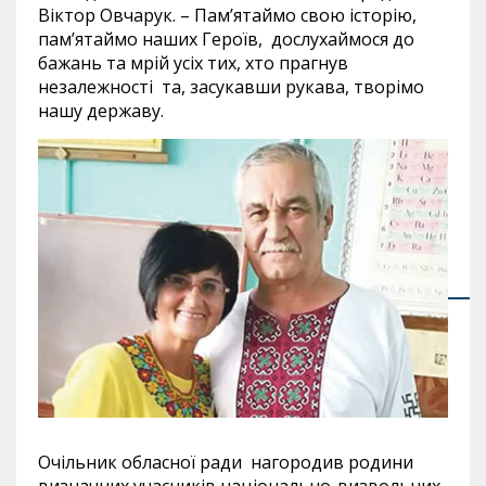
Віктор Овчарук. – Пам’ятаймо свою історію,
пам’ятаймо наших Героїв, дослухаймося до
бажань та мрій усіх тих, хто прагнув
незалежності та, засукавши рукава, творімо
нашу державу.
Очільник обласної ради нагородив родини
визначних учасників національно-визвольних