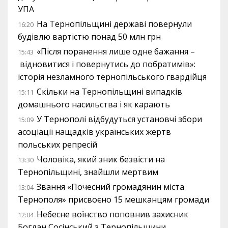
УПА
На Тернопільщині державі повернули
16:20
будівлю вартістю понад 50 млн грн
«Після поранення лише одне бажання –
15:43
відновитися і повернутись до побратимів»:
історія незламного тернопільського гвардійця
Скільки на Тернопільщині випадків
15:11
домашнього насильства і як карають
У Тернополі відбудуться установчі збори
15:09
асоціації нащадків українських жертв
польських репресій
Чоловіка, який зник безвісти на
13:30
Тернопільщині, знайшли мертвим
Звання «Почесний громадянин міста
13:04
Тернополя» присвоєно 15 мешканцям громади
Небесне воїнство поповнив захисник
12:04
Богдан Сосінський з Тернопільщини