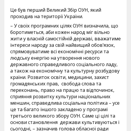
Це був перший Великий Збір ОУН, який
проходив на території України.
– У своїх програмних цілях ОУН визначила, що
боротиметься, аби кожен народ міг вільно
жити у власній самостійній державі, вважатиме
інтереси народу за свій найвищий обов’язок,
спрямовуватиме всі економічні ресурси та
людську енергію на утворення нового
державного справедливого соціального ладу,
а також на економічну та культурну розбудову
країни. Розвиток освіти, медицини, захист
громадянських прав, свобода слова та
переконань, право на працю та відпочинок,
сприяння розвитку культури національних
меншин, справедлива соціальна політика – усе
це та багато іншого закладено у програмі
третього великого збору ОУН. Саме ці цілі та
основи становлення держави культивуються і
сьогодні, – зазначив голова обласної ради