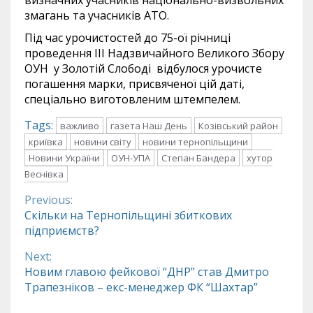
змагань та учасників АТО.
Під час урочистостей до 75-ої річниці
проведення ІІІ Надзвичайного Великого Збору
ОУН у Золотій Слободі відбулося урочисте
погашення марки, присвяченої цій даті,
спеціально виготовленим штемпелем.
Tags:
важливо
газета Наш День
Козівський район
криївка
новини світу
новини тернопільщини
Новини України
ОУН-УПА
Степан Бандера
хутор
Веснівка
Previous:
Continue
Скільки на Тернопільщині збиткових
підприємств?
Reading
Next:
Новим главою фейкової “ДНР” став Дмитро
Трапезніков – екс-менеджер ФК “Шахтар”