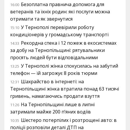
Безоплатна правнича допомога для
16:00
ветеранів та їхніх родин: які послуги можна
отримати та як звернутися
У Тернополі перевірили роботу
15:10
кондиціонерів у громадському транспорті
Рекордна спека і 12 пожеж в екосистемах
14:33
за добу на Тернопільщині: рятувальники
просять людей бути відповідальними
У Тернополі жінка спокусилась на забутий
13:25
телефон — їй загрожує 8 років тюрми
Шахрайство в інтернеті: на
12:31
Тернопільщині жінка втратила понад 63 тисячі
гривень, намагаючись продати взуття
На Тернопільщині лише в липні
11:26
затримали майже 200 п’яних водіїв
Шестеро потерпілих і розтрощені авто: в
10:35
поліції розповіли деталі ДТП на