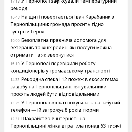
У Тернополі зафіксували температурний
17:18
рекорд
На щиті повертається Іван Карабаник з
16:48
Тернопільщини: громада просить гідно
зустріти Героя
Безоплатна правнича допомога для
16:00
ветеранів та їхніх родин: які послуги можна
отримати та як звернутися
У Тернополі перевірили роботу
15:10
кондиціонерів у громадському транспорті
Рекордна спека і 12 пожеж в екосистемах
14:33
за добу на Тернопільщині: рятувальники
просять людей бути відповідальними
У Тернополі жінка спокусилась на забутий
13:25
телефон — їй загрожує 8 років тюрми
Шахрайство в інтернеті: на
12:31
Тернопільщині жінка втратила понад 63 тисячі