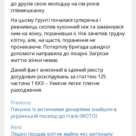
до друзів свою молодшу на сім років
співмешканку.
На цьому ґрунті почалася суперечка і
ревнивець схопив кухонний ніж та замахнувся
ним на жінку, поранивши її. Ніж зачепив грудну
клітку, але, на щастя, поранення не
проникаюче. Потерпілу бригада швидкої
допомоги направила до лікарні. Загрози
життю жінки немає.
Даний факт внесений в єдиний реєстр
досудових розслідувань за статтею 125
частина 1 ККУ – Умисне легке тілесне
ушкодження.
Previous:
Continue
Пакунок із античними денаріями знайшли в
українській посилці до Італії (ФОТО)
Reading
Next:
Ляшко продав елітне майно екс-регіоналу: