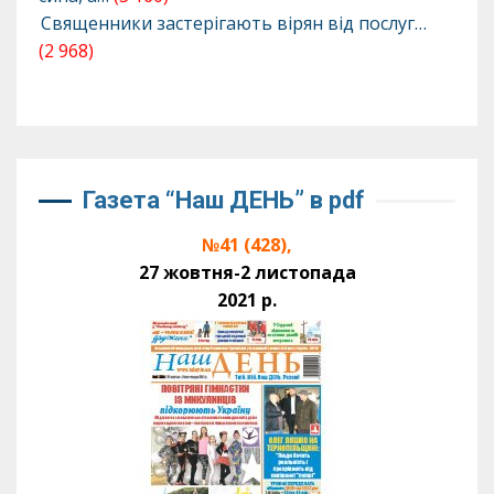
Священники застерігають вірян від послуг…
(2 968)
Газета “Наш ДЕНЬ” в pdf
№41 (428),
27 жовтня-2 листопада
2021 р.