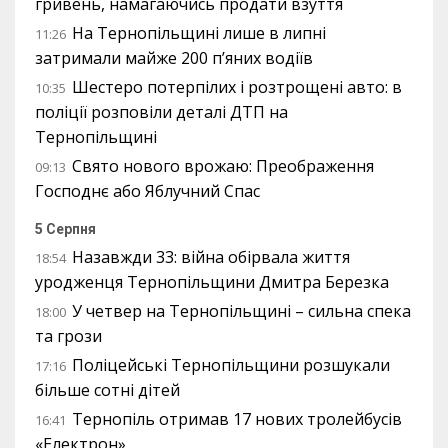
гривень, намагаючись продати взуття
На Тернопільщині лише в липні
11:26
затримали майже 200 п’яних водіїв
Шестеро потерпілих і розтрощені авто: в
10:35
поліції розповіли деталі ДТП на
Тернопільщині
Свято нового врожаю: Преображення
09:13
Господнє або Яблучний Спас
5 Серпня
Назавжди 33: війна обірвала життя
18:54
уродженця Тернопільщини Дмитра Березка
У четвер на Тернопільщині – сильна спека
18:00
та грози
Поліцейські Тернопільщини розшукали
17:16
більше сотні дітей
Тернопіль отримав 17 нових тролейбусів
16:41
«Електрон»