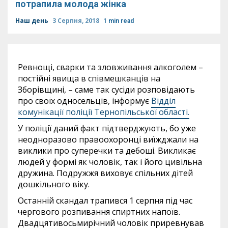
потрапила молода жінка
Наш день
3 Серпня, 2018
1 min read
Ревнощі, сварки та зловживання алкоголем –
постійні явища в співмешканців на
Зборівщині, – саме так сусіди розповідають
про своїх односельців, інформує
Відділ
комунікації поліції Тернопільської області.
У поліції даний факт підтверджують, бо уже
неодноразово правоохоронці виїжджали на
виклики про суперечки та дебоші. Викликає
людей у формі як чоловік, так і його цивільна
дружина. Подружжя виховує спільних дітей
дошкільного віку.
Останній скандал трапився 1 серпня під час
чергового розпивання спиртних напоїв.
Двадцятивосьмирічний чоловік приревнував