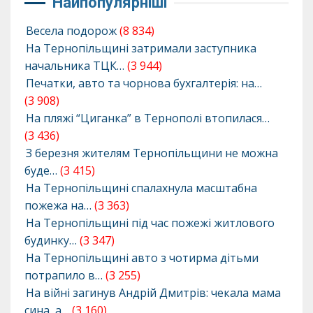
Найпопулярніші
Весела подорож
(8 834)
На Тернопільщині затримали заступника
начальника ТЦК…
(3 944)
Печатки, авто та чорнова бухгалтерія: на…
(3 908)
На пляжі “Циганка” в Тернополі втопилася…
(3 436)
З березня жителям Тернопільщини не можна
буде…
(3 415)
На Тернопільщині спалахнула масштабна
пожежа на…
(3 363)
На Тернопільщині під час пожежі житлового
будинку…
(3 347)
На Тернопільщині авто з чотирма дітьми
потрапило в…
(3 255)
На війні загинув Андрій Дмитрів: чекала мама
сина, а…
(3 160)