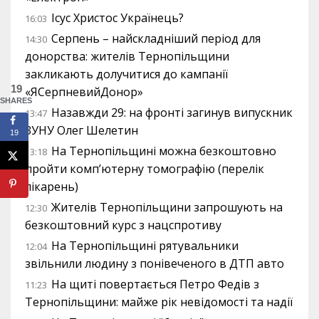
Ісус Христос Українець?
16:03
Серпень – найскладніший період для
14:30
донорства: жителів Тернопільщини
закликають долучитися до кампанії
19
«ЯСерпневийДонор»
SHARES
Назавжди 29: на фронті загинув випускник
13:47
ЗУНУ Олег Шелетин
19
На Тернопільщині можна безкоштовно
13:18
пройти комп’ютерну томографію (перелік
лікарень)
Жителів Тернопільщини запрошують на
12:30
безкоштовний курс з нацспротиву
На Тернопільщині рятувальники
12:04
звільнили людину з понівеченого в ДТП авто
На щиті повертається Петро Федів з
11:23
Тернопільщини: майже рік невідомості та надії