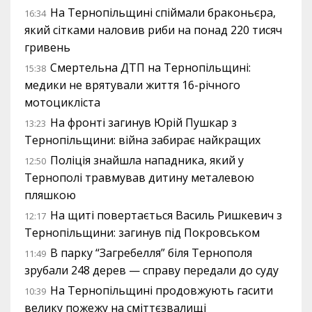
На Тернопільщині спіймали браконьєра,
16:34
який сітками наловив риби на понад 220 тисяч
гривень
Смертельна ДТП на Тернопільщині:
15:38
медики не врятували життя 16-річного
мотоцикліста
На фронті загинув Юрій Пушкар з
13:23
Тернопільщини: війна забирає найкращих
Поліція знайшла нападника, який у
12:50
Тернополі травмував дитину металевою
пляшкою
На щиті повертається Василь Ришкевич з
12:17
Тернопільщини: загинув під Покровськом
В парку “Загребелля” біля Тернополя
11:49
зрубали 248 дерев — справу передали до суду
На Тернопільщині продовжують гасити
10:39
велику пожежу на сміттєзвалищі