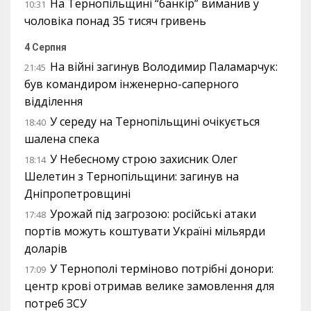
На Тернопільщині “банкір” виманив у
10:31
чоловіка понад 35 тисяч гривень
4 Серпня
На війні загинув Володимир Паламарчук:
21:45
був командиром інженерно-саперного
відділення
У середу на Тернопільщині очікується
18:40
шалена спека
У Небесному строю захисник Олег
18:14
Шелетин з Тернопільщини: загинув на
Дніпропетровщині
Урожай під загрозою: російські атаки
17:48
портів можуть коштувати Україні мільярди
доларів
У Тернополі терміново потрібні донори:
17:09
центр крові отримав велике замовлення для
потреб ЗСУ