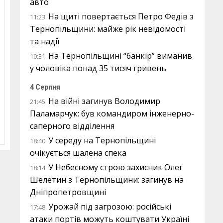
авто
На щиті повертається Петро Федів з
11:23
Тернопільщини: майже рік невідомості
та надії
На Тернопільщині “банкір” виманив
10:31
у чоловіка понад 35 тисяч гривень
4 Серпня
На війні загинув Володимир
21:45
Паламарчук: був командиром інженерно-
саперного відділення
У середу на Тернопільщині
18:40
очікується шалена спека
У Небесному строю захисник Олег
18:14
Шелетин з Тернопільщини: загинув на
Дніпропетровщині
Урожай під загрозою: російські
17:48
атаки портів можуть коштувати Україні