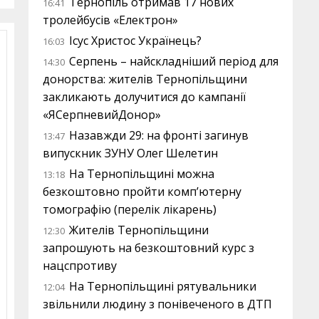
Тернопіль отримав 17 нових
16:41
тролейбусів «Електрон»
Ісус Христос Українець?
16:03
Серпень – найскладніший період для
14:30
донорства: жителів Тернопільщини
закликають долучитися до кампанії
«ЯСерпневийДонор»
Назавжди 29: на фронті загинув
13:47
випускник ЗУНУ Олег Шелетин
На Тернопільщині можна
13:18
безкоштовно пройти комп’ютерну
томографію (перелік лікарень)
Жителів Тернопільщини
12:30
запрошують на безкоштовний курс з
нацспротиву
На Тернопільщині рятувальники
12:04
звільнили людину з понівеченого в ДТП