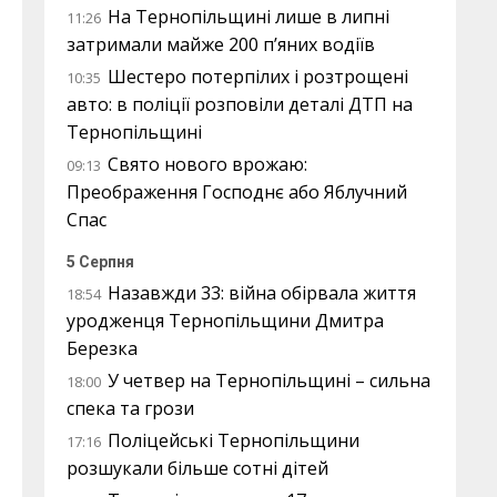
На Тернопільщині лише в липні
11:26
затримали майже 200 п’яних водіїв
Шестеро потерпілих і розтрощені
10:35
авто: в поліції розповіли деталі ДТП на
Тернопільщині
Свято нового врожаю:
09:13
Преображення Господнє або Яблучний
Спас
5 Серпня
Назавжди 33: війна обірвала життя
18:54
уродженця Тернопільщини Дмитра
Березка
У четвер на Тернопільщині – сильна
18:00
спека та грози
Поліцейські Тернопільщини
17:16
розшукали більше сотні дітей