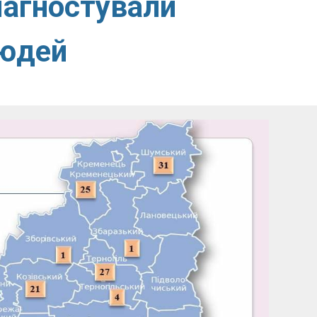
іагностували
людей