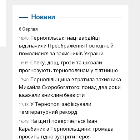
Новини
6 Серпня
Тернопільські нацгвардійці
18:40
відзначили Преображення Господнє й
помолилися за захисників України
Спеку, дощ, грози та шквали
18:15
прогнозують тернополянам у п’ятницю
Тернопільщина втратила захисника
17:40
Михайла Скоробогатого: понад два роки
вважали зниклим безвісти
У Тернополі зафіксували
17:18
температурний рекорд
На щиті повертається Іван
16:48
Карабаник з Тернопільщини: громада
просить гідно зустріти Героя