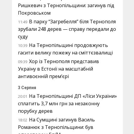
Ришкевич з Тернопільщини: загинув під
Покровськом
В парку “Загребелля” біля Тернополя
11:49
зрубали 248 дерев — справу передали до
суду
На Тернопільщині продовжують
10:39
гасити велику пожежу на сміттєзвалищі
Хор із Тернополя представив
09:39
Україну в Естонії на масштабній
антивоєнній прем’єрі
3 Серпня
На Тернопільщині ДП «Ліси України»
20:01
сплатить 3,7 млн грн за незаконну
порубку дерев
На Сумщині загинув Василь
18:02
Романюк з Тернопільщини: був