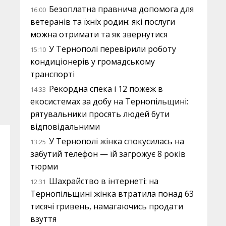
Безоплатна правнича допомога для
16:00
ветеранів та їхніх родин: які послуги
можна отримати та як звернутися
У Тернополі перевірили роботу
15:10
кондиціонерів у громадському
транспорті
Рекордна спека і 12 пожеж в
14:33
екосистемах за добу на Тернопільщині:
рятувальники просять людей бути
відповідальними
У Тернополі жінка спокусилась на
13:25
забутий телефон — їй загрожує 8 років
тюрми
Шахрайство в інтернеті: на
12:31
Тернопільщині жінка втратила понад 63
тисячі гривень, намагаючись продати
взуття