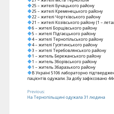
27 – жителі міста Тернополя
25 – жителі Бучацького району
25 – жителі Кременецького району
22 – жителі Чортківського району
21 – жителі Козівського району (1 – лет
6 – жителі Борщівського району
5 – жителі Підгаєцького району
4 – жителі Тернопільського району
4 – жителі Гусятинського району
3 – жителі Теребовлянського району
1 – житель Бережанського району
1 – житель Зборівського району
1 – житель Збаразького району
В Україні 5106 лабораторно підтверджени
пацієнтів одужали. За добу зафіксовано 44
Previous:
Continue
На Тернопільщині одужала 31 людина
Reading