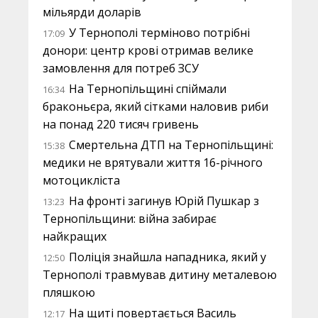
мільярди доларів
У Тернополі терміново потрібні
17:09
донори: центр крові отримав велике
замовлення для потреб ЗСУ
На Тернопільщині спіймали
16:34
браконьєра, який сітками наловив риби
на понад 220 тисяч гривень
Смертельна ДТП на Тернопільщині:
15:38
медики не врятували життя 16-річного
мотоцикліста
На фронті загинув Юрій Пушкар з
13:23
Тернопільщини: війна забирає
найкращих
Поліція знайшла нападника, який у
12:50
Тернополі травмував дитину металевою
пляшкою
На щиті повертається Василь
12:17