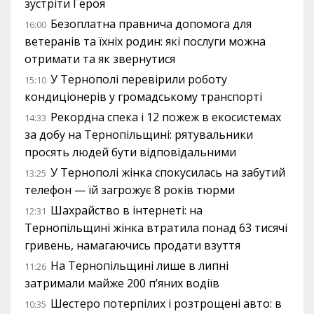
зустріти Героя
Безоплатна правнича допомога для
16:00
ветеранів та їхніх родин: які послуги можна
отримати та як звернутися
У Тернополі перевірили роботу
15:10
кондиціонерів у громадському транспорті
Рекордна спека і 12 пожеж в екосистемах
14:33
за добу на Тернопільщині: рятувальники
просять людей бути відповідальними
У Тернополі жінка спокусилась на забутий
13:25
телефон — їй загрожує 8 років тюрми
Шахрайство в інтернеті: на
12:31
Тернопільщині жінка втратила понад 63 тисячі
гривень, намагаючись продати взуття
На Тернопільщині лише в липні
11:26
затримали майже 200 п’яних водіїв
Шестеро потерпілих і розтрощені авто: в
10:35