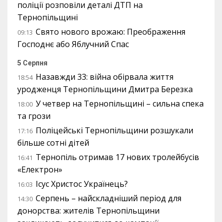
поліції розповіли деталі ДТП на
Тернопільщині
Свято нового врожаю: Преображення
09:13
Господнє або Яблучний Спас
5 Серпня
Назавжди 33: війна обірвала життя
18:54
уродженця Тернопільщини Дмитра Березка
У четвер на Тернопільщині – сильна спека
18:00
та грози
Поліцейські Тернопільщини розшукали
17:16
більше сотні дітей
Тернопіль отримав 17 нових тролейбусів
16:41
«Електрон»
Ісус Христос Українець?
16:03
Серпень – найскладніший період для
14:30
донорства: жителів Тернопільщини