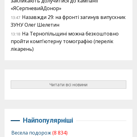
закликають долучитися до кампанії
«ЯСерпневийДонор»
Назавжди 29: на фронті загинув випускник
13:47
ЗУНУ Олег Шелетин
На Тернопільщині можна безкоштовно
13:18
пройти комп’ютерну томографію (перелік
лікарень)
Читати всі новини
Найпопулярніші
Весела подорож
(8 834)