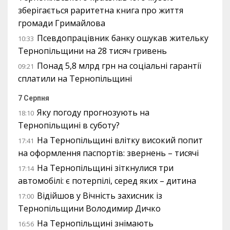
зберігається раритетна книга про життя
громади Гримайлова
Псевдопрацівник банку ошукав жительку
10:33
Тернопільщини на 28 тисяч гривень
Понад 5,8 млрд грн на соціальні гарантії
09:21
сплатили на Тернопільщині
7 Серпня
Яку погоду прогнозують на
18:10
Тернопільщині в суботу?
На Тернопільщині влітку високий попит
17:41
на оформлення паспортів: звернень – тисячі
На Тернопільщині зіткнулися три
17:14
автомобілі: є потерпілі, серед яких – дитина
Відійшов у Вічність захисник із
17:00
Тернопільщини Володимир Дичко
На Тернопільщині знімають
16:56