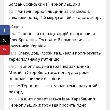
Богдан Сосінський з Тернопільщини
Жителі Тернопільщини за сім місяців
09:10
сплатили понад 1,6 млрд грн військового збору
6 Серпня
Тернопільські нацгвардійці відзначили
18:40
Преображення Господнє й помолилися за
захисників України
Спеку, дощ, грози та шквали прогнозують
18:15
тернополянам у п’ятницю
Тернопільщина втратила захисника
17:40
Михайла Скоробогатого: понад два роки
вважали зниклим безвісти
У Тернополі зафіксували температурний
17:18
рекорд
На щиті повертається Іван Карабаник з
16:48
Тернопільщини: громада просить гідно