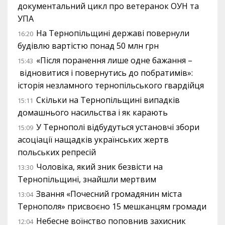
документальний цикл про ветеранок ОУН та
УПА
На Тернопільщині державі повернули
16:20
будівлю вартістю понад 50 млн грн
«Після поранення лише одне бажання –
15:43
відновитися і повернутись до побратимів»:
історія незламного тернопільського гвардійця
Скільки на Тернопільщині випадків
15:11
домашнього насильства і як карають
У Тернополі відбудуться установчі збори
15:09
асоціації нащадків українських жертв
польських репресій
Чоловіка, який зник безвісти на
13:30
Тернопільщині, знайшли мертвим
Звання «Почесний громадянин міста
13:04
Тернополя» присвоєно 15 мешканцям громади
Небесне воїнство поповнив захисник
12:04