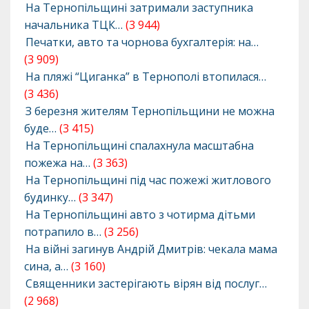
На Тернопільщині затримали заступника
начальника ТЦК…
(3 944)
Печатки, авто та чорнова бухгалтерія: на…
(3 909)
На пляжі “Циганка” в Тернополі втопилася…
(3 436)
З березня жителям Тернопільщини не можна
буде…
(3 415)
На Тернопільщині спалахнула масштабна
пожежа на…
(3 363)
На Тернопільщині під час пожежі житлового
будинку…
(3 347)
На Тернопільщині авто з чотирма дітьми
потрапило в…
(3 256)
На війні загинув Андрій Дмитрів: чекала мама
сина, а…
(3 160)
Священники застерігають вірян від послуг…
(2 968)