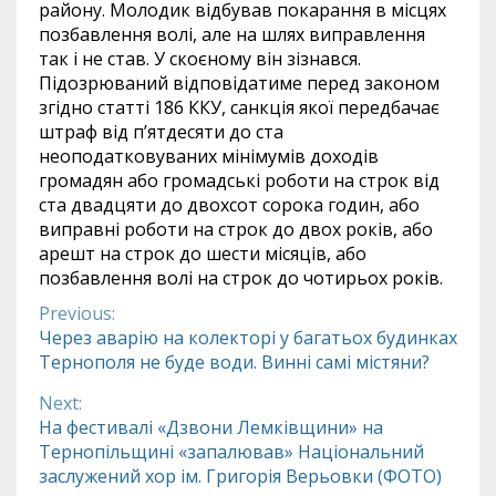
району. Молодик відбував покарання в місцях
позбавлення волі, але на шлях виправлення
так і не став. У скоєному він зізнався.
Підозрюваний відповідатиме перед законом
згідно статті 186 ККУ, санкція якої передбачає
штраф від п’ятдесяти до ста
неоподатковуваних мінімумів доходів
громадян або громадські роботи на строк від
ста двадцяти до двохсот сорока годин, або
виправні роботи на строк до двох років, або
арешт на строк до шести місяців, або
позбавлення волі на строк до чотирьох років.
Previous:
Continue
Через аварію на колекторі у багатьох будинках
Тернополя не буде води. Винні самі містяни?
Reading
Next:
На фестивалі «Дзвони Лемківщини» на
Тернопільщині «запалював» Національний
заслужений хор ім. Григорія Верьовки (ФОТО)