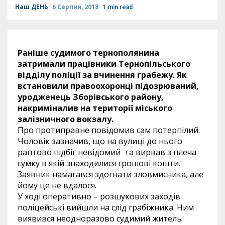
Наш ДЕНЬ
6 Серпня, 2018
1 min read
Раніше судимого тернополянина
затримали працівники Тернопільського
відділу поліції за вчинення грабежу. Як
встановили правоохоронці підозрюваний,
уродженець Зборівського району,
накриміналив на території міського
залізничного вокзалу.
Про протиправне повідомив сам потерпілий.
Чоловік зазначив, що на вулиці до нього
раптово підбіг невідомий та вирвав з плеча
сумку в якій знаходилися грошові кошти.
Заявник намагався здогнати зловмисника, але
йому це не вдалося.
У ході оперативно – розшукових заходів
поліцейські вийшли на слід грабіжника. Ним
виявився неодноразово судимий житель