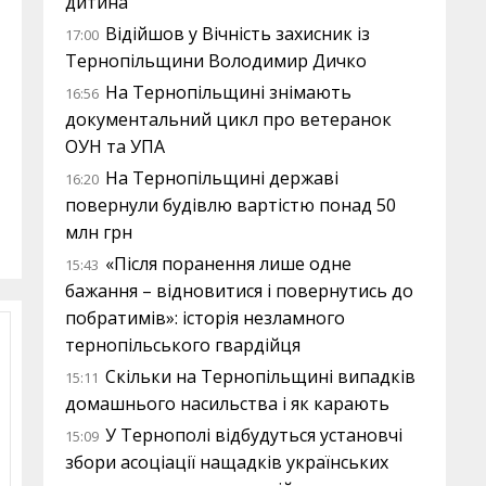
дитина
Відійшов у Вічність захисник із
17:00
Тернопільщини Володимир Дичко
На Тернопільщині знімають
16:56
документальний цикл про ветеранок
ОУН та УПА
На Тернопільщині державі
16:20
повернули будівлю вартістю понад 50
млн грн
«Після поранення лише одне
15:43
бажання – відновитися і повернутись до
побратимів»: історія незламного
тернопільського гвардійця
Скільки на Тернопільщині випадків
15:11
домашнього насильства і як карають
У Тернополі відбудуться установчі
15:09
збори асоціації нащадків українських