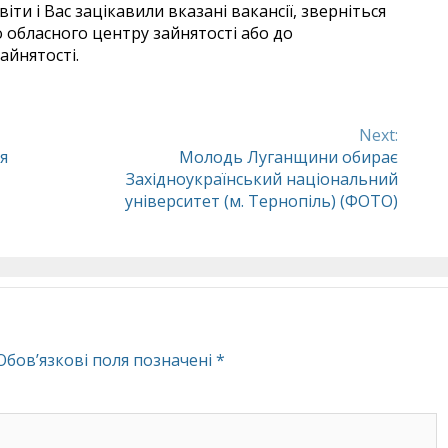
ти і Вас зацікавили вказані вакансії, зверніться
о обласного центру зайнятості або до
айнятості.
Next:
я
Молодь Луганщини обирає
Західноукраїнський національний
університет (м. Тернопіль) (ФОТО)
Обов’язкові поля позначені
*