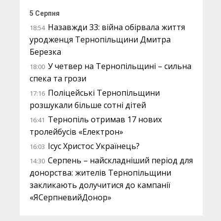
5 Серпня
Назавжди 33: війна обірвала життя
18:54
уродженця Тернопільщини Дмитра
Березка
У четвер на Тернопільщині – сильна
18:00
спека та грози
Поліцейські Тернопільщини
17:16
розшукали більше сотні дітей
Тернопіль отримав 17 нових
16:41
тролейбусів «Електрон»
Ісус Христос Українець?
16:03
Серпень – найскладніший період для
14:30
донорства: жителів Тернопільщини
закликають долучитися до кампанії
«ЯСерпневийДонор»