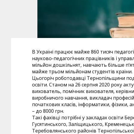
В Україні працює майже 860 тисяч педагог
науково-педагогічних працівників і управ
мільйон дошкільнят, навчають більше п’я
майже трьом мільйонам студентів країни.
Цьогоріч роботодавці Тернопільщини подал
освіти. Станом на 26 серпня 2020 року акт
вихователь, помічник вихователя, керівни
виробничого навчання, викладач професій
початкових класів, інформатики, фізики, ан
– до 8000 грн.
Такі фахівці потрібні у закладах освіти Б
Гусятинського, Заліщицького, Кременецьк
Теребовлянського районів Тернопільської 