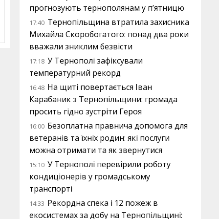
прогнозують тернополянам у п’ятницю
Тернопільщина втратила захисника
17:40
Михайла Скоробогатого: понад два роки
вважали зниклим безвісти
У Тернополі зафіксували
17:18
температурний рекорд
На щиті повертається Іван
16:48
Карабаник з Тернопільщини: громада
просить гідно зустріти Героя
Безоплатна правнича допомога для
16:00
ветеранів та їхніх родин: які послуги
можна отримати та як звернутися
У Тернополі перевірили роботу
15:10
кондиціонерів у громадському
транспорті
Рекордна спека і 12 пожеж в
14:33
екосистемах за добу на Тернопільщині: