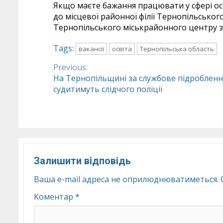
Якщо маєте бажання працювати у сфері осві
до місцевої районної філії Тернопільськог
Тернопільського міськрайонного центру з
Tags:
вакансії
освіта
Тернопільська область
Previous:
Continue
На Тернопільщині за службове підробленн
судитимуть слідчого поліції
Reading
Залишити відповідь
Ваша e-mail адреса не оприлюднюватиметься.
Коментар
*