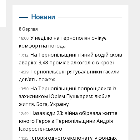
Новини
8 Серпня
У неділю на тернополян очікує
18:00
комфортна погода
На Тернопільщині п’яний водій скоїв
17:12
аварію: 3,48 проміле алкоголю в крові
Тернопільські рятувальники гасили
14:39
дев’ять пожеж
На Тернопільщині попрощалися із
13:50
захисником Юрієм Пушкарем: любив
життя, Бога, Україну
Назавжди 23: війна обірвала життя
12:49
юного Героя з Тернопільщини Андрія
Іскоростенського
Історія одного експонату: у фондах
11:35