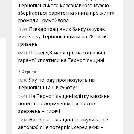
Тернопільського краєзнавчого музею
зберігається раритетна книга про життя
громади Гримайлова
Псевдопрацівник банку ошукав
10:33
жительку Тернопільщини на 28 тисяч
гривень
Понад 5,8 млрд грн на соціальні
09:21
гарантії сплатили на Тернопільщині
7 Серпня
Яку погоду прогнозують на
18:10
Тернопільщині в суботу?
На Тернопільщині влітку високий
17:41
попит на оформлення паспортів:
звернень – тисячі
На Тернопільщині зіткнулися три
17:14
автомобілі: є потерпілі, серед яких –