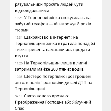
рятувальники просять людей бути
відповідальними
У Тернополі жінка спокусилась на
13:25
забутий телефон — їй загрожує 8 років
тюрми
Шахрайство в інтернеті: на
12:31
Тернопільщині жінка втратила понад 63
тисячі гривень, намагаючись продати
взуття
На Тернопільщині лише в липні
11:26
затримали майже 200 п’яних водіїв
Шестеро потерпілих і розтрощені
10:35
авто: в поліції розповіли деталі ДТП на
Тернопільщині
Свято нового врожаю:
09:13
Преображення Господнє або Яблучний
Спас