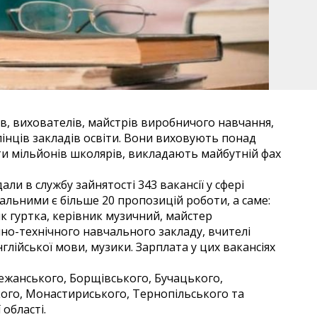
ів, вихователів, майстрів виробничого навчання,
лінців закладів освіти. Вони виховують понад
ти мільйонів школярів, викладають майбутній фах
и в службу зайнятості 343 вакансії у сфері
уальними є більше 20 пропозицій роботи, а саме:
к гуртка, керівник музичний, майстер
но-технічного навчального закладу, вчителі
глійської мови, музики. Зарплата у цих вакансіях
ережанського, Борщівського, Бучацького,
ого, Монастириського, Тернопільського та
області.