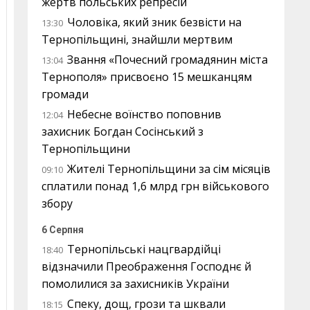
жертв польських репресій
Чоловіка, який зник безвісти на
13:30
Тернопільщині, знайшли мертвим
Звання «Почесний громадянин міста
13:04
Тернополя» присвоєно 15 мешканцям
громади
Небесне воїнство поповнив
12:04
захисник Богдан Сосінський з
Тернопільщини
Жителі Тернопільщини за сім місяців
09:10
сплатили понад 1,6 млрд грн військового
збору
6 Серпня
Тернопільські нацгвардійці
18:40
відзначили Преображення Господнє й
помолилися за захисників України
Спеку, дощ, грози та шквали
18:15