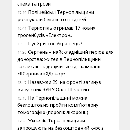
спека та грози
Поліцейські Тернопільщини
17:16
розшукали більше сотні дітей
Тернопіль отримав 17 нових
16:41
тролейбусів «Електрон»
Ісус Христос Українець?
16:03
Серпень – найскладніший період для
14:30
донорства: жителів Тернопільщини
закликають долучитися до кампанії
«ЯСерпневийДонор»
Назавжди 29: на фронті загинув
13:47
випускник ЗУНУ Олег Шелетин
На Тернопільщині можна
13:18
безкоштовно пройти комп’ютерну
томографію (перелік лікарень)
Жителів Тернопільщини
12:30
запрошують на безкоштовний курс з