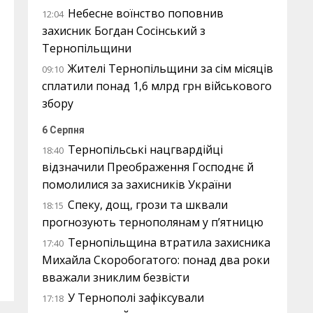
Небесне воїнство поповнив
12:04
захисник Богдан Сосінський з
Тернопільщини
Жителі Тернопільщини за сім місяців
09:10
сплатили понад 1,6 млрд грн військового
збору
6 Серпня
Тернопільські нацгвардійці
18:40
відзначили Преображення Господнє й
помолилися за захисників України
Спеку, дощ, грози та шквали
18:15
прогнозують тернополянам у п’ятницю
Тернопільщина втратила захисника
17:40
Михайла Скоробогатого: понад два роки
вважали зниклим безвісти
У Тернополі зафіксували
17:18