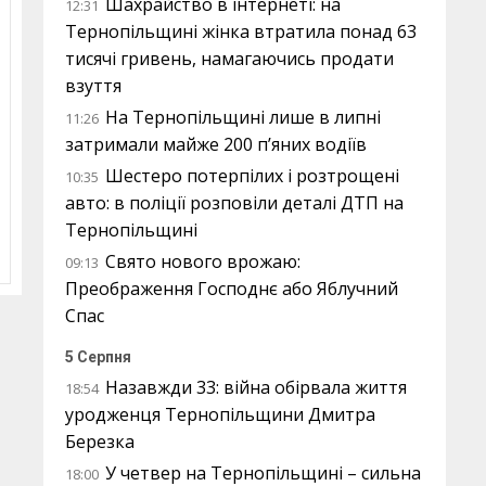
Шахрайство в інтернеті: на
12:31
Тернопільщині жінка втратила понад 63
тисячі гривень, намагаючись продати
взуття
На Тернопільщині лише в липні
11:26
затримали майже 200 п’яних водіїв
Шестеро потерпілих і розтрощені
10:35
авто: в поліції розповіли деталі ДТП на
Тернопільщині
Свято нового врожаю:
09:13
Преображення Господнє або Яблучний
Спас
5 Серпня
Назавжди 33: війна обірвала життя
18:54
уродженця Тернопільщини Дмитра
Березка
У четвер на Тернопільщині – сильна
18:00