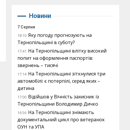
Новини
7 Серпня
Яку погоду прогнозують на
18:10
Тернопільщині в суботу?
На Тернопільщині влітку високий
17:41
попит на оформлення паспортів:
звернень – тисячі
На Тернопільщині зіткнулися три
17:14
автомобілі: є потерпілі, серед яких –
дитина
Відійшов у Вічність захисник із
17:00
Тернопільщини Володимир Дичко
На Тернопільщині знімають
16:56
документальний цикл про ветеранок
ОУН та УПА