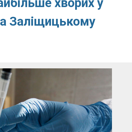
айбільше хворих у
а Заліщицькому