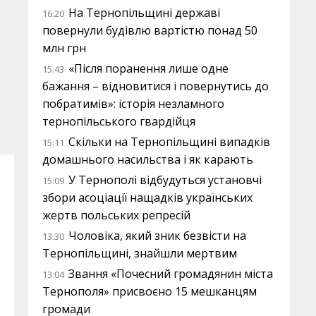
На Тернопільщині державі
16:20
повернули будівлю вартістю понад 50
млн грн
«Після поранення лише одне
15:43
бажання – відновитися і повернутись до
побратимів»: історія незламного
тернопільського гвардійця
Скільки на Тернопільщині випадків
15:11
домашнього насильства і як карають
У Тернополі відбудуться установчі
15:09
збори асоціації нащадків українських
жертв польських репресій
Чоловіка, який зник безвісти на
13:30
Тернопільщині, знайшли мертвим
Звання «Почесний громадянин міста
13:04
Тернополя» присвоєно 15 мешканцям
громади