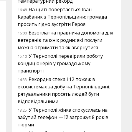
температурний рекорд
На щиті повертається Іван
16:48
Карабаник з Тернопільщини: громада
просить гідно зустріти Героя
Безоплатна правнича допомога для
16:00
ветеранів та їхніх родин: які послуги
можна отримати та як звернутися
У Тернополі перевірили роботу
15:10
кондиціонерів у громадському
транспорті
Рекордна спека і 12 пожеж в
14:33
екосистемах за добу на Тернопільщині:
рятувальники просять людей бути
відповідальними
У Тернополі жінка спокусилась на
13:25
забутий телефон — їй загрожує 8 років
тюрми