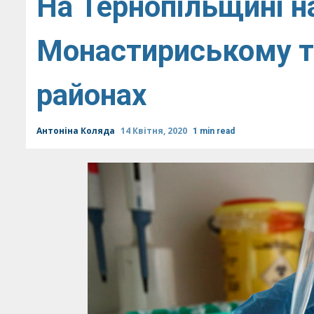
На Тернопільщині н
Монастириському т
районах
Антоніна Коляда
14 Квітня, 2020
1 min read