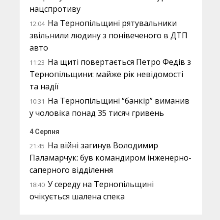
нацспротиву
На Тернопільщині рятувальники
12:04
звільнили людину з понівеченого в ДТП
авто
На щиті повертається Петро Федів з
11:23
Тернопільщини: майже рік невідомості
та надії
На Тернопільщині “банкір” виманив
10:31
у чоловіка понад 35 тисяч гривень
4 Серпня
На війні загинув Володимир
21:45
Паламарчук: був командиром інженерно-
саперного відділення
У середу на Тернопільщині
18:40
очікується шалена спека