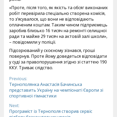
«Проте, після того, як якість та обсяг виконаних
робіт перевірила спеціально створена комісія,
то з’ясувалося, що вони не відповідають
оплаченим коштам. Таким чином підприємець
заробив близько 16 тисяч на ремонті селищної
ради та майже 29 тисяч на актовій залі школи»,
– повідомили у поліції.
Підозрюваний у скоєному зізнався, гроші
повернув. Проте йому доведеться відповідати
у суді за правопорушення згідно зі статтею 190
ККУ. Триває слідство.
Previous:
Continue
Тернополянка Анастасія Бачинська
представить Україну на чемпіонаті Європи зі
Reading
спортивної гімнастики
Next:
Програміст із Тернополя створив сервіс