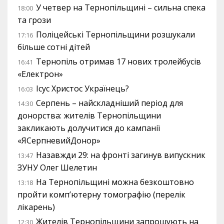
У четвер на Тернопільщині – сильна спека
18:00
та грози
Поліцейські Тернопільщини розшукали
17:16
більше сотні дітей
Тернопіль отримав 17 нових тролейбусів
16:41
«Електрон»
Ісус Христос Українець?
16:03
Серпень – найскладніший період для
14:30
донорства: жителів Тернопільщини
закликають долучитися до кампанії
«ЯСерпневийДонор»
Назавжди 29: на фронті загинув випускник
13:47
ЗУНУ Олег Шелетин
На Тернопільщині можна безкоштовно
13:18
пройти комп’ютерну томографію (перелік
лікарень)
Жителів Тернопільщини запрошують на
12:30