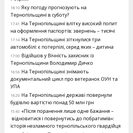
Яку погоду прогнозують на
18:10
Тернопільщині в суботу?
На Тернопільщині влітку високий попит
17:41
на оформлення паспортів: звернень – тисячі
На Тернопільщині зіткнулися три
17:14
автомобілі: є потерпілі, серед яких – дитина
Відійшов у Вічність захисник із
17:00
Тернопільщини Володимир Дичко
На Тернопільщині знімають
16:56
документальний цикл про ветеранок ОУН та
УПА
На Тернопільщині державі повернули
16:20
будівлю вартістю понад 50 млн грн
«Після поранення лише одне бажання –
15:43
відновитися і повернутись до побратимів»:
історія незламного тернопільського гвардійця