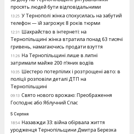
просять людей бути відповідальними
У Тернополі жінка спокусилась на забутий
13:25
телефон — їй загрожує 8 років тюрми
Шахрайство в інтернеті: на
12:31
Тернопільщині жінка втратила понад 63 тисячі
гривень, намагаючись продати взуття
На Тернопільщині лише в липні
11:26
затримали майже 200 п’яних водіїв
Шестеро потерпілих і розтрощені авто: в
10:35
поліції розповіли деталі ДТП на
Тернопільщині
Свято нового врожаю: Преображення
09:13
Господнє або Яблучний Спас
5 Серпня
Назавжди 33: війна обірвала життя
18:54
уродженця Тернопільщини Дмитра Березка