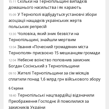
Скільки на Тернопільщині випадків
15:11
домашнього насильства і як карають
У Тернополі відбудуться установчі збори
15:09
асоціації нащадків українських жертв
польських репресій
Чоловіка, який зник безвісти на
13:30
Тернопільщині, знайшли мертвим
Звання «Почесний громадянин міста
13:04
Тернополя» присвоєно 15 мешканцям громади
Небесне воїнство поповнив захисник
12:04
Богдан Сосінський з Тернопільщини
Жителі Тернопільщини за сім місяців
09:10
сплатили понад 1,6 млрд грн військового збору
6 Серпня
Тернопільські нацгвардійці відзначили
18:40
Преображення Господнє й помолилися за
захисників України