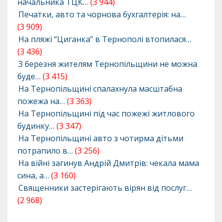
начальника ТЦК…
(3 944)
Печатки, авто та чорнова бухгалтерія: на…
(3 909)
На пляжі “Циганка” в Тернополі втопилася…
(3 436)
З березня жителям Тернопільщини не можна
буде…
(3 415)
На Тернопільщині спалахнула масштабна
пожежа на…
(3 363)
На Тернопільщині під час пожежі житлового
будинку…
(3 347)
На Тернопільщині авто з чотирма дітьми
потрапило в…
(3 256)
На війні загинув Андрій Дмитрів: чекала мама
сина, а…
(3 160)
Священники застерігають вірян від послуг…
(2 968)