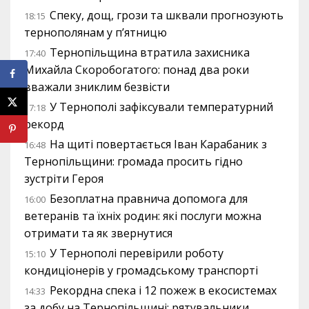
Спеку, дощ, грози та шквали прогнозують
18:15
тернополянам у п’ятницю
Тернопільщина втратила захисника
17:40
Михайла Скоробогатого: понад два роки
вважали зниклим безвісти
У Тернополі зафіксували температурний
17:18
рекорд
На щиті повертається Іван Карабаник з
16:48
Тернопільщини: громада просить гідно
зустріти Героя
Безоплатна правнича допомога для
16:00
ветеранів та їхніх родин: які послуги можна
отримати та як звернутися
У Тернополі перевірили роботу
15:10
кондиціонерів у громадському транспорті
Рекордна спека і 12 пожеж в екосистемах
14:33
за добу на Тернопільщині: рятувальники