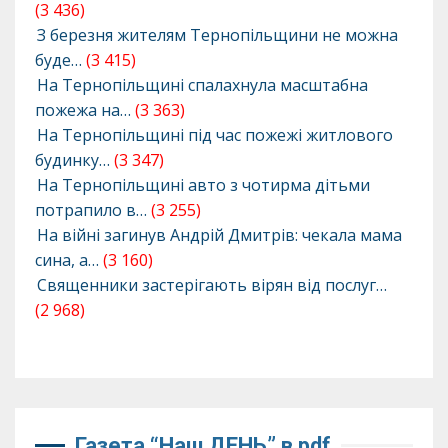
(3 436)
З березня жителям Тернопільщини не можна
буде…
(3 415)
На Тернопільщині спалахнула масштабна
пожежа на…
(3 363)
На Тернопільщині під час пожежі житлового
будинку…
(3 347)
На Тернопільщині авто з чотирма дітьми
потрапило в…
(3 255)
На війні загинув Андрій Дмитрів: чекала мама
сина, а…
(3 160)
Священники застерігають вірян від послуг…
(2 968)
Газета “Наш ДЕНЬ” в pdf