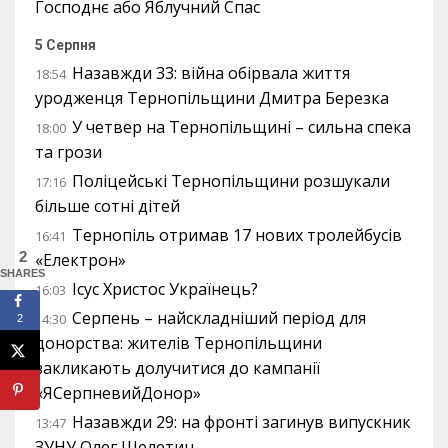
Господнє або Яблучний Спас
5 Серпня
Назавжди 33: війна обірвала життя
18:54
уродженця Тернопільщини Дмитра Березка
У четвер на Тернопільщині – сильна спека
18:00
та грози
Поліцейські Тернопільщини розшукали
17:16
більше сотні дітей
Тернопіль отримав 17 нових тролейбусів
16:41
2
«Електрон»
SHARES
Ісус Христос Українець?
16:03
Серпень – найскладніший період для
14:30
2
донорства: жителів Тернопільщини
закликають долучитися до кампанії
«ЯСерпневийДонор»
Назавжди 29: на фронті загинув випускник
13:47
ЗУНУ Олег Шелетин