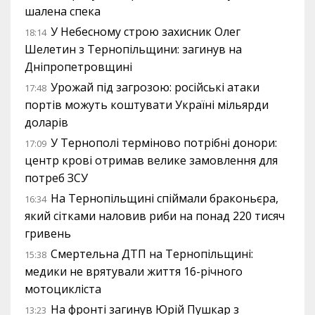
шалена спека
У Небесному строю захисник Олег
18:14
Шелетин з Тернопільщини: загинув на
Дніпропетровщині
Урожай під загрозою: російські атаки
17:48
портів можуть коштувати Україні мільярди
доларів
У Тернополі терміново потрібні донори:
17:09
центр крові отримав велике замовлення для
потреб ЗСУ
На Тернопільщині спіймали браконьєра,
16:34
який сітками наловив риби на понад 220 тисяч
гривень
Смертельна ДТП на Тернопільщині:
15:38
медики не врятували життя 16-річного
мотоцикліста
На фронті загинув Юрій Пушкар з
13:23