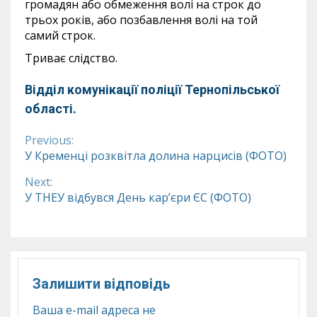
громадян або обмеження волі на строк до
трьох років, або позбавлення волі на той
самий строк.
Триває слідство.
Відділ комунікації поліції Тернопільської
області.
Previous:
Continue
У Кременці розквітла долина нарцисів (ФОТО)
Reading
Next:
У ТНЕУ відбувся День кар’єри ЄС (ФОТО)
Залишити відповідь
Ваша e-mail адреса не