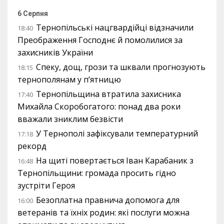
6 Серпня
Тернопільські нацгвардійці відзначили
18:40
Преображення Господнє й помолилися за
захисників України
Спеку, дощ, грози та шквали прогнозують
18:15
тернополянам у п’ятницю
Тернопільщина втратила захисника
17:40
Михайла Скоробогатого: понад два роки
вважали зниклим безвісти
У Тернополі зафіксували температурний
17:18
рекорд
На щиті повертається Іван Карабаник з
16:48
Тернопільщини: громада просить гідно
зустріти Героя
Безоплатна правнича допомога для
16:00
ветеранів та їхніх родин: які послуги можна