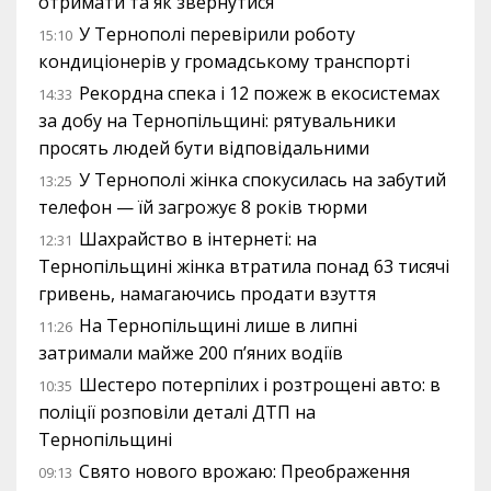
отримати та як звернутися
У Тернополі перевірили роботу
15:10
кондиціонерів у громадському транспорті
Рекордна спека і 12 пожеж в екосистемах
14:33
за добу на Тернопільщині: рятувальники
просять людей бути відповідальними
У Тернополі жінка спокусилась на забутий
13:25
телефон — їй загрожує 8 років тюрми
Шахрайство в інтернеті: на
12:31
Тернопільщині жінка втратила понад 63 тисячі
гривень, намагаючись продати взуття
На Тернопільщині лише в липні
11:26
затримали майже 200 п’яних водіїв
Шестеро потерпілих і розтрощені авто: в
10:35
поліції розповіли деталі ДТП на
Тернопільщині
Свято нового врожаю: Преображення
09:13