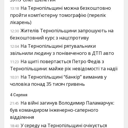
На Тернопільщині можна безкоштовно
13:18
пройти комп’ютерну томографію (перелік
лікарень)
Жителів Тернопільщини запрошують на
12:30
безкоштовний курс з нацспротиву
На Тернопільщині рятувальники
12:04
звільнили людину з понівеченого в ДТП авто
На щиті повертається Петро Федів з
11:23
Тернопільщини: майже рік невідомості та надії
На Тернопільщині “банкір” виманив у
10:31
чоловіка понад 35 тисяч гривень
4 Серпня
На війні загинув Володимир Паламарчук:
21:45
був командиром інженерно-саперного
відділення
У середу на Тернопільщині очікується
18:40