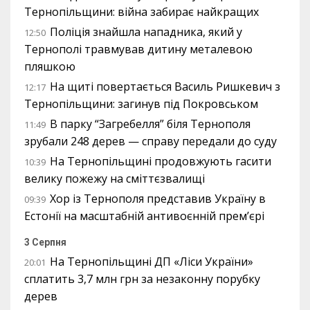
Тернопільщини: війна забирає найкращих
Поліція знайшла нападника, який у
12:50
Тернополі травмував дитину металевою
пляшкою
На щиті повертається Василь Ришкевич з
12:17
Тернопільщини: загинув під Покровськом
В парку “Загребелля” біля Тернополя
11:49
зрубали 248 дерев — справу передали до суду
На Тернопільщині продовжують гасити
10:39
велику пожежу на сміттєзвалищі
Хор із Тернополя представив Україну в
09:39
Естонії на масштабній антивоєнній прем’єрі
3 Серпня
На Тернопільщині ДП «Ліси України»
20:01
сплатить 3,7 млн грн за незаконну порубку
дерев