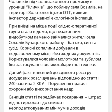
Чоловіків під час незаконного промислу в
урочищі “Кличків”, що поблизу села Возилів, на
території Золотопотіцької ОТГ, виявив
інспектор державної екологічної інспекції.
При виїзді на місце події слідчо-оперативної
групи стало відомо, що незаконним
видобутком каменю займалися жителі села
Соколів Бучацького району – батько, син та
сусід. Корисні копалини добували в
недозволеному місці і без жодних документів.
Користувалися чоловіки молотком та зубилом
без застосування великогабаритної техніки.
Даний факт внесений до єдиного реєстру
досудових розслідувань відповідно до статті
240 частина 2 ККУ – Порушення правил
охорони або використання надр.
Санкція статті передбачає покарання – штраф
від чотирьохсот до семисот
неоподатковуваних мінімумів доходів