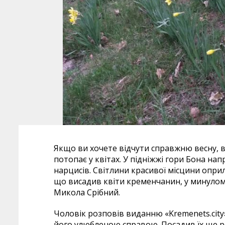
Якщо ви хочете відчути справжню весну, в
потопає у квітах. У підніжжі гори Бона на
нарцисів. Світлини красивої місцини опр
що висадив квіти кременчанин, у минулому
Микола Срібний.
Чоловік розповів виданню «Kremenets.city»
його улюбленою справою. Посадив їх ще ро