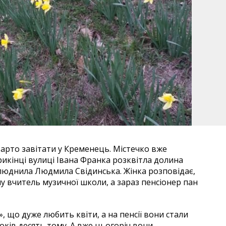
арто завітати у Кременець. Містечко вже
прикінці вулиці Івана Франка розквітла долина
илюднила Людмила Свідинська. Жінка розповідає,
 вчитель музичної школи, а зараз пенсіонер пан
, що дуже любить квіти, а на пенсії вони стали
ків десять тому. А вже цьогоріч вони