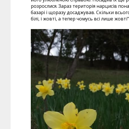
розрослися. Зараз територія нарцисів пон
базарі і щоразу досаджував. Скільки всього
білі, і жовті, а тепер чомусь всі лише жовті