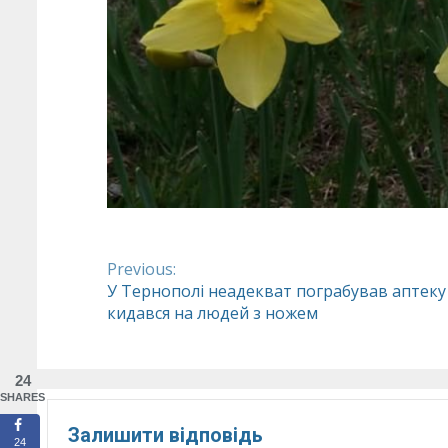
Previous:
Continue
У Тернополі неадекват пограбував аптеку
кидався на людей з ножем
Reading
24
SHARES
Залишити відповідь
24