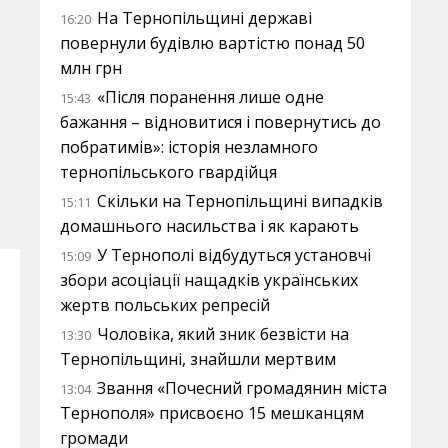
На Тернопільщині державі
16:20
повернули будівлю вартістю понад 50
млн грн
«Після поранення лише одне
15:43
бажання – відновитися і повернутись до
побратимів»: історія незламного
тернопільського гвардійця
Скільки на Тернопільщині випадків
15:11
домашнього насильства і як карають
У Тернополі відбудуться установчі
15:09
збори асоціації нащадків українських
жертв польських репресій
Чоловіка, який зник безвісти на
13:30
Тернопільщині, знайшли мертвим
Звання «Почесний громадянин міста
13:04
Тернополя» присвоєно 15 мешканцям
громади