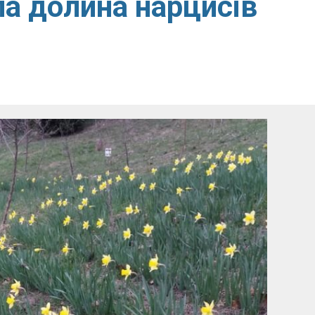
ла долина нарцисів