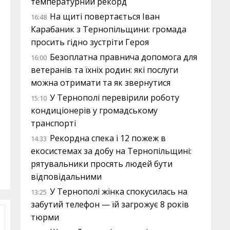
температурний рекорд
На щиті повертається Іван
16:48
Карабаник з Тернопільщини: громада
просить гідно зустріти Героя
Безоплатна правнича допомога для
16:00
ветеранів та їхніх родин: які послуги
можна отримати та як звернутися
У Тернополі перевірили роботу
15:10
кондиціонерів у громадському
транспорті
Рекордна спека і 12 пожеж в
14:33
екосистемах за добу на Тернопільщині:
рятувальники просять людей бути
відповідальними
У Тернополі жінка спокусилась на
13:25
забутий телефон — їй загрожує 8 років
тюрми