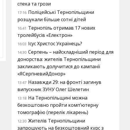
спека та грози
Поліцейські Тернопільщини
17:16
розшукали більше сотні дітей
Тернопіль отримав 17 нових
16:41
тролейбусів «Електрон»
Ісус Христос Українець?
16:03
Серпень – найскладніший період для
14:30
донорства: жителів Тернопільщини
закликають долучитися до кампанії
«ЯСерпневийДонор»
Назавжди 29: на фронті загинув
13:47
випускник ЗУНУ Олег Шелетин
На Тернопільщині можна
13:18
безкоштовно пройти комп’ютерну
томографію (перелік лікарень)
Жителів Тернопільщини
12:30
запрошують на безкоштовний курс з