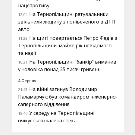
нацспротиву
На Тернопільщині рятувальники
12:04
звільнили людину з понівеченого в ДТП
авто
На щиті повертається Петро Федів з
11:23
Тернопільщини: майже рік невідомості
та надії
На Тернопільщині “банкір” виманив
10:31
у чоловіка понад 35 тисяч гривень
4 Серпня
На війні загинув Володимир
21:45
Паламарчук: був командиром інженерно-
саперного відділення
У середу на Тернопільщині
18:40
очікується шалена спека