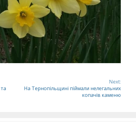
Next:
 та
На Тернопільщині піймали нелегальних
копачів каменю