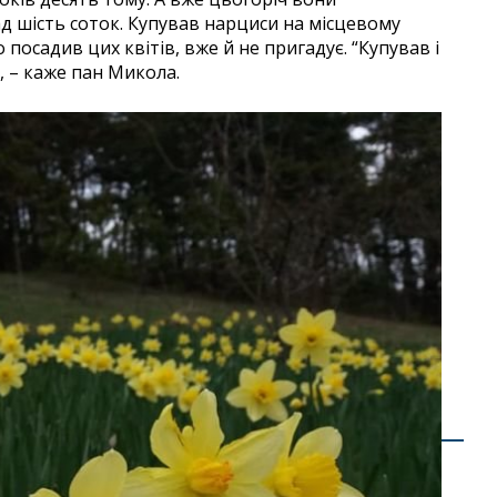
ад шість соток. Купував нарциси на місцевому
 посадив цих квітів, вже й не пригадує. “Купував і
”, – каже пан Микола.