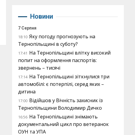
Новини
7 Серпня
Яку погоду прогнозують на
18:10
Тернопільщині в суботу?
На Тернопільщині влітку високий
17:41
попит на оформлення паспортів:
звернень – тисячі
На Тернопільщині зіткнулися три
17:14
автомобілі: є потерпілі, серед яких –
дитина
Відійшов у Вічність захисник із
17:00
Тернопільщини Володимир Дичко
На Тернопільщині знімають
16:56
документальний цикл про ветеранок
ОУН та УПА