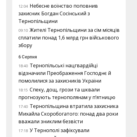
Небесне воїнство поповнив
12:04
захисник Богдан Сосінський з
Тернопільщини
Жителі Тернопільщини за сім місяців
09:10
сплатили понад 1,6 млрд грн військового
збору
6 Серпня
Тернопільські нацгвардійці
18:40
відзначили Преображення Господнє й
помолилися за захисників України
Спеку, дощ, грози та шквали
18:15
прогнозують тернополянам у п’ятницю
Тернопільщина втратила захисника
17:40
Михайла Скоробогатого: понад два роки
вважали зниклим безвісти
У Тернополі зафіксували
17:18