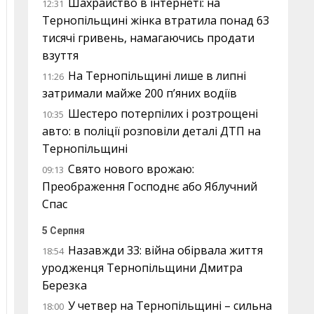
Шахрайство в інтернеті: на
12:31
Тернопільщині жінка втратила понад 63
тисячі гривень, намагаючись продати
взуття
На Тернопільщині лише в липні
11:26
затримали майже 200 п’яних водіїв
Шестеро потерпілих і розтрощені
10:35
авто: в поліції розповіли деталі ДТП на
Тернопільщині
Свято нового врожаю:
09:13
Преображення Господнє або Яблучний
Спас
5 Серпня
Назавжди 33: війна обірвала життя
18:54
уродженця Тернопільщини Дмитра
Березка
У четвер на Тернопільщині – сильна
18:00