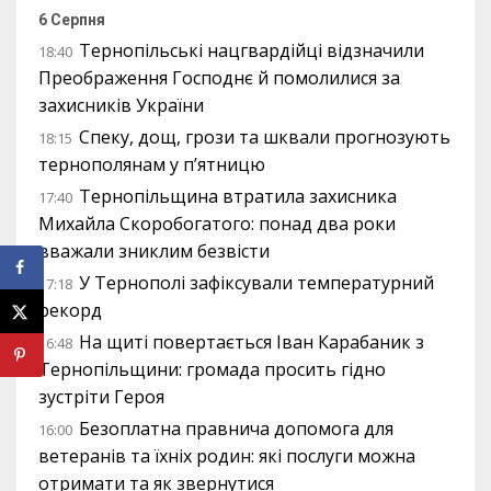
6 Серпня
Тернопільські нацгвардійці відзначили
18:40
Преображення Господнє й помолилися за
захисників України
Спеку, дощ, грози та шквали прогнозують
18:15
тернополянам у п’ятницю
Тернопільщина втратила захисника
17:40
Михайла Скоробогатого: понад два роки
вважали зниклим безвісти
У Тернополі зафіксували температурний
17:18
рекорд
На щиті повертається Іван Карабаник з
16:48
Тернопільщини: громада просить гідно
зустріти Героя
Безоплатна правнича допомога для
16:00
ветеранів та їхніх родин: які послуги можна
отримати та як звернутися