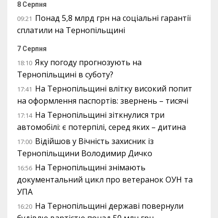
8 Серпня
Понад 5,8 млрд грн на соціальні гарантії
09:21
сплатили на Тернопільщині
7 Серпня
Яку погоду прогнозують на
18:10
Тернопільщині в суботу?
На Тернопільщині влітку високий попит
17:41
на оформлення паспортів: звернень – тисячі
На Тернопільщині зіткнулися три
17:14
автомобілі: є потерпілі, серед яких – дитина
Відійшов у Вічність захисник із
17:00
Тернопільщини Володимир Дичко
На Тернопільщині знімають
16:56
документальний цикл про ветеранок ОУН та
УПА
На Тернопільщині державі повернули
16:20