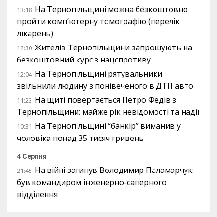
На Тернопільщині можна безкоштовно
13:18
пройти комп’ютерну томографію (перелік
лікарень)
Жителів Тернопільщини запрошують на
12:30
безкоштовний курс з нацспротиву
На Тернопільщині рятувальники
12:04
звільнили людину з понівеченого в ДТП авто
На щиті повертається Петро Федів з
11:23
Тернопільщини: майже рік невідомості та надії
На Тернопільщині “банкір” виманив у
10:31
чоловіка понад 35 тисяч гривень
4 Серпня
На війні загинув Володимир Паламарчук:
21:45
був командиром інженерно-саперного
відділення