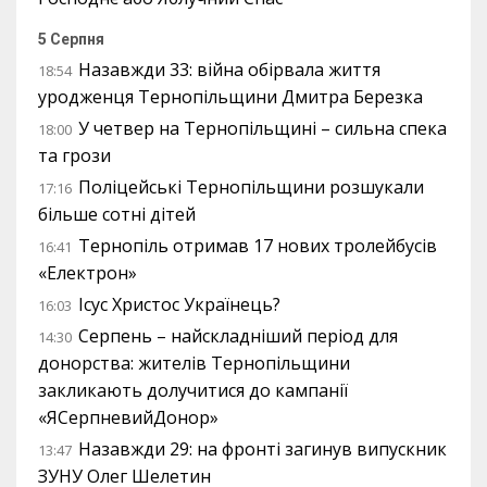
5 Серпня
Назавжди 33: війна обірвала життя
18:54
уродженця Тернопільщини Дмитра Березка
У четвер на Тернопільщині – сильна спека
18:00
та грози
Поліцейські Тернопільщини розшукали
17:16
більше сотні дітей
Тернопіль отримав 17 нових тролейбусів
16:41
«Електрон»
Ісус Христос Українець?
16:03
Серпень – найскладніший період для
14:30
донорства: жителів Тернопільщини
закликають долучитися до кампанії
«ЯСерпневийДонор»
Назавжди 29: на фронті загинув випускник
13:47
ЗУНУ Олег Шелетин