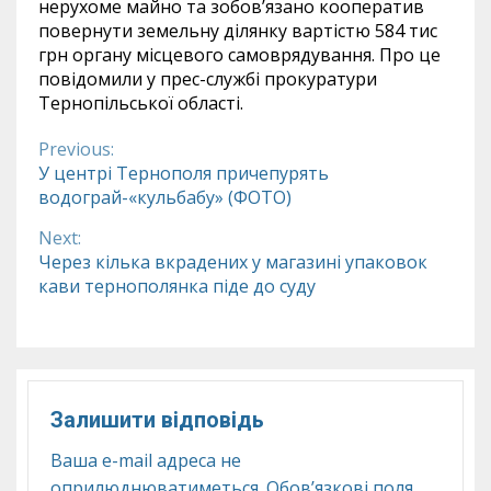
нерухоме майно та зобов’язано кооператив
повернути земельну ділянку вартістю 584 тис
грн органу місцевого самоврядування. Про це
повідомили у прес-службі прокуратури
Тернопільської області.
Previous:
Continue
У центрі Тернополя причепурять
водограй-«кульбабу» (ФОТО)
Reading
Next:
Через кілька вкрадених у магазині упаковок
кави тернополянка піде до суду
Залишити відповідь
Ваша e-mail адреса не
оприлюднюватиметься.
Обов’язкові поля