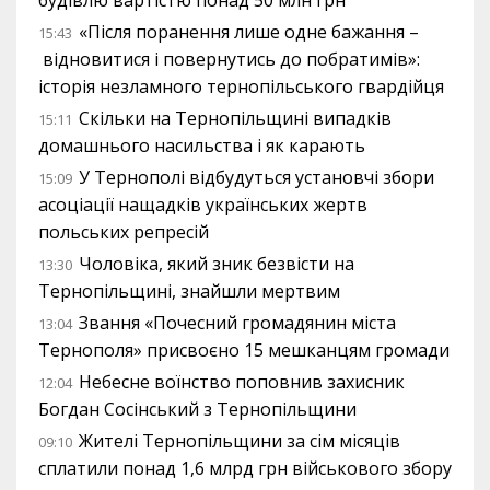
будівлю вартістю понад 50 млн грн
«Після поранення лише одне бажання –
15:43
відновитися і повернутись до побратимів»:
історія незламного тернопільського гвардійця
Скільки на Тернопільщині випадків
15:11
домашнього насильства і як карають
У Тернополі відбудуться установчі збори
15:09
асоціації нащадків українських жертв
польських репресій
Чоловіка, який зник безвісти на
13:30
Тернопільщині, знайшли мертвим
Звання «Почесний громадянин міста
13:04
Тернополя» присвоєно 15 мешканцям громади
Небесне воїнство поповнив захисник
12:04
Богдан Сосінський з Тернопільщини
Жителі Тернопільщини за сім місяців
09:10
сплатили понад 1,6 млрд грн військового збору