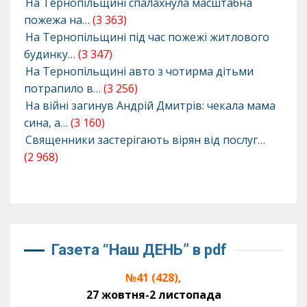
На Тернопільщині спалахнула масштабна
пожежа на…
(3 363)
На Тернопільщині під час пожежі житлового
будинку…
(3 347)
На Тернопільщині авто з чотирма дітьми
потрапило в…
(3 256)
На війні загинув Андрій Дмитрів: чекала мама
сина, а…
(3 160)
Священники застерігають вірян від послуг…
(2 968)
Газета “Наш ДЕНЬ” в pdf
№41 (428),
27 жовтня-2 листопада