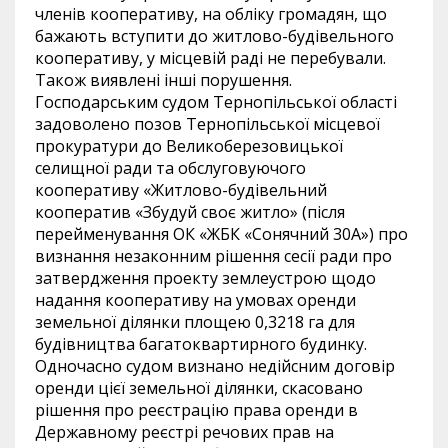
членів кооперативу, на обліку громадян, що
бажають вступити до житлово-будівельного
кооперативу, у місцевій раді не перебували.
Також виявлені інші порушення.
Господарським судом Тернопільської області
задоволено позов Тернопільської місцевої
прокуратури до Великоберезовицької
селищної ради та обслуговуючого
кооперативу «Житлово-будівельний
кооператив «Збудуй своє житло» (після
перейменування ОК «ЖБК «Сонячний 30А») про
визнання незаконним рішення сесії ради про
затвердження проекту землеустрою щодо
надання кооперативу на умовах оренди
земельної ділянки площею 0,3218 га для
будівництва багатоквартирного будинку.
Одночасно судом визнано недійсним договір
оренди цієї земельної ділянки, скасовано
рішення про реєстрацію права оренди в
Державному реєстрі речових прав на