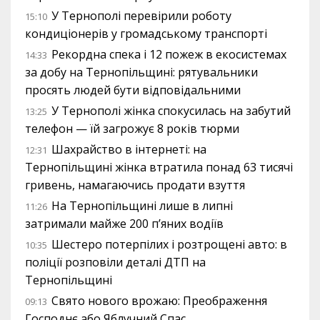
У Тернополі перевірили роботу
15:10
кондиціонерів у громадському транспорті
Рекордна спека і 12 пожеж в екосистемах
14:33
за добу на Тернопільщині: рятувальники
просять людей бути відповідальними
У Тернополі жінка спокусилась на забутий
13:25
телефон — їй загрожує 8 років тюрми
Шахрайство в інтернеті: на
12:31
Тернопільщині жінка втратила понад 63 тисячі
гривень, намагаючись продати взуття
На Тернопільщині лише в липні
11:26
затримали майже 200 п’яних водіїв
Шестеро потерпілих і розтрощені авто: в
10:35
поліції розповіли деталі ДТП на
Тернопільщині
Свято нового врожаю: Преображення
09:13
Господнє або Яблучний Спас