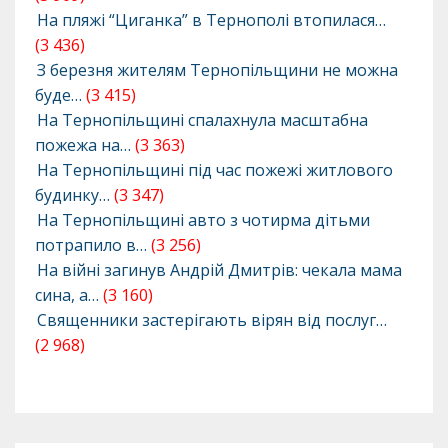
На пляжі “Циганка” в Тернополі втопилася…
(3 436)
З березня жителям Тернопільщини не можна
буде…
(3 415)
На Тернопільщині спалахнула масштабна
пожежа на…
(3 363)
На Тернопільщині під час пожежі житлового
будинку…
(3 347)
На Тернопільщині авто з чотирма дітьми
потрапило в…
(3 256)
На війні загинув Андрій Дмитрів: чекала мама
сина, а…
(3 160)
Священники застерігають вірян від послуг…
(2 968)