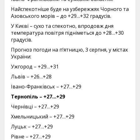
Найспекотніше буде на узбережжях Чорного та
Азовського морів – до +29…+32 градусів.
У Києві – сухо та спекотно, впродовж дня
температура повітря підніметься до +28…+30
градусів.
Прогноз погоди на п’ятницю, 3 серпня, у містах
України:
Ужгород – +29…+31
Львів – +26…+28
Івано-Франківськ – +27…+29
Тернопіль – +27…+29
Чернівці – +27…+29
Хмельницький – +27…+29
Луцьк – +27…+29
Рівне – +27…+29