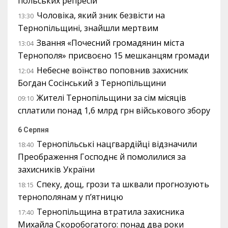
польських репресій
Чоловіка, який зник безвісти на
13:30
Тернопільщині, знайшли мертвим
Звання «Почесний громадянин міста
13:04
Тернополя» присвоєно 15 мешканцям громади
Небесне воїнство поповнив захисник
12:04
Богдан Сосінський з Тернопільщини
Жителі Тернопільщини за сім місяців
09:10
сплатили понад 1,6 млрд грн військового збору
6 Серпня
Тернопільські нацгвардійці відзначили
18:40
Преображення Господнє й помолилися за
захисників України
Спеку, дощ, грози та шквали прогнозують
18:15
тернополянам у п’ятницю
Тернопільщина втратила захисника
17:40
Михайла Скоробогатого: понад два роки