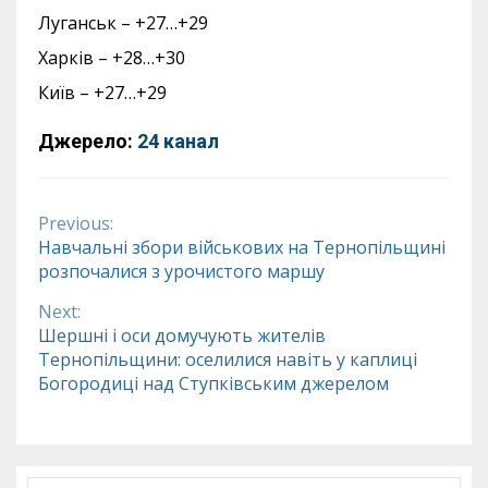
Луганськ – +27…+29
Харків – +28…+30
Київ – +27…+29
Джерело:
24 канал
Previous:
Continue
Навчальні збори військових на Тернопільщині
розпочалися з урочистого маршу
Reading
Next:
Шершні і оси домучують жителів
Тернопільщини: оселилися навіть у каплиці
Богородиці над Ступківським джерелом