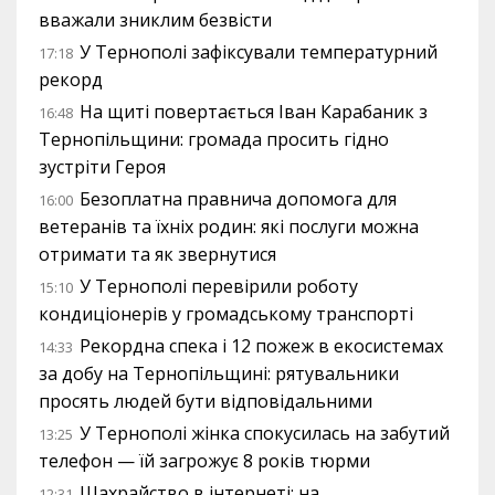
вважали зниклим безвісти
У Тернополі зафіксували температурний
17:18
рекорд
На щиті повертається Іван Карабаник з
16:48
Тернопільщини: громада просить гідно
зустріти Героя
Безоплатна правнича допомога для
16:00
ветеранів та їхніх родин: які послуги можна
отримати та як звернутися
У Тернополі перевірили роботу
15:10
кондиціонерів у громадському транспорті
Рекордна спека і 12 пожеж в екосистемах
14:33
за добу на Тернопільщині: рятувальники
просять людей бути відповідальними
У Тернополі жінка спокусилась на забутий
13:25
телефон — їй загрожує 8 років тюрми
Шахрайство в інтернеті: на
12:31