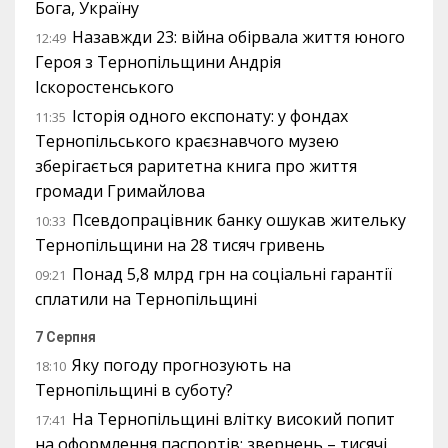
Бога, Україну
Назавжди 23: війна обірвала життя юного
12:49
Героя з Тернопільщини Андрія
Іскоростенського
Історія одного експонату: у фондах
11:35
Тернопільського краєзнавчого музею
зберігається раритетна книга про життя
громади Гримайлова
Псевдопрацівник банку ошукав жительку
10:33
Тернопільщини на 28 тисяч гривень
Понад 5,8 млрд грн на соціальні гарантії
09:21
сплатили на Тернопільщині
7 Серпня
Яку погоду прогнозують на
18:10
Тернопільщині в суботу?
На Тернопільщині влітку високий попит
17:41
на оформлення паспортів: звернень – тисячі