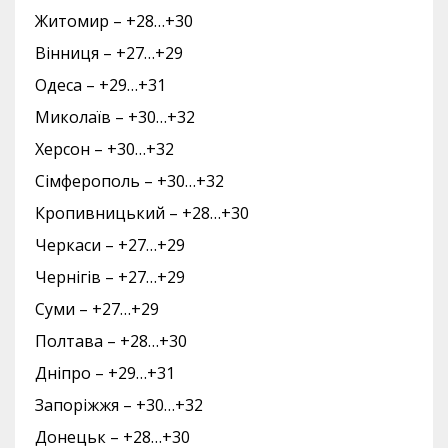
Житомир – +28…+30
Вінниця – +27…+29
Одеса – +29…+31
Миколаїв – +30…+32
Херсон – +30…+32
Сімферополь – +30…+32
Кропивницький – +28…+30
Черкаси – +27…+29
Чернігів – +27…+29
Суми – +27…+29
Полтава – +28…+30
Дніпро – +29…+31
Запоріжжя – +30…+32
Донецьк – +28…+30