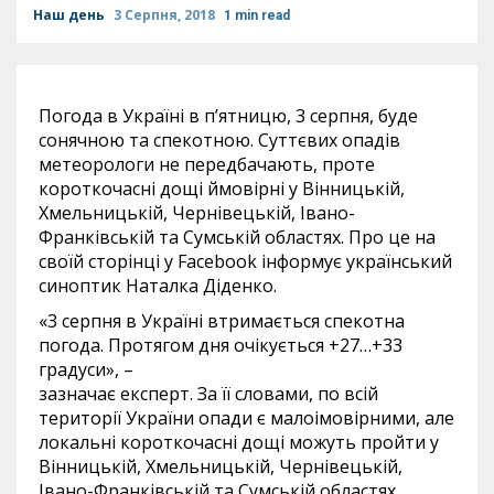
Наш день
3 Серпня, 2018
1 min read
Погода в Україні в п’ятницю, 3 серпня, буде
сонячною та спекотною. Суттєвих опадів
метеорологи не передбачають, проте
короткочасні дощі ймовірні у Вінницькій,
Хмельницькій, Чернівецькій, Івано-
Франківській та Сумській областях. Про це на
своїй сторінці у Facebook інформує український
синоптик Наталка Діденко.
«3 серпня в Україні втримається спекотна
погода. Протягом дня очікується +27…+33
градуси», –
зазначає експерт. За її словами, по всій
території України опади є малоімовірними, але
локальні короткочасні дощі можуть пройти у
Вінницькій, Хмельницькій, Чернівецькій,
Івано-Франківській та Сумській областях.