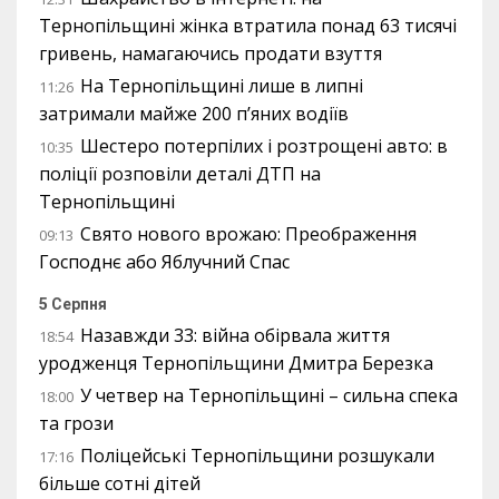
Тернопільщині жінка втратила понад 63 тисячі
гривень, намагаючись продати взуття
На Тернопільщині лише в липні
11:26
затримали майже 200 п’яних водіїв
Шестеро потерпілих і розтрощені авто: в
10:35
поліції розповіли деталі ДТП на
Тернопільщині
Свято нового врожаю: Преображення
09:13
Господнє або Яблучний Спас
5 Серпня
Назавжди 33: війна обірвала життя
18:54
уродженця Тернопільщини Дмитра Березка
У четвер на Тернопільщині – сильна спека
18:00
та грози
Поліцейські Тернопільщини розшукали
17:16
більше сотні дітей