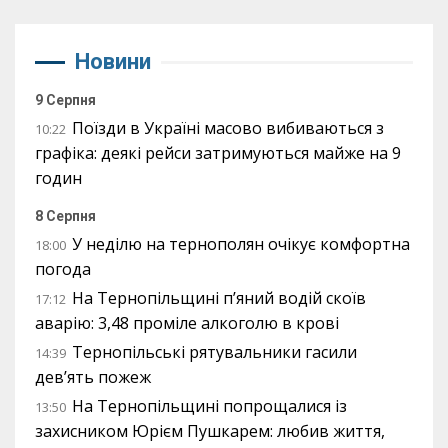
Новини
9 Серпня
Поїзди в Україні масово вибиваються з
10:22
графіка: деякі рейси затримуються майже на 9
годин
8 Серпня
У неділю на тернополян очікує комфортна
18:00
погода
На Тернопільщині п’яний водій скоїв
17:12
аварію: 3,48 проміле алкоголю в крові
Тернопільські рятувальники гасили
14:39
дев’ять пожеж
На Тернопільщині попрощалися із
13:50
захисником Юрієм Пушкарем: любив життя,