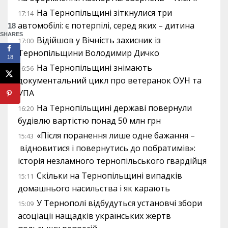
На Тернопільщині зіткнулися три
17:14
автомобілі: є потерпілі, серед яких – дитина
18
SHARES
Відійшов у Вічність захисник із
17:00
Тернопільщини Володимир Дичко
18
На Тернопільщині знімають
16:56
документальний цикл про ветеранок ОУН та
УПА
На Тернопільщині державі повернули
16:20
будівлю вартістю понад 50 млн грн
«Після поранення лише одне бажання –
15:43
відновитися і повернутись до побратимів»:
історія незламного тернопільського гвардійця
Скільки на Тернопільщині випадків
15:11
домашнього насильства і як карають
У Тернополі відбудуться установчі збори
15:09
асоціації нащадків українських жертв