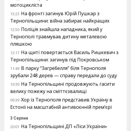
мотоцикліста
На фронті загинув Юрій Пушкар з
13:23
Тернопільщини: війна забирає найкращих
Поліція знайшла нападника, який у
12:50
Тернополі травмував дитину металевою
пляшкою
На щиті повертається Василь Ришкевич з
12:17
Тернопільщини: загинув під Покровськом
В парку “Загребелля” біля Тернополя
11:49
зрубали 248 дерев — справу передали до суду
На Тернопільщині продовжують гасити
10:39
велику пожежу на сміттєзвалищі
Хор із Тернополя представив Україну в
09:39
Естонії на масштабній антивоєнній прем’єрі
3 Серпня
На Тернопільщині ДП «Ліси України»
20:01