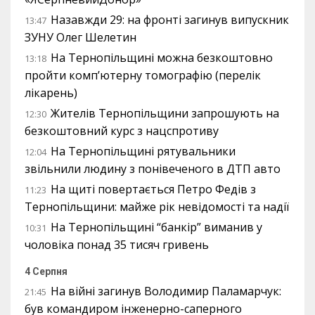
Назавжди 29: на фронті загинув випускник
13:47
ЗУНУ Олег Шелетин
На Тернопільщині можна безкоштовно
13:18
пройти комп’ютерну томографію (перелік
лікарень)
Жителів Тернопільщини запрошують на
12:30
безкоштовний курс з нацспротиву
На Тернопільщині рятувальники
12:04
звільнили людину з понівеченого в ДТП авто
На щиті повертається Петро Федів з
11:23
Тернопільщини: майже рік невідомості та надії
На Тернопільщині “банкір” виманив у
10:31
чоловіка понад 35 тисяч гривень
4 Серпня
На війні загинув Володимир Паламарчук:
21:45
був командиром інженерно-саперного