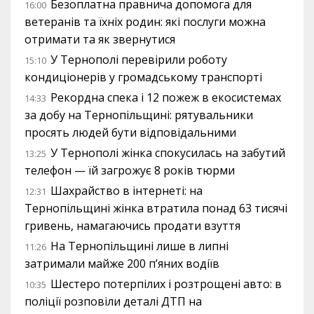
Безоплатна правнича допомога для
16:00
ветеранів та їхніх родин: які послуги можна
отримати та як звернутися
У Тернополі перевірили роботу
15:10
кондиціонерів у громадському транспорті
Рекордна спека і 12 пожеж в екосистемах
14:33
за добу на Тернопільщині: рятувальники
просять людей бути відповідальними
У Тернополі жінка спокусилась на забутий
13:25
телефон — їй загрожує 8 років тюрми
Шахрайство в інтернеті: на
12:31
Тернопільщині жінка втратила понад 63 тисячі
гривень, намагаючись продати взуття
На Тернопільщині лише в липні
11:26
затримали майже 200 п’яних водіїв
Шестеро потерпілих і розтрощені авто: в
10:35
поліції розповіли деталі ДТП на