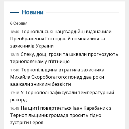
Новини
6 Серпня
Тернопільські нацгвардійці відзначили
18:40
Преображення Господнє й помолилися за
захисників України
Спеку, дощ, грози та шквали прогнозують
18:15
тернополянам у п’ятницю
Тернопільщина втратила захисника
17:40
Михайла Скоробогатого: понад два роки
вважали зниклим безвісти
У Тернополі зафіксували температурний
17:18
рекорд
На щиті повертається Іван Карабаник з
16:48
Тернопільщини: громада просить гідно
зустріти Героя