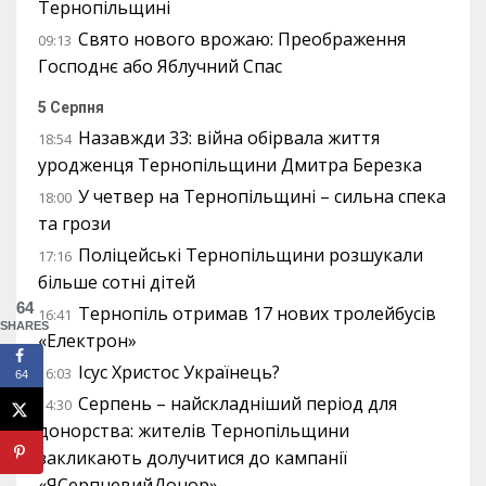
Тернопільщині
Свято нового врожаю: Преображення
09:13
Господнє або Яблучний Спас
5 Серпня
Назавжди 33: війна обірвала життя
18:54
уродженця Тернопільщини Дмитра Березка
У четвер на Тернопільщині – сильна спека
18:00
та грози
Поліцейські Тернопільщини розшукали
17:16
більше сотні дітей
64
Тернопіль отримав 17 нових тролейбусів
16:41
SHARES
«Електрон»
Ісус Христос Українець?
16:03
64
Серпень – найскладніший період для
14:30
донорства: жителів Тернопільщини
закликають долучитися до кампанії
«ЯСерпневийДонор»