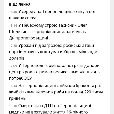
відділення
У середу на Тернопільщині очікується
18:40
шалена спека
У Небесному строю захисник Олег
18:14
Шелетин з Тернопільщини: загинув на
Дніпропетровщині
Урожай під загрозою: російські атаки
17:48
портів можуть коштувати Україні мільярди
доларів
У Тернополі терміново потрібні донори:
17:09
центр крові отримав велике замовлення для
потреб ЗСУ
На Тернопільщині спіймали браконьєра,
16:34
який сітками наловив риби на понад 220 тисяч
гривень
Смертельна ДТП на Тернопільщині:
15:38
медики не врятували життя 16-річного