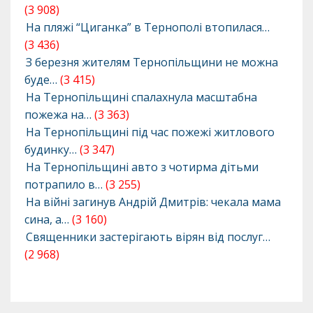
(3 908)
На пляжі “Циганка” в Тернополі втопилася…
(3 436)
З березня жителям Тернопільщини не можна
буде…
(3 415)
На Тернопільщині спалахнула масштабна
пожежа на…
(3 363)
На Тернопільщині під час пожежі житлового
будинку…
(3 347)
На Тернопільщині авто з чотирма дітьми
потрапило в…
(3 255)
На війні загинув Андрій Дмитрів: чекала мама
сина, а…
(3 160)
Священники застерігають вірян від послуг…
(2 968)