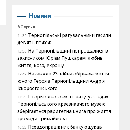
Новини
8 Серпня
Тернопільські рятувальники гасили
14:39
дев’ять пожеж
На Тернопільщині попрощалися із
13:50
захисником Юрієм Пушкарем: любив
життя, Бога, Україну
Назавжди 23: війна обірвала життя
12:49
юного Героя з Тернопільщини Андрія
Іскоростенського
Історія одного експонату: у фондах
11:35
Тернопільського краєзнавчого музею
зберігається раритетна книга про життя
громади Гримайлова
Псевдопрацівник банку ошукав
10:33