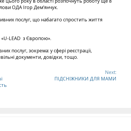
вже цього року в області розпочнуть роботу ще 8
лови ОДА Ігор Дем’янчук.
ивних послуг, що набагато спростить життя
 «U-LEAD з Європою».
их послуг, зокрема: у сфері реєстрації,
звільні документи, довідки, тощо.
Next:
і
ПІДСНІЖНИКИ ДЛЯ МАМИ
сть