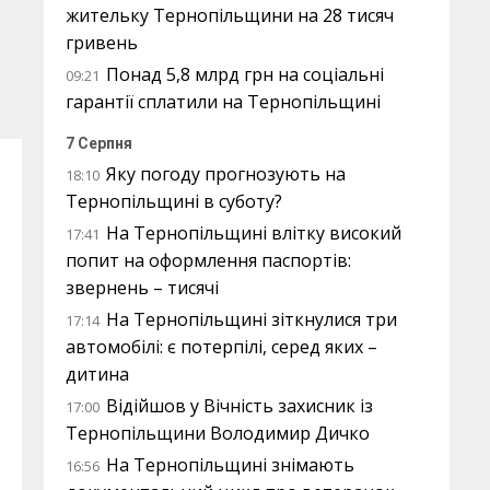
жительку Тернопільщини на 28 тисяч
гривень
Понад 5,8 млрд грн на соціальні
09:21
гарантії сплатили на Тернопільщині
7 Серпня
Яку погоду прогнозують на
18:10
Тернопільщині в суботу?
На Тернопільщині влітку високий
17:41
попит на оформлення паспортів:
звернень – тисячі
На Тернопільщині зіткнулися три
17:14
автомобілі: є потерпілі, серед яких –
дитина
Відійшов у Вічність захисник із
17:00
Тернопільщини Володимир Дичко
На Тернопільщині знімають
16:56