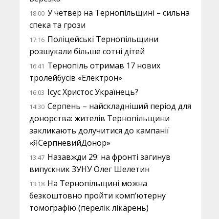
У четвер на Тернопільщині – сильна
18:00
спека та грози
Поліцейські Тернопільщини
17:16
розшукали більше сотні дітей
Тернопіль отримав 17 нових
16:41
тролейбусів «Електрон»
Ісус Христос Українець?
16:03
Серпень – найскладніший період для
14:30
донорства: жителів Тернопільщини
закликають долучитися до кампанії
«ЯСерпневийДонор»
Назавжди 29: на фронті загинув
13:47
випускник ЗУНУ Олег Шелетин
На Тернопільщині можна
13:18
безкоштовно пройти комп’ютерну
томографію (перелік лікарень)