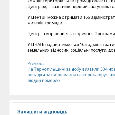
кожній територіальній громаді області. І 
Центрів», – зазначив перший заступник го
У Центрі можна отримати 165 адміністрат
жителів громади.
Центр створювався за сприяння Програми
У ЦНАПі надаватиметься 165 адміністративн
земельних відносин, соціальні послуги, до
Previous:
Continue
На Тернопільщині за добу виявили 504 нов
випадки захворювання на коронавірус, ші
Reading
людей померло
Залишити відповідь