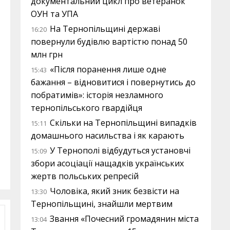
документальний цикл про ветеранок
ОУН та УПА
На Тернопільщині державі
16:20
повернули будівлю вартістю понад 50
млн грн
«Після поранення лише одне
15:43
бажання – відновитися і повернутись до
побратимів»: історія незламного
тернопільського гвардійця
Скільки на Тернопільщині випадків
15:11
домашнього насильства і як карають
У Тернополі відбудуться установчі
15:09
збори асоціації нащадків українських
жертв польських репресій
Чоловіка, який зник безвісти на
13:30
Тернопільщині, знайшли мертвим
Звання «Почесний громадянин міста
13:04