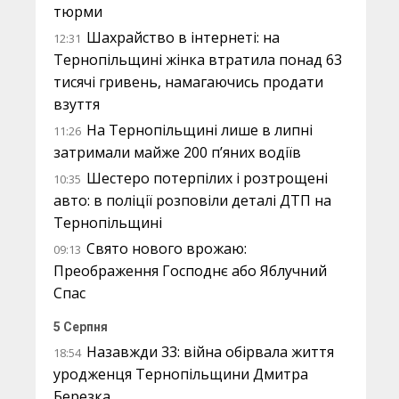
тюрми
Шахрайство в інтернеті: на
12:31
Тернопільщині жінка втратила понад 63
тисячі гривень, намагаючись продати
взуття
На Тернопільщині лише в липні
11:26
затримали майже 200 п’яних водіїв
Шестеро потерпілих і розтрощені
10:35
авто: в поліції розповіли деталі ДТП на
Тернопільщині
Свято нового врожаю:
09:13
Преображення Господнє або Яблучний
Спас
5 Серпня
Назавжди 33: війна обірвала життя
18:54
уродженця Тернопільщини Дмитра
Березка