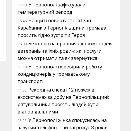
У Тернополі зафіксували
17:18
температурний рекорд
На щиті повертається Іван
16:48
Карабаник з Тернопільщини: громада
просить гідно зустріти Героя
Безоплатна правнича допомога для
16:00
ветеранів та їхніх родин: які послуги
можна отримати та як звернутися
У Тернополі перевірили роботу
15:10
кондиціонерів у громадському
транспорті
Рекордна спека і 12 пожеж в
14:33
екосистемах за добу на Тернопільщині:
рятувальники просять людей бути
відповідальними
У Тернополі жінка спокусилась на
13:25
забутий телефон — їй загрожує 8 років