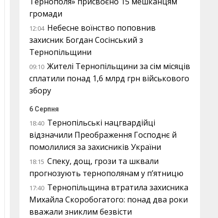
Тернополя» присвоєно 15 мешканцям
громади
Небесне воїнство поповнив
12:04
захисник Богдан Сосінський з
Тернопільщини
Жителі Тернопільщини за сім місяців
09:10
сплатили понад 1,6 млрд грн військового
збору
6 Серпня
Тернопільські нацгвардійці
18:40
відзначили Преображення Господнє й
помолилися за захисників України
Спеку, дощ, грози та шквали
18:15
прогнозують тернополянам у п’ятницю
Тернопільщина втратила захисника
17:40
Михайла Скоробогатого: понад два роки
вважали зниклим безвісти