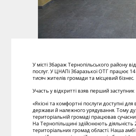
У місті Збараж Тернопільського району ві
послуг. У ЦНАПі Збаразької ОТГ працює 14
тисяч жителів громади та місцевий бізнес.
Участь у відкритті взяв перший заступник 
«Якісні та комфортні послуги доступні для 
держави й належного урядування. Тому ду
територіальній громаді працював сучасн
На Тернопільщині здійснюють діяльність 2
територіальних громад області. Наша амбі