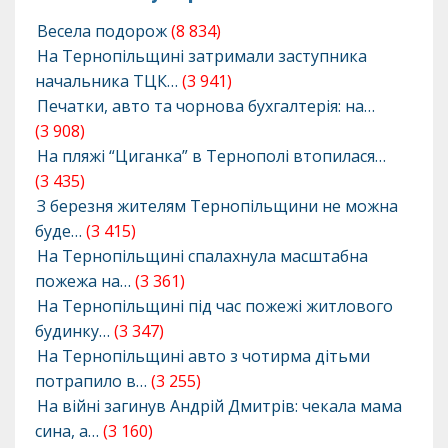
Весела подорож
(8 834)
На Тернопільщині затримали заступника
начальника ТЦК…
(3 941)
Печатки, авто та чорнова бухгалтерія: на…
(3 908)
На пляжі “Циганка” в Тернополі втопилася…
(3 435)
З березня жителям Тернопільщини не можна
буде…
(3 415)
На Тернопільщині спалахнула масштабна
пожежа на…
(3 361)
На Тернопільщині під час пожежі житлового
будинку…
(3 347)
На Тернопільщині авто з чотирма дітьми
потрапило в…
(3 255)
На війні загинув Андрій Дмитрів: чекала мама
сина, а…
(3 160)