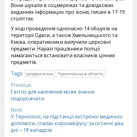
Вони шукали в соцмережах та довідкових
виданнях інформацію про ікони, писані в 17-19
століттях.
У ході проведення одночасно 14 обшуків на
території Одеси, а також Хмельницького та
Києва, оперативники вилучили церковні
предмети. Наразі працівники поліції
намагаються встановити власників цінних
предметів.
Tags:
крадені ікони
Тернопільська область
Previous:
Continue
Світло для населення може значно
подорожчати
Reading
Next:
У Тернополі, на підстанції екстреної медичної
допомоги, спалах коронавірусу: за останні два
дні – 18 випадків