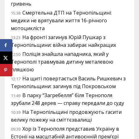
гривень
Смертельна ДТП на Тернопільщині:
15:38
медики не врятували життя 16-річного
мотоцикліста
На фронті загинув Юрій Пушкар з
13:23
Тернопільщини: війна забирає найкращих
Поліція знайшла нападника, який у
12:50
Тернополі травмував дитину металевою
пляшкою
На щиті повертається Василь Ришкевич з
12:17
Тернопільщини: загинув під Покровськом
В парку “Загребелля” біля Тернополя
11:49
зрубали 248 дерев — справу передали до суду
На Тернопільщині продовжують гасити
10:39
велику пожежу на сміттєзвалищі
Хор із Тернополя представив Україну в
09:39
Естонії на масштабній антивоєнній прем’єрі