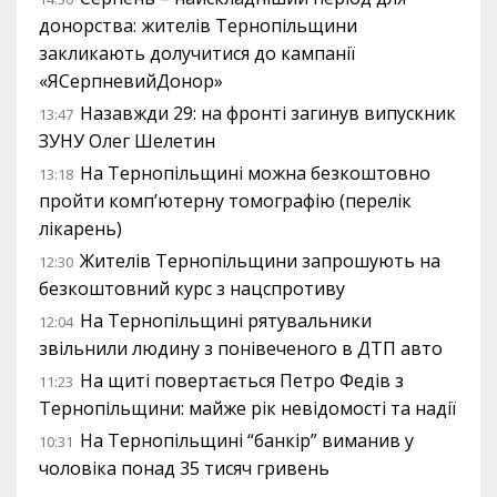
донорства: жителів Тернопільщини
закликають долучитися до кампанії
«ЯСерпневийДонор»
Назавжди 29: на фронті загинув випускник
13:47
ЗУНУ Олег Шелетин
На Тернопільщині можна безкоштовно
13:18
пройти комп’ютерну томографію (перелік
лікарень)
Жителів Тернопільщини запрошують на
12:30
безкоштовний курс з нацспротиву
На Тернопільщині рятувальники
12:04
звільнили людину з понівеченого в ДТП авто
На щиті повертається Петро Федів з
11:23
Тернопільщини: майже рік невідомості та надії
На Тернопільщині “банкір” виманив у
10:31
чоловіка понад 35 тисяч гривень