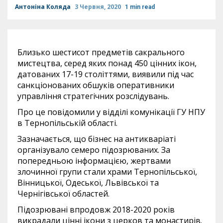
Антоніна Коляда
3 Червня, 2020
1 min read
Близько шестисот предметів сакрального
мистецтва, серед яких понад 450 цінних ікон,
датованих 17-19 століттями, виявили під час
санкціонованих обшуків оперативники
управління стратегічних розслідувань.
Про це повідомили у відділі комунікації ГУ НПУ
в Тернопільській області.
Зазначається, що бізнес на антикваріаті
організувало семеро підозрюваних. За
попередньою інформацією, жертвами
злочинної групи стали храми Тернопільської,
Вінницької, Одеської, Львівської та
Чернігівської областей.
Підозрювані впродовж 2018-2020 років
викрадали цінні ікони з церков та монастирів.