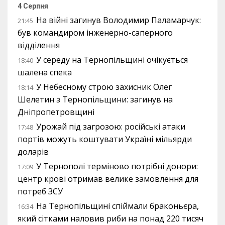
4 Серпня
На війні загинув Володимир Паламарчук:
21:45
був командиром інженерно-саперного
відділення
У середу на Тернопільщині очікується
18:40
шалена спека
У Небесному строю захисник Олег
18:14
Шелетин з Тернопільщини: загинув на
Дніпропетровщині
Урожай під загрозою: російські атаки
17:48
портів можуть коштувати Україні мільярди
доларів
У Тернополі терміново потрібні донори:
17:09
центр крові отримав велике замовлення для
потреб ЗСУ
На Тернопільщині спіймали браконьєра,
16:34
який сітками наловив риби на понад 220 тисяч