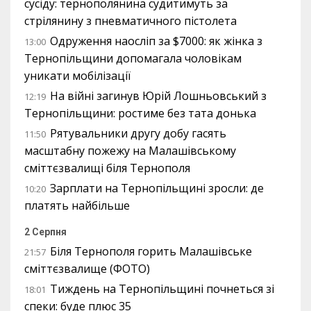
сусіду: тернополянина судитимуть за
стрілянину з пневматичного пістолета
Одруження наосліп за $7000: як жінка з
13:00
Тернопільщини допомагала чоловікам
уникати мобілізації
На війні загинув Юрій Лошньовський з
12:19
Тернопільщини: ростиме без тата донька
Рятувальники другу добу гасять
11:50
масштабну пожежу на Малашівському
сміттєзвалищі біля Тернополя
Зарплати на Тернопільщині зросли: де
10:20
платять найбільше
2 Серпня
Біля Тернополя горить Малашівське
21:57
сміттєзвалище (ФОТО)
Тиждень на Тернопільщині почнеться зі
18:01
спеки: буде плюс 35