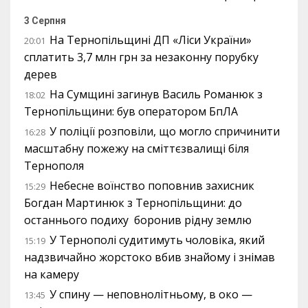
3 Серпня
На Тернопільщині ДП «Ліси України»
20:01
сплатить 3,7 млн грн за незаконну порубку
дерев
На Сумщині загинув Василь Романюк з
18:02
Тернопільщини: був оператором БпЛА
У поліції розповіли, що могло спричинити
16:28
масштабну пожежу на сміттєзвалищі біля
Тернополя
Небесне воїнство поповнив захисник
15:29
Богдан Мартинюк з Тернопільщини: до
останнього подиху боронив рідну землю
У Тернополі судитимуть чоловіка, який
15:19
надзвичайно жорстоко вбив знайому і знімав
на камеру
У спину — неповнолітньому, в око —
13:45