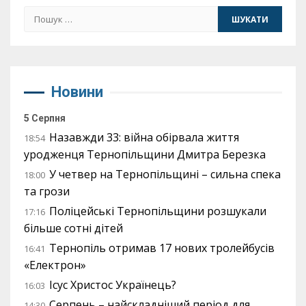
Пошук:
Новини
5 Серпня
Назавжди 33: війна обірвала життя
18:54
уродженця Тернопільщини Дмитра Березка
У четвер на Тернопільщині – сильна спека
18:00
та грози
Поліцейські Тернопільщини розшукали
17:16
більше сотні дітей
Тернопіль отримав 17 нових тролейбусів
16:41
«Електрон»
Ісус Христос Українець?
16:03
Серпень – найскладніший період для
14:30