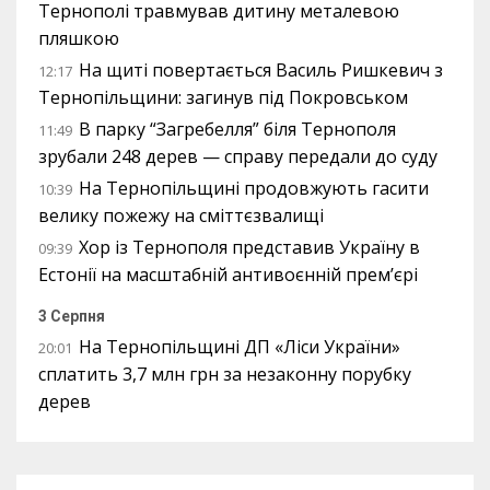
Тернополі травмував дитину металевою
пляшкою
На щиті повертається Василь Ришкевич з
12:17
Тернопільщини: загинув під Покровськом
В парку “Загребелля” біля Тернополя
11:49
зрубали 248 дерев — справу передали до суду
На Тернопільщині продовжують гасити
10:39
велику пожежу на сміттєзвалищі
Хор із Тернополя представив Україну в
09:39
Естонії на масштабній антивоєнній прем’єрі
3 Серпня
На Тернопільщині ДП «Ліси України»
20:01
сплатить 3,7 млн грн за незаконну порубку
дерев