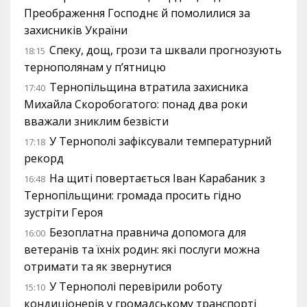
Преображення Господнє й помолилися за
захисників України
Спеку, дощ, грози та шквали прогнозують
18:15
тернополянам у п’ятницю
Тернопільщина втратила захисника
17:40
Михайла Скоробогатого: понад два роки
вважали зниклим безвісти
У Тернополі зафіксували температурний
17:18
рекорд
На щиті повертається Іван Карабаник з
16:48
Тернопільщини: громада просить гідно
зустріти Героя
Безоплатна правнича допомога для
16:00
ветеранів та їхніх родин: які послуги можна
отримати та як звернутися
У Тернополі перевірили роботу
15:10
кондиціонерів у громадському транспорті