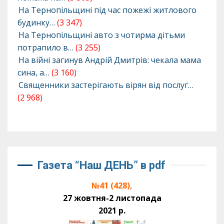
На Тернопільщині під час пожежі житлового
будинку…
(3 347)
На Тернопільщині авто з чотирма дітьми
потрапило в…
(3 255)
На війні загинув Андрій Дмитрів: чекала мама
сина, а…
(3 160)
Священники застерігають вірян від послуг…
(2 968)
Газета “Наш ДЕНЬ” в pdf
№41 (428),
27 жовтня-2 листопада
2021 р.