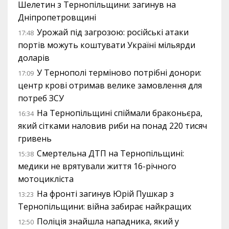
Шелетин з Тернопільщини: загинув на
Дніпропетровщині
Урожай під загрозою: російські атаки
17:48
портів можуть коштувати Україні мільярди
доларів
У Тернополі терміново потрібні донори:
17:09
центр крові отримав велике замовлення для
потреб ЗСУ
На Тернопільщині спіймали браконьєра,
16:34
який сітками наловив риби на понад 220 тисяч
гривень
Смертельна ДТП на Тернопільщині:
15:38
медики не врятували життя 16-річного
мотоцикліста
На фронті загинув Юрій Пушкар з
13:23
Тернопільщини: війна забирає найкращих
Поліція знайшла нападника, який у
12:50