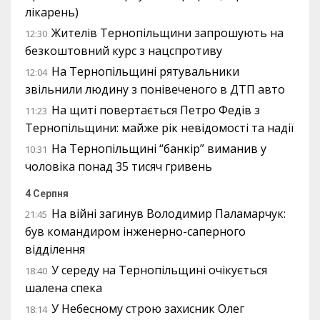
лікарень)
Жителів Тернопільщини запрошують на
12:30
безкоштовний курс з нацспротиву
На Тернопільщині рятувальники
12:04
звільнили людину з понівеченого в ДТП авто
На щиті повертається Петро Федів з
11:23
Тернопільщини: майже рік невідомості та надії
На Тернопільщині “банкір” виманив у
10:31
чоловіка понад 35 тисяч гривень
4 Серпня
На війні загинув Володимир Паламарчук:
21:45
був командиром інженерно-саперного
відділення
У середу на Тернопільщині очікується
18:40
шалена спека
У Небесному строю захисник Олег
18:14