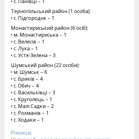
• с. Панівці – 1
Тернопільський район (1 особа):
• с. Підгороднє – 1
Монастириський район (6 осіб):
• м. Монастириська – 1
• с. Велесів – 1
• с. Лука – 1
• с. Устя-Зелена – 3
Шумський район (22 особи):
• м. Шумськ – 6
• с. Бриків – 4
• с. Обич – 4
• с. Васильківці – 3
• с. Круголець – 1
• с. Малі Садки – 2
• с. Рохманів – 1
• с. Ходаки – 1
Previous:
Continue