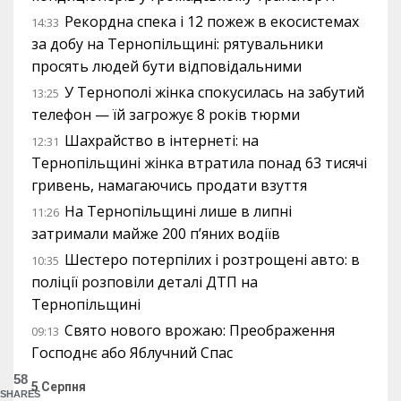
Рекордна спека і 12 пожеж в екосистемах
14:33
за добу на Тернопільщині: рятувальники
просять людей бути відповідальними
У Тернополі жінка спокусилась на забутий
13:25
телефон — їй загрожує 8 років тюрми
Шахрайство в інтернеті: на
12:31
Тернопільщині жінка втратила понад 63 тисячі
гривень, намагаючись продати взуття
На Тернопільщині лише в липні
11:26
затримали майже 200 п’яних водіїв
Шестеро потерпілих і розтрощені авто: в
10:35
поліції розповіли деталі ДТП на
Тернопільщині
Свято нового врожаю: Преображення
09:13
Господнє або Яблучний Спас
58
5 Серпня
SHARES