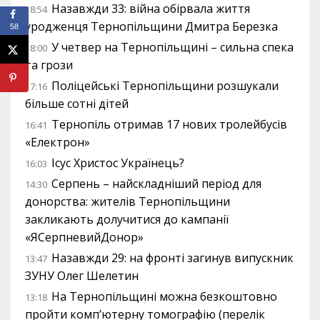
Назавжди 33: війна обірвала життя
18:54
уродженця Тернопільщини Дмитра Березка
58
У четвер на Тернопільщині – сильна спека
18:00
та грози
Поліцейські Тернопільщини розшукали
17:16
більше сотні дітей
Тернопіль отримав 17 нових тролейбусів
16:41
«Електрон»
Ісус Христос Українець?
16:03
Серпень – найскладніший період для
14:30
донорства: жителів Тернопільщини
закликають долучитися до кампанії
«ЯСерпневийДонор»
Назавжди 29: на фронті загинув випускник
13:47
ЗУНУ Олег Шелетин
На Тернопільщині можна безкоштовно
13:18
пройти комп’ютерну томографію (перелік