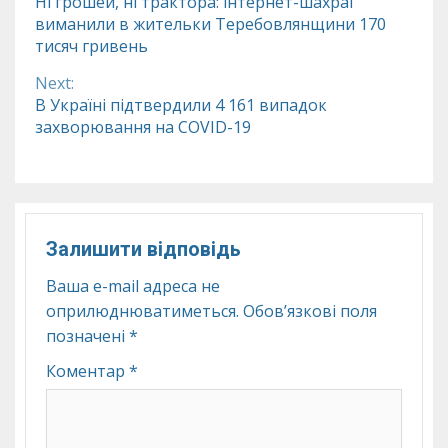
Ні грошей, ні трактора: інтернет-шахраї
виманили в жительки Теребовлянщини 170
Reading
тисяч гривень
Next:
В Україні підтвердили 4 161 випадок
захворювання на COVID-19
Залишити відповідь
Ваша e-mail адреса не
оприлюднюватиметься.
Обов’язкові поля
позначені
*
Коментар
*