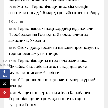
Жителі Тернопільщини за сім місяців
09:10
сплатили понад 1,6 млрд грн військового збору
6 Серпня
Тернопільські нацгвардійці відзначили
18:40
Преображення Господнє й помолилися за
захисників України
Спеку, дощ, грози та шквали прогнозують
18:15
тернополянам у п’ятницю
Тернопільщина втратила захисника
17:40
120
SHARES
Михайла Скоробогатого: понад два роки
вважали зниклим безвісти
120
У Тернополі зафіксували температурний
17:18
рекорд
На щиті повертається Іван Карабаник з
16:48
Тернопільщини: громада просить гідно
зустріти Героя