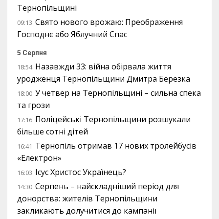
Тернопільщині
Свято нового врожаю: Преображення
09:13
Господнє або Яблучний Спас
5 Серпня
Назавжди 33: війна обірвала життя
18:54
уродженця Тернопільщини Дмитра Березка
У четвер на Тернопільщині – сильна спека
18:00
та грози
Поліцейські Тернопільщини розшукали
17:16
більше сотні дітей
Тернопіль отримав 17 нових тролейбусів
16:41
«Електрон»
Ісус Христос Українець?
16:03
Серпень – найскладніший період для
14:30
донорства: жителів Тернопільщини
закликають долучитися до кампанії