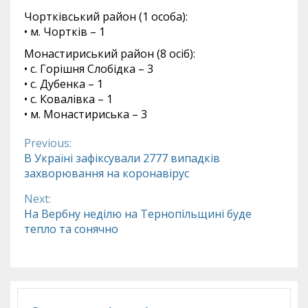
Чортківський район (1 особа):
• м. Чортків – 1
Монастириський район (8 осіб):
• с. Горішня Слобідка – 3
• с. Дубенка – 1
• с. Ковалівка – 1
• м. Монастириська – 3
Previous:
Continue
В Україні зафіксували 2777 випадків
захворювання на коронавірус
Reading
Next:
На Вербну неділю на Тернопільщині буде
тепло та сонячно