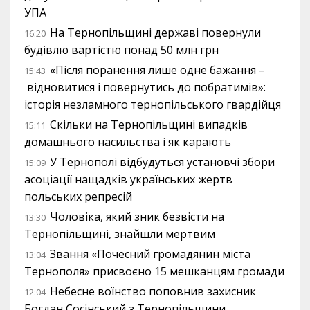
УПА
На Тернопільщині державі повернули
16:20
будівлю вартістю понад 50 млн грн
«Після поранення лише одне бажання –
15:43
відновитися і повернутись до побратимів»:
історія незламного тернопільського гвардійця
Скільки на Тернопільщині випадків
15:11
домашнього насильства і як карають
У Тернополі відбудуться установчі збори
15:09
асоціації нащадків українських жертв
польських репресій
Чоловіка, який зник безвісти на
13:30
Тернопільщині, знайшли мертвим
Звання «Почесний громадянин міста
13:04
Тернополя» присвоєно 15 мешканцям громади
Небесне воїнство поповнив захисник
12:04
Богдан Сосінський з Тернопільщини