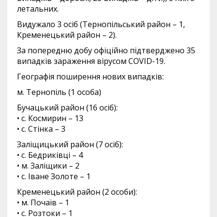
летальних.
Видужало 3 осіб (Тернопільський район – 1,
Кременецький район – 2).
За попередню добу офіційно підтверджено 35
випадків зараження вірусом COVID-19.
Географія поширення нових випадків:
м. Тернопіль (1 особа)
Бучацький район (16 осіб):
• с. Космирин – 13
• с. Стінка – 3
Заліщицький район (7 осіб):
• с. Бедриківці – 4
• м. Заліщики – 2
• с. Іване Золоте – 1
Кременецький район (2 особи):
• м. Почаїв – 1
• с. Розтоки – 1