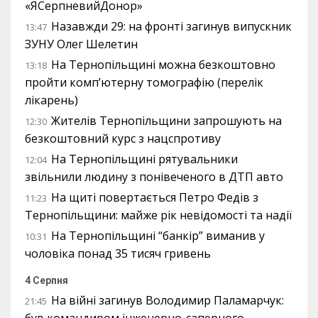
«ЯСерпневийДонор»
Назавжди 29: на фронті загинув випускник
13:47
ЗУНУ Олег Шелетин
На Тернопільщині можна безкоштовно
13:18
пройти комп’ютерну томографію (перелік
лікарень)
Жителів Тернопільщини запрошують на
12:30
безкоштовний курс з нацспротиву
На Тернопільщині рятувальники
12:04
звільнили людину з понівеченого в ДТП авто
На щиті повертається Петро Федів з
11:23
Тернопільщини: майже рік невідомості та надії
На Тернопільщині “банкір” виманив у
10:31
чоловіка понад 35 тисяч гривень
4 Серпня
На війні загинув Володимир Паламарчук:
21:45
був командиром інженерно-саперного