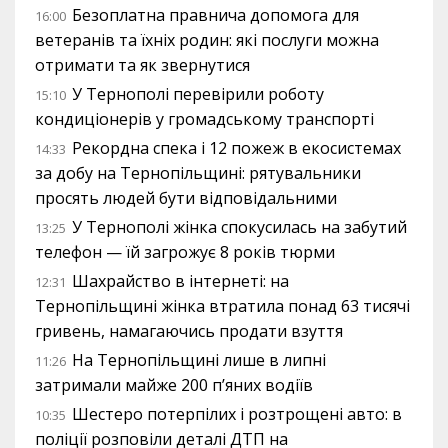
Безоплатна правнича допомога для
16:00
ветеранів та їхніх родин: які послуги можна
отримати та як звернутися
У Тернополі перевірили роботу
15:10
кондиціонерів у громадському транспорті
Рекордна спека і 12 пожеж в екосистемах
14:33
за добу на Тернопільщині: рятувальники
просять людей бути відповідальними
У Тернополі жінка спокусилась на забутий
13:25
телефон — їй загрожує 8 років тюрми
Шахрайство в інтернеті: на
12:31
Тернопільщині жінка втратила понад 63 тисячі
гривень, намагаючись продати взуття
На Тернопільщині лише в липні
11:26
затримали майже 200 п’яних водіїв
Шестеро потерпілих і розтрощені авто: в
10:35
поліції розповіли деталі ДТП на