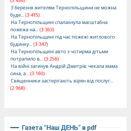
(3 436)
З березня жителям Тернопільщини не можна
буде…
(3 415)
На Тернопільщині спалахнула масштабна
пожежа на…
(3 363)
На Тернопільщині під час пожежі житлового
будинку…
(3 347)
На Тернопільщині авто з чотирма дітьми
потрапило в…
(3 256)
На війні загинув Андрій Дмитрів: чекала мама
сина, а…
(3 160)
Священники застерігають вірян від послуг…
(2 968)
Газета “Наш ДЕНЬ” в pdf