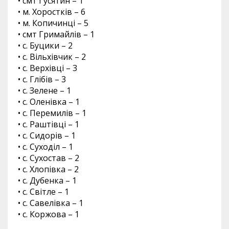
• смт Гусятин – 1
• м. Хоростків – 6
• м. Копичинці – 5
• смт Гримайлів – 1
• с. Буцики – 2
• с. Вільхівчик – 2
• с. Верхівці – 3
• с. Глібів – 3
• с. Зелене – 1
• с. Оленівка – 1
• с. Перемилів – 1
• с. Раштівці – 1
• с. Сидорів – 1
• с. Суходіл – 1
• с. Сухостав – 2
• с. Хлопівка – 2
• с. Дубенка – 1
• с. Світле – 1
• с. Савелівка – 1
• с. Коржова – 1