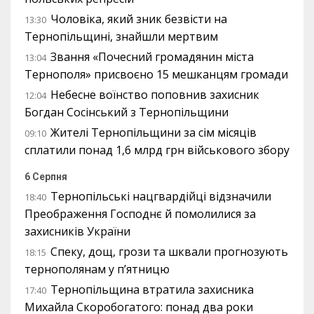
Чоловіка, який зник безвісти на
13:30
Тернопільщині, знайшли мертвим
Звання «Почесний громадянин міста
13:04
Тернополя» присвоєно 15 мешканцям громади
Небесне воїнство поповнив захисник
12:04
Богдан Сосінський з Тернопільщини
Жителі Тернопільщини за сім місяців
09:10
сплатили понад 1,6 млрд грн військового збору
6 Серпня
Тернопільські нацгвардійці відзначили
18:40
Преображення Господнє й помолилися за
захисників України
Спеку, дощ, грози та шквали прогнозують
18:15
тернополянам у п’ятницю
Тернопільщина втратила захисника
17:40
Михайла Скоробогатого: понад два роки