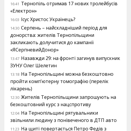
Тернопіль отримав 17 нових тролейбусів
16:41
«Електрон»
Ісус Христос Українець?
16:03
Серпень – найскладніший період для
14:30
донорства: жителів Тернопільщини
закликають долучитися до кампанії
«ЯСерпневийДонор»
Назавжди 29: на фронті загинув випускник
13:47
ЗУНУ Олег Шелетин
На Тернопільщині можна безкоштовно
13:18
пройти комп’ютерну томографію (перелік
лікарень)
Жителів Тернопільщини запрошують на
12:30
безкоштовний курс з нацспротиву
На Тернопільщині рятувальники
12:04
звільнили людину з понівеченого в ДТП авто
На щиті повертається Петро Федів з
11:23