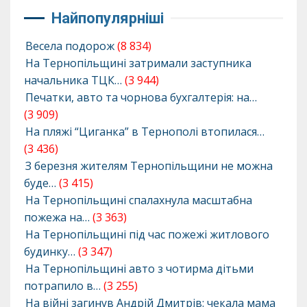
Найпопулярніші
Весела подорож
(8 834)
На Тернопільщині затримали заступника
начальника ТЦК…
(3 944)
Печатки, авто та чорнова бухгалтерія: на…
(3 909)
На пляжі “Циганка” в Тернополі втопилася…
(3 436)
З березня жителям Тернопільщини не можна
буде…
(3 415)
На Тернопільщині спалахнула масштабна
пожежа на…
(3 363)
На Тернопільщині під час пожежі житлового
будинку…
(3 347)
На Тернопільщині авто з чотирма дітьми
потрапило в…
(3 255)
На війні загинув Андрій Дмитрів: чекала мама