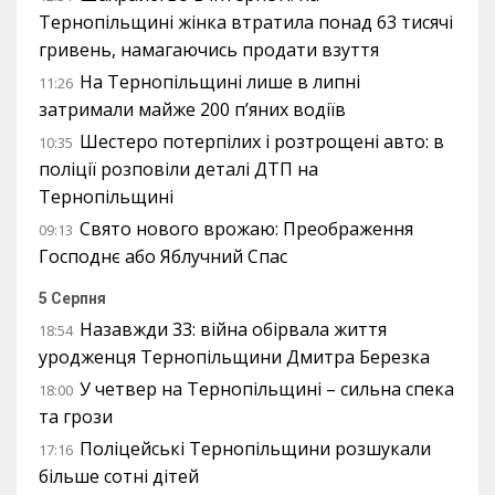
Тернопільщині жінка втратила понад 63 тисячі
гривень, намагаючись продати взуття
На Тернопільщині лише в липні
11:26
затримали майже 200 п’яних водіїв
Шестеро потерпілих і розтрощені авто: в
10:35
поліції розповіли деталі ДТП на
Тернопільщині
Свято нового врожаю: Преображення
09:13
Господнє або Яблучний Спас
5 Серпня
Назавжди 33: війна обірвала життя
18:54
уродженця Тернопільщини Дмитра Березка
У четвер на Тернопільщині – сильна спека
18:00
та грози
Поліцейські Тернопільщини розшукали
17:16
більше сотні дітей