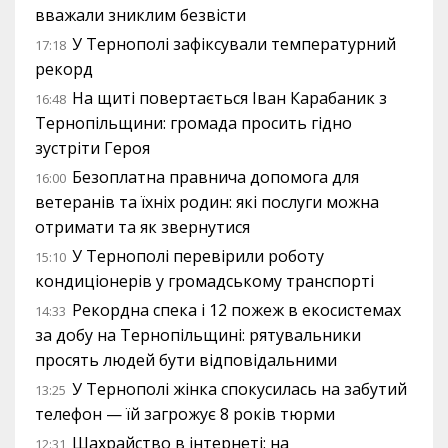
вважали зниклим безвісти
У Тернополі зафіксували температурний
17:18
рекорд
На щиті повертається Іван Карабаник з
16:48
Тернопільщини: громада просить гідно
зустріти Героя
Безоплатна правнича допомога для
16:00
ветеранів та їхніх родин: які послуги можна
отримати та як звернутися
У Тернополі перевірили роботу
15:10
кондиціонерів у громадському транспорті
Рекордна спека і 12 пожеж в екосистемах
14:33
за добу на Тернопільщині: рятувальники
просять людей бути відповідальними
У Тернополі жінка спокусилась на забутий
13:25
телефон — їй загрожує 8 років тюрми
Шахрайство в інтернеті: на
12:31