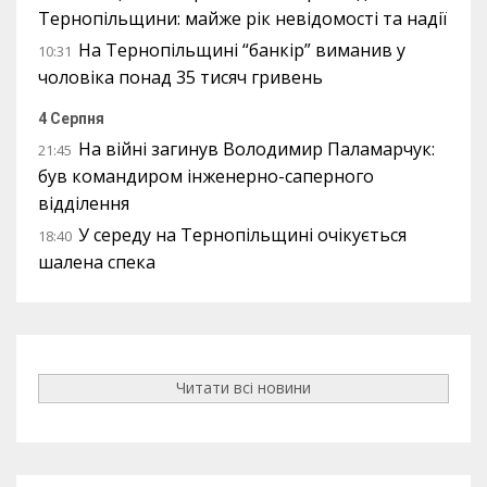
Тернопільщини: майже рік невідомості та надії
На Тернопільщині “банкір” виманив у
10:31
чоловіка понад 35 тисяч гривень
4 Серпня
На війні загинув Володимир Паламарчук:
21:45
був командиром інженерно-саперного
відділення
У середу на Тернопільщині очікується
18:40
шалена спека
Читати всі новини