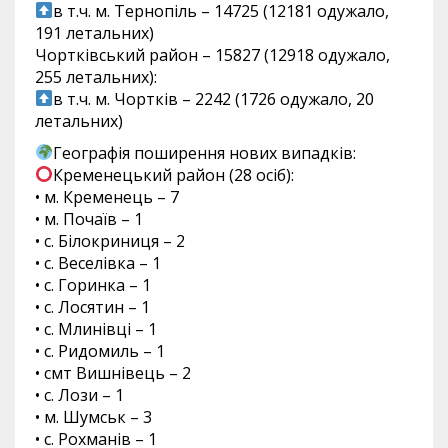
в т.ч. м. Тернопіль – 14725 (12181 одужало,
191 летальних)
Чортківський район – 15827 (12918 одужало,
255 летальних):
в т.ч. м. Чортків – 2242 (1726 одужало, 20
летальних)
Географія поширення нових випадків:
Кременецький район (28 осіб):
• м. Кременець – 7
• м. Почаїв – 1
• с. Білокриниця – 2
• с. Веселівка – 1
• с. Горинка – 1
• с. Лосятин – 1
• с. Млинівці – 1
• с. Ридомиль – 1
• смт Вишнівець – 2
• с. Лози – 1
• м. Шумськ – 3
• с. Рохманів – 1