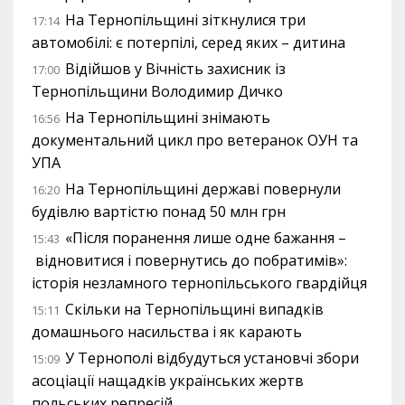
На Тернопільщині зіткнулися три
17:14
автомобілі: є потерпілі, серед яких – дитина
Відійшов у Вічність захисник із
17:00
Тернопільщини Володимир Дичко
На Тернопільщині знімають
16:56
документальний цикл про ветеранок ОУН та
УПА
На Тернопільщині державі повернули
16:20
будівлю вартістю понад 50 млн грн
«Після поранення лише одне бажання –
15:43
відновитися і повернутись до побратимів»:
історія незламного тернопільського гвардійця
Скільки на Тернопільщині випадків
15:11
домашнього насильства і як карають
У Тернополі відбудуться установчі збори
15:09
асоціації нащадків українських жертв
польських репресій