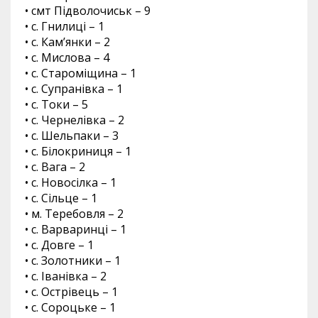
• смт Підволочиськ – 9
• с. Гнилиці – 1
• с. Кам’янки – 2
• с. Мислова – 4
• с. Староміщина – 1
• с. Супранівка – 1
• с. Токи – 5
• с. Чернелівка – 2
• с. Шельпаки – 3
• с. Білокриниця – 1
• с. Вага – 2
• с. Новосілка – 1
• с. Сільце – 1
• м. Теребовля – 2
• с. Варваринці – 1
• с. Довге – 1
• с. Золотники – 1
• с. Іванівка – 2
• с. Острівець – 1
• с. Сороцьке – 1