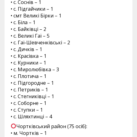
• с. Соснів – 1
• с. Підгайчики – 1
• смт Великі Бірки – 1
• с. Біла – 1
• с. Байківці – 2
• с. Великі Гаї – 5
• с. Гаї-Шевченківські – 2
• с. Дичків – 1
• с. Красівка – 1
• с. Курники – 1
• с. Миролюбівка – 3
• с. Плотича – 1
• с. Підгородне – 1
• с. Петриків – 1
• с. Стегниківці – 1
• с. Соборне – 1
• с. Ступки – 1
• с. Шляхтинці – 4
Чортківський район (75 осіб):
• м. Чортків – 1