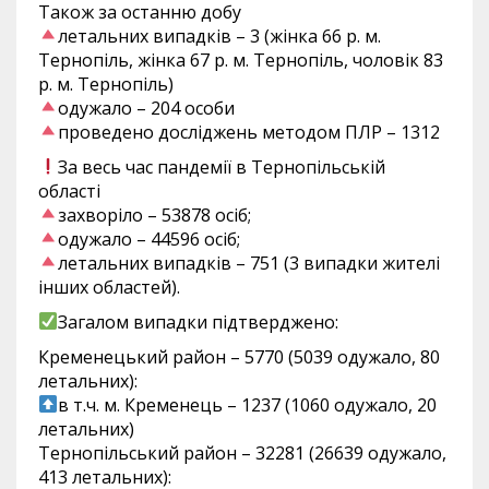
Також за останню добу
летальних випадків – 3 (жінка 66 р. м.
Тернопіль, жінка 67 р. м. Тернопіль, чоловік 83
р. м. Тернопіль)
одужало – 204 особи
проведено досліджень методом ПЛР – 1312
За весь час пандемії в Тернопільській
області
захворіло – 53878 осіб;
одужало – 44596 осіб;
летальних випадків – 751 (3 випадки жителі
інших областей).
Загалом випадки підтверджено:
Кременецький район – 5770 (5039 одужало, 80
летальних):
в т.ч. м. Кременець – 1237 (1060 одужало, 20
летальних)
Тернопільський район – 32281 (26639 одужало,
413 летальних):