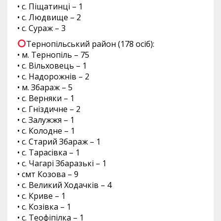
• с. Піщатинці – 1
• с. Людвище – 2
• с. Сураж – 3
Тернопільський район (178 осіб):
• м. Тернопіль – 75
• с. Вільховець – 1
• с. Надорожнів – 2
• м. Збараж – 5
• с. Верняки – 1
• с. Гніздичне – 2
• с. Залужжя – 1
• с. Колодне – 1
• с. Старий Збараж – 1
• с. Тарасівка – 1
• с. Чагарі Збаразькі – 1
• смт Козова – 9
• с. Великий Ходачків – 4
• с. Криве – 1
• с. Козівка – 1
• с. Теофіпілка – 1