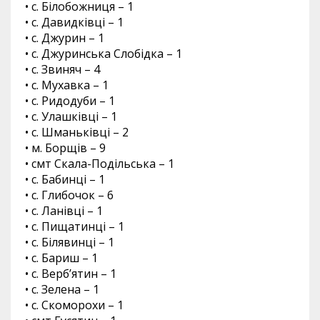
• с. Білобожниця – 1
• с. Давидківці – 1
• с. Джурин – 1
• с. Джуринська Слобідка – 1
• с. Звиняч – 4
• с. Мухавка – 1
• с. Ридодуби – 1
• с. Улашківці – 1
• с. Шманьківці – 2
• м. Борщів – 9
• смт Скала-Подільська – 1
• с. Бабинці – 1
• с. Глибочок – 6
• с. Ланівці – 1
• с. Пищатинці – 1
• с. Білявинці – 1
• с. Бариш – 1
• с. Верб’ятин – 1
• с. Зелена – 1
• с. Скоморохи – 1