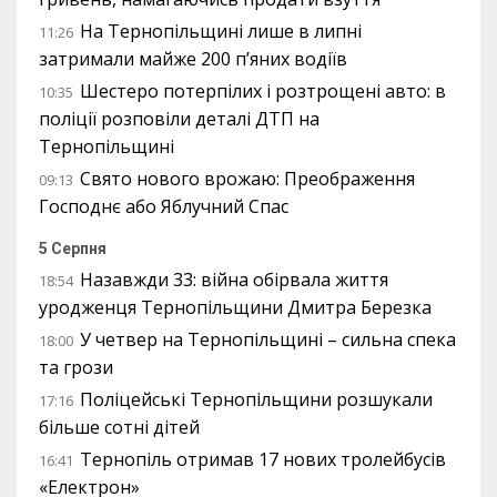
На Тернопільщині лише в липні
11:26
затримали майже 200 п’яних водіїв
Шестеро потерпілих і розтрощені авто: в
10:35
поліції розповіли деталі ДТП на
Тернопільщині
Свято нового врожаю: Преображення
09:13
Господнє або Яблучний Спас
5 Серпня
Назавжди 33: війна обірвала життя
18:54
уродженця Тернопільщини Дмитра Березка
У четвер на Тернопільщині – сильна спека
18:00
та грози
Поліцейські Тернопільщини розшукали
17:16
більше сотні дітей
Тернопіль отримав 17 нових тролейбусів
16:41
«Електрон»