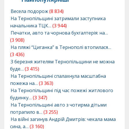
Весела подорож
(8 834)
На Тернопільщині затримали заступника
начальника ТЦК…
(3 944)
Печатки, авто та чорнова бухгалтерія: на…
(3 908)
На пляжі “Циганка” в Тернополі втопилася…
(3 436)
З березня жителям Тернопільщини не можна
буде…
(3 415)
На Тернопільщині спалахнула масштабна
пожежа на…
(3 363)
На Тернопільщині під час пожежі житлового
будинку…
(3 347)
На Тернопільщині авто з чотирма дітьми
потрапило в…
(3 255)
На війні загинув Андрій Дмитрів: чекала мама
сина, а…
(3 160)