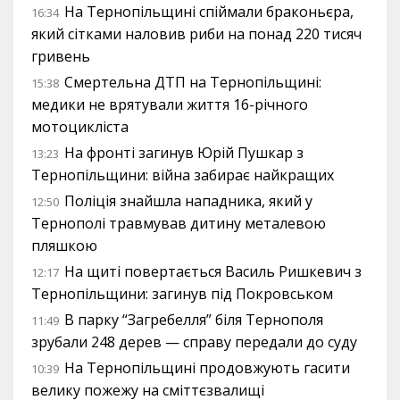
На Тернопільщині спіймали браконьєра,
16:34
який сітками наловив риби на понад 220 тисяч
гривень
Смертельна ДТП на Тернопільщині:
15:38
медики не врятували життя 16-річного
мотоцикліста
На фронті загинув Юрій Пушкар з
13:23
Тернопільщини: війна забирає найкращих
Поліція знайшла нападника, який у
12:50
Тернополі травмував дитину металевою
пляшкою
На щиті повертається Василь Ришкевич з
12:17
Тернопільщини: загинув під Покровськом
В парку “Загребелля” біля Тернополя
11:49
зрубали 248 дерев — справу передали до суду
На Тернопільщині продовжують гасити
10:39
велику пожежу на сміттєзвалищі