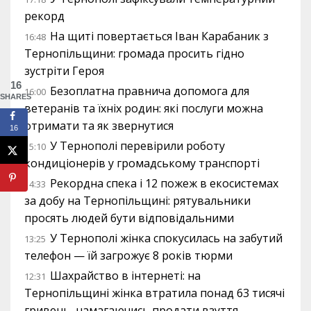
рекорд
На щиті повертається Іван Карабаник з
16:48
Тернопільщини: громада просить гідно
зустріти Героя
16
Безоплатна правнича допомога для
16:00
SHARES
ветеранів та їхніх родин: які послуги можна
отримати та як звернутися
16
У Тернополі перевірили роботу
15:10
кондиціонерів у громадському транспорті
Рекордна спека і 12 пожеж в екосистемах
14:33
за добу на Тернопільщині: рятувальники
просять людей бути відповідальними
У Тернополі жінка спокусилась на забутий
13:25
телефон — їй загрожує 8 років тюрми
Шахрайство в інтернеті: на
12:31
Тернопільщині жінка втратила понад 63 тисячі
гривень, намагаючись продати взуття