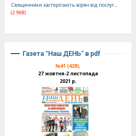
Священники застерігають вірян від послуг…
(2 968)
Газета “Наш ДЕНЬ” в pdf
№41 (428),
27 жовтня-2 листопада
2021 р.