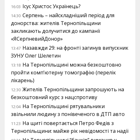
Ісус Христос Українець?
16:03
Серпень – найскладніший період для
14:30
донорства: жителів Тернопільщини
закликають долучитися до кампанії
«ЯСерпневийДонор»
Назавжди 29: на фронті загинув випускник
13:47
ЗУНУ Олег Шелетин
На Тернопільщині можна безкоштовно
13:18
пройти комп’ютерну томографію (перелік
лікарень)
Жителів Тернопільщини запрошують на
12:30
безкоштовний курс з нацспротиву
На Тернопільщині рятувальники
12:04
звільнили людину з понівеченого в ДТП авто
На щиті повертається Петро Федів з
11:23
Тернопільщини: майже рік невідомості та надії
На Тернопільщині “банкір” виманив у