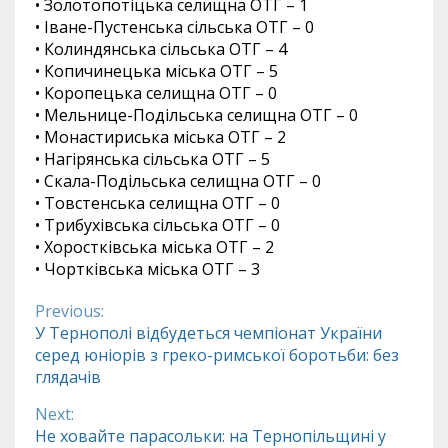
• Золотопотіцька селищна ОТГ – 1
• Іване-Пустенська сільська ОТГ – 0
• Колиндянська сільська ОТГ – 4
• Копичинецька міська ОТГ – 5
• Коропецька селищна ОТГ – 0
• Мельнице-Подільська селищна ОТГ – 0
• Монастириська міська ОТГ – 2
• Нагірянська сільська ОТГ – 5
• Скала-Подільська селищна ОТГ – 0
• Товстенська селищна ОТГ – 0
• Трибухівська сільська ОТГ – 0
• Хоростківська міська ОТГ – 2
• Чортківська міська ОТГ – 3
Previous:
Continue
У Тернополі відбудеться чемпіонат України
серед юніорів з греко-римської боротьби: без
Reading
глядачів
Next:
Не ховайте парасольки: на Тернопільщині у