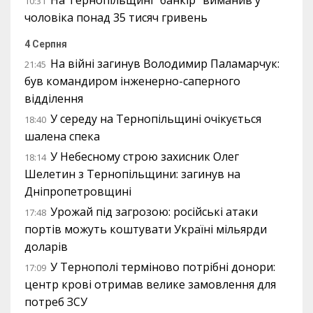
10:31
чоловіка понад 35 тисяч гривень
4 Серпня
На війні загинув Володимир Паламарчук:
21:45
був командиром інженерно-саперного
відділення
У середу на Тернопільщині очікується
18:40
шалена спека
У Небесному строю захисник Олег
18:14
Шелетин з Тернопільщини: загинув на
Дніпропетровщині
Урожай під загрозою: російські атаки
17:48
портів можуть коштувати Україні мільярди
доларів
У Тернополі терміново потрібні донори:
17:09
центр крові отримав велике замовлення для
потреб ЗСУ