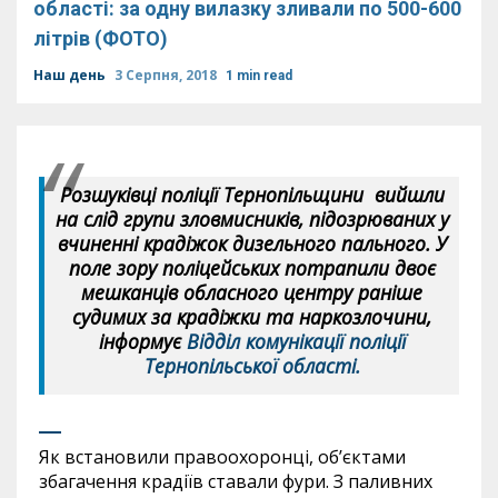
області: за одну вилазку зливали по 500-600
літрів (ФОТО)
Наш день
3 Серпня, 2018
1 min read
Розшуківці поліції Тернопільщини вийшли
на слід групи зловмисників, підозрюваних у
вчиненні крадіжок дизельного пального. У
поле зору поліцейських потрапили двоє
мешканців обласного центру раніше
судимих за крадіжки та наркозлочини,
інформує
Відділ комунікації поліції
Тернопільської області.
Як встановили правоохоронці, об’єктами
збагачення крадіїв ставали фури. З паливних