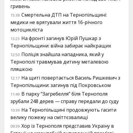
гривень
Смертельна ДТП на Тернопільщині:
15:38
медики не врятували життя 16-річного
мотоцикліста
На фронті загинув Юрій Пушкар з
13:23
Тернопільщини: війна забирає найкращих
Поліція знайшла нападника, який у
12:50
Тернополі травмував дитину металевою
пляшкою
На щиті повертається Василь Ришкевич з
12:17
Тернопільщини: загинув під Покровськом
В парку “Загребелля” біля Тернополя
11:49
зрубали 248 дерев — справу передали до суду
На Тернопільщині продовжують гасити
10:39
велику пожежу на сміттєзвалищі
Хор із Тернополя представив Україну в
09:39