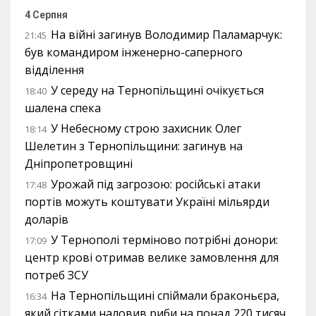
4 Серпня
На війні загинув Володимир Паламарчук:
21:45
був командиром інженерно-саперного
відділення
У середу на Тернопільщині очікується
18:40
шалена спека
У Небесному строю захисник Олег
18:14
Шелетин з Тернопільщини: загинув на
Дніпропетровщині
Урожай під загрозою: російські атаки
17:48
портів можуть коштувати Україні мільярди
доларів
У Тернополі терміново потрібні донори:
17:09
центр крові отримав велике замовлення для
потреб ЗСУ
На Тернопільщині спіймали браконьєра,
16:34
який сітками наловив риби на понад 220 тисяч