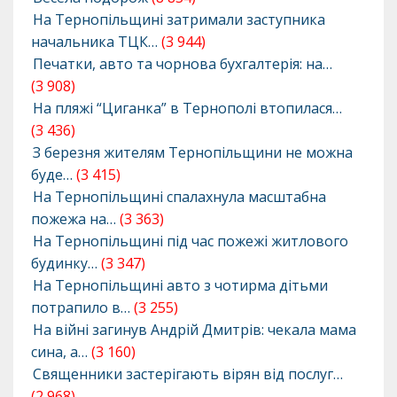
На Тернопільщині затримали заступника
начальника ТЦК…
(3 944)
Печатки, авто та чорнова бухгалтерія: на…
(3 908)
На пляжі “Циганка” в Тернополі втопилася…
(3 436)
З березня жителям Тернопільщини не можна
буде…
(3 415)
На Тернопільщині спалахнула масштабна
пожежа на…
(3 363)
На Тернопільщині під час пожежі житлового
будинку…
(3 347)
На Тернопільщині авто з чотирма дітьми
потрапило в…
(3 255)
На війні загинув Андрій Дмитрів: чекала мама
сина, а…
(3 160)
Священники застерігають вірян від послуг…
(2 968)