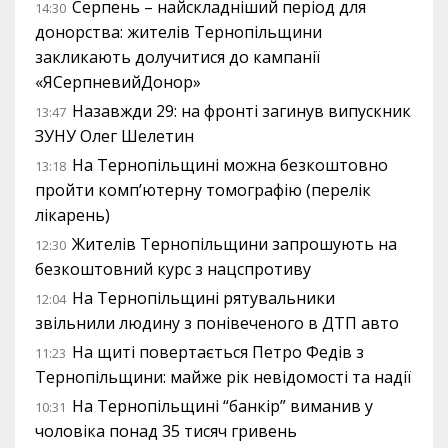
Серпень – найскладніший період для
14:30
донорства: жителів Тернопільщини
закликають долучитися до кампанії
«ЯСерпневийДонор»
Назавжди 29: на фронті загинув випускник
13:47
ЗУНУ Олег Шелетин
На Тернопільщині можна безкоштовно
13:18
пройти комп’ютерну томографію (перелік
лікарень)
Жителів Тернопільщини запрошують на
12:30
безкоштовний курс з нацспротиву
На Тернопільщині рятувальники
12:04
звільнили людину з понівеченого в ДТП авто
На щиті повертається Петро Федів з
11:23
Тернопільщини: майже рік невідомості та надії
На Тернопільщині “банкір” виманив у
10:31
чоловіка понад 35 тисяч гривень