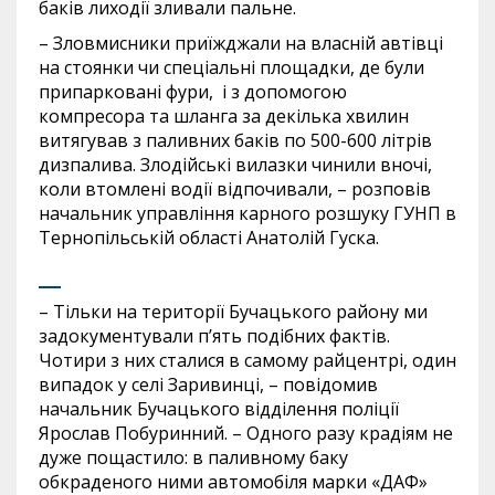
баків лиходії зливали пальне.
– Зловмисники приїжджали на власній автівці
на стоянки чи спеціальні площадки, де були
припарковані фури, і з допомогою
компресора та шланга за декілька хвилин
витягував з паливних баків по 500-600 літрів
дизпалива. Злодійські вилазки чинили вночі,
коли втомлені водії відпочивали, – розповів
начальник управління карного розшуку ГУНП в
Тернопільській області Анатолій Гуска.
– Тільки на території Бучацького району ми
задокументували п’ять подібних фактів.
Чотири з них сталися в самому райцентрі, один
випадок у селі Заривинці, – повідомив
начальник Бучацького відділення поліції
Ярослав Побуринний. – Одного разу крадіям не
дуже пощастило: в паливному баку
обкраденого ними автомобіля марки «ДАФ»