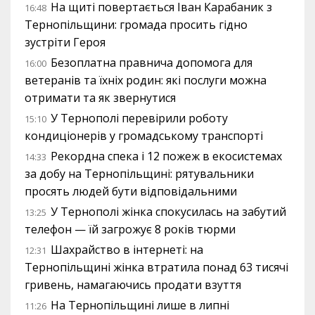
На щиті повертається Іван Карабаник з
16:48
Тернопільщини: громада просить гідно
зустріти Героя
Безоплатна правнича допомога для
16:00
ветеранів та їхніх родин: які послуги можна
отримати та як звернутися
У Тернополі перевірили роботу
15:10
кондиціонерів у громадському транспорті
Рекордна спека і 12 пожеж в екосистемах
14:33
за добу на Тернопільщині: рятувальники
просять людей бути відповідальними
У Тернополі жінка спокусилась на забутий
13:25
телефон — їй загрожує 8 років тюрми
Шахрайство в інтернеті: на
12:31
Тернопільщині жінка втратила понад 63 тисячі
гривень, намагаючись продати взуття
На Тернопільщині лише в липні
11:26