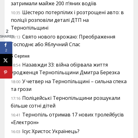
затримали майже 200 п’яних водіїв
Шестеро потерпілих і розтрощені авто: в
10:35
поліції розповіли деталі ДТП на
Тернопільщині
2
Свято нового врожаю: Преображення
09:13
SHARES
Господнє або Яблучний Спас
2
5 Серпня
Назавжди 33: війна обірвала життя
18:54
уродженця Тернопільщини Дмитра Березка
У четвер на Тернопільщині – сильна спека
18:00
та грози
Поліцейські Тернопільщини розшукали
17:16
більше сотні дітей
Тернопіль отримав 17 нових тролейбусів
16:41
«Електрон»
Ісус Христос Українець?
16:03