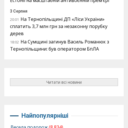
Естонії на масштабній антивоєнній прем’єрі
3 Серпня
На Тернопільщині ДП «Ліси України»
20:01
сплатить 3,7 млн грн за незаконну порубку
дерев
На Сумщині загинув Василь Романюк з
18:02
Тернопільщини: був оператором БпЛА
Читати всі новини
Найпопулярніші
Весела подорож
(8 834)